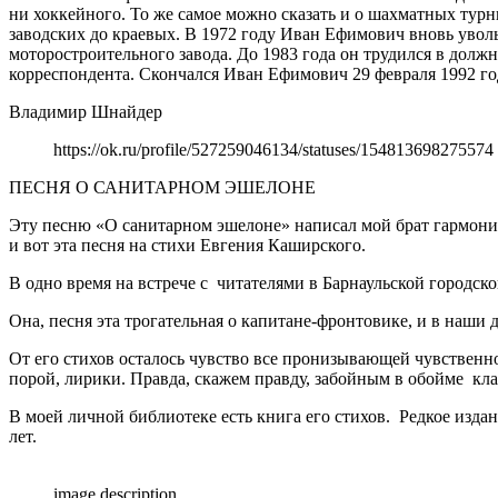
Владимир Шнайдер
https://ok.ru/profile/527259046134/statuses/154813698275574
ПЕСНЯ О САНИТАРНОМ ЭШЕЛОНЕ
Эту песню «О санитарном эшелоне» написал мой брат гармонис
и вот эта песня на стихи Евгения Каширского.
В одно время на встрече с читателями в Барнаульской городско
Она, песня эта трогательная о капитане-фронтовике, и в наши
От его стихов осталось чувство все пронизывающей чувственно
порой, лирики. Правда, скажем правду, забойным в обойме класс
В моей личной библиотеке есть книга его стихов. Редкое изда
лет.
image description