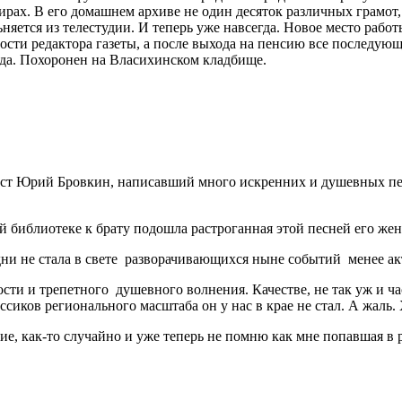
т Юрий Бровкин, написавший много искренних и душевных песен
й библиотеке к брату подошла растроганная этой песней его жена
 дни не стала в свете разворачивающихся ныне событий менее ак
сти и трепетного душевного волнения. Качестве, не так уж и ча
иков регионального масштаба он у нас в крае не стал. А жаль. Х
ние, как-то случайно и уже теперь не помню как мне попавшая в