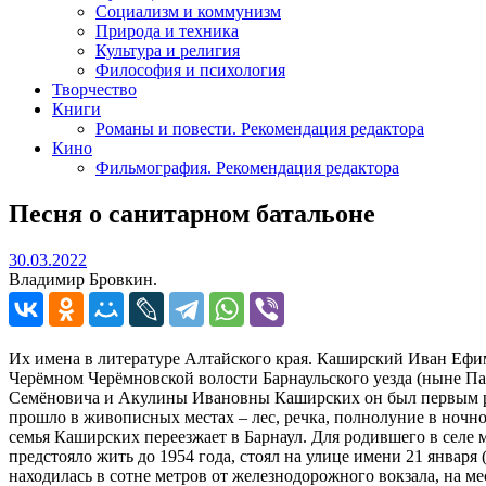
Социализм и коммунизм
Природа и техника
Культура и религия
Философия и психология
Творчество
Книги
Романы и повести. Рекомендация редактора
Кино
Фильмография. Рекомендация редактора
Песня о санитарном батальоне
30.03.2022
30.03.2022
Владимир Бровкин.
Их имена в литературе Алтайского края. Каширский Иван Ефимович к 100-летию со дня рождения. Малая родина Ивана Ефимовича Каширского (1922–1992) – Алтайский край. Здесь в селе Черёмном Черёмновской волости Барнаульского уезда (ныне Павловский район) 22 февраля 1922 года родился будущий поэт и журналист. В семье бухгалтера «Алтайлесхоза» Ефима Семёновича и Акулины Ивановны Каширских он был первым ребёнком, а потому к крестьянскому труду был приучен с отроческих лет. Босоногое и заполонённое трудовыми буднями детство прошло в живописных местах – лес, речка, полнолуние в ночном у костра, завораживающие восходы и закаты. Всё это позднее будет отражено в лирических стихах. В середине 1930-х годов семья Каширских переезжает в Барнаул. Для родившего в селе мальчишки город – новый мир. Автомобили, заводы, паровозы. Кстати, о паровозах. Дом, в котором Ивану Ефимовичу предстояло жить до 1954 года, стоял на улице имени 21 января (современный адрес – проспект Строителей, 77) рядом с железной дорогой, а школа № 104, в которой учился Иван Ефимович, находилась в сотне метров от железнодорожного вокзала, на месте, где сейчас располагается мемориал Победы. Так что диковинка века – паровоз, постоянно был на слуху и на виду. Поскольку родители были поглощены домашними хлопотами, Иван, на правах старшего, водил брата Владимира, который был на пять лет младше его, в школу и, соответственно, большей частью занимался его воспитанием. И, видимо, делал это правильно – после окончания школы Владимир поступил в военно-морское училище, службу проходил на атомной подводной лодке, в звании капитана третьего ранга вышел в отставку. В 1941 году Иван Каширский окончил школу, и был призван в Рабоче-Крестьянскую Красную Армию, но на фронт сразу не попал, а был направлен в Новосибирское военно-медицинское училище. После окончания курсов в звании лейтенанта медицинской службы получил направление на передовую. Воевать довелось на разных фронтах, но более всего запомнилось участие в Курской битве, где Иван был тяжело контужен. Шесть месяцев пришлось ему провести в госпитале города Шадрино. Второе яркое воспоминание – освобождение Праги в составе 4-й Гвардейской таковой армии под командованьем генерала Д. Д. Лелюшенко. В плотном фронтовом темпе жизни Иван Ефимович определил дело дальнейшей жизни – журналистику. С чем был связан этот выбор? К сожалению, об этом он не оставил ни письменных, ни устных объяснений. Но именно во фронтовых газетах были опубликованы его первые статьи. Интересно и то, что именно тогда Иван Каширский и взял себе псевдоним – имя, с которым и пройдёт всю оставшуюся жизнь, под которым и буду знать журналиста Каширского – Евгений. В апреле 1944 года в жизни Ивана Ефимовича произошло ещё одно знаменательное для тех лет событие – он был принят в ВКП(б). В те годы стать коммунистом было не только почётно, но и ответственно. И принимали в партию только после двух кандидатских лет, с наличием обязательных рекомендаций от коммунистов со стажем. Во время войны Иван Ефимович был награждён орденом «Отечественной войны 2-й степени» и двумя медалями – «За боевые заслуги» и «За освобождение Праги». Демобилизовавшись в 1947 году, Иван Ефимович поступает на исторический факультет Барнаульского педагогического института, где все студенческие годы (с 1947 по 1951) его – коммуниста-фронтовика – избирали секретарём партийного бюро