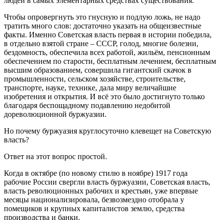
людей в самых элементарных средствах существования.
Чтобы опровергнуть это гнусную и подлую ложь, не надо
тратить много слов: достаточно указать на общеизвестные
факты. Именно Советская власть первая в истории победила,
в отдельно взятой стране – СССР, голод, многие болезни,
бездомность, обеспечила всех работой, жильём, пенсионным
обеспечением по старости, бесплатным лечением, бесплатным
высшим образованием, совершила гигантский скачок в
промышленности, сельском хозяйстве, строительстве,
транспорте, науке, технике, дала миру величайшие
изобретения и открытия. И всё это было достигнуто только
благодаря беспощадному подавлению недобитой
дореволюционной буржуазии.
Но почему буржуазия круглосуточно клевещет на Советскую
власть?
Ответ на этот вопрос простой.
Когда в октябре (по новому стилю в ноябре) 1917 года
рабочие России свергли власть буржуазии, Советская власть,
власть революционных рабочих и крестьян, уже впервые
месяцы национализировала, безвозмездно отобрала у
помещиков и крупных капиталистов землю, средства
производства и банки.