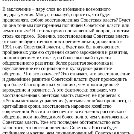
В заключение – пару слов во избежание возможного
недоразумения. Могут, пожалуй, спросить, что будет
представлять собою восстановленная Советская власть? Будет
ли она точным повторением погибшей Советской власти или
чем-то иным? На столь прямо поставленный вопрос, ответим
столь же прямо. Конечно, восстановленная Советская власть
отнюдь не будет точным повторением ликвидированной в
1991 году Советской власти, а будет как бы повторением
пройденных уже ею ступеней своего зарождения и развития,
но повторением их иначе, на более высокой ступени
общественного развития: более развитая экономика и
обусловленное ею социальное и культурное развитие
общества. Что это означает? Это означает, что восстановление
и дальнейшее развитие Советской власти будет происходить
при более благоприятных условиях, чем происходило её
зарождение и развитие. А это фактически означает, что
восстановленная Советская власть сможет, не прибегая к
жёстким методам управления (учитывая ошибки прошлого), в
кратчайшие сроки, восстановить народное хозяйство
современной России и обеспечить всех членов российского
общества всем необходимом более полно, чем уничтоженная
Советская власть. Уже это последнее обстоятельство есть
залог того, что восстановленная Советская Россия будет
стабильнее и крепче, чем ликвидированный Советская власть.