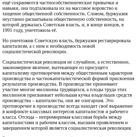
ещё сохраняются частнособственнические привычки и
навыки, она подталкивала их на массовое воровство и
хищение общественной собственности. Словом, буржуазия
неустанно расшатывала общественную собственность, на
которой держалась Советская власть, и, в конце концов, в
1991 году, уничтожила её.
Но уничтожив Советскую власть, буржуазия реставрировала
капитализм, а с ним и необходимость новой
социалистической революции.
Социалистическая революция не случайное, а естественное,
закономерное явление, вытекающее из присущего
капитализму противоречия между общественным характером
производства и частнокапиталистической формой присвоения
результатов производства. В производстве принимают
участие многие миллионы трудящихся, а плоды труда этих
миллионов присваивает небольшая кучка владельцев средств
производства – капиталисты, они же олигархия. Это
противоречие в производстве всегда находит своё выражение
в конфликте классовых интересов капиталистов и рабочего
класса. Отсюда – непримиримая классовая борьба между
капиталистами и рабочим классом, высшим проявлением и
завершением которой является социалистическая революция.