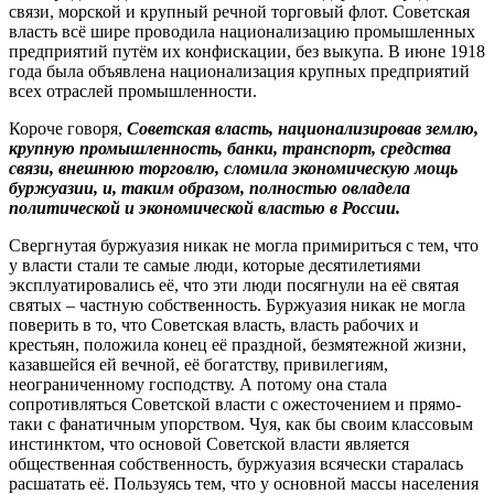
связи, морской и крупный речной торговый флот. Советская
власть всё шире проводила национализацию промышленных
предприятий путём их конфискации, без выкупа. В июне 1918
года была объявлена национализация крупных предприятий
всех отраслей промышленности.
Короче говоря,
Советская власть, национализировав землю,
крупную промышленность, банки, транспорт, средства
связи, внешнюю торговлю, сломила экономическую мощь
буржуазии, и, таким образом, полностью овладела
политической и экономической властью в России.
Свергнутая буржуазия никак не могла примириться с тем, что
у власти стали те самые люди, которые десятилетиями
эксплуатировались её, что эти люди посягнули на её святая
святых – частную собственность. Буржуазия никак не могла
поверить в то, что Советская власть, власть рабочих и
крестьян, положила конец её праздной, безмятежной жизни,
казавшейся ей вечной, её богатству, привилегиям,
неограниченному господству. А потому она стала
сопротивляться Советской власти с ожесточением и прямо-
таки с фанатичным упорством. Чуя, как бы своим классовым
инстинктом, что основой Советской власти является
общественная собственность, буржуазия всячески старалась
расшатать её. Пользуясь тем, что у основной массы населения