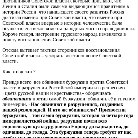
противников Советской власти), которые признают, что
Ленин и Сталин были самыми выдающимися правителям в
истории России, что наивысшего своего развития Россия
достигла именно при Советской власти, что именно при
Советской власти впервые в истории человечества была
осуществлена вековая мечта народных масс о справедливости.
Короче говоря, настроение трудового народа изменяется в
пользу восстановления Советской власти.
Отсюда вытекает тактика сторонников восстановления
Советской власти – ускорять восстановление Советской
власти.
Как это делать?
Прежде всего, все обвинения буржуазии против Советской
власти в разрушении Российской империи и в репрессиях
«цвета русской нации и крестьянства» оборачивать
обвинениями
против самой буржуазии, обвинять её в гнусном
лицемерии. «
Нас обвиняют в разрушениях, созданных
нашей революцией. И кто же обвинители? Прихвостни
буржуазии, – той самой буржуазии, которая за четыре года
империалистской войны, разрушив почти всю
европейскую культуру, довела Европу до варварства, до
одичания, до голода. Эта буржуазия теперь требует от нас,
чтобы мы делали революцию не на почве всех этих