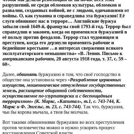
разрушений, не среди обломков культуры, обломков и
развалин, созданных войной, не с людьми, одичавшими от
войны. О, как гуманна и справедлива эта буржуазия!
Её
слуги обвиняют нас в терроре… Английские буржуа
забыли свой 1649-й, французы свой 1793-й год. Террор был
справедлив и законен, когда он применялся буржуазией в
её пользу против феодалов. Террор стал чудовищен и
преступен, когда его дерзнули применять рабочие и
беднейшие крестьяне …в интересах свержения всякого
эксплуататорского меньшинства» «В. Ленин. Письмо к
американским рабочим, 20 августа 1918 года, т. 37, с. 59 –
60
».
Далее,
обвинять
буржуазию в том, что своё господство в
обществе она установила через «
Разграбление церковных
имуществ, мошенническое отчуждение государственных
земель, расхищение общинной собственности,
осуществляемое по-узурпаторски и с беспощадным
терроризмом» (К. Маркс, «Капитал», т.1, с. 743-744, К.
Маркс и Ф. Энгельс, т. 23, с. 743-744)
. Так что, буржуазия,
чьи бы корова мычала, а твоя бы молчала.
Вот такими обвинениями буржуазии во всех преступления
против человечества можно и нужно ускорять процесс
восстановления Советской власти.