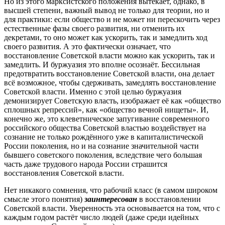
Но из этого марксистского положения вытекает, однако, в
высшей степени, важный вывод не только для теории, но и
для практики: если общество и не может ни перескочить через
естественные фазы своего развития, ни отменить их
декретами, то оно может как ускорить, так и замедлить ход
своего развития. А это фактически означает, что
восстановление Советской власти можно как ускорить, так и
замедлить. И буржуазия это вполне осознаёт. Бессильная
предотвратить восстановление Советской власти, она делает
всё возможное, чтобы сдерживать, замедлять восстановление
Советской власти. Именно с этой целью буржуазия
демонизирует Советскую власть, изображает её как «общество
сплошных репрессий», как «общество вечной нищеты». И,
конечно же, это клеветническое запугивание современного
российского общества Советской властью воздействует на
сознание не только рождённого уже в капиталистической
России поколения, но и на сознание значительной части
бывшего советского поколения, вследствие чего большая
часть даже трудового народа России страшится
восстановления Советской власти.
Нет никакого сомнения, что рабочий класс (в самом широком
смысле этого понятия)
заинтересован
в восстановлении
Советской власти. Уверенность эта основывается на том, что с
каждым годом растёт число людей (даже среди идейных