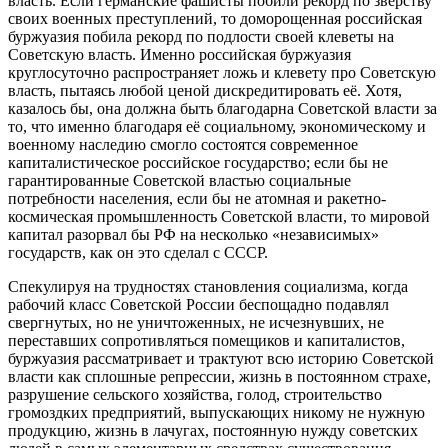
власть. Если германские фашисты побили рекорд по зверству
своих военных преступлений, то доморощенная российская
буржуазия побила рекорд по подлости своей клеветы на
Советскую власть. Именно российская буржуазия
круглосуточно распространяет ложь и клевету про Советскую
власть, пытаясь любой ценой дискредитировать её. Хотя,
казалось бы, она должна быть благодарна Советской власти за
то, что именно благодаря её социальному, экономическому и
военному наследию смогло состоятся современное
капиталистическое российское государство; если бы не
гарантированные Советской властью социальные
потребности населения, если бы не атомная и ракетно-
космическая промышленность Советской власти, то мировой
капитал разорвал бы РФ на несколько «независимых»
государств, как он это сделал с СССР.
Спекулируя на трудностях становления социализма, когда
рабочий класс Советской России беспощадно подавлял
свергнутых, но не уничтоженных, не исчезнувших, не
переставших сопротивляться помещиков и капиталистов,
буржуазия рассматривает и трактуют всю историю Советской
власти как сплошные репрессии, жизнь в постоянном страхе,
разрушение сельского хозяйства, голод, строительство
громоздких предприятий, выпускающих никому не нужную
продукцию, жизнь в лачугах, постоянную нужду советских