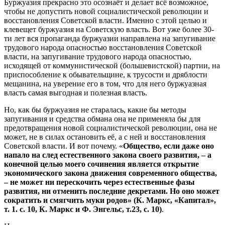
Буржуазия прекрасно это осознаёт и делает всё возможное,
чтобы не допустить новой социалистической революции и
восстановления Советской власти. Именно с этой целью и
клевещет буржуазия на Советскую власть. Вот уже более 30-
ти лет вся пропаганда буржуазии направлена на запугивание
трудового народа опасностью восстановления Советской
власти, на запугивание трудового народа опасностью,
исходящей от коммунистической (большевистской) партии, на
приспособление к обывательщине, к трусости и дряблости
мещанина, на уверение его в том, что для него буржуазная
власть самая выгодная и полезная власть.
Но, как бы буржуазия не старалась, какие бы методы
запугивания и средства обмана она не применяла бы для
предотвращения новой социалистической революции, она не
может, не в силах остановить её, а с ней и восстановления
Советской власти. И вот почему. «
Общество, если даже оно
напало на след естественного закона своего развития, – а
конечной целью моего сочинения является открытие
экономического закона движения современного общества,
– не может ни перескочить через естественные фазы
развития, ни отменить последние декретами. Но оно может
сократить и смягчить муки родов» (К. Маркс, «Капитал»,
т. 1. с. 10, К. Маркс и Ф. Энгельс, т.23, с. 10)
.