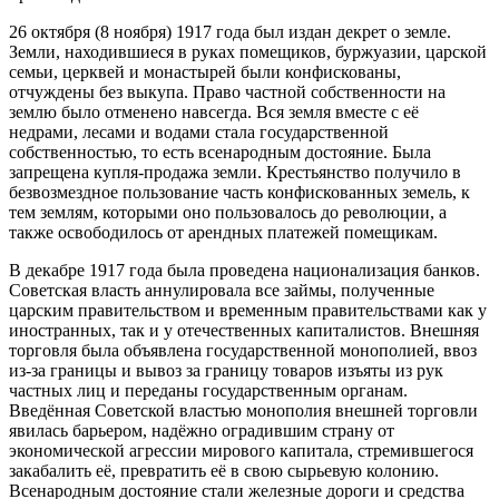
26 октября (8 ноября) 1917 года был издан декрет о земле.
Земли, находившиеся в руках помещиков, буржуазии, царской
семьи, церквей и монастырей были конфискованы,
отчуждены без выкупа. Право частной собственности на
землю было отменено навсегда. Вся земля вместе с её
недрами, лесами и водами стала государственной
собственностью, то есть всенародным достояние. Была
запрещена купля-продажа земли. Крестьянство получило в
безвозмездное пользование часть конфискованных земель, к
тем землям, которыми оно пользовалось до революции, а
также освободилось от арендных платежей помещикам.
В декабре 1917 года была проведена национализация банков.
Советская власть аннулировала все займы, полученные
царским правительством и временным правительствами как у
иностранных, так и у отечественных капиталистов. Внешняя
торговля была объявлена государственной монополией, ввоз
из-за границы и вывоз за границу товаров изъяты из рук
частных лиц и переданы государственным органам.
Введённая Советской властью монополия внешней торговли
явилась барьером, надёжно оградившим страну от
экономической агрессии мирового капитала, стремившегося
закабалить её, превратить её в свою сырьевую колонию.
Всенародным достояние стали железные дороги и средства