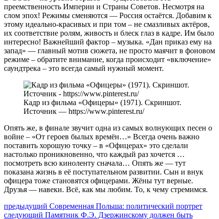
преемственность Империи и Страны Советов. Несмотря на
слом эпох! Режимы сменяются — Россия остаётся. Добавим к
этому идеально-красивых и при том – не смазливых актёров,
их соответствие ролям, живость и блеск глаз в кадре. Им было
интересно! Важнейший фактор – музыка. «Дан приказ ему на
запад» — главный мотив сюжета, не просто маячит в фоновом
режиме – обратите внимание, когда происходит «включение»
саундтрека – это всегда самый нужный момент.
Кадр из фильма «Офицеры» (1971). Скриншот.
Источник — https://www.pinterest.ru/
Опять же, в финале звучит одна из самых волнующих песен о
войне – «От героев былых времён…» Всегда очень важно
поставить хорошую точку – в «Офицерах» это сделали
настолько проникновенно, что каждый раз хочется …
посмотреть всю киноленту сначала… Опять же — тут
показана жизнь в её поступательном развитии. Сын и внук
офицера тоже становятся офицерами. Жёны тут верные.
Друзья — навеки. Всё, как мы любим. То, к чему стремимся.
Навигация
Предыдущий
предыдущий
Современная Польша: политический портрет
Следующее
пост:
следующий
Памятник Ф.Э. Дзержинскому должен быть