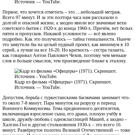
Источник — YouTube.
Первое, что хочется отметить – это …небольшой метраж.
Всего 97 минут. И за эти полтора часа нам рассказали о
долгой и опасной жизни, а заодно явили все значимые вехи
советского бытия с 1920-х до конца 1960-х. Причём, нет белых
пятен и пропусков. Никакой условности — всё явлено
подробно. Как это получилось — тайна гениальности. Нынче
это замутили бы на целый нудный проект, как минимум в 10
серий, а лучше на все 16-20. Но краткость – сестра таланта,
как говаривал Антон Павлович Чехов, поэтому чем меньше
слов и больше смыслов, тем произведение ближе к эталону.
Кадр из фильма «Офицеры» (1971). Скриншот.
Источник — YouTube.
Допустим, борьба с туркестанскими басмачами занимает что-
то около 7-8 минут. Пара минуток на разруху и период
Военного Коммунизма. Тема предвоенного десятилетия,
включающая взросление сына, его драки, плохую учёбу в
школе, дружбу-любовь с одноклассницей Машей, а заодно –
Халгин-Гол и другие столкновения 1930-х – это всего 16
минут. Развёрнутое полотно Великой Отечественной — тоже