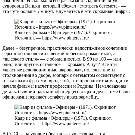
лаконично. И сколько всего рассказано! Да, линия внука-
суворовца Ваньки, который сбежал «смотреть бегемота» —
это чуть больше 5 минут. Вдумайтесь в эти скромные цифры.
Кадр из фильма «Офицеры» (1971). Скриншот.
Источник — https://www.pinterest.ru/
Далее – безупречное, практически недостижимое сочетание
серьёзной идеологии с лёгкой небесной романтикой, а
«высокого стиля» — с обыденностью. В 99 из 100 — или
одно, или другое, остальное — хромает. А тут? Все эти
«красные революционные шаровары», полевые цветы,
столкновения во дворе, зоопарк с бегемотом соседствуют с
плакатными фразами, вроде той, что произносит командир в
начале фильма: насчёт профессии и Родины. Немаловажная
деталь: бывший царский офицер (его отцы и деды тоже были
офицерами) передаёт эстафету красноармейцу.
Кадр из фильма «Офицеры» (1971). Скриншот.
Источник — https://www.pinterest.ru/
В СССР – на уровне образов — существовала эта