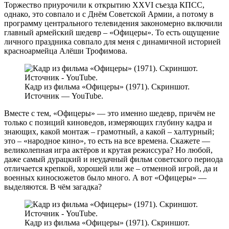
Торжество приурочили к открытию XXVI съезда КПСС,
однако, это совпало и с Днём Советской Армии, а потому в
программу центрального телевидения закономерно включили
главный армейский шедевр – «Офицеры». То есть ощущение
личного праздника совпало для меня с динамичной историей
красноармейца Алёши Трофимова.
Кадр из фильма «Офицеры» (1971). Скриншот.
Источник — YouTube.
Вместе с тем, «Офицеры» — это именно шедевр, причём не
только с позиций киноведов, измеряющих глубину кадра и
знающих, какой монтаж – грамотный, а какой – халтурный;
это – «народное кино», то есть на все времена. Cкажете —
великолепная игра актёров и крутая режиссура? Но любой,
даже самый дурацкий и неудачный фильм советского периода
отличается крепкой, хорошей или же – отменной игрой, да и
военных киносюжетов было много. А вот «Офицеры» —
выделяются. В чём загадка?
Кадр из фильма «Офицеры» (1971). Скриншот.