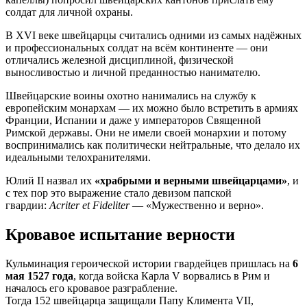
солдат для личной охраны.
В XVI веке швейцарцы считались одними из самых надёжных
и профессиональных солдат на всём континенте — они
отличались железной дисциплиной, физической
выносливостью и личной преданностью нанимателю.
Швейцарские воины охотно нанимались на службу к
европейским монархам — их можно было встретить в армиях
Франции, Испании и даже у императоров Священной
Римской державы. Они не имели своей монархии и потому
воспринимались как политически нейтральные, что делало их
идеальными телохранителями.
Юлий II назвал их
«храбрыми и верными швейцарцами»
, и
с тех пор это выражение стало девизом папской
гвардии:
Acriter et Fideliter
— «Мужественно и верно».
Кровавое испытание верности
Кульминация героической истории гвардейцев пришлась на
6
мая 1527 года
, когда войска Карла V ворвались в Рим и
началось его кровавое разграбление.
Тогда 152 швейцарца защищали Папу Климента VII,