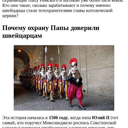
охраняющие Папу Римского и Ватикан уже более пяти веков.
Кто они такие, сколько зарабатывают и почему именно
швейцарцы стали телохранителями главы католической
церкви?
Почему охрану Папы доверили
швейцарцам
Эта история началась в
1506 году
, когда папа
Юлий II
(тот
самый, кто поручил Микеланджело роспись Сикстинской
капеллы) попросил швейцарских кантонов прислать ему