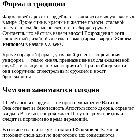
Форма и традиции
Форма швейцарских гвардейцев — одна из самых узнаваемых
в мире. Яркие синие, красные и жёлтые полосы, стальной
шлем с пером, белые перчатки и алебарда в руках.
Считается, что её стиль навеян эпохой Возрождения, хотя
конкретный дизайн был создан командиром гвардии
Жюлем
Реппоном
в начале XX века.
Кроме парадной формы, у гвардейцев есть современная
униформа — тёмно-синяя, предназначенная для ежедневной
службы и официальных мероприятий. При необходимости
они вооружены огнестрельным оружием и носят
бронежилеты.
Чем они занимаются сегодня
Швейцарская гвардия — не просто украшение Ватикана.
Она отвечает за безопасность Апостольского дворца, охраняет
входы в Ватикан, сопровождает Папу во время поездок и
следит за порядком во время церемоний.
В составе гвардии служат
около 135 человек
. Каждый
проходит специальную подготовку, где совмещаются