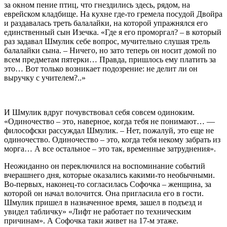
за окном пение птиц, что гнездились здесь, рядом, на
еврейском кладбище. На кухне где-то гремела посудой Двойра
и раздавалась треть балалайки, на которой упражнялся его
единственный сын Изечка. «Где я его проморгал? – в который
раз задавал Шмулик себе вопрос, мучительно слушая трель
балалайки сына. – Ничего, но зато теперь он носит домой по
всем предметам пятерки… Правда, пришлось ему платить за
это… Вот только возникает подозрение: не делит ли он
выручку с учителем?..»
И Шмулик вдруг почувствовал себя совсем одиноким.
«Одиночество – это, наверное, когда тебя не понимают… —
философски рассуждал Шмулик. – Нет, пожалуй, это еще не
одиночество. Одиночество – это, когда тебя некому забрать из
морга… А все остальное – это так, временные затруднения».
Неожиданно он переключился на воспоминание событий
вчерашнего дня, которые оказались какими-то необычными.
Во-первых, наконец-то согласилась Софочка – женщина, за
которой он начал волочится. Она пригласила его в гости.
Шмулик пришел в назначенное время, зашел в подъезд и
увидел табличку» «Лифт не работает по техническим
причинам». А Софочка таки живет на 17-м этаже.