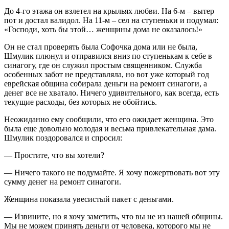
До 4-го этажа он взлетел на крыльях любви. На 6-м – вытер
пот и достал валидол. На 11-м – сел на ступеньки и подумал:
«Господи, хоть бы этой… женщины дома не оказалось!»
Он не стал проверять была Софочка дома или не была,
Шмулик плюнул и отправился вниз по ступенькам к себе в
синагогу, где он служил простым священником. Служба
особенных забот не представляла, но вот уже который год
еврейская община собирала деньги на ремонт синагоги, а
денег все не хватало. Ничего удивительного, как всегда, есть
текущие расходы, без которых не обойтись.
Неожиданно ему сообщили, что его ожидает женщина. Это
была еще довольно молодая и весьма привлекательная дама.
Шмулик поздоровался и спросил:
— Простите, что вы хотели?
— Ничего такого не подумайте. Я хочу пожертвовать вот эту
сумму денег на ремонт синагоги.
Женщина показала увесистый пакет с деньгами.
— Извините, но я хочу заметить, что вы не из нашей общины.
Мы не можем принять деньги от человека, которого мы не