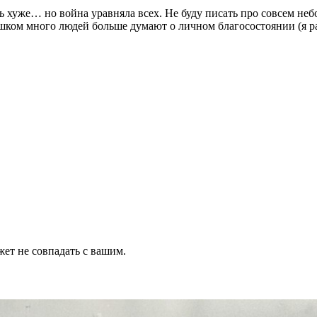
ть хуже… но война уравняла всех. Не буду писать про совсем не
ишком много людей больше думают о личном благосостоянии (я рад
жет не совпадать с вашим.