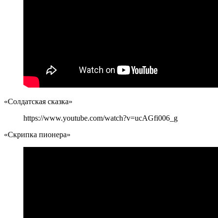
«Солдатская сказка»
https://www.youtube.com/watch?v=ucAGfi006_g
«Скрипка пионера»