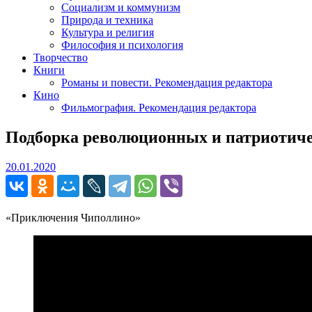
Социализм и коммунизм
Природа и техника
Культура и религия
Философия и психология
Творчество
Книги
Романы и повести. Рекомендация редактора
Кино
Фильмография. Рекомендация редактора
Подборка революционных и патриотиче
20.01.2020
20.01.2020
«Приключения Чиполлино»