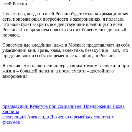
всей России.
После того, когда по всей России будет создана кремационная
сеть, покрывающая потребности в захоронениях, я полагаю,
что надо будет закрыть все действующие кладбища по всей
России. И со временем навести на них более-менее должный
порядок.
Современные кладбища (даже в Москве) представляют из себя
ужасающий вид. Грязь, хлам, эклектика, безвкусица – вот, что
представляют из себя современные кладбища в России.
Я считаю, что наши пенсионеры своим трудом заслужили при
жизни – большей пенсии, а после смерти – достойного
захоронения.
Навигация
Предыдущий
предыдущий
Культура при социализме. Предложения Якова
пост:
Злобина
по
Следующее
следующий
Александр Дьяченко о ремейках советских
записям
сообщение:
фильмов