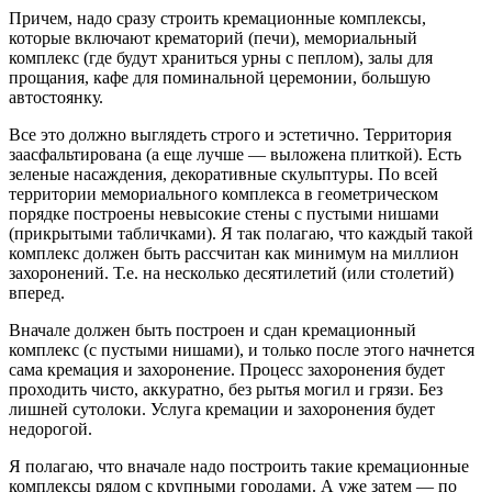
Причем, надо сразу строить кремационные комплексы,
которые включают крематорий (печи), мемориальный
комплекс (где будут храниться урны с пеплом), залы для
прощания, кафе для поминальной церемонии, большую
автостоянку.
Все это должно выглядеть строго и эстетично. Территория
заасфальтирована (а еще лучше — выложена плиткой). Есть
зеленые насаждения, декоративные скульптуры. По всей
территории мемориального комплекса в геометрическом
порядке построены невысокие стены с пустыми нишами
(прикрытыми табличками). Я так полагаю, что каждый такой
комплекс должен быть рассчитан как минимум на миллион
захоронений. Т.е. на несколько десятилетий (или столетий)
вперед.
Вначале должен быть построен и сдан кремационный
комплекс (с пустыми нишами), и только после этого начнется
сама кремация и захоронение. Процесс захоронения будет
проходить чисто, аккуратно, без рытья могил и грязи. Без
лишней сутолоки. Услуга кремации и захоронения будет
недорогой.
Я полагаю, что вначале надо построить такие кремационные
комплексы рядом с крупными городами. А уже затем — по