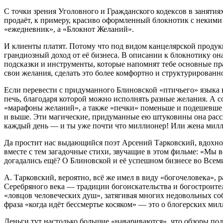
С точки зрения Уголовного и Гражданского кодексов в занятия
продаёт, к примеру, красиво оформленный блокнотик с некими т
«ежедневник», а «Блокнот Желаний».
И клиенты платят. Потому что под видом канцелярской продук
грандиозный доход от её бизнеса. В описании к блокнотику 
подсказки и инструменты, которые напомнят тебе основные пра
свои желания, сделать это более комфортно и структурированн
Если перевести с придуманного Блиновской «птичьего» языка н
печь, благодаря которой можно исполнять разные желания. А 
«марафоны желаний», а также «печки» поменьше и подешевше 
и выше. Эти магические, придуманные ею штуковины она расс
каждый день — и ты уже почти что миллионер! Или жена милл
Да простит нас выдающийся поэт Арсений Тарковский, вдохно
вместе с тем загадочные стихи, звучащие в этом фильме: «Мы все
догадались ещё? О Блиновской и её успешном бизнесе во Все
А. Тарковский, вероятно, всё же имел в виду «богочеловека»,
Серебряного века — традиции богоискательства и богостроител
«ловцов человеческих душ», затягивая многих недовольных соб
фраза «когда идёт бессмертье косяком» — это о блогерских мил
Деньги тут настолько большие «навариваются», что обзоры под