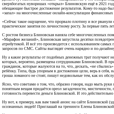
сверхбогатых нуворишах «открыл» Блиновскую ещё в 2021 году
обещающие быстрое достижение результатов. Кому-то надо был
«запал» на многочисленные онлайн-консультации финансовых «
«Сейчас такое ощущение, что прорвало плотину и все рванули
практические занятия по личностному росту. За первые пять ле
С ростом бизнеса Блиновская наняла себе многочисленных помо
«Марафон желаний», Блиновская запустила десятки псевдотрен
атрибутикой. И всё это производится с использованием самых
запросов по СМС. Сайты выглядят очень нарядно и по-дизайнер
Ну а какие результаты от подобных денежных трат получают не
которых, вероятно, размещена сотрудниками Блиновской. В пр
гражданок, которые жалуются на то, что, дескать, «не сбылис
ребёнку. Типа, будь упорным в достижении цели, верь в себя, 
гроша ломаного не стоят, пишут недовольные тем, как их обсл
Ясно, что советами о том, что, образно говоря, надо мыть ру
понятным вещам придаётся ореол загадочности, мистичности, 
готовность перевести деньги Блиновской. И это действительн
Ну вот, к примеру, как вам такой анонс на сайте Блиновской 
осознанных людей! Приглашай на тренинги Елены Блиновской