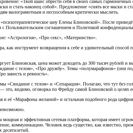
кровение: «Твой шанс обрести себя в своих самых гармоничных 
ки и стать наконец собой». Предложение «снять все маски и ста
людям малограмотным и неспособным критически мыслить.
я «психотерапевтическое шоу Елены Блиновской». После приведё
гласен с Пользовательским соглашением и Политикой конфиде
кие: «Астрология», «Про секс», «Материнство».
гра, как инструмент возвращения к себе и удивительный спосо
ргует Блиновская, цена может доходить до 300 тысяч рублей и 
дание с телом», «Про дружбу». Темы «полумарафонов» (они под
ро зависть и ревность».
емы «Свидание с телом» и «Сепарация». Полагаю, что тут без го
— это, видимо, оговорка по Фрейду самой Блиновской о целях е
кая и её «Марафоны желаний» и остальная подобного рода цифро
невозможно.
ма мощная и эффективная сетевая платформа, которая имеет огр
ние, коммуникацию. Человек ведь существо, как известно, преж
х десятилетий.