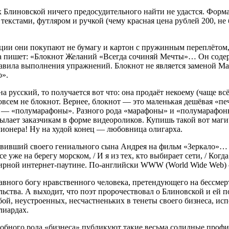
х Блиновской ничего предосудительного найти не удастся. Форма
екстами, футляром и ручкой (чему красная цена рублей 200, не 
ции они покупают не бумагу и картон с пружинным переплётом, 
она пишет: «Блокнот Желаний «Всегда сочиняй Мечты»… Он соде
вила выполнения упражнений. Блокнот не является заменой Мара
о».
а русский, то получается вот что: она продаёт некоему (чаще в
совсем не блокнот. Вернее, блокнот — это маленькая дешёвая «п
— «полумарафоны». Разного рода «марафоны» и «полумарафоны» 
ылает заказчикам в форме видеороликов. Купишь такой вот маг
ионера! Ну на худой конец — любовница олигарха.
вивший своего гениального сына Андрея на фильм «Зеркало»… 
 уже на берегу морском, / И я из тех, кто выбирает сети, / Когд
мирной интернет-паутине. По-английски WWW (World Wide Web) 
 равного богу нравственного человека, претендующего на бессме
ьства. А выходит, что поэт пророчествовал о Блиновской и ей 
ой, неустроенных, несчастненьких в тенеты своего бизнеса, исп
лиардах.
обного рода «бизнеса» публикуют такие весьма солидные профил