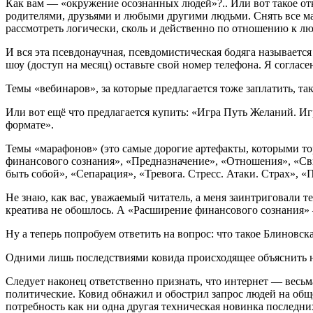
Как вам — «окружение осознанных людей»?.. Или вот такое от
родителями, друзьями и любыми другими людьми. Снять все мас
рассмотреть логически, сколь и действенно по отношению к 
И вся эта псевдонаучная, псевдомистическая бодяга называетс
шоу (доступ на месяц) оставьте свой номер телефона. Я со
Темы «вебинаров», за которые предлагается тоже заплатить, та
Или вот ещё что предлагается купить: «Игра Путь Желаний. И
формате».
Темы «марафонов» (это самые дорогие артефакты, которыми то
финансового сознания», «Предназначение», «Отношения», «Сви
быть собой», «Сепарация», «Тревога. Стресс. Атаки. Страх», «П
Не знаю, как вас, уважаемый читатель, а меня заинтриговали т
креатива не обошлось. А «Расширение финансового сознания» 
Ну а теперь попробуем ответить на вопрос: что такое Блиновс
Одними лишь последствиями ковида происходящее объяснить 
Следует наконец ответственно признать, что интернет — весь
политические. Ковид обнажил и обострил запрос людей на обще
потребность как ни одна другая техническая новинка последни