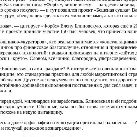
. Как написал тогда «Форбс», виной всему — пандемия ковида, 
о срочно похудеть — и тут появился проект «Бешеная сушка» В
гуру», обещающих сделать всех миллионерами, а кто-то попался
 сюда», — цитирует «Форбс» Елену Блиновскую, которая ещё в 
т в проекте приняли участие 150 тыс. человек, что принесло Бл
щников-«кураторов», кто реально занимается «консультациями» 
ингов про финансовое благополучие, отношения и предназначен
 передовых технологий: продажи происходят на интернет-сайтах
ски «круто». Словом, всё чинно, благородно, ультрасовременно
 Блиновская, а сами граждане? В интернет-сети очень много хв
инципе, это стандартная практика для любой маркетинговой стр
ь» обещания. Другие же недоумевают по поводу того, что дорого
настойчиво добивайся выполнения поставленных для себя задач, и
ужили.
ки перед едой, миллиардов не заработаешь. Блиновская и ей под
псевдонаучности. Обычные, казалось бы, слова сочетаются таки
о похоже на некую цыганщину.
(здесь и далее орфография и пунктуация оригинала сохранены. —
 и получай денежное вознаграждение».