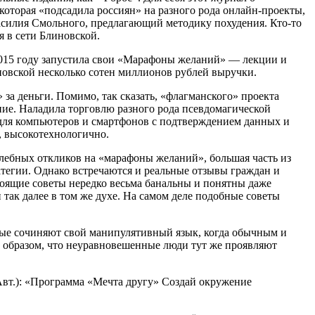
которая «подсадила россиян» на разного рода онлайн-проекты,
асилия Смольного, предлагающий методику похудения. Кто-то
 в сети Блиновской.
2015 году запустила свои «Марафоны желаний» — лекции и
иновской несколько сотен миллионов рублей выручки.
за деньги. Помимо, так сказать, «флагманского» проекта
ие. Наладила торговлю разного рода псевдомагической
 для компьютеров и смартфонов с подтверждением данных и
, высокотехнологично.
алебных откликов на «марафоны желаний», большая часть из
атегии. Однако встречаются и реальные отзывы граждан и
стоящие советы нередко весьма банальны и понятны даже
 так далее в том же духе. На самом деле подобные советы
обные сочиняют свой манипулятивный язык, когда обычным и
м образом, что неуравновешенные люди тут же проявляют
 Авт.): «Программа «Мечта другу» Создай окружение