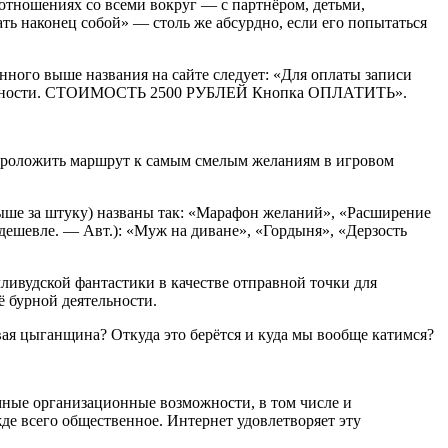
отношениях со всеми вокруг — с партнёром, детьми,
ть наконец собой» — столь же абсурдно, если его попытаться
нного выше названия на сайте следует: «Для оплаты записи
нциальности. СТОИМОСТЬ 2500 РУБЛЕЙ Кнопка ОПЛАТИТЬ».
б проложить маршрут к самым смелым желаниям в игровом
выше за штуку) названы так: «Марафон желаний», «Расширение
ешевле. — Авт.): «Муж на диване», «Гордыня», «Дерзость
лливудской фантастики в качестве отправной точки для
ё бурной деятельности.
вая цыганщина? Откуда это берётся и куда мы вообще катимся?
омные организационные возможности, в том числе и
де всего общественное. Интернет удовлетворяет эту