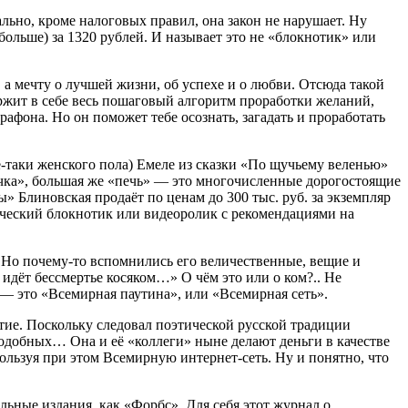
льно, кроме налоговых правил, она закон не нарушает. Ну
больше) за 1320 рублей. И называет это не «блокнотик» или
а мечту о лучшей жизни, об успехе и о любви. Отсюда такой
ржит в себе весь пошаговый алгоритм проработки желаний,
фона. Но он поможет тебе осознать, загадать и проработать
сё-таки женского пола) Емеле из сказки «По щучьему веленью»
ечка», большая же «печь» — это многочисленные дорогостоящие
Блиновская продаёт по ценам до 300 тыс. руб. за экземпляр
ический блокнотик или видеоролик с рекомендациями на
Но почему-то вспомнились его величественные, вещие и
а идёт бессмертье косяком…» О чём это или о ком?.. Не
— это «Всемирная паутина», или «Всемирная сеть».
ртие. Поскольку следовал поэтической русской традиции
подобных… Она и её «коллеги» ныне делают деньги в качестве
ользуя при этом Всемирную интернет-сеть. Ну и понятно, что
ьные издания, как «Форбс». Для себя этот журнал о