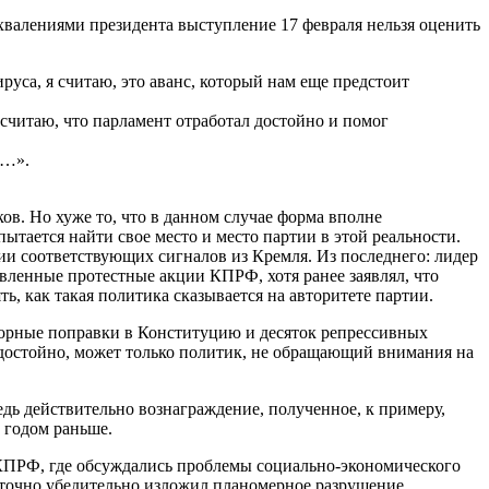
валениями президента выступление 17 февраля нельзя оценить
уса, я считаю, это аванс, который нам еще предстоит
 считаю, что парламент отработал достойно и помог
ь…».
в. Но хуже то, что в данном случае форма вполне
тается найти свое место и место партии в этой реальности.
и соответствующих сигналов из Кремля. Из последнего: лидер
ленные протестные акции КПРФ, хотя ранее заявлял, что
, как такая политика сказывается на авторитете партии.
зорные поправки в Конституцию и десяток репрессивных
ла достойно, может только политик, не обращающий внимания на
дь действительно вознаграждение, полученное, к примеру,
 годом раньше.
л КПРФ, где обсуждались проблемы социально-экономического
таточно убедительно изложил планомерное разрушение