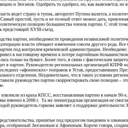
цию и Зюганов. Одобрить то одобрил, но, как выясняется, не в
 власть ведет страну в тупик, авторитет Путина валится, а поли
 Самый простой, пусть и не полный ответ можно дать, привлека
 политическую позицию большинства членов партии. С этой точк
ь предстоящий XVIII-съезд.
одства партии, необходимости проведения независимой политич
перации власти обещают изменения совсем другого рода. Все бо
 партии под контролем кремлевской администрации. Необходимо
, привел к настоящему времени к потере партийным большинств
ась только на бумаге. Более того, в связи с фактическим запр
ит в партии. Руководители региональных организаций КПРФ на
последних «афонинских» поправок в Устав, предоставивших Пре
ального отделения. Неудивительно, что в таких условиях регио
тавили руководство партии скорректировать свою позицию – эт
е.
й извлекли из краха КПСС, восстанавливая партию в начале 90-
ы именно в 2008 г. Та же ленинградская организация не смогла 
одой руководитель горкома заявляет о поддержке деятельности 
редставительства, принятые под предлогом пандемии и означаю
нтра, отобранный Зюгановым и Афониным. Короче говоря, создан