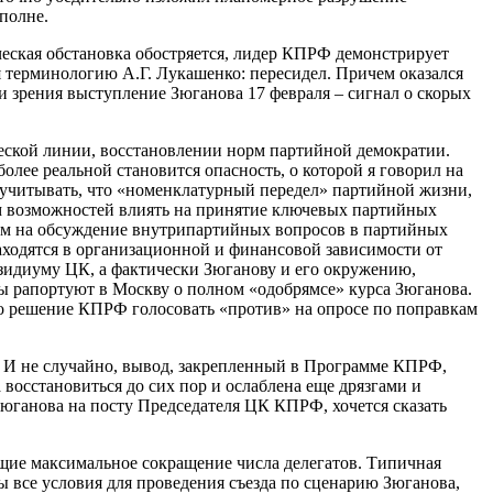
полне.
тическая обстановка обостряется, лидер КПРФ демонстрирует
я терминологию А.Г. Лукашенко: пересидел. Причем оказался
и зрения выступление Зюганова 17 февраля – сигнал о скорых
еской линии, восстановлении норм партийной демократии.
лее реальной становится опасность, о которой я говорил на
 учитывать, что «номенклатурный передел» партийной жизни,
ом возможностей влиять на принятие ключевых партийных
етом на обсуждение внутрипартийных вопросов в партийных
ходятся в организационной и финансовой зависимости от
зидиуму ЦК, а фактически Зюганову и его окружению,
ны рапортуют в Москву о полном «одобрямсе» курса Зюганова.
о решение КПРФ голосовать «против» на опросе по поправкам
х. И не случайно, вывод, закрепленный в Программе КПРФ,
восстановиться до сих пор и ослаблена еще дрязгами и
Зюганова на посту Председателя ЦК КПРФ, хочется сказать
щие максимальное сокращение числа делегатов. Типичная
ы все условия для проведения съезда по сценарию Зюганова,