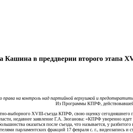
 Кашина в преддверии второго этапа X
о права на контроль над партийной верхушкой и предотвратить 
и беда…»
Из Программы КПРФ, действовавшей в
четно-выборного XVIII-съезда КПРФ, свою оценку сегодняшнего
власти, недавнее заявление Г.А. Зюганова: «КПРФ уверенно идет
 большинства оказаться после съезда, что называется, у разбит
телями парламентских фракций 17 февраля с. г., видеозапись и 