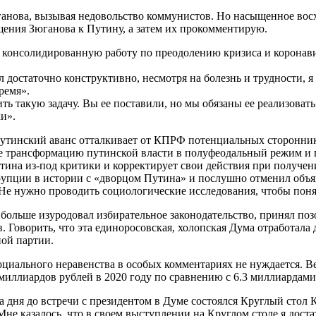
ганова, вызывая недовольство коммунистов. Но насыщенное восх
щения Зюганова к Путину, а затем их прокомментирую.
х консолидированную работу по преодолению кризиса и коронавир
достаточно конструктивно, несмотря на болезнь и трудности, я
ремя».
ть такую задачу. Вы ее поставили, но мы обязаны ее реализоват
ки».
путинский аванс отталкивает от КПРФ потенциальных стороннико
 трансформацию путинской власти в полуфеодальный режим и пы
на из-под критики и корректирует свои действия при получени
упции в истории с «дворцом Путина» и послушно отменил объяв
Не нужно проводить социологические исследования, чтобы понять
ольше изуродовал избирательное законодательство, принял по
ов. Говорить, что эта единоросовская, холопская Дума отработа
ной партии.
циального неравенства в особых комментариях не нуждается. Ве
миллиардов рублей в 2020 году по сравнению с 6.3 миллиардами
ва дня до встречи с президентом в Думе состоялся Круглый сто
Мне казалось, что в своем выступлении на Круглом столе я дос