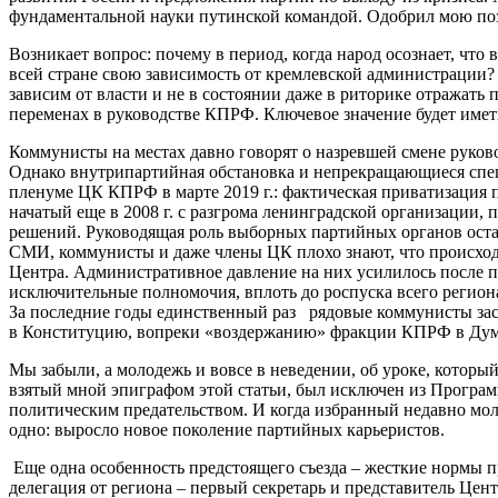
фундаментальной науки путинской командой. Одобрил мою пози
Возникает вопрос: почему в период, когда народ осознает, что
всей стране свою зависимость от кремлевской администрации?
зависим от власти и не в состоянии даже в риторике отражать
переменах в руководстве КПРФ. Ключевое значение будет имет
Коммунисты на местах давно говорят о назревшей смене руков
Однако внутрипартийная обстановка и непрекращающиеся спецо
пленуме ЦК КПРФ в марте 2019 г.: фактическая приватизация
начатый еще в 2008 г. с разгрома ленинградской организации
решений. Руководящая роль выборных партийных органов остал
СМИ, коммунисты и даже члены ЦК плохо знают, что происход
Центра. Административное давление на них усилилось после 
исключительные полномочия, вплоть до роспуска всего регион
За последние годы единственный раз рядовые коммунисты зас
в Конституцию, вопреки «воздержанию» фракции КПРФ в Дум
Мы забыли, а молодежь и вовсе в неведении, об уроке, которы
взятый мной эпиграфом этой статьи, был исключен из Программ
политическим предательством. И когда избранный недавно мол
одно: выросло новое поколение партийных карьеристов.
Еще одна особенность предстоящего съезда – жесткие нормы п
делегация от региона – первый секретарь и представитель Це