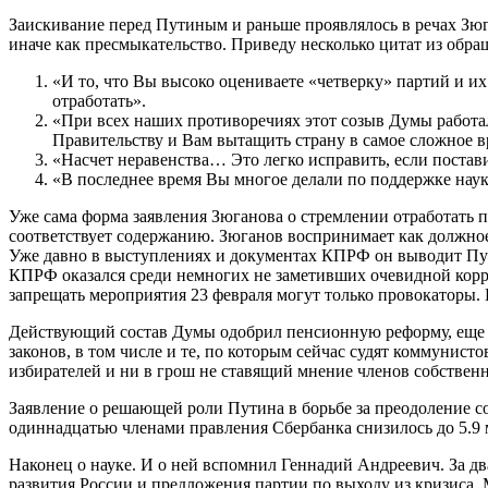
Заискивание перед Путиным и раньше проявлялось в речах Зю
иначе как пресмыкательство. Приведу несколько цитат из обра
«И то, что Вы высоко оцениваете «четверку» партий и и
отработать».
«При всех наших противоречиях этот созыв Думы работал 
Правительству и Вам вытащить страну в самое сложное в
«Насчет неравенства… Это легко исправить, если постави
«В последнее время Вы многое делали по поддержке нау
Уже сама форма заявления Зюганова о стремлении отработать 
соответствует содержанию. Зюганов воспринимает как должное
Уже давно в выступлениях и документах КПРФ он выводит Пути
КПРФ оказался среди немногих не заметивших очевидной корр
запрещать мероприятия 23 февраля могут только провокаторы. 
Действующий состав Думы одобрил пенсионную реформу, еще б
законов, в том числе и те, по которым сейчас судят коммунист
избирателей и ни в грош не ставящий мнение членов собствен
Заявление о решающей роли Путина в борьбе за преодоление со
одиннадцатью членами правления Сбербанка снизилось до 5.9 
Наконец о науке. И о ней вспомнил Геннадий Андреевич. За д
развития России и предложения партии по выходу из кризиса. 