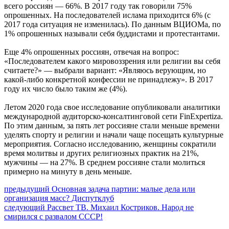
всего россиян — 66%. В 2017 году так говорили 75%
опрошенных. На последователей ислама приходится 6% (с
2017 года ситуация не изменилась). По данным ВЦИОМа, по
1% опрошенных называли себя буддистами и протестантами.
Еще 4% опрошенных россиян, отвечая на вопрос:
«Последователем какого мировоззрения или религии вы себя
считаете?» — выбрали вариант: «Являюсь верующим, но
какой-либо конкретной конфессии не принадлежу». В 2017
году их число было таким же (4%).
Летом 2020 года свое исследование опубликовали аналитики
международной аудиторско-консалтинговой сети FinExpertiza.
По этим данным, за пять лет россияне стали меньше времени
уделять спорту и религии и начали чаще посещать культурные
мероприятия. Согласно исследованию, женщины сократили
время молитвы и других религиозных практик на 21%,
мужчины — на 27%. В среднем россияне стали молиться
примерно на минуту в день меньше.
Навигация
Предыдущий
предыдущий
Основная задача партии: малые дела или
пост:
организация масс? Диспутклуб
по
Следующее
следующий
Рассвет ТВ. Михаил Костриков. Народ не
записям
сообщение:
смирился с развалом СССР!