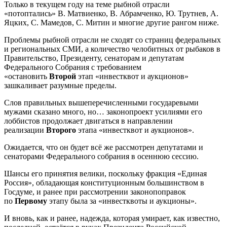
Только в текущем году на теме рыбной отрасли
«потоптались» В. Матвиенко, В. Абрамченко, Ю. Трутнев, А.
Яцких, С. Мамедов, С. Митин и многие другие рангом ниже.
Проблемы рыбной отрасли не сходят со страниц федеральных
и региональных СМИ, а количество челобитных от рыбаков в
Правительство, Президенту, сенаторам и депутатам
Федерального Собрания с требованием
«остановить
Второй
этап «инвестквот и аукционов»
зашкаливает разумные пределы.
Слов правильных вышеперечисленными государевыми
мужами сказано много, но… законопроект усилиями его
лоббистов продолжает двигаться в направлении
реализации
Второго
этапа «инвестквот и аукционов».
Ожидается, что он будет всё же рассмотрен депутатами и
сенаторами Федерального собрания в осеннюю сессию.
Шансы его принятия велики, поскольку фракция «Единая
Россия», обладающая конституционным большинством в
Госдуме, и ранее при рассмотрении законопоправок
по
Первому
этапу была за «инвестквоты и аукционы».
И вновь, как и ранее, надежда, которая умирает, как известно,