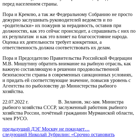
перед населением страны.
Пора и Кремлю, а так же Федеральному Собранию не просто
дежурно заслушивать руководителей ведомств и по
«родительски» их пожурив за нерадивость, оставив при
должностях, как это сейчас происходит, а спрашивать с них по
их результатам и как это влияет на благосостояние народа.
Оценка их деятельности требует конкретики, а
ответственность должна соответствовать их делам.
Пора и Председателю Правительства Российской Федерации
М.В. Мишутину обратить внимание на рыбную отрасль, как
важную составляющую в решении продовольственной
безопасности страны в современных санкционных условиях,
и придать ей соответствующие значение, повысив уровень с
Агентства по рыболовству до Министерства рыбного
хозяйства.
22.07.2022 г. В. Зиланов, экс-зам. Министра
рыбного хозяйства СССР, заслуженный работник рыбного
хозяйства России, почётный гражданин Мурманской области,
член РУСО.
Навигация
Предыдущий
предыдущий
ДЭГ Москву не покидает…
Следующее
пост:
следующий
Николай Зубрилин: «Срочно остановить