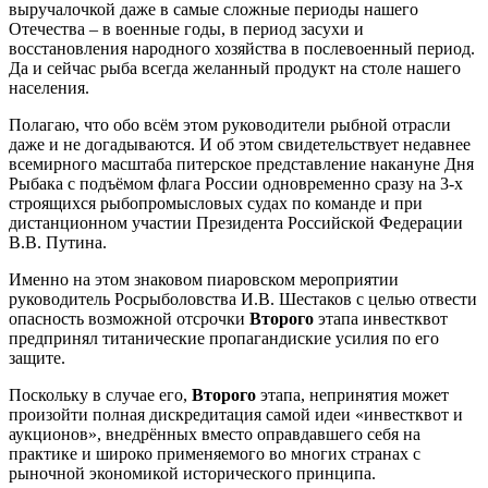
выручалочкой даже в самые сложные периоды нашего
Отечества – в военные годы, в период засухи и
восстановления народного хозяйства в послевоенный период.
Да и сейчас рыба всегда желанный продукт на столе нашего
населения.
Полагаю, что обо всём этом руководители рыбной отрасли
даже и не догадываются. И об этом свидетельствует недавнее
всемирного масштаба питерское представление накануне Дня
Рыбака с подъёмом флага России одновременно сразу на 3-х
строящихся рыбопромысловых судах по команде и при
дистанционном участии Президента Российской Федерации
В.В. Путина.
Именно на этом знаковом пиаровском мероприятии
руководитель Росрыболовства И.В. Шестаков с целью отвести
опасность возможной отсрочки
Второго
этапа инвестквот
предпринял титанические пропагандиские усилия по его
защите.
Поскольку в случае его,
Второго
этапа, непринятия может
произойти полная дискредитация самой идеи «инвестквот и
аукционов», внедрённых вместо оправдавшего себя на
практике и широко применяемого во многих странах с
рыночной экономикой исторического принципа.