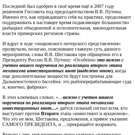
Последний был одобрен в своё время ещё в 2007 году
решением Госсовета под председательством В.В. Путина.
Именно его, как оправдавшего себя на практике, продолжают
поддерживать в настоящее время подавляющее большинство
рыбацких объединений и исполнительная, законодательная
власти приморских регионов страны.
И вдруг в ходе «пиаровского питерского представления»
прозвучали, полагаю, пояснившие главную суть данного
мероприятия, слова И.В. Шестакова при обращении его к
Президенту России В.В. Путину: «Особенно
это важно с
учетом вашего поручения по реализации второго этапа
механизма инвестиционных квот
(
выделено мною
)
, когда
еще дополнительные мощности будут построены для
Дальневосточного бассейна: это рыбоперерабатывающие суда
и, конечно, фабрики».
В этих ключевых словах: «…
важно с учетом вашего
поручения по реализации второго этапа механизма
инвестиционных квот
…»
даётся сильный сигнал всем, кто
выступает против
Второго
этапа «инвестквот и аукционов».
Что это не мои, Шестакова, предложения, а прямое указание
САМОГО ПРЕЗИДЕНТА, и …прекращайте возражать.
Вмести с тем, моё прочтение этого главного «питерского