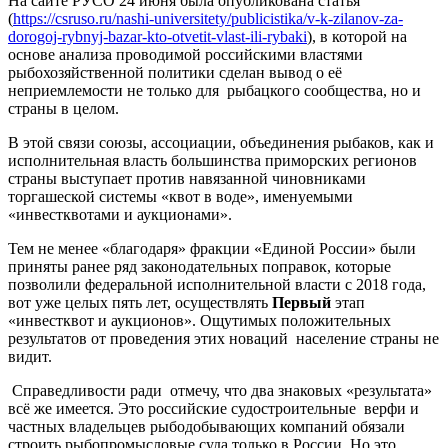
На сайте РУСО 24 июня была опубликована статья
(
https://csruso.ru/nashi-universitety/publicistika/v-k-zilanov-za-
dorogoj-rybnyj-bazar-kto-otvetit-vlast-ili-rybaki
), в которой на
основе анализа проводимой российскими властями
рыбохозяйственной политики сделан вывод о её
неприемлемости не только для рыбацкого сообщества, но и
страны в целом.
В этой связи союзы, ассоциации, объединения рыбаков, как и
исполнительная власть большинства приморских регионов
страны выступает против навязанной чиновниками
торгашеской системы «квот в воде», именуемыми
«инвестквотами и аукционами».
Тем не менее «благодаря» фракции «Единой России» были
приняты ранее ряд законодательных поправок, которые
позволили федеральной исполнительной власти с 2018 года,
вот уже целых пять лет, осуществлять
Первый
этап
«инвестквот и аукционов». Ощутимых положительных
результатов от проведения этих новаций население страны не
видит.
Справедливости ради отмечу, что два знаковых «результата»
всё же имеется. Это российские судостроительные верфи и
частных владельцев рыбодобывающих компаний обязали
строить рыбопромысловые суда только в России. Но это