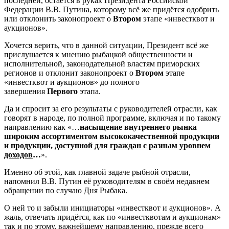
последней, остаётся в руках Президента Российской
Федерации В.В. Путина, которому всё же придётся одобрить
или отклонить законопроект о
Втором
этапе «инвестквот и
аукционов».
Хочется верить, что в данной ситуации, Президент всё же
прислушается к мнению рыбацкой общественности и
исполнительной, законодательной властям приморских
регионов и отклонит законопроект о
Втором
этапе
«инвестквот и аукционов» до полного
завершения
Первого
этапа.
Да и спросит за его результаты с руководителей отрасли, как
говорят в народе, по полной программе, включая и по такому
направлению как «…
насыщение внутреннего рынка
широким ассортиментом высококачественной продукции
и продукции,
доступной для граждан с разным уровнем
доходов
…
».
Именно об этой, как главной задаче рыбной отрасли,
напомнил В.В. Путин её руководителям в своём недавнем
обращении по случаю Дня Рыбака.
О ней то и забыли инициаторы «инвестквот и аукционов». А
жаль, отвечать придётся, как по «инвестквотам и аукционам»
так и по этому, важнейшему направлению, прежде всего