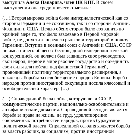
выступила
Алека Папарига, член ЦК КПГ.
В своем
выступлении она среди прочего отметила:
(…).Вторая мировая война была империалистической как со
стороны Германии и ее союзников, так и со стороны Англии,
Франции и США. Целью обеих сторон было сохранить по
крайней мере то, что было завоевано в Первой мировой
войне, не допустить передела рынков и территорий в пользу
Германии. Вступив в военный союз с Англией и США, СССР
не имел ничего общего с беспощадной империалистической
конкуренцией, он должен был защищать свое руководство,
свой народ, первое в мире рабочее государство и объединять
свои силы для победы над фашистской Германией,
проводившей политику территориального расширения, а
также для борьбы за освобождение народов Европы. Борьба
народов против иностранной оккупации носила классовый и
освободительный характер. (…)
(…).Справедливой была война, которую вели СССР,
коммунистические партии, национально-освободительные и
антифашистские движения. Справедливой сегодня является
борьба за права на жизнь, на труд, удовлетворение
современных потребностей народов, против буржуазной
политической власти. Справедливой сегодня является борьба
за власть рабочих, за социализм, против иностранной