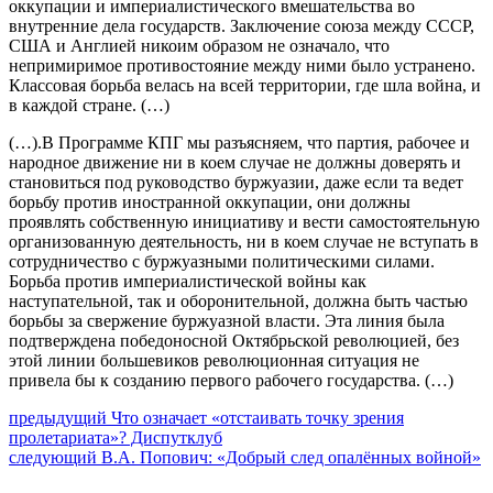
оккупации и империалистического вмешательства во
внутренние дела государств. Заключение союза между СССР,
США и Англией никоим образом не означало, что
непримиримое противостояние между ними было устранено.
Классовая борьба велась на всей территории, где шла война, и
в каждой стране. (…)
(…).В Программе КПГ мы разъясняем, что партия, рабочее и
народное движение ни в коем случае не должны доверять и
становиться под руководство буржуазии, даже если та ведет
борьбу против иностранной оккупации, они должны
проявлять собственную инициативу и вести самостоятельную
организованную деятельность, ни в коем случае не вступать в
сотрудничество с буржуазными политическими силами.
Борьба против империалистической войны как
наступательной, так и оборонительной, должна быть частью
борьбы за свержение буржуазной власти. Эта линия была
подтверждена победоносной Октябрьской революцией, без
этой линии большевиков революционная ситуация не
привела бы к созданию первого рабочего государства. (…)
Навигация
Предыдущий
предыдущий
Что означает «отстаивать точку зрения
пост:
пролетариата»? Диспутклуб
по
Следующее
следующий
В.А. Попович: «Добрый след опалённых войной»
записям
сообщение: