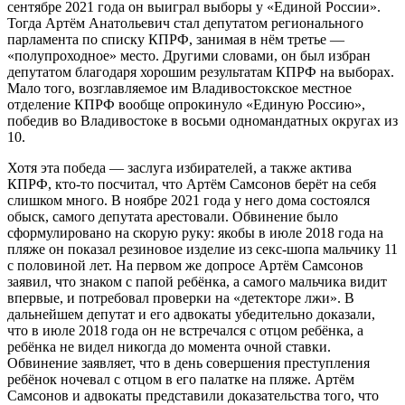
сентябре 2021 года он выиграл выборы у «Единой России».
Тогда Артём Анатольевич стал депутатом регионального
парламента по списку КПРФ, занимая в нём третье —
«полупроходное» место. Другими словами, он был избран
депутатом благодаря хорошим результатам КПРФ на выборах.
Мало того, возглавляемое им Владивостокское местное
отделение КПРФ вообще опрокинуло «Единую Россию»,
победив во Владивостоке в восьми одномандатных округах из
10.
Хотя эта победа — заслуга избирателей, а также актива
КПРФ, кто-то посчитал, что Артём Самсонов берёт на себя
слишком много. В ноябре 2021 года у него дома состоялся
обыск, самого депутата арестовали. Обвинение было
сформулировано на скорую руку: якобы в июле 2018 года на
пляже он показал резиновое изделие из секс-шопа мальчику 11
с половиной лет. На первом же допросе Артём Самсонов
заявил, что знаком с папой ребёнка, а самого мальчика видит
впервые, и потребовал проверки на «детекторе лжи». В
дальнейшем депутат и его адвокаты убедительно доказали,
что в июле 2018 года он не встречался с отцом ребёнка, а
ребёнка не видел никогда до момента очной ставки.
Обвинение заявляет, что в день совершения преступления
ребёнок ночевал с отцом в его палатке на пляже. Артём
Самсонов и адвокаты представили доказательства того, что