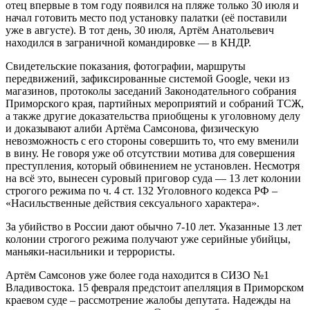
отец впервые в том году появился на пляже только 30 июля и
начал готовить место под установку палатки (её поставили
уже в августе). В тот день, 30 июля, Артём Анатольевич
находился в заграничной командировке — в КНДР.
Свидетельские показания, фотографии, маршруты
передвижений, зафиксированные системой Google, чеки из
магазинов, протоколы заседаний Законодательного собрания
Приморского края, партийных мероприятий и собраний ТСЖ,
а также другие доказательства приобщены к уголовному делу
и доказывают алиби Артёма Самсонова, физическую
невозможность с его стороны совершить то, что ему вменили
в вину. Не говоря уже об отсутствии мотива для совершения
преступления, который обвинением не установлен. Несмотря
на всё это, вынесен суровый приговор суда — 13 лет колонии
строгого режима по ч. 4 ст. 132 Уголовного кодекса РФ –
«Насильственные действия сексуального характера».
За убийство в России дают обычно 7-10 лет. Указанные 13 лет
колонии строгого режима получают уже серийные убийцы,
маньяки-насильники и террористы.
Артём Самсонов уже более года находится в СИЗО №1
Владивостока. 15 февраля предстоит апелляция в Приморском
краевом суде – рассмотрение жалобы депутата. Надежды на