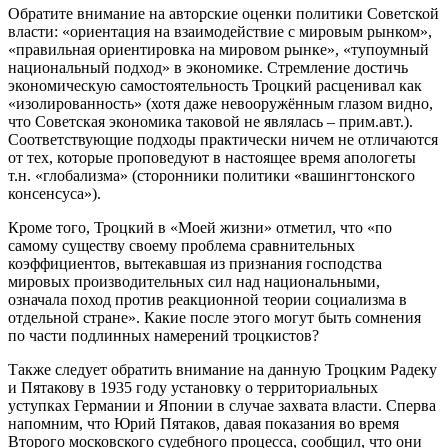
Обратите внимание на авторские оценки политики Советской
власти: «ориентация на взаимодействие с мировым рынком»,
«правильная ориентировка на мировом рынке», «тупоумный
национальный подход» в экономике. Стремление достичь
экономическую самостоятельность Троцкий расценивал как
«изолированность» (хотя даже невооружённым глазом видно,
что Советская экономика таковой не являлась – прим.авт.).
Соответствующие подходы практически ничем не отличаются
от тех, которые проповедуют в настоящее время апологеты
т.н. «глобализма» (сторонники политики «вашингтонского
консенсуса»).
Кроме того, Троцкий в «Моей жизни» отметил, что «по
самому существу своему проблема сравнительных
коэффициентов, вытекавшая из признания господства
мировых производительных сил над национальными,
означала поход против реакционной теории социализма в
отдельной стране». Какие после этого могут быть сомнения
по части подлинных намерений троцкистов?
Также следует обратить внимание на данную Троцким Радеку
и Пятакову в 1935 году установку о территориальных
уступках Германии и Японии в случае захвата власти. Сперва
напомним, что Юрий Пятаков, давая показания во время
Второго московского судебного процесса, сообщил, что они