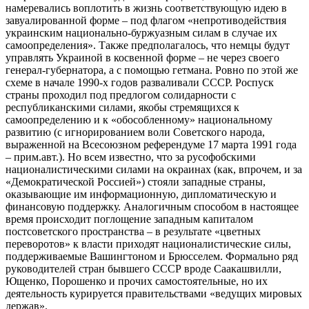
намеревались воплотить в жизнь соответствующую идею в
завуалированной форме – под флагом «непротиводействия
украинским национально-буржуазным силам в случае их
самоопределения». Также предполагалось, что немцы будут
управлять Украиной в косвенной форме – не через своего
генерал-губернатора, а с помощью гетмана. Ровно по этой же
схеме в начале 1990-х годов разваливали СССР. Роспуск
страны проходил под предлогом солидарности с
республиканскими силами, якобы стремящихся к
самоопределению и к «обособленному» национальному
развитию (с игнорированием воли Советского народа,
выраженной на Всесоюзном референдуме 17 марта 1991 года
– прим.авт.). Но всем известно, что за русофобскими
националистическими силами на окраинах (как, впрочем, и за
«Демократической Россией») стояли западные страны,
оказывающие им информационную, дипломатическую и
финансовую поддержку. Аналогичным способом в настоящее
время происходит поглощение западным капиталом
постсоветского пространства – в результате «цветных
переворотов» к власти приходят националистические силы,
поддерживаемые Вашингтоном и Брюсселем. Формально ряд
руководителей стран бывшего СССР вроде Саакашвилли,
Ющенко, Порошенко и прочих самостоятельные, но их
деятельность курируется правительствами «ведущих мировых
держав».