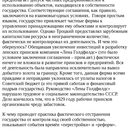
использованию объектов, находящихся в собственности
государства. Соответствующие соглашения, как правило,
заключаются на взаимовыгодных условиях. Говоря простым
языком, государство привлекает частные фирмы к
управлению принадлежащими ему объектами и контролирует
их использование. Однако Троцкий предоставлял зарубежным
капиталистам ресурсы в неограниченном количестве,
фактически не контролировал их деятельность. И чем это
обернулось? Обещавшая увеличение инвестиций в разработку
ленских приисков компания «Лена Голдфилдс» (это было
условием заключения соглашения – прим.авт.) фактически
ничего не вложила в развитие приисков и предприятий. Вся
её деятельность была направлена исключительно на вывоз
добытого золота за границу. Кроме того, данная фирма всеми
правдами и неправдами уклонялась от уплаты налогов в
Советский бюджет (а это прямой саботаж и финансовый
подрыв государства). Руководство «Лены Голдфилдс»
нарушало трудовое и социальное законодательство СССР.
Дело кончилось тем, что в 1929 году рабочие приисков
организовали чреду забастовок.
К чему приводит практика фактического отстранения
государства от контроля над своей собственностью,
показывают события времён «перестройки» и «реформ».