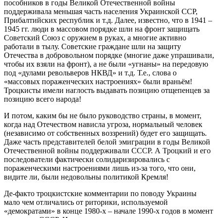
пособников в годы Великой Отечественной войны
поддерживала меньшая часть населения Украинской ССР,
Прибалтийских республик и т.д. Далее, известно, что в 1941 –
1945 гг. люди в массовом порядке шли на фронт защищать
Советский Союз с оружием в руках, а многие активно
работали в тылу. Советские граждане шли на защиту
Отечества в добровольном порядке (многие даже упрашивали,
чтобы их взяли на фронт), а не были «угнаны» на передовую
под «дулами револьверов НКВД» и т.д. Т.е., слова о
«массовых пораженческих настроениях» были враньём!
Троцкисты имели наглость выдавать позицию отщепенцев за
позицию всего народа!
И потом, каким бы не было руководство страны, в момент,
когда над Отечеством нависла угроза, нормальный человек
(независимо от собственных воззрений) будет его защищать.
Даже часть представителей белой эмиграции в годы Великой
Отечественной войны поддерживали СССР. А Троцкий и его
последователи фактически солидаризировались с
пораженческими настроениями лишь из-за того, что они,
видите ли, были недовольны политикой Кремля!
Де-факто троцкистские комментарии по поводу Украины
мало чем отличались от риторики, используемой
«демократами» в конце 1980-х – начале 1990-х годов в момент