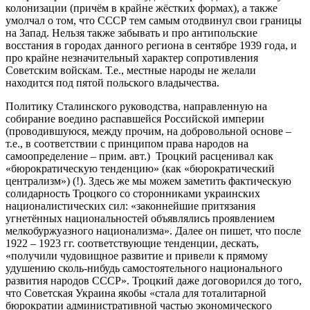
колонизации (причём в крайне жёстких формах), а также
умолчал о том, что СССР тем самым отодвинул свои границы
на Запад. Нельзя также забывать и про антипольские
восстания в городах данного региона в сентябре 1939 года, и
про крайне незначительный характер сопротивления
Советским войскам. Т.е., местные народы не желали
находится под пятой польского владычества.
Политику Сталинского руководства, направленную на
собирание воедино распавшейся Российской империи
(проводившуюся, между прочим, на добровольной основе –
т.е., в соответствии с принципом права народов на
самоопределение – прим. авт.) Троцкий расценивал как
«бюрократическую тенденцию» (как «бюрократический
централизм») (!). Здесь же мы можем заметить фактическую
солидарность Троцкого со сторонниками украинских
националистических сил: «законнейшие притязания
угнетённых национальностей объявлялись проявлением
мелкобуржуазного национализма». Далее он пишет, что после
1922 – 1923 гг. соответствующие тенденции, дескать,
«получили чудовищное развитие и привели к прямому
удушению сколь-нибудь самостоятельного национального
развития народов СССР». Троцкий даже договорился до того,
что Советская Украина якобы «стала для тоталитарной
бюрократии административной частью экономического