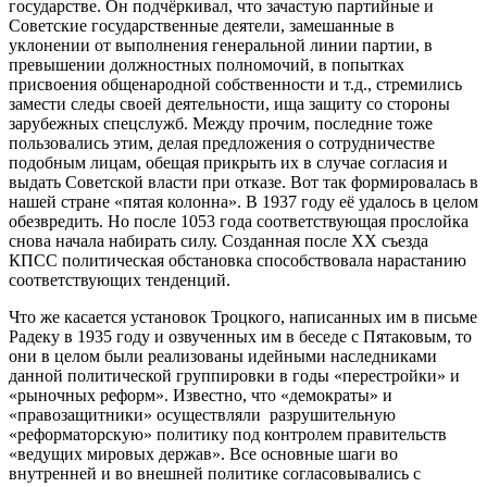
государстве. Он подчёркивал, что зачастую партийные и
Советские государственные деятели, замешанные в
уклонении от выполнения генеральной линии партии, в
превышении должностных полномочий, в попытках
присвоения общенародной собственности и т.д., стремились
замести следы своей деятельности, ища защиту со стороны
зарубежных спецслужб. Между прочим, последние тоже
пользовались этим, делая предложения о сотрудничестве
подобным лицам, обещая прикрыть их в случае согласия и
выдать Советской власти при отказе. Вот так формировалась в
нашей стране «пятая колонна». В 1937 году её удалось в целом
обезвредить. Но после 1053 года соответствующая прослойка
снова начала набирать силу. Созданная после XX съезда
КПСС политическая обстановка способствовала нарастанию
соответствующих тенденций.
Что же касается установок Троцкого, написанных им в письме
Радеку в 1935 году и озвученных им в беседе с Пятаковым, то
они в целом были реализованы идейными наследниками
данной политической группировки в годы «перестройки» и
«рыночных реформ». Известно, что «демократы» и
«правозащитники» осуществляли разрушительную
«реформаторскую» политику под контролем правительств
«ведущих мировых держав». Все основные шаги во
внутренней и во внешней политике согласовывались с