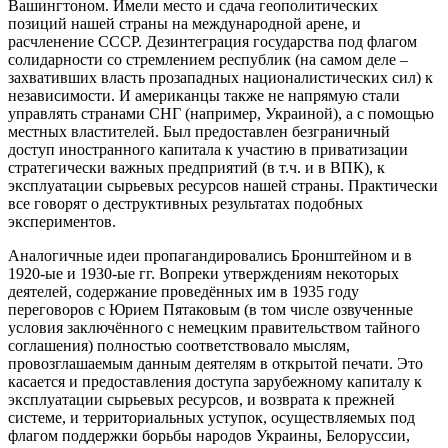
Вашингтоном. Имели место и сдача геополитических
позиций нашей страны на международной арене, и
расчленение СССР. Дезинтеграция государства под флагом
солидарности со стремлением республик (на самом деле –
захвативших власть прозападных националистических сил) к
независимости. И американцы также не напрямую стали
управлять странами СНГ (например, Украиной), а с помощью
местных властителей. Был предоставлен безграничный
доступ иностранного капитала к участию в приватизации
стратегически важных предприятий (в т.ч. и в ВПК), к
эксплуатации сырьевых ресурсов нашей страны. Практически
все говорят о деструктивных результатах подобных
экспериментов.
Аналогичные идеи пропагандировались Бронштейном и в
1920-ые и 1930-ые гг. Вопреки утверждениям некоторых
деятелей, содержание проведённых им в 1935 году
переговоров с Юрием Пятаковым (в том числе озвученные
условия заключённого с немецким правительством тайного
соглашения) полностью соответствовало мыслям,
провозглашаемым данным деятелям в открытой печати. Это
касается и предоставления доступа зарубежному капиталу к
эксплуатации сырьевых ресурсов, и возврата к прежней
системе, и территориальных уступок, осуществляемых под
флагом поддержки борьбы народов Украины, Белоруссии,