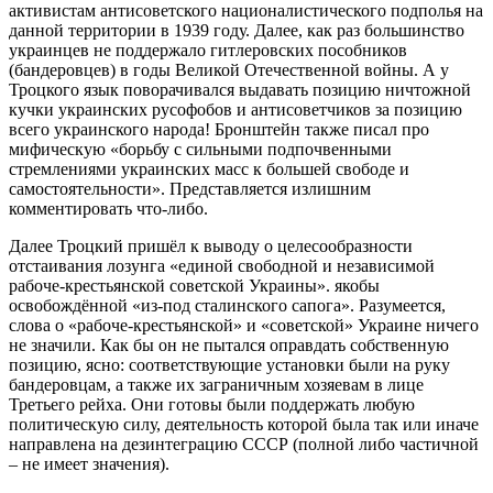
активистам антисоветского националистического подполья на
данной территории в 1939 году. Далее, как раз большинство
украинцев не поддержало гитлеровских пособников
(бандеровцев) в годы Великой Отечественной войны. А у
Троцкого язык поворачивался выдавать позицию ничтожной
кучки украинских русофобов и антисоветчиков за позицию
всего украинского народа! Бронштейн также писал про
мифическую «борьбу с сильными подпочвенными
стремлениями украинских масс к большей свободе и
самостоятельности». Представляется излишним
комментировать что-либо.
Далее Троцкий пришёл к выводу о целесообразности
отстаивания лозунга «единой свободной и независимой
рабоче-крестьянской советской Украины». якобы
освобождённой «из-под сталинского сапога». Разумеется,
слова о «рабоче-крестьянской» и «советской» Украине ничего
не значили. Как бы он не пытался оправдать собственную
позицию, ясно: соответствующие установки были на руку
бандеровцам, а также их заграничным хозяевам в лице
Третьего рейха. Они готовы были поддержать любую
политическую силу, деятельность которой была так или иначе
направлена на дезинтеграцию СССР (полной либо частичной
– не имеет значения).