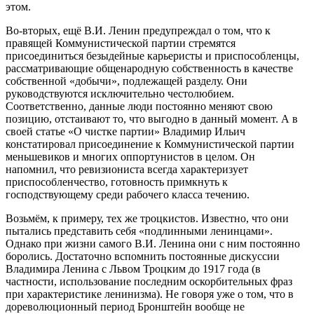
этом.
Во-вторых, ещё В.И. Ленин предупреждал о том, что к
правящей Коммунистической партии стремятся
присоединиться безыдейные карьеристы и приспособленцы,
рассматривающие общенародную собственность в качестве
собственной «добычи», подлежащей разделу. Они
руководствуются исключительно честолюбием.
Соответственно, данные люди постоянно меняют свою
позицию, отстаивают то, что выгодно в данный момент. А в
своей статье «О чистке партии» Владимир Ильич
констатировал присоединение к Коммунистической партии
меньшевиков и многих оппортунистов в целом. Он
напомнил, что ревизиониста всегда характеризует
приспособленчество, готовность примкнуть к
господствующему среди рабочего класса течению.
Возьмём, к примеру, тех же троцкистов. Известно, что они
пытались представить себя «подлинными ленинцами».
Однако при жизни самого В.И. Ленина они с ним постоянно
боролись. Достаточно вспомнить постоянные дискуссии
Владимира Ленина с Львом Троцким до 1917 года (в
частности, использование последним оскорбительных фраз
при характеристике ленинизма). Не говоря уже о том, что в
дореволюционный период Бронштейн вообще не