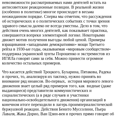
невозможности рассматриваемых нами деятелей встать на
антисоветские реакционные позиции. В реальной жизни
(особенно в политике) многое происходит в весьма
неожиданном порядке. Сперва мы отметим, что рассуждения
об исторических и о политических событиях с точки зрения
здравого смысла далеко не всегда уместны. Дело в том, что
действия очень многих деятелей, как показывает практика,
совершаются вопреки элементарной логике. Некоторыми
движет мотив получения выгоды любой ценой. Примеры
взращивания «западными демократиями» мощи Третьего
рейха в 1930-ые годы, оказываемая «мировым сообществом»
поддержка украинской хунты Порошенко и экстремистов из
ИГИЛа говорят сами за себя. Можно привести огромное
количество остальных примеров.
Что касается действий Троцкого, Бухарина, Пятакова, Радека
и прочих, то, анализируя их тактику, нужно принять во
внимание ряд нюансов. Во-первых, история мирового левого
движения знает целый ряд примеров того, как видные (даже
выдающиеся) представители коммунистических и
социалистических (а в ряде случаев и участники
национально-освободительного движения) организаций в
конечном итоге переходили в лагерь проимпериалистической
буржуазной реакции. Действия Бенито Муссолини, Пьера
Лаваля, Жака Дорио, Ван Цзин-вея и прочих прямо говорят об