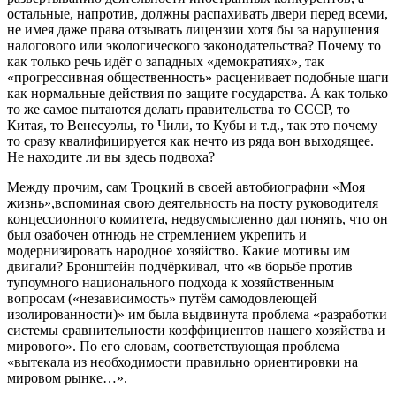
остальные, напротив, должны распахивать двери перед всеми,
не имея даже права отзывать лицензии хотя бы за нарушения
налогового или экологического законодательства? Почему то
как только речь идёт о западных «демократиях», так
«прогрессивная общественность» расценивает подобные шаги
как нормальные действия по защите государства. А как только
то же самое пытаются делать правительства то СССР, то
Китая, то Венесуэлы, то Чили, то Кубы и т.д., так это почему
то сразу квалифицируется как нечто из ряда вон выходящее.
Не находите ли вы здесь подвоха?
Между прочим, сам Троцкий в своей автобиографии «Моя
жизнь»,вспоминая свою деятельность на посту руководителя
концессионного комитета, недвусмысленно дал понять, что он
был озабочен отнюдь не стремлением укрепить и
модернизировать народное хозяйство. Какие мотивы им
двигали? Бронштейн подчёркивал, что «в борьбе против
тупоумного национального подхода к хозяйственным
вопросам («независимость» путём самодовлеющей
изолированности)» им была выдвинута проблема «разработки
системы сравнительности коэффициентов нашего хозяйства и
мирового». По его словам, соответствующая проблема
«вытекала из необходимости правильно ориентировки на
мировом рынке…».