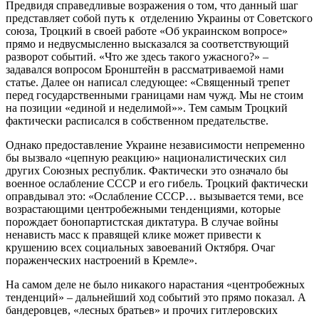
Предвидя справедливые возражения о том, что данный шаг
представляет собой путь к отделению Украины от Советского
союза, Троцкий в своей работе «Об украинском вопросе»
прямо и недвусмысленно высказался за соответствующий
разворот событий. «Что же здесь такого ужасного?» –
задавался вопросом Бронштейн в рассматриваемой нами
статье. Далее он написал следующее: «Священный трепет
перед государственными границами нам чужд. Мы не стоим
на позиции «единой и неделимой»». Тем самым Троцкий
фактически расписался в собственном предательстве.
Однако предоставление Украине независимости непременно
бы вызвало «цепную реакцию» националистических сил
других Союзных республик. Фактически это означало бы
военное ослабление СССР и его гибель. Троцкий фактически
оправдывал это: «Ослабление СССР… вызывается теми, все
возрастающими центробежными тенденциями, которые
порождает бонопартистская диктатура. В случае войны
ненависть масс к правящей клике может привести к
крушению всех социальных завоеваний Октября. Очаг
пораженческих настроений в Кремле».
На самом деле не было никакого нарастания «центробежных
тенденций» – дальнейший ход событий это прямо показал. А
бандеровцев, «лесных братьев» и прочих гитлеровских