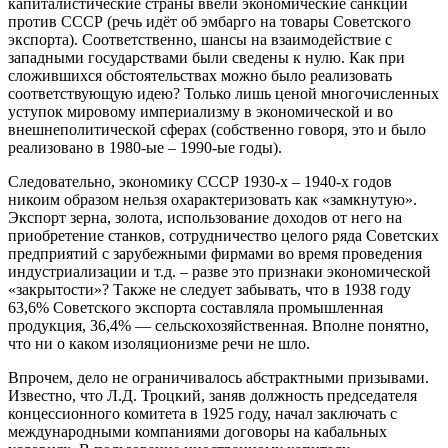
капиталистические страны ввели экономические санкции
против СССР (речь идёт об эмбарго на товары Советского
экспорта). Соответственно, шансы на взаимодействие с
западными государствами были сведены к нулю. Как при
сложившихся обстоятельствах можно было реализовать
соответствующую идею? Только лишь ценой многочисленных
уступок мировому империализму в экономической и во
внешнеполитической сферах (собственно говоря, это и было
реализовано в 1980-ые – 1990-ые годы).
Следовательно, экономику СССР 1930-х – 1940-х годов
никоим образом нельзя охарактеризовать как «замкнутую».
Экспорт зерна, золота, использование доходов от него на
приобретение станков, сотрудничество целого ряда Советских
предприятий с зарубежными фирмами во время проведения
индустриализации и т.д. – разве это признаки экономической
«закрытости»? Также не следует забывать, что в 1938 году
63,6% Советского экспорта составляла промышленная
продукция, 36,4% — сельскохозяйственная. Вполне понятно,
что ни о каком изоляционизме речи не шло.
Впрочем, дело не ограничивалось абстрактными призывами.
Известно, что Л.Д. Троцкий, заняв должность председателя
концессионного комитета в 1925 году, начал заключать с
международными компаниями договоры на кабальных