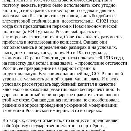
поэтому, дескать, нужно было использовать кого угодно,
вплоть до иностранных инвесторов и создавать для них
максимально благоприятные условия, лишь бы добиться
элементарной стабилизации, несостоятельны
.
С1921 года
,
когда был провозглашен переход к Новой экономической
политике (к НЭПу), когда Россия выбиралась из
катастрофического состояния, Советская власть, разумеется,
прибегала к использованию концессий. Однако они
использовались в определённых размерах и на условиях,
выгодных нашему государству. Но в 1925 году, когда
экономика Страны Советов достигла показателей 1913 года,
на повестку дня встала иная задача – преодоление отсталости
России, её превращение из аграрной страны в
индустриальную. В условиях нависшей над СССР внешней
угрозы актуальность данной задачи удваивалась. И в этих
условиях рассматривать зарубежный капитал в качестве
ключевого локомотива развития было бесперспективно. В
дореволюционный период царское правительство шло по
этой же стезе. Однако данная политика не способствовала
решению вопроса проведения ускоренной модернизации
экономики Российской империи. Это во-первых.
Во-вторых, следует отметить, что концессия представляет
собой форму государственно-частного партнёрства,
предполагает допуск частных предпринимателей к