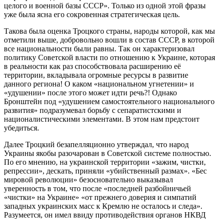
целого и военной базы СССР». Только из одной этой фразы
уже была ясна его сокровенная стратегическая цель.
Такова была оценка Троцкого страны, народы которой, как мы
отметили выше, добровольно вошли в состав СССР, в которой
все национальности были равны. Так он характеризовал
политику Советской власти по отношению к Украине, которая
в реальности как раз способствовала расширению её
территории, вкладывала огромные ресурсы в развитие
данного региона! О каком «национальном угнетении» и
«удушении» после этого может идти речь?! Однако
Бронштейн под «удушением самостоятельного национального
развития» подразумевал борьбу с сепаратистскими и
националистическими элементами. В этом нам предстоит
убедиться.
Далее Троцкий безапелляционно утверждал, что народ
Украины якобы разочарован в Советской системе полностью.
По его мнению, на украинской территории «зажим, чистки,
репрессии», дескать, приняли «убийственный размах». «Бес
мировой революции» безосновательно выказывал
уверенность в том, что после «последней разбойничьей
«чистки» на Украине» «от прежнего доверия и симпатий
западных украинских масс к Кремлю не осталось и следа».
Разумеется, он имел ввиду противодействия органов НКВД