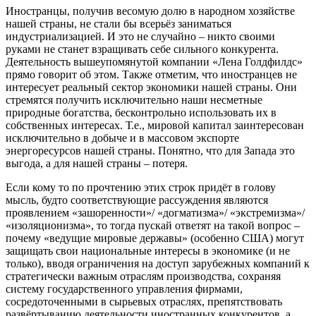
Иностранцы, получив весомую долю в народном хозяйстве
нашей страны, не стали бы всерьёз заниматься
индустриализацией. И это не случайно – никто своими
руками не станет взращивать себе сильного конкурента.
Деятельность вышеупомянутой компании «Лена Голдфилдс»
прямо говорит об этом. Также отметим, что иностранцев не
интересует реальный сектор экономики нашей страны. Они
стремятся получить исключительно наши несметные
природные богатства, бесконтрольно использовать их в
собственных интересах. Т.е., мировой капитал заинтересован
исключительно в добыче и в массовом экспорте
энергоресурсов нашей страны. Понятно, что для Запада это
выгода, а для нашей страны – потеря.
Если кому то по прочтению этих строк придёт в голову
мысль, будто соответствующие рассуждения являются
проявлением «зашоренности»/ «догматизма»/ «экстремизма»/
«изоляционизма», то тогда пускай ответят на такой вопрос –
почему «ведущие мировые державы» (особенно США) могут
защищать свои национальные интересы в экономике (и не
только), вводя ограничения на доступ зарубежных компаний к
стратегически важным отраслям производства, сохраняя
систему государственного управления фирмами,
сосредоточенными в сырьевых отраслях, препятствовать
развёртыванию деятельности иностранных конкурентов, а