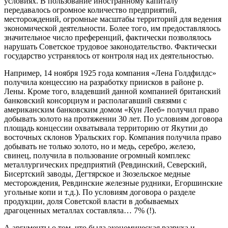
условиях. В пользование иностранному капиталу
передавалось огромное количество предприятий,
месторождений, огромные масштабы территорий для ведения
экономической деятельности. Более того, им предоставлялось
значительное число преференций, фактически позволялось
нарушать Советское трудовое законодательство. Фактически
государство устранялось от контроля над их деятельностью.
Например, 14 ноября 1925 года компания «Лена Голдфилдс»
получила концессию на разработку приисков в районе р.
Лены. Кроме того, владевший данной компанией британский
банковский консорциум и располагавший связями с
американским банковским домом «Кун Лееб» получил право
добывать золото на протяжении 30 лет. По условиям договора
площадь концессии охватывала территорию от Якутии до
восточных склонов Уральских гор. Компания получила право
добывать не только золото, но и медь, серебро, железо,
свинец, получила в пользование огромный комплекс
металлургических предприятий (Ревдинский, Северский,
Бисертский заводы, Дегтярское и Зюзельское медные
месторождения, Ревдинские железные рудники, Егоршинские
угольные копи и т.д.). По условиям договора о разделе
продукции, доля Советской власти в добываемых
драгоценных металлах составляла… 7% (!).
А аргументы о том, что была экономическая разруха и