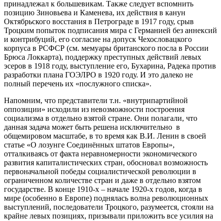
принадлежал к большевикам. Также следует вспомнить
позицию Зиновьева и Каменева, их действия в канун
Октябрьского восстания в Петрограде в 1917 году, срыв
Троцким попыток подписания мира с Германией без аннексий
и контрибуций, его согласие на допуск Чехословацкого
корпуса в РСФСР (см. мемуары британского посла в России
Брюса Локкарта), поддержку преступных действий левых
эсеров в 1918 году, выступление его, Бухарина, Радека против
разработки плана ГОЭЛРО в 1920 году. И это далеко не
полный перечень их «послужного списка».
Напомним, что представители т.н. «внутрипартийной
оппозиции» исходили из невозможности построения
социализма в отдельно взятой стране. Они полагали, что
данная задача может быть решена исключительно в
общемировом масштабе, в то время как В.И. Ленин в своей
статье «О лозунге Соединённых штатов Европы»,
отталкиваясь от факта неравномерности экономического
развития капиталистических стран, обосновал возможность
первоначальной победы социалистической революции в
ограниченном количестве стран и даже в отдельно взятом
государстве. В конце 1910-х – начале 1920-х годов, когда в
мире (особенно в Европе) поднялась волна революционных
выступлений, последователи Троцкого, разумеется, стояли на
крайне левых позициях, призывали приложить все усилия на