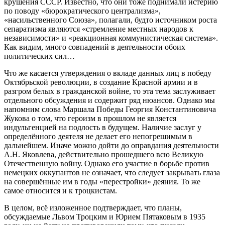
крушения СССР. Известно, что они тоже поднимали истерию
по поводу «бюрократического централизма»,
«насильственного Союза», полагали, будто источником роста
сепаратизма являются «стремление местных народов к
независимости» и «реакционная коммунистическая система».
Как видим, много совпадений в деятельности обоих
политических сил…
Что же касается утверждения о вкладе данных лиц в победу
Октябрьской революции, в создание Красной армии и в
разгром белых в гражданской войне, то эта тема заслуживает
отдельного обсуждения и содержит ряд нюансов. Однако мы
напомним слова Маршала Победы Георгия Константиновича
Жукова о том, что героизм в прошлом не является
индульгенцией на подлость в будущем. Наличие заслуг у
определённого деятеля не делает его непогрешимым в
дальнейшем. Иначе можно дойти до оправдания деятельности
А.Н. Яковлева, действительно прошедшего всю Великую
Отечественную войну. Однако его участие в борьбе против
немецких оккупантов не означает, что следует закрывать глаза
на совершённые им в годы «перестройки» деяния. То же
самое относится и к троцкистам.
В целом, всё изложенное подтверждает, что планы,
обсуждаемые Львом Троцким и Юрием Пятаковым в 1935