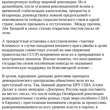
краткосрочную победу мировой революции. Но в
дальнейшем, после угасания революционной волны и
временной стабилизации капитализма, троцкисты и
бухаринцы, руководствуясь ложной предпосылкой о
невозможности победы социалистического строя в одной
стране, начали призывать к отступлению. Между прочим,
Лев Троцкий в своих статьях открытым текстом писал об
этом.
А троцкистская установка о восстановлении «тактики
Клемансо» в случае нападения внешнего врага (якобы в целях
координации совместных усилий во имя свержения
правительства СССР) непременно вела их к превращению в
иностранных шпионов. Вполне понятно, что иностранные
государства своим пособникам никогда не оказывают
политическую поддержку на безвозмездной основе…
В целом, нарушение данными деятелями принципа
демократического централизма объективно вело их на
преступный путь. Так, бывший директор ЦРУ США Аллен
Даллес в своих мемуарах «Доктрина: Россию надо поставить
на место» писал, что после победы Октябрьской революции
разведывательные службы разных стран мира (особенно США
и Европы) с пристальным вниманием следили за процессами,
разворачивавшимися на всех уровнях власти в партии, в