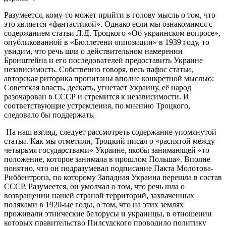
Разумеется, кому-то может прийти в голову мысль о том, что
это является «фантастикой». Однако если мы ознакомимся с
содержанием статьи Л.Д. Троцкого «Об украинском вопросе»,
опубликованной в «Бюллетени оппозиции» в 1939 году, то
увидим, что речь шла о действительном намерении
Бронштейна и его последователей предоставить Украине
независимость. Собственно говоря, весь пафос статьи,
авторская риторика пропитаны вполне конкретной мыслью:
Советская власть, дескать, угнетает Украину, её народ
разочарован в СССР и стремится к независимости. И
соответствующие устремления, по мнению Троцкого,
следовало бы поддержать.
На наш взгляд, следует рассмотреть содержание упомянутой
статьи. Как мы отметили, Троцкий писал о «распятой между
четырьмя государствами» Украине, якобы занимающей «то
положение, которое занимала в прошлом Польша». Вполне
понятно, что он подразумевал подписание Пакта Молотова-
Риббентропа, по которому Западная Украина перешла в состав
СССР. Разумеется, он умолчал о том, что речь шла о
возвращении нашей страной территорий, захваченных
поляками в 1920-ые годы, о том, что на этих землях
проживали этнические белорусы и украинцы, в отношении
которых правительство Пилсудского проводило политику