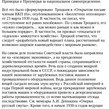
Приморья и Приумурья за национальное самоопределение.
Всё это было сформулировано Троцким в «Открытом письме
членам ВКП (б)», опубликованном в «Бюллетени оппозиции»
от 23 марта 1930 года. В частности, он писал, что
«отступление всё равно неизбежно». По словам Троцкого, его
«нужно совершить… как можно раньше и как можно в
большем порядке». В частности, он призвал «отказаться от
«идеалов» замкнутого хозяйства». Троцкий отметил, что
следует «разработать новый вариант плана, рассчитанный на
возможно широкое взаимодействие с мировым рынком».
На самом деле политика Советской власти была направлена
не на «изоляцию экономики», а на преодоление
хозяйственной отсталости нашей страны, сохранившейся с
дореволюционных времён. Речь шла о создании мощной
индустриальной базы в СССР, о ликвидации зависимости
нашей экономики от зарубежных поставок машин и
промышленного оборудования. Ведь данное положение
вещей сыграло весьма злую шутку с Российской империей в
годы Первой мировой войны, когда прекращение зарубежных
поставок машин и оборудования привело к дезорганизации
работы промышленности, со всеми вытекающими отсюда
последствиями. См. мемуары А.И. Деникина «Очерки
русской смуты». Кроме того, в начале 1930-х годов ведущие