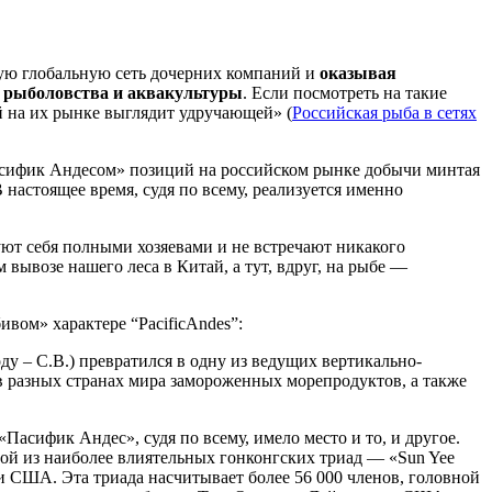
ную глобальную сеть дочерних компаний и
оказывая
е рыболовства и аквакультуры
. Если посмотреть на такие
й на их рынке выглядит удручающей» (
Российская рыба в сетях
«Пасифик Андесом» позиций на российском рынке добычи минтая
настоящее время, судя по всему, реализуется именно
ют себя полными хозяевами и не встречают никакого
ывозе нашего леса в Китай, а тут, вдруг, на рыбе —
вом» характере “PacificAndes”:
ду – С.В.) превратился в одну из ведущих вертикально-
 разных странах мира замороженных морепродуктов, а также
асифик Андес», судя по всему, имело место и то, и другое.
ной из наиболее влиятельных гонконгских триад — «Sun Yee
и США. Эта триада насчитывает более 56 000 членов, головной