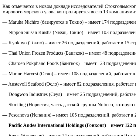
Как отмечается в новом докладе исследователей Стокгольмск
мирового морского улова контролируется всего 13 компаниями
— Maruha Nichiro (базируется в Токио) – имеет 174 подразделе
— Nippon Suisan Kaisha (Nissui, Токио) – имеет 103 подразделен
— Kyokuyo (Токио) – имеет 26 подразделений, работает в 15 ст
— Thai Union Frozen Products (Бангкок) – имеет 48 подразделени
— Charoen Pokphand Foods (Бангкок) – имеет 123 подразделения,
— Marine Harvest (Осло) – имеет 108 подразделений, работает в 
— Austevoll Seafood (Осло) – имеет 82 подразделения, работает 
— Dongwon Industries (Сеул) – имеет 25 подразделений, работает
— Skretting (Норвегия, часть датской группы Nutreco, которую 
— Pescanova (Испания) – имеет 105 подразделений, работает в 2
—
Pacific Andes International Holdings (Гонконг) – имеет 122
— Ewos (Норвегия) – имеет 14 подразделений, работает в 9 стр