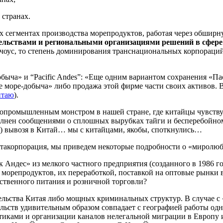
 странах.
х сегментах производства морепродуктов, работая через обшир
тельствами и региональными организациями решений в сфер
нчоус, то степень доминирования транснациональных корпораци
Добыча» и “Pacific Andes”: «Еще одним вариантом сохранения 
 море-добыча» либо продажа этой фирме части своих активов. В 
нтаю
).
бопромышленным монстром в нашей стране, где китайцы чувству
лнен сообщениями о сплошных вырубках тайги и бесперебойном в
я) вывозя в Китай… мы с китайцами, якобы, споткнулись…
 этакорпорация, мы приведем некоторые подробности о «миролюби
 Андес» из мелкого частного предприятия (созданного в 1986 го
орепродуктов, их переработкой, поставкой на оптовые рынки в
ственного питания и розничной торговли?
льства Китая либо мощных криминальных структур. В случае с «П
льств удивительным образом совпадает с географией работы од
отиками и организации каналов нелегальной миграции в Европу 