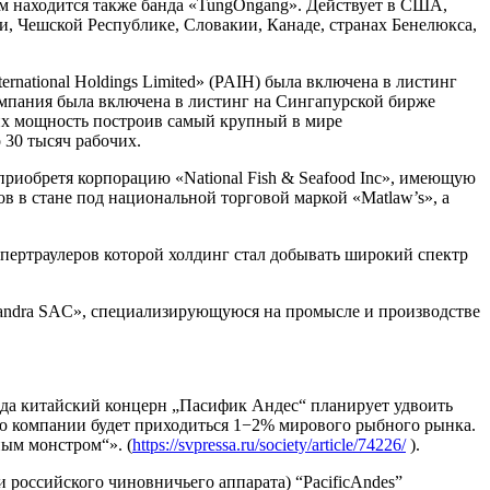
м находится также банда «TungOngang». Действует в США,
, Чешской Республике, Словакии, Канаде, странах Бенелюкса,
ernational Holdings Limited» (PAIH) была включена в листинг
компания была включена в листинг на Сингапурской бирже
в их мощность построив самый крупный в мире
 30 тысяч рабочих.
риобретя корпорацию «National Fish & Seafood Inc», имеющую
 в стане под национальной торговой маркой «Matlaw’s», а
упертраулеров которой холдинг стал добывать широкий спектр
xandra SAC», специализирующуюся на промысле и производстве
ода китайский концерн „Пасифик Андес“ планирует удвоить
лю компании будет приходиться 1−2% мирового рыбного рынка.
ым монстром“». (
https://svpressa.ru/society/article/74226/
).
 российского чиновничьего аппарата) “PacificAndes”