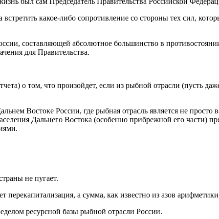
жизнь был сам Председатель Правительства Российской Федерац
 встретить какое-либо сопротивление со стороны тех сил, кот
оссии, составляющей абсолютное большинство в противостоянии
ачения для Правительства.
тчета) о том, что произойдет, если из рыбной отрасли (пусть да
альнем Востоке России, где рыбная отрасль является не просто
ния Дальнего Востока (особенно прибрежной его части) прям
иями.
страны не пугает.
ет перекапитализация, а сумма, как известно из азов арифмет
еределом ресурсной базы рыбной отрасли России.