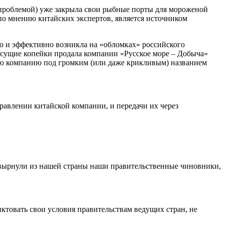
й проблемой) уже закрыла свои рыбные порты для мороженой
по мнению китайских экспертов, является источником
 и эффективно возникла на «обломках» российского
а сущие копейки продала компании «Русское море – Добыча»
ую компанию под громким (или даже крикливым) названием
равлении китайской компании, и передачи их через
ышвырнули из нашей страны наши правительственные чиновники,
товать свои условия правительствам ведущих стран, не