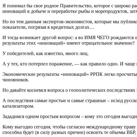
Я понимал бы свое родное Правительство, которое с широко р
инноваций в добыче и переработке рыбы и морепродуктов, з
Но по тем данным экспертов-экономистов, которые мы публиков
показатели, погрязая в кредитных долгах…
И тогда возникает другой вопрос: а во ИМЯ ЧЕГО рождаются 
результаты этих «инноваций» имеют отрицательное значение?
У победителей, как известно, много лиц.
А у тех, кто потерпел поражение, — как правило одно. И ча
Экономические результаты «инноваций» РРПК легко просчитыва
чиновников.
Но давайте коснемся вопроса о геополитических последствиях
А последствия самые простые и самые страшные – исход русск
катализатором.
Зададимся одним простым вопросом – кому это сегодня выгодн
Кому выгодно сегодня, чтобы согласно международному праву
способна будет (в силу разных причин) освоить те объемы ВБР