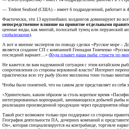
— Trident Seafood (США) – имеет 6 подразделений, работает в 4
Фактически, эти 13 крупнейших холдингов доминируют во все
непосредственное влияние на принятие отдельными прави
ценные виды, как минтай, полосатый тунец или перуанский а
глобализации
).
А вот и мнение экспертов по поводу сделки «Русское море – 
является создание СП с компанией Геннадия Тимченко «Русское
последний вариант…» (
Куда плывет наша рыба: страсти по ми
Не кажется ли вам надуманной ситуация с этим китайским ры
сопротивления со стороны верховной власти? Интернет перепо
практически всю эту рыбу (более миллиона тонн только минта
Чтобы было понятней, что на самом деле представляет из себя
«Удивительно, каким образом за столь короткое время «Пасифик
интегрированных корпораций, занимающихся добычей рыбы и м
реализации произведенной продукции через предприятия обще
Такой рост возможен только при поддержке со стороны правите
География деятельности ПА, дочерних компаний и представите
On», которая специализируется на контрабанде, торговле нарк