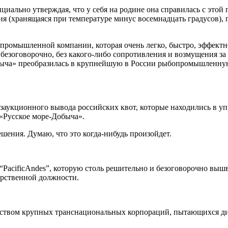
ициально утверждая, что у себя на родине она справилась с это
ия (хранящаяся при температуре минус восемнадцать градусов), 
омышленной компании, которая очень легко, быстро, эффектно
я безоговорочно, без какого-либо сопротивления и возмущения з
Добыча» преобразилась в крупнейшую в России рыбопромышленн
езаукционного вывода российских квот, которые находились в уп
«Русское море-Добыча».
ешения. Думаю, что это когда-нибудь произойдет.
ия “PacificAndes”, которую столь решительно и безоговорочно в
арственной должности.
ством крупных транснациональных корпораций, пытающихся дик