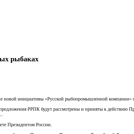
ных рыбаках
ие новой инициативы «Русской рыбопромышленной компании» об
предложения РРПК будут рассмотрены и приняты к действию Пр
е…
вете Президентом России.