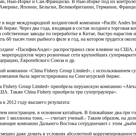
ами, Нью-Йорке и Сан-Франциско. В Нью-Йорке под их контроле
Америке, Японии, Бельгии, Великобритании, Германии, Франции
е в виде международной холдинговой компании «Pacific Andes Int
 бирже. Через два года, входящая в состав холдинга торговая 
ыла собственные заводы по переработке в Китае, быстро нарасти
 60 тысяч тонн рыбного филе в год, на котором трудится около
холдинг «ПасификАндес» распространил свое влияние на США, п
морепродуктов через розничные сети крупнейших супермаркетов
ерацию, Европейского Союза и др.
й компании «China Fishery Group Limited», с использованием с
 компания была зарегистрирована на Сингапурской бирже.
a Fishery Group Limited» приобрела перуанскую компанию «Ale
ША. Также China Fishery приобрела три супертраулера».
а к 2012 году высшего результата:
лем иностранцев, в основном китайцев. В ближайшие два-три г
лее 1 миллиона тонн, — считает ученый.- Таким образом, на до
ающие компании Дальнего Востока сотрудничают с этим „рыбн
 смешно даже думать в условиях абсолютной коррумпированности