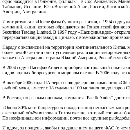
офис находится в Гонконге, филиалы – в Лос-Анджелесе, Май
Тайланде, Испании, Юго-Восточной Азии, России, Латинской 
Австрии, Австралии».
И вот результат: «После фазы бурного развития, в 1994 году уж
компаний, акции которых обращаются на Гонконгской фондовой
Securities Trading Limited. В 1997 году «ПасификАндес» откр
перерабатывающий завод в Циндао, с возможностью производить
Наряду с экспансией на территории континентального Китая, 
более чем 40-летний опыт успешной реализации замороженных 
также на Австралию, страны Южной Америки, Российскую Фед
В 2004 году «ПасификАндес» приобрел контрольный пакет акци
видов водных биоресурсов в мировом океане. В 2006 году эта
В октябре 2006 года ПА через свою дочернюю компанию «Chin
рыбной муки, вместе с 18 судами за 100 миллионов долларов С
В России, по разным оценкам, компания “PacificAndes” достигл
«Около 80% квот биоресурсов находятся под негласным контро
ежегодный объём вылова в Тихом океане, который составит бо
По неофициальной информации, почти все крупные рыбодобыв
И вдруг, за полцены, якобы под давлением нашего ФАС (о чем