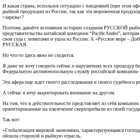
И какая страна, используя ситуацию с пандемией (при этом оф
рыбной продукции из России, так как эта мороженная продукц
«заразы»?
Поэтому давайте вспомним историю создания РУССКОЙ рыбопр
представительства китайской компании “PacificAndes”, котора
свои суда с лимитами и ушла из России. А «Русское море – 
РУССКАЯ.
Но что-то здесь явно не сходится.
Я даже не хочу говорить сейчас о нарушениях всех процедур б
Федеральную антимонопольную службу российской компании 
Эта афера еще ждет своего расследования и своего судебного р
А сейчас я хочу акцентировать внимание на другом.
На том, что в действительности представляет из себя компан
ориентированные на извлечение сверхприбыли из своей госуд
Так вот:
«Глобализация мировой экономики, характеризующаяся господ
обошла стороной и рыбную отрасль.