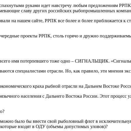
аспахнутыми руками идет навстречу любым предложениям РРПК, 
атмевающие славу других российских рыбопромышленных компан
али на нашем сайте, РРПК все более и более приближается к ст
очередные проекты РРПК, столь горячо и дружно поддерживаемы
ще всего имя потерпевшего тоже одно – СИГНАЛЬЩИК. «Сигнальщ
ются специалистами отрасли. Но, как правило, эти мнения эксп
 экономического краха рыбной отрасли на Дальнем Востоке Росс
оязычного населения с Дальнего Востока России. Этот процесс 
о?
 можно было бы ввести свой рыболовный флот в исключительную
, которые входят в ОДУ (объемы допустимых уловов)?