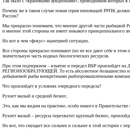
Так было с «крабовыми аукционами», проводником которых в 
Почему же в таком случае новая серия инноваций РРПК должна
России?
Мы прекрасно понимаем, что мнение другой части рыбацкой Р
и мнение этой стороны не имеет никакого принципиального зн
Но вот в чем «фокус» нынешней ситуации.
Все стороны прекрасно понимают (но не все дают себе в этом о
значительную часть водных биологических ресурсов.
При этом подчеркнем – изъятие и передел ВБР произойдет на Д
РЕГИОНООБРАЗУЮЩЕЙ. То есть абсолютное большинство населе
добываемой рыбы конкретными рыбопромышленными компан
Что произойдет в условиях очередного передела?
Рухнет малый и средний бизнес.
Это, как мы видим на практике, особо никого в Правительстве 
Рухнет малый – ресурсы перехватит крупный бизнес, произойд
Но вот, что смущает все сильнее и сильнее в этой истории с п