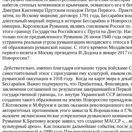
набегов степных кочевников и крымчаков, османского ига и б
Дмитрия Кантемира Прутским походом Петра Первого. Практич
затем, по Ясскому мирному договору 1791 года, Бессарабия во
длительный мирный период в истории Бессарабии и Новороссии
империи, Королевская Румыния, являясь союзником России по
этого границу Государства Российского с Прута на Днестр. Н
только после предъявленного Румынии 26 июня 1940 года окре
устранена реальная угроза румынизации молдавского этноса в
об образовании румынской нации. С этого времени Молдавское
первого визита в Москву президента И.Додона в январе 2017 г
Новороссии?
Действительно, именно благодаря изгнанию турок войсками С
самостоятельный этнос с присущими ему культурой, языком св
румынской оккупации в 1918 году. Когда на карте мира в дека
Бессарабия. Важно подчеркнуть, что Прибалтика, Финляндия, 
заключения соглашений по результатам завершившейся Первой
государственной границы, т.е. внутри Украинской ССР автон
создании такого образования на землях Новороссии принадле
Г.Котовским и М.Фрунзе в целях оказания революционного во
авторитетных противников этого замысла К.Ворошилова и Г.Чи
вызовет экспансионистские устремления румынского шовинизм
Румынии К.Братияну вскоре заявил, что создание МАССР
«…мо
культурный ареал».
Как показали дальнейшие события, после д
провозглашенной в 1990 году Приднестровской союзной респуб