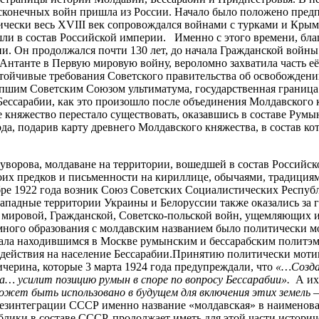
есконечных войн пришла из России. Начало было положено предп
ески весь XVIII век сопровождался войнами с турками и Крымск
шли в состав Российской империи. Именно с этого времени, бла
. Он продолжался почти 130 лет, до начала Гражданской войны
 Антанте в Первую мировую войну, вероломно захватила часть 
астойчивые требования Советского правительства об освобожден
пшим Советским Союзом ультиматума, государственная граница 
 Бессарабии, как это произошло после объединения Молдавского
 княжество перестало существовать, оказавшись в составе Румы
ода, подарив карту древнего Молдавского княжества, в состав к
уворова, молдаване на территории, вошедшей в состав Российс
оих предков и письменности на кириллице, обычаями, традициям
бре 1922 года возник Союз Советских Социалистических Республ
западные территории Украины и Белоруссии также оказались за 
 мировой, Гражданской, Советско-польской войн, ущемляющих и
омного образования с молдавским названием было политически 
жала находившимся в Москве румынским и бессарабским политэ
здействия на население Бессарабии.Принятию политически мот
черина, которые 3 марта 1924 года предупреждали, что
«…Созда
а… усилит позицию румын в споре по вопросу Бессарабии».
А их
жет быть использовано в будущем для включения этих земель –
езинтеграции СССР именно название «молдавская» в наименован
лики в составе СССР, продолжает иметь для этой части историч