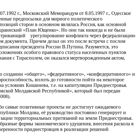
7.1992 г., Московский Меморандум от 8.05.1997 г., Одесское
еделенные предпосылки для мирного политического
озиций сторон в основном являлась Россия, как основной
украинский «План Ющенко». Но они так никогда и не были
сматривающий урегулирование конфликта через федерализацию
 документа. Причем делал он это после встречи с послом
дписания президента России В.Путина. Разумеется, это
ложениях особого правового статуса населенных пунктов
ования с Тирасполем, он оказался мертворожденным актом,
 о создании «общего», «федеративного», «конфедеративного» и
роспособность, вплоть до готовности пойти на некоторое
а условиях Кишинева, т.е. на капитуляции Приднестровья.
овской Молдавской Республикой», который был передан
008).
ибо самые позитивные проекты не достигнут ожидаемого
спублики Молдова, её руководство постоянно генерирует и
изации территориальных притязаний на земли Приднестровья.
бразные формы экономического удушения, внесения раскола в
уверенности приднестровцев в реализации решений