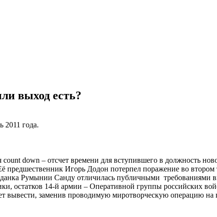
или выход есть?
 2011 года.
ся count down – отсчет времени для вступившего в должность но
 Её предшественник Игорь Додон потерпел поражение во втором
ажданка Румынии Санду отличилась публичными требованиями в
, остатков 14-й армии – Оперативной группы российских войск
ует вывести, заменив проводимую миротворческую операцию на