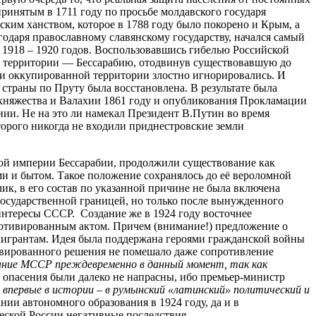
ринятым в 1711 году по просьбе молдавского государя
им ханством, которое в 1788 году было покорено и Крым, а
годаря православному славянскому государству, начался самый
 1918 – 1920 годов. Воспользовавшись гибелью Российской
её территории — Бессарабию, отодвинув существовавшую до
ии оккупированной территории злостно игнорировались. И
страны по Пруту была восстановлена. В результате была
 княжества и Валахии 1861 году и опубликования Прокламации
нии. Не на это ли намекал Президент В.Путин во время
оторого никогда не входили приднестровские земли
кой империи Бессарабии, продолжили существование как
и и бытом. Такое положение сохранялось до её вероломной
ик, в его состав по указанной причине не была включена
государственной границей, но только после вынужденного
нтересы СССР. Создание же в 1924 году восточнее
мотивированным актом. Причем (внимание!) предложение о
мигрантам. Идея была поддержана героями гражданской войны
ивированного решения не помешало даже сопротивление
ние МССР преждевременно в данный момент, так как
 опасения были далеко не напрасны, ибо премьер-министр
 впервые в истории – в румынский «латинский» политический и
ии автономного образования в 1924 году, да и в
еской России негативные последствия.