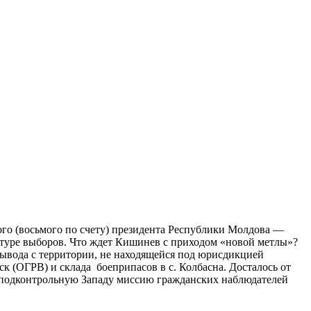
вого (восьмого по счету) президента Республики Молдова —
 туре выборов. Что ждет Кишинев с приходом «новой метлы»?
ывода с территории, не находящейся под юрисдикцией
 (ОГРВ) и склада боеприпасов в с. Колбасна. Досталось от
 подконтрольную Западу миссию гражданских наблюдателей