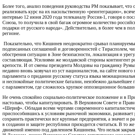
Более того, анализ поведения руководства РМ показывает, что 
реализовать курс на их насильственную «реинтеграцию», всяче
интервью 12 июня 2020 года телеканалу Россия-1, говоря о пос
Союза, то получила в свой багаж огромное количество россий
подарки от русского народа». Действительно, в более чем в по
регионе.
Показательно, что Кишинев неоднократно срывал планируемые 
подписанных соглашений и договоренностей с Тирасполем, чи
обострения ситуации в Зоне безопасности, локализация и уре
составляющая. Усилиями же молдавской стороны контингент р
крепости. И от смены президента Молдовы на гражданку Румы
недавно вновь зазвучал из уст националистов, на сайте новог
парламента о придании русскому статуса языка межнациональ
и неспокойные политические баталии, неизбежно дальнейшее
с парламентом, где сложилось хрупкое оппозиционное больши
Не очень спокойно социально-политическое положение и в При
настолько, чтобы капитулировать. В Верховном Совете и Пра
«Шериф». Обладая всеми чертами современного капиталистичес
приспособившись к условиям рыночной экономики, развивает 
сохранить практически все крупные предприятия, а значит и ра
в создании и защите республики приходится считаться. В то ж
движений именно под давлением Кишинева. Что нельзя закрыв