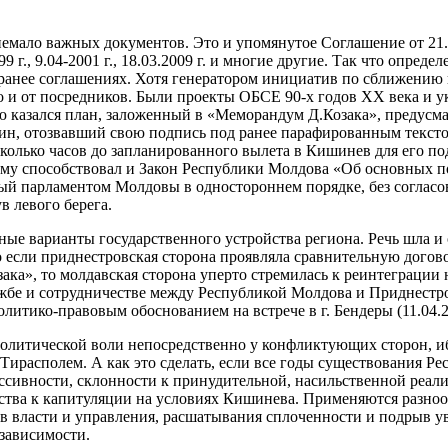
немало важных документов. Это и упомянутое Соглашение от 21.0
99 г., 9.04-2001 г., 18.03.2009 г. и многие другие. Так что опр
анее соглашениях. Хотя генератором инициатив по сближению п
о и от посредников. Были проекты ОБСЕ 90-х годов ХХ века и 
ию казался план, заложенный в «Меморандум Д.Козака», преду
н, отозвавший свою подпись под ранее парафированным текстом
сколько часов до запланированного вылета в Кишинев для его по
у способствовал и Закон Республики Молдова «Об основных по
ятый парламентом Молдовы в одностороннем порядке, без соглас
в левого берега.
ные варианты государственного устройства региона. Речь шла и
 если приднестровская сторона проявляла сравнительную догово
», то молдавская сторона уперто стремилась к реинтеграции н
ужбе и сотрудничестве между Республикой Молдова и Приднестр
итико-правовым обоснованием на встрече в г. Бендеры (11.04.2
 политической воли непосредственно у конфликтующих сторон, 
Тирасполем. А как это сделать, если все годы существования Ре
ссивности, склонности к принудительной, насильственной реал
тва к капитуляции на условиях Кишинева. Применяются разноо
ов власти и управления, расшатывания сплоченности и подрыв 
езависимости.