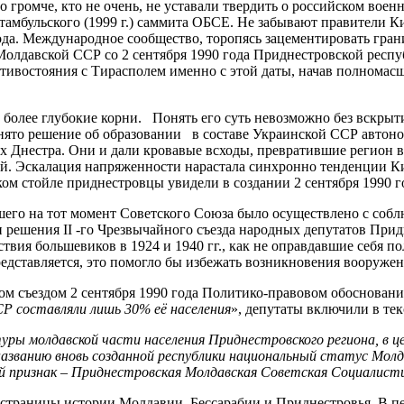
 громче, кто не очень, не уставали твердить о российском воен
тамбульского (1999 г.) саммита ОБСЕ. Не забывают правители 
года. Международное сообщество, торопясь зацементировать гра
олдавской ССР со 2 сентября 1990 года Приднестровской респ
тивостояния с Тирасполем именно с этой даты, начав полномас
более глубокие корни. Понять его суть невозможно без вскрыти
ринято решение об образовании в составе Украинской ССР автон
х Днестра. Они и дали кровавые всходы, превратившие регион в
й. Эскалация напряженности нарастала синхронно тенденции К
ком стойле приднестровцы увидели в создании 2 сентября 199
шего на тот момент Советского Союза было осуществлено с со
 решения II -го Чрезвычайного съезда народных депутатов При
твия большевиков в 1924 и 1940 гг., как не оправдавшие себя
дставляется, это помогло бы избежать возникновения вооружен
 съездом 2 сентября 1990 года Политико-правовом обосновании 
Р составляли лишь 30% её населения
», депутаты включили в те
молдавской части населения Приднестровского региона, в цел
азванию вновь созданной республики национальный статус Молд
ский признак – Приднестровская Молдавская Советская Социалис
траницы истории Молдавии, Бессарабии и Приднестровья. В пер