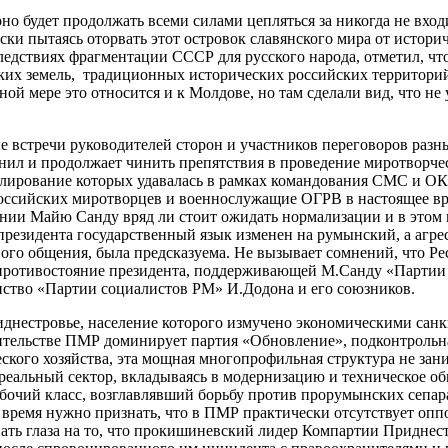
оно будет продолжать всеми силами цепляться за никогда не вхо
ски пытаясь оторвать этот островок славянского мира от истори
ледствиях фрагментации СССР для русского народа, отметил, что
ских земель, традиционных исторических российских территори
лной мере это относится и к Молдове, но там сделали вид, что н
встречи руководителей сторон и участников переговоров разны
нил и продолжает чинить препятствия в проведение миротворч
гулирование которых удавалась в рамках командования СМС и ОК
оссийских миротворцев и военнослужащие ОГРВ в настоящее вр
нии Майю Санду вряд ли стоит ожидать нормализации и в этом 
о президента государственный язык изменен на румынский, а агр
ного общения, была предсказуема. Не вызывает сомнений, что 
 противостояние президента, поддерживающей М.Санду «Партии
нство «Партии социалистов РМ» И.Додона и его союзников.
днестровье, население которого измучено экономическими санк
вительстве ПМР доминирует партия «Обновление», подконтроль
кого хозяйства, эта мощная многопрофильная структура не зан
реальный сектор, вкладываясь в модернизацию и техническое 
бочий класс, возглавлявший борьбу против прорумынских сепарат
е время нужно признать, что в ПМР практически отсутствует оп
ать глаза на то, что прокишиневский лидер Компартии Придне