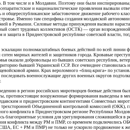
о. В том числе и в Молдавии. Поэтому они были инспирированы,
сепаратистские и националистические проявления вызвали отве
ть и общереспубликанское забастовочное движение рабочего кл
тровье. Именно там специфика создания молдавской автономии в
рабией в Румынии. Силовые методы принуждения вызвали нараст
нный совет трудовых коллективов (ОСТК) — орган возрожденной
и защита в Приднестровской республике советской власти, тог
эскалации полномасштабных боевых действий по всей линии фр
ли сотен мирных жителей и защитников города. Кровавые прест
вья оказали добровольцы из бывших советских республик, вете
рриторию бывшей Украинской ССР. Все очевиднее становилась и
щевойсковой армии. Крах вероломного «блиц-крига» по установ
 последовать военнослужащие других военных округов подтолкн
у.
нию в регион российских миротворцев боевые действия были 
ты, противостоящие вооруженные формирования выведены в мес
олдавским и приднестровским контингентами Совместных мирот
трехсторонней Объединенной контрольной комиссией (ОКК), гл
ого конфликта в Приднестровском регионе Республики Молдова
ись благоприятные условия для урегулирования сложившейся в 
вания конфликта между РМ и ПМР, со временем подключились ОБ
США, ЕС + РМ и ПМР) не только не ускорило продвижение к жел