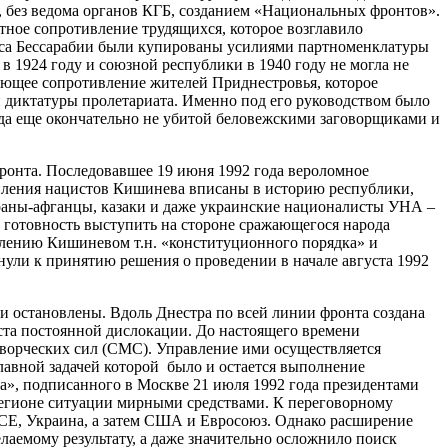
 без ведома органов КГБ, созданием «Национальных фронтов».
тное сопротивление трудящихся, которое возглавило
асса Бессарабии были купированы усилиями партноменклатуры
 1924 году и союзной республики в 1940 году не могла не
ающее сопротивление жителей Приднестровья, которое
 диктатуры пролетариата. Именно под его руководством было
да еще окончательно не убитой беловежскими заговорщиками и
онта. Последовавшее 19 июня 1992 года вероломное
упления нацистов Кишинева вписаны в историю республики,
раны-афганцы, казаки и даже украинские националисты УНА –
 готовность выступить на стороне сражающегося народа
лению Кишиневом т.н. «конституционного порядка» и
ули к принятию решения о проведении в начале августа 1992
остановлены. Вдоль Днестра по всей линии фронта создана
та постоянной дислокации. До настоящего времени
ворческих сил (СМС). Управление ими осуществляется
авной задачей которой было и остается выполнение
», подписанного в Москве 21 июля 1992 года президентами
регионе ситуации мирными средствами. К переговорному
СЕ, Украина, а затем США и Евросоюз. Однако расширение
аемому результату, а даже значительно осложнило поиск