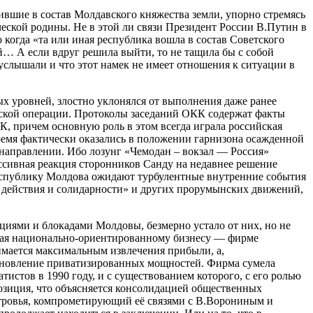
дившие в состав Молдавского княжества земли, упорно стремясь
ческой родины. Не в этой ли связи Президент России В.Путин в
 когда «та или иная республика вошла в состав Советского
й… А если вдруг решила выйти, то не тащила бы с собой
е услышали и что этот намек не имеет отношения к ситуации в
х уровней, злостно уклонялся от выполнения даже ранее
еской операции. Протоколы заседаний ОКК содержат факты
К, причем основную роль в этом всегда играла российская
емя фактически оказались в положении гарнизона осажденной
направлении. Ибо лозунг «Чемодан – вокзал — Россия»
ессивная реакция сторонников Санду на недавнее решение
Республику Молдова ожидают турбулентные внутренние события
 действия и солидарности» и других прорумынских движений,
циями и блокадами Молдовы, безмерно устало от них, но не
ная национально-ориентированному бизнесу — фирме
имается максимальным извлечения прибыли, а,
обновление приватизированных мощностей. Фирма сумела
истов в 1990 году, и с существованием которого, с его ролью
позиция, что объясняется консолидацией общественных
стровья, компрометирующий её связями с В.Ворониным и