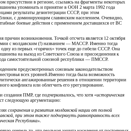
ном присутствии в регионе, ссылаясь на фрагменты некоторых
Кишинева упоминать и принятие в ООН 2 марта 1992 года
ницами результаты дезинтеграции СССР, при этом
ублики, с доминирующим славянским населением. Очевидно,
штабные боевые действия с применением доставшихся от ВС
я причин возникновения. Точкой отсчета является 12 октября
омии с молдавским (!) названием — МАССР. Именно тогда
 одну из первых «горячих» точек еще до гибели СССР. Она
ишинева на выход из Советского Союза и присоединения к
0 года самостоятельной союзной республики — ПМССР.
блюдением предусмотренных союзным законодательством
днестровья всех уровней.Именно тогда была возможность
 политически ангажированные решения в отношении территории
ного конфликта или облегчить его урегулирование.
создания ПМР, где подчеркивалось, что хотя «
историческая
кст следующую аргументацию:
ях сохранения и развития молдавской нации от полной
авской, при этом также подчеркнуть равноправность всех
тическая Республика».
вую очередь то, что реальная защита населения от постоянных