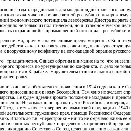
гло не создать предпосылок для молдо-приднестровского воору
ынских захватчиков в состав союзной республики по-прежнему 
ваний экономического потенциала левобережья Днестра вырвать
исходило не только из политической, но и из экономической цел
ировать сохранившийся промышленный потенциал республики и
и решениями, причем с нарушениями предусмотренных Констит
о действия» как под советскую, так и под ныне существующую 
ла к вооруженному конфликту на юго-западной окраине русского
о тридцатилетия. Однако обратим внимание на то, что внезапн
ного процесса по урегулированию конфликта. И дело не только 
ровопролития в Карабахе. Нарушителем относительного спокойст
Приднестровья.
вного анализа обстоятельств появления в 1924 году на карте С
его присоединения к нему Бессарабии. Там явно не желают спр
ударства. Не будем идеализировать положение молдаван и предста
унственно! Невозможно не признать, что Российская империя, 
917 год, затем – после завершения румынской оккупации в 1940
льной деятельности тружеников края, помощи Российской Федера
ию. Вплоть до т.н. «перестройки» ничто не омрачало жизнь её 
нию в союзных республиках определенных привилегий представ
овя ликвидацию Советского Союза, целенаправленно разжигали с