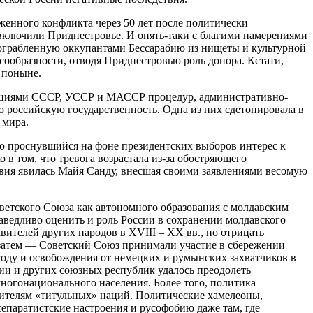
женного конфликта через 50 лет после политически
включили Приднестровье. И опять-таки с благими намерениями
 ограбленную оккупантами Бессарабию из нищеты и культурной
есообразности, отводя Приднестровью роль донора. Кстати,
 поныне.
уциями СССР, УССР и МАССР процедур, административно-
российскую государственность. Одна из них сдетонировала в
 мира.
о проснувшийся на фоне президентских выборов интерес к
в том, что тревога возрастала из-за обостряющего
вия явилась Майя Санду, внесшая своими заявлениями весомую
оветского Союза как автономного образования с молдавским
аведливо оценить и роль России в сохранении молдавского
вителей других народов в XVIII – XX вв., но отрицать
а затем — Советский Союз принимали участие в сбережении
 году и освобождения от немецких и румынских захватчиков в
ции и других союзных республик удалось преодолеть
многонационального населения. Более того, политика
ителям «титульных» наций. Политические хамелеоны,
епаратистские настроения и русофобию даже там, где