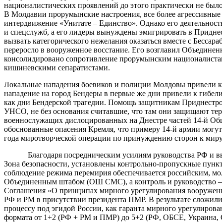
националистических проявлений до этого практически не был
В Молдавии прорумынские настроения, все более агрессивные 
интердвижение «Унитате – Единство». Однако его деятельнос
и спецслужб, а его лидеры вынуждены эмигрировать в Приднес
вызвать категорического нежелания оказаться вместе с Бесса
переросло в вооруженное восстание. Его возглавил Объедине
консолидировано сопротивление прорумынским националистам 
кишиневскими сепаратистами.
Локальные нападения боевиков и полиции Молдовы привели к 
нападение на город Бендеры в первые же дни привели к гибе
как дни Бендерской трагедии. Помощь защитникам Приднестро
УНСО, не без основания считавшие, что там они защищают те
военнослужащих дислоцированных на Днестре частей 14-й Об
обоснованные опасения Кремля, что примеру 14-й армии могут
года миротворческой операции по принуждению сторон к мир
Благодаря посредническим усилиям руководства РФ и введе
Зона безопасности, установлены контрольно-пропускные пунк
соблюдение режима перемирия обеспечивается российским, м
Объединенным штабом (ОШ СМС), а контроль и руководство – 
Соглашения «О принципах мирного урегулирования вооруженн
РФ и РМ в присутствии президента ПМР. В результате сложил
процессу под эгидой России, как гаранта мирного урегулиро
формата от 1+2 (РФ + РМ и ПМР) до 5+2 (РФ, ОБСЕ, Украина, 