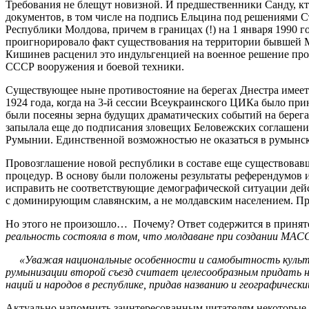
Требования не блещут новизной. И предшественники Санду, кто
документов, в том числе на подпись Ельцина под решениями С
Республики Молдова, причем в границах (!) на 1 января 1990 
проигнорировало факт существования на территории бывшей М
Кишинев расценил это индульгенцией на военное решение про
СССР вооружения и боевой техники.
Существующее ныне противостояние на берегах Днестра имеет 
1924 года, когда на 3-й сессии Всеукраинского ЦИКа было п
были посеяны зерна будущих драматических событий на берега
запылала еще до подписания зловещих Беловежских соглашени
Румынии. Единственной возможностью не оказаться в румынс
Провозглашение новой республики в составе еще существовав
процедур. В основу были положены результаты референдумов и
исправить не соответствующие демографической ситуации дейс
с доминирующим славянским, а не молдавским населением. Пре
Но этого не произошло… Почему? Ответ содержится в принятом
реальность состояла в том, что молдаване при создании МАСС
«Уважая национальные особенности и самобытность культуры 
румынизации второй съезд считает целесообразным придать н
наций и народов в республике, придав названию и географиче
Актуально напомнить заинтересованным читателям некоторые с