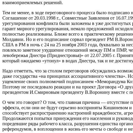
взаимоприемлемых решений.
Тем не менее, в ходе переговорного процесса было подписано 
Соглашение от 20.03.1998 г., Совместные Заявления от 16.07.19
урегулирования конфликта были заложены в уже достигнутых р
гарант мирного урегулирования, немало предложений исходил
полностью реализованы. Ближе всего к практическому решен
Молдавии. Но и его подписание сорвал президент РМ В.Ворони
США в РМ в ночь с 24 на 25 ноября 2003 года, буквально за не
повлекло заметное ухудшение отношений между ПМ и ПМР, чем
левобережья Днестра (Приднестровья)» от 22.07.2005 г. Прин
который ожидаемо «утонул» в водах Днестра, так и не достигну
Надо отметить, что за столом переговоров обсуждались возмож
даже государства «на принципах ассоциативного членства». Но
ущемление своих полномочий подписанием «Меморандума Козака
Поэтому не последовало реакции и на проект Договора «О др
президентом И.Смирновым президенту В.Воронину вместе с пол
О чем это говорит? О том, что главная причина — отсутствие
эффекта, если они не будут серьезно восприняты Кишиневом и 
способствует распространению настроений враждебности, агре
Продолжаются попытки принуждения его населения и руководс
поредевшие ряды рабочего класса, разрушения единства орган
референдумов, в воплощении в жизнь его мечты о свободе и н