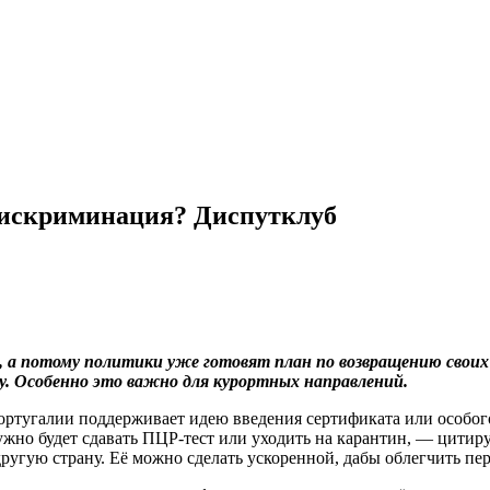
дискриминация? Диспутклуб
, а потому политики уже готовят план по возвращению свои
у. Особенно это важно для курортных направлений.
ортугалии поддерживает идею введения сертификата или особог
 нужно будет сдавать ПЦР-тест или уходить на карантин, — цити
другую страну. Её можно сделать ускоренной, дабы облегчить пе