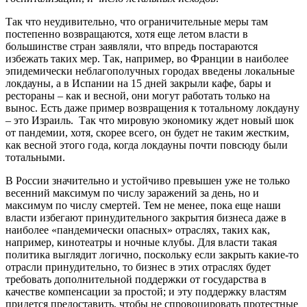
Так что неудивительно, что ограничительные меры там
постепенно возвращаются, хотя еще летом власти в
большинстве стран заявляли, что впредь постараются
избежать таких мер. Так, например, во Франции в наиболее
эпидемически неблагополучных городах введены локальные
локдауны, а в Испании на 15 дней закрыли кафе, бары и
рестораны – как и весной, они могут работать только на
вынос. Есть даже пример возвращения к тотальному локдауну
– это Израиль. Так что мировую экономику ждет новый шок
от пандемии, хотя, скорее всего, он будет не таким жестким,
как весной этого года, когда локдауны почти повсюду были
тотальными.
В России значительно и устойчиво превышен уже не только
весенний максимум по числу заражений за день, но и
максимум по числу смертей. Тем не менее, пока еще наши
власти избегают принудительного закрытия бизнеса даже в
наиболее «пандемически опасных» отраслях, таких как,
например, кинотеатры и ночные клубы. Для власти такая
политика выглядит логично, поскольку если закрыть какие-то
отрасли принудительно, то бизнес в этих отраслях будет
требовать дополнительной поддержки от государства в
качестве компенсации за простой; и эту поддержку властям
придется предоставить, чтобы не спровоцировать протестные