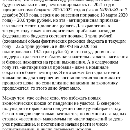
будут несколько выше, чем планировалось на 2021 год в
«докризисном» бюджете 2020-2022 годов (закон №380-ФЗ от 2
декабря 2019 года, версия до внесения поправок 18 марта 2020
года) – 20.6 трлн рублей, но эта «антикризисная прибавка»
составляет менее триллиона рублей. Для сравнения: в
текущем году такая «антикризисная прибавка» расходов
федерального бюджета составит порядка 3 трлн рублей
(ожидаемый объем фактических расходов бюджета в текущем
году – 22.6 трлн рублей, а в 380-ФЗ на 2020 год
планировалось 19.5 трлн рублей), и эта государственная
поддержка далеко не избыточна: значительная часть населения
и бизнеса находятся на грани выживания. А в следующем
году эта «антикризисная прибавка» даже в номинале
сократится более чем втрое. Этого может быть достаточно
только лишь для завершения восстановления экономики от
прошлого шока, но если влияние пандемии на экономику
продолжится, то этого явно будет мало.
Между тем, уже сейчас ясно, что избежать новых
экономических шоков от пандемии не удастся. В северном
полушарии вторая волна пандемии повсюду набирает силу.
Сезон холодов еще только начинается, но во многих западных
странах «весенние» максимумы по числу заражений за день
уже превышены, и постепенно начали расти и число
госпитализаций, и число летальных исходов.