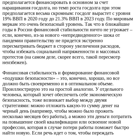
предполагается финансировать в основном за счет
наращивания госдолга, но темп роста госдолга при этом
предполагается весьма скромным: госдолг вырастет с уровня
19% ВВП в 2020 году до 21.3% ВВП в 2023 году. По мировым
меркам это очень безопасный уровень. Так что в ближайшие
годы в России финансовой стабильности ничто не угрожает –
если, конечно, из-за нового «непредвиденного» шока от
пандемии правительству не придется экстренно
пересматривать бюджет в сторону увеличения расходов,
чтобы избежать социальной напряженности и массовых
протестов (на самом деле, скорее всего, такой пересмотр
неизбежен).
Финансовая стабильность и формирование финансовой
«подушки безопасности» – это, конечно, хорошо, но все
должно быть своевременно и в оптимальном объеме.
Проиллюстрирую это на простой аналогии. У отдельного
человека, который хочет обеспечить себе экономическую
безопасность, тоже возникает выбор между двумя
стратегиями: можно отложить какую-то сумму денег на
черный день (например, чтобы можно было прожить
несколько месяцев без работы), а можно эти деньги потратить
на повышение своей квалификации или освоение новой
профессии, которая в случае потери работы поможет быстро
найти новую. Если речь идет о том, чтобы переждать