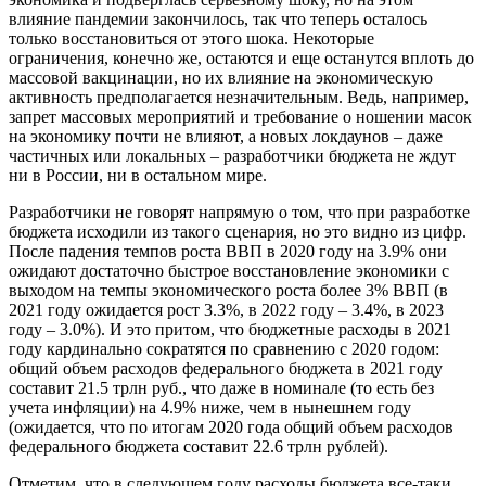
влияние пандемии закончилось, так что теперь осталось
только восстановиться от этого шока. Некоторые
ограничения, конечно же, остаются и еще останутся вплоть до
массовой вакцинации, но их влияние на экономическую
активность предполагается незначительным. Ведь, например,
запрет массовых мероприятий и требование о ношении масок
на экономику почти не влияют, а новых локдаунов – даже
частичных или локальных – разработчики бюджета не ждут
ни в России, ни в остальном мире.
Разработчики не говорят напрямую о том, что при разработке
бюджета исходили из такого сценария, но это видно из цифр.
После падения темпов роста ВВП в 2020 году на 3.9% они
ожидают достаточно быстрое восстановление экономики с
выходом на темпы экономического роста более 3% ВВП (в
2021 году ожидается рост 3.3%, в 2022 году – 3.4%, в 2023
году – 3.0%). И это притом, что бюджетные расходы в 2021
году кардинально сократятся по сравнению с 2020 годом:
общий объем расходов федерального бюджета в 2021 году
составит 21.5 трлн руб., что даже в номинале (то есть без
учета инфляции) на 4.9% ниже, чем в нынешнем году
(ожидается, что по итогам 2020 года общий объем расходов
федерального бюджета составит 22.6 трлн рублей).
Отметим, что в следующем году расходы бюджета все-таки