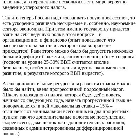
пластика, а в перспективе нескольких лет в мире вероятно
введение углеродного налога.
Так что теперь России надо «осваивать новую профессию», то
есть ускоренно развивать несырьевые и, особенно, наукоемкие
сектора экономики. При этом именно государству придется
взять на себя ведущую роль в этом вопросе – и
организационно, и финансово (опыт показывает, что
рассчитывать на частный сектор в этом вопросе не
приходится). Ради этого можно было бы допустить несколько
больший дефицит бюджета и, соответственно, объем госдолга
(госдолг на уровне 25-30% ВВП считается вполне
безопасным, особенно если деньги идут на экономическое
развитие, в результате которого ВВП вырастет).
А еще дополнительные ресурсы для развития страны можно
было бы найти, введя прогрессивный подоходный налог.
(Шкалу подоходного налога, которая будет действовать,
начиная со следующего года, назвать прогрессивной язык не
поворачивается: в ней максимальная ставка – 15% –
отличается от минимальной всего лишь на два процентных
пункта; так что дополнительные налоговые поступления,
скорее всего, даже не покроют дополнительных расходов,
связанных с администрированием дифференцированной
шкалы.)