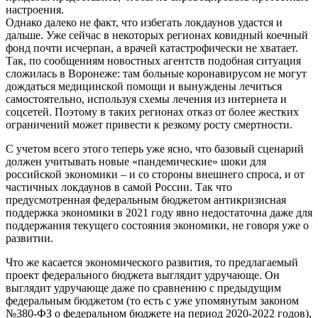
настроения.
Однако далеко не факт, что избегать локдаунов удастся и
дальше. Уже сейчас в некоторых регионах ковидный коечный
фонд почти исчерпан, а врачей катастрофически не хватает.
Так, по сообщениям новостных агентств подобная ситуация
сложилась в Воронеже: там больные коронавирусом не могут
дождаться медицинской помощи и вынуждены лечиться
самостоятельно, используя схемы лечения из интернета и
соцсетей. Поэтому в таких регионах отказ от более жестких
ограничений может привести к резкому росту смертности.
С учетом всего этого теперь уже ясно, что базовый сценарий
должен учитывать новые «пандемические» шоки для
российской экономики – и со стороны внешнего спроса, и от
частичных локдаунов в самой России. Так что
предусмотренная федеральным бюджетом антикризисная
поддержка экономики в 2021 году явно недостаточна даже для
поддержания текущего состояния экономики, не говоря уже о
развитии.
Что же касается экономического развития, то предлагаемый
проект федерального бюджета выглядит удручающе. Он
выглядит удручающе даже по сравнению с предыдущим
федеральным бюджетом (то есть с уже упомянутым законом
№380-ФЗ о федеральном бюджете на период 2020-2022 годов),