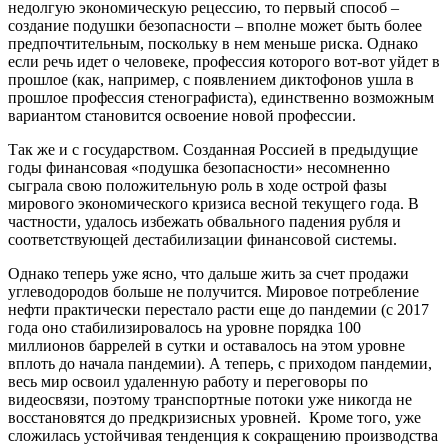
недолгую экономическую рецессию, то первый способ –
создание подушки безопасности – вполне может быть более
предпочтительным, поскольку в нем меньше риска. Однако
если речь идет о человеке, профессия которого вот-вот уйдет в
прошлое (как, например, с появлением диктофонов ушла в
прошлое профессия стенографиста), единственно возможным
вариантом становится освоение новой профессии.
Так же и с государством. Созданная Россией в предыдущие
годы финансовая «подушка безопасности» несомненно
сыграла свою положительную роль в ходе острой фазы
мирового экономического кризиса весной текущего года. В
частности, удалось избежать обвального падения рубля и
соответствующей дестабилизации финансовой системы.
Однако теперь уже ясно, что дальше жить за счет продажи
углеводородов больше не получится. Мировое потребление
нефти практически перестало расти еще до пандемии (с 2017
года оно стабилизировалось на уровне порядка 100
миллионов баррелей в сутки и оставалось на этом уровне
вплоть до начала пандемии). А теперь, с приходом пандемии,
весь мир освоил удаленную работу и переговоры по
видеосвязи, поэтому транспортные потоки уже никогда не
восстановятся до предкризисных уровней. Кроме того, уже
сложилась устойчивая тенденция к сокращению производства