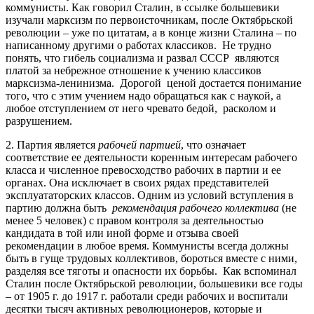
коммунисты. Как говорил Сталин, в ссылке большевики
изучали марксизм по первоисточникам, после Октябрьской
революции – уже по цитатам, а в конце жизни Сталина – по
написанному другими о работах классиков. Не трудно
понять, что гибель социализма и развал СССР являются
платой за небрежное отношение к учению классиков
марксизма-ленинизма. Дорогой ценой достается понимание
того, что с этим учением надо обращаться как с наукой, а
любое отступлением от него чревато бедой, расколом и
разрушением.
2. Партия является
рабочей партией
, что означает
соответствие ее деятельности коренным интересам рабочего
класса и численное превосходство рабочих в партии и ее
органах. Она исключает в своих рядах представителей
эксплуататорских классов. Одним из условий вступления в
партию должна быть
рекомендация рабочего коллектива
(не
менее 5 человек) с правом контроля за деятельностью
кандидата в той или иной форме и отзыва своей
рекомендации в любое время. Коммунисты всегда должны
быть в гуще трудовых коллективов, бороться вместе с ними,
разделяя все тяготы и опасности их борьбы. Как вспоминал
Сталин после Октябрьской революции, большевики все годы
– от 1905 г. до 1917 г. работали среди рабочих и воспитали
десятки тысяч активных революционеров, которые и