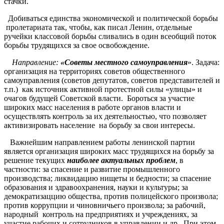
стачки.
Добиваться единства экономической и политической борьбы
пролетариата так, чтобы, как писал Ленин, отдельные
ручейки классовой борьбы сливались в один всеобщий поток
борьбы трудящихся за свое освобождение.
Направление:
«Советы местного самоуправления
». Задача:
организация на территориях советов общественного
самоуправления (советов депутатов, советов представителей и
т.п.) как источник активной протестной силы «улицы» и
очагов будущей Советской власти. Бороться за участие
широких масс населения в работе органов власти и
осуществлять контроль за их деятельностью, что позволяет
активизировать население на борьбу за свои интересы.
Важнейшим направлением работы ленинской партии
является организация широких масс трудящихся на борьбу за
решение текущих
наиболее актуальных проблем
, в
частности: за спасение и развитие промышленного
производства; ликвидацию нищеты и бедности; за спасение
образования и здравоохранения, науки и культуры; за
демократизаццию общества, против полицейского произвола;
против коррупции и чиновничьего произвола; за рабочий,
народный контроль на предприятиях и учреждениях, за
участие рабочих и сотрудников в управлении и др.. При этом