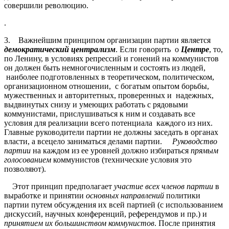
совершили революцию.
.
3. Важнейшим принципом организации партии является
демократический централизм
. Если говорить о
Центре
, то,
по Ленину, в условиях репрессий и гонений на коммунистов
он должен быть немногочисленным и состоять из людей,
наиболее подготовленных в теоретическом, политическом,
организационном отношении, с богатым опытом борьбы,
мужественных и авторитетных, проверенных и надежных,
выдвинутых снизу и умеющих работать с рядовыми
коммунистами, прислушиваться к ним и создавать все
условия для реализации всего потенциала каждого из них.
Главные руководители партии не должны заседать в органах
власти, а всецело заниматься делами партии.
Руководство
партии
на каждом из ее уровней должно избираться
прямым
голосованием
коммунистов (технические условия это
позволяют).
Этот принцип предполагает
участие всех членов партии
в
выработке и принятии
основных направлений
политики
партии путем обсуждения их всей партией (с использованием
дискуссий, научных конференций, референдумов и пр.) и
принятием их большинством коммунистов
. После принятия