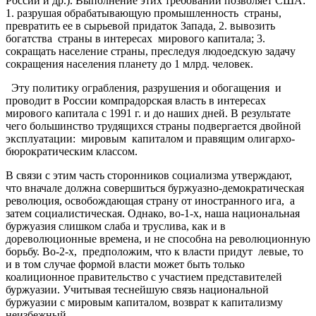
России и др.). Выполнение этих требований позволяет США:
1. разрушая обрабатывающую промышленность страны,
превратить ее в сырьевой придаток Запада, 2. вывозить
богатства страны в интересах мирового капитала; 3.
сокращать население страны, преследуя людоедскую задачу
сокращения населения планету до 1 млрд. человек.
Эту политику ограбления, разрушения и обогащения и
проводит в России компрадорская власть в интересах
мирового капитала с 1991 г. и до наших дней. В результате
чего большинство трудящихся страны подвергается двойной
эксплуатации: мировым капиталом и правящим олигархо-
бюрократическим классом.
В связи с этим часть сторонников социализма утверждают,
что вначале должна совершиться буржуазно-демократическая
революция, освобождающая страну от иностранного ига, а
затем социалистическая. Однако, во-1-х, наша национальная
буржуазия слишком слаба и труслива, как и в
дореволюционные времена, и не способна на революционную
борьбу. Во-2-х, предположим, что к власти придут левые, то
и в том случае формой власти может быть только
коалиционное правительство с участием представителей
буржуазии. Учитывая теснейшую связь национальной
буржуазии с мировым капиталом, возврат к капитализму
неизбежный.