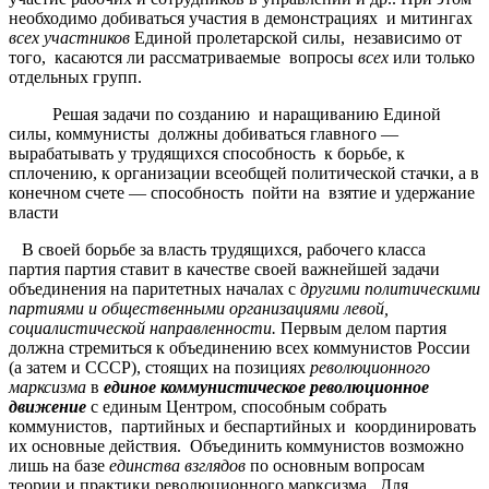
необходимо добиваться участия в демонстрациях и митингах
всех участников
Единой пролетарской силы, независимо от
того, касаются ли рассматриваемые вопросы
всех
или только
отдельных групп.
Решая задачи по созданию и наращиванию Единой
силы, коммунисты должны добиваться главного —
вырабатывать у трудящихся способность к борьбе, к
сплочению, к организации всеобщей политической стачки, а в
конечном счете — способность пойти на взятие и удержание
власти
В своей борьбе за власть трудящихся, рабочего класса
партия партия ставит в качестве своей важнейшей задачи
объединения на паритетных началах с
другими политическими
партиями и общественными организациями левой,
социалистической направленности.
Первым делом партия
должна стремиться к объединению всех коммунистов России
(а затем и СССР), стоящих на позициях
революционного
марксизма
в
единое коммунистическое революционное
движение
с единым Центром, способным собрать
коммунистов, партийных и беспартийных и координировать
их основные действия. Объединить коммунистов возможно
лишь на базе
единства взглядов
по основным вопросам
теории и практики революционного марксизма. Для