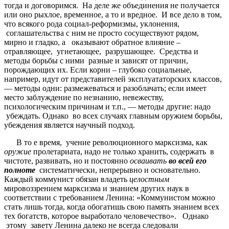
тогда и договоримся. На деле же объединения не получается
или оно рыхлое, временное, а то и вредное. И все дело в том,
что всякого рода социал-реформизмы, уклонения,
соглашательства с ним не просто сосуществуют рядом,
мирно и гладко, а оказывают обратное влияние –
отравляющее, угнетающее, разрушающее. Средства и
методы борьбы с ними разные и зависят от причин,
порождающих их. Если корни – глубоко социальные,
например, идут от представителей эксплуататорских классов,
— методы одни: размежеваться и разоблачать; если имеет
место заблуждение по незнанию, невежеству,
психологическим причинам и т.п., — методы другие: надо
убеждать. Однако во всех случаях главным оружием борьбы,
убеждения является научный подход.
В то е время, учение революционного марксизма, как
оружие
пролетариата, надо не только хранить, содержать в
чистоте, развивать, но и постоянно
осваивать
во всей его
полноте
систематически, непрерывно и основательно.
Каждый коммунист обязан владеть
целостным
мировоззрением марксизма и знанием других наук в
соответствии с требованием Ленина: «Коммунистом можно
стать лишь тогда, когда обогатишь свою память знанием всех
тех богатств, которое выработало человечество». Однако
этому завету Ленина далеко не всегда следовали