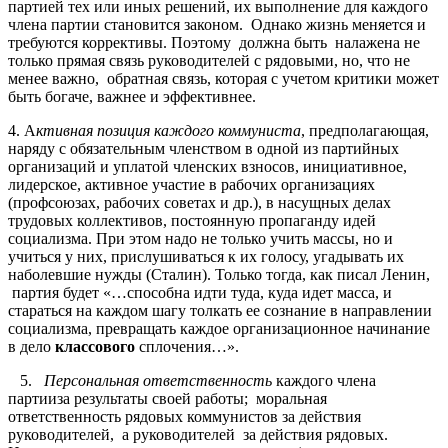
партией тех или иных решений, их выполнение для каждого
члена партии становится законом. Однако жизнь меняется и
требуются коррективы. Поэтому должна быть налажена не
только прямая связь руководителей с рядовыми, но, что не
менее важно, обратная связь, которая с учетом критики может
быть богаче, важнее и эффективнее.
4. А
ктивная позиция каждого коммуниста
, предполагающая,
наряду с обязательным членством в одной из партийных
организаций и уплатой членских взносов, инициативное,
лидерское, активное участие в рабочих организациях
(профсоюзах, рабочих советах и др.), в насущных делах
трудовых коллективов, постоянную пропаганду идей
социализма. При этом надо не только учить массы, но и
учиться у них, прислушиваться к их голосу, угадывать их
наболевшие нужды (Сталин). Только тогда, как писал Ленин,
партия будет «…способна идти туда, куда идет масса, и
стараться на каждом шагу толкать ее сознание в направлении
социализма, превращать каждое организационное начинание
в дело
классового
сплочения…».
5.
Персональная ответственность
каждого члена
партииза результаты своей работы; моральная
ответственность рядовых коммунистов за действия
руководителей, а руководителей за действия рядовых.