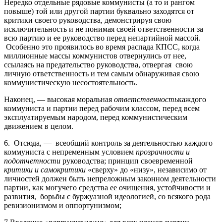
Нередко отдельные рядовые коммунисты (а то и рангом
повыше) той или другой партии буквально заходятся от
критики своего руководства, демонстрируя свою
исключительность и не понимая своей ответственности за
всю партию и ее руководство перед непартийной массой.
Особенно это проявилось во время распада КПСС, когда
миллионные массы коммунистов отвернулись от нее,
ссылаясь на предательство руководства, отвергая свою
личную ответственность и тем самым обнаруживая свою
коммунистическую несостоятельность.
Наконец, — высокая моральная
ответственность
каждого
коммуниста и партии перед рабочим классом, перед всем
эксплуатируемым народом, перед коммунистическим
движением в целом.
6. Отсюда, — всеобщий контроль за деятельностью каждого
коммуниста с непременным условием
прозрачности и
подотчетности
руководства; принцип своевременной
критики и самокритики
«сверху» до «низу», независимо от
личностей должен быть непреложным законном деятельности
партии, как могучего средства ее очищения, устойчивости и
развития, борьбы с буржуазной идеологией, со всякого рода
ревизионизмом и оппортунизмом;