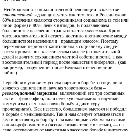
Необходимость социалистической революции в качестве
приоритетной
задачи диктуется уже тем, что в России около
60% населения являются сторонниками социализма (в той или
иной форме) и 80% левых взглядов. В подавляющем
большинстве население страны остается
советским
. Кроме
того, исключительной остроты достигло противоречие между
большинством населения и правящим классом. Поэтому
переходный период от капитализма к социализму следует
рассматривать не в классическом смысле (со значительной
долей и долгим сохранением частной собственности), а как
восстановительный период после нашествия либералов. (как,
например, разрушений после Великой отечественной
войны).
Первейшим условием успеха партии в борьбе за социализм
является единственно научная теоретическая база –
революционный
марксизм
, включающий его три составных
части – философию, политическую экономию и научный
коммунизм (в т.ч. классовую борьбу и диктатуру
пролетариата). Как известно, большевизм выстоял и победил
в борьбе с меньшевиками. Так и нам следует отмежеваться и
вести постоянную борьбу с называющими себя марксистами
социал-реформистами (всегда соглашатели с властью), — на
деле, отсекающих от марксизма классовую борьбу и диктатуру