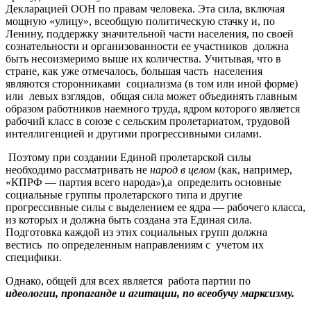
Декларацией ООН по правам человека. Эта сила, включая
мощную «улицу», всеобщую политическую стачку и, по
Ленину, поддержку значительной части населения, по своей
сознательности и организованности ее участников должна
быть несоизмеримо выше их количества. Учитывая, что в
стране, как уже отмечалось, большая часть населения
являются сторонниками социализма (в том или иной форме)
или левых взглядов, общая сила может объединять главным
образом работников наемного труда, ядром которого является
рабочий класс в союзе с сельским пролетариатом, трудовой
интеллигенцией и другими прогрессивными силами.
Поэтому при создании Единой пролетарской силы
необходимо рассматривать не
народ в целом
(как, например,
«КПРФ — партия всего народа
»
),а определить основные
социальные группы пролетарского типа и другие
прогрессивные силы с выделением ее ядра — рабочего класса,
из которых и должна быть создана эта Единая сила.
Подготовка каждой из этих социальных групп должна
вестись по определенным направлениям с учетом их
специфики.
Однако, общей для всех является работа партии по
идеологии, пропаганде и агитации, по всеобучу марксизму.