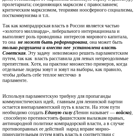
пролетариата; соединяющих марксизм с православием;
критическим марксизмом, теориями ноосферного социализма,
посткоммунизма и т.п.
Так как компрадорская власть в России является частью
«золотого миллиарда», либерального интернационала и
выполняет роль проводника интересов мирового капитала,
то она
не может быть реформирована
, она может быть
только разрушена и вместо нее установлена власть
Советская
. Эту задачу невозможно решить парламентским
путем, так как власть расставила для левых непреодолимые
препятствия. Хотя, на практике множество примеров, когда
отдельные лидеры зовут и зовут на выборы, как правило,
чтобы добыть себе теплое местечко в
парлам
Используя парламентскую трибуну для пропаганды
коммунистических идей, главным для ленинской партии
остается внепарламентский путь к власти. На этом пути
необходимо создать
Единую силу (
Ленин называет —
войско)
,
способную противостоять фашистским вылазкам правых,
антинародной политике компрадорской власти, а в случае
противоправных ее действий народ вправе мирно-
принудительным путем взять власть в соответствии с