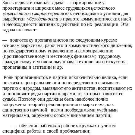
Здесь первая и главная задача — формирование у
пролетариата и широких масс трудящихся
целостного
марксистского мировоззрения
как необходимого условия для
выработки
убежденности
в правоте коммунистических идей
и необходимости активных действий по их реализации. Эта
задача включает:
— подготовку пропагандистов по следующим курсам:
основам марксизма, рабочего и коммунистического движения;
по государственному управлению и самоуправлению
(производственному и местному); финансам
;
трудовому,
гражданскому и уголовному права
,
технологии и искусства
пропаганды и агитации и др.
Роль пропагандистов в партии исключительно велика, если
не сказать центральная: они непосредственно связывают
партию с народом, выявляют его активистов, воспитывают их
и пополняют ряды партии кадрами, от которых зависит ее
судьба. Поэтому они должны быть наиболее полно
вооружены теорией революционного марксизма, как
единственно научной, всеми необходимыми учебными
материалами, окружены особым вниманием партии;
— обучение рабочих в рабочих кружках с учетом
специфики работы и своей проблематики;