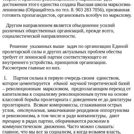
достижения этого единства создана Высшая школа марксизма-
ленинизма (Обращайтесь по тел. 8. 903 283 7056), призванная
готовить пропагандистов, организовать всеобуч по марксизму.
Другим направлением является объединение усилий
различных общественных организаций, прежде всего,
социалистической направленности.
Решение указанных выше задач по организации Единой
пролетарской силы и других актуальных проблем обества
требует от ленинской партии соответствующего ее
внутреннего устройства, принципов организации.
Рассмотрим главные из них.
1. Партия сильна в первую очередь своим единством,
которое цементируется
единой научной
теоретической базой
– революционным марксизмом, предполагающим переход от
капитализма к социализму революционным путем на основе
классовой борьбы пролетариата с доведением ее до диктатуры
пролетариата. Всякие компромиссы, сглаживания острых
углов,
отступления
, замалчивание рецидивов оппортунизма
и ревизионизма, в том числе и ради конъюнктуры, дают
трещину
в рядах партии, оборачиваются
расколом
в
коммунистическом движении. Часто можно слышать:
главное, что мы все за социализм, а когда возьмем власть,