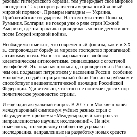
режимы гитлеровского образца, тем утверждает своё мировое
господство. Так распространяется американский «новый
мировой порядок». Примеры наглядны — Украина,
Прибалтийские государства. На этом пути стоят Польша,
Румыния, Болгария, не говоря уже о ряде стран Южной
Америки, где эта практика проводилась многие десятки лет
после Второй мировой войны.
Необходимо отметить, что современный фашизм, как и в XX
в., сопровождает борьбу за мировое господство пропагандой
антикоммунизма. Ныне это выражается в злобном
клеветническом антисоветизме, сливающемся с оголтелой
русофобией. Эта опасная пропаганда проводится и в России,
чем она подрывает патриотизм у населения России, особенно
молодёжи, создаёт отрицательный облик России за рубежом и
способствует внешнеполитической изоляции Российской
Федерации. Удивительно, что этого не понимает до сих пор
политическое руководство страны.
И ещё один актуальный вопрос. В 2017 г. в Москве прошёл
международный симпозиум учёных разных стран с
обсуждением проблемы «Международный контроль за
направленностью научных исследований». На нём
отмечалось, что мировому сообществу угрожают
исследования, направленные на разработку новых средств