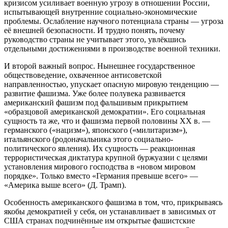
кризисом усиливает военную угрозу в отношении России,
испытывающей внутренние социально-экономи­ческие
проблемы. Ослабление научного потенциала страны — угроза
её внешней безопасности. И трудно понять, почему
руководство страны не учитывает этого, увлёкшись
отдельными достижениями в производстве военной техники.
И второй важный вопрос. Нынешнее государственное
обществоведение, охваченное антисоветской
направленностью, упускает опасную мировую тенденцию —
развитие фашизма. Уже более полувека развивается
американский фашизм под фальшивым прикрытием
«образцовой американской демократии». Его социальная
сущность та же, что и фашизма первой половины XX в. —
германского («нацизм»), японского («милитаризм»),
итальянского (родоначальника этого социально-
политического явления). Их сущность — реакционная
террористическая диктатура крупной буржуазии с целями
установления мирового господства в «новом мировом
порядке». Только вместо «Германия превыше всего» —
«Америка выше всего» (Д. Трамп).
Особенность американского фашизма в том, что, прикрываясь
якобы демократией у себя, он устанавливает в зависимых от
США странах подчинённые им открытые фашистские