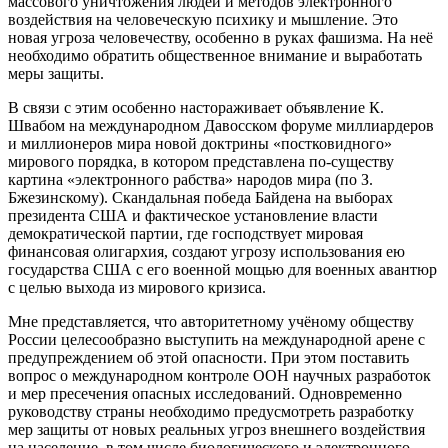
массового уничтожения людей и методов электронного
воздействия на человеческую психику и мышление. Это
новая угроза человечеству, особенно в руках фашизма. На неё
необходимо обратить общественное внимание и выработать
меры защиты.
В связи с этим особенно настораживает объявление К.
Швабом на международном Давосском форуме миллиардеров
и миллионеров мира новой доктрины «постковидного»
мирового порядка, в котором представлена по-существу
картина «электронного рабства» народов мира (по З.
Бжезинскому). Скандальная победа Байдена на выборах
президента США и фактическое установление власти
демократической партии, где господствует мировая
финансовая олигархия, создают угрозу использования ею
государства США с его военной мощью для военных авантюр
с целью выхода из мирового кризиса.
Мне представляется, что авторитетному учёному обществу
России целесообразно выступить на международной арене с
предупреждением об этой опасности. При этом поставить
вопрос о международном контроле ООН научных разработок
и мер пресечения опасных исследований. Одновременно
руководству страны необходимо предусмотреть разработку
мер защиты от новых реальных угроз внешнего воздействия
на население, в том числе биологического и электронного.