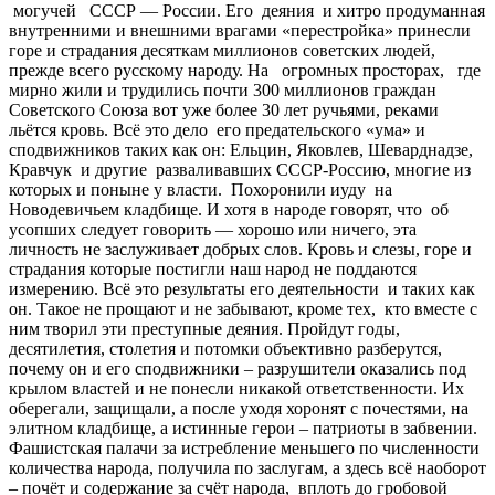
могучей СССР — России. Его деяния и хитро продуманная
внутренними и внешними врагами «перестройка» принесли
горе и страдания десяткам миллионов советских людей,
прежде всего русскому народу. На огромных просторах, где
мирно жили и трудились почти 300 миллионов граждан
Советского Союза вот уже более 30 лет ручьями, реками
льётся кровь. Всё это дело его предательского «ума» и
сподвижников таких как он: Ельцин, Яковлев, Шеварднадзе,
Кравчук и другие разваливавших СССР-Россию, многие из
которых и поныне у власти. Похоронили иуду на
Новодевичьем кладбище. И хотя в народе говорят, что об
усопших следует говорить — хорошо или ничего, эта
личность не заслуживает добрых слов. Кровь и слезы, горе и
страдания которые постигли наш народ не поддаются
измерению. Всё это результаты его деятельности и таких как
он. Такое не прощают и не забывают, кроме тех, кто вместе с
ним творил эти преступные деяния. Пройдут годы,
десятилетия, столетия и потомки объективно разберутся,
почему он и его сподвижники – разрушители оказались под
крылом властей и не понесли никакой ответственности. Их
оберегали, защищали, а после уходя хоронят с почестями, на
элитном кладбище, а истинные герои – патриоты в забвении.
Фашистская палачи за истребление меньшего по численности
количества народа, получила по заслугам, а здесь всё наоборот
– почёт и содержание за счёт народа, вплоть до гробовой