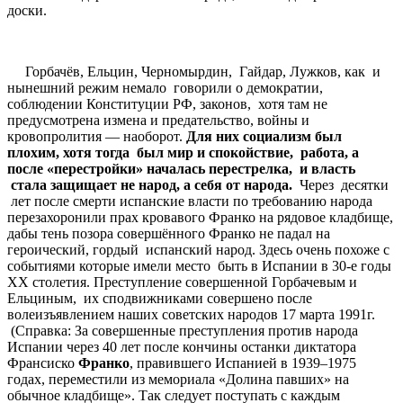
доски.
Горбачёв, Ельцин, Черномырдин, Гайдар, Лужков, как и
нынешний режим немало говорили о демократии,
соблюдении Конституции РФ, законов, хотя там не
предусмотрена измена и предательство, войны и
кровопролития — наоборот.
Для них социализм был
плохим, хотя тогда был мир и спокойствие, работа, а
после «перестройки» началась перестрелка, и власть
стала защищает не народ, а себя от народа.
Через десятки
лет после смерти испанские власти по требованию народа
перезахоронили прах кровавого Франко на рядовое кладбище,
дабы тень позора совершённого Франко не падал на
героический, гордый испанский народ. Здесь очень похоже с
событиями которые имели место быть в Испании в 30-е годы
ХХ столетия. Преступление совершенной Горбачевым и
Ельциным, их сподвижниками совершено после
волеизъявлением наших советских народов 17 марта 1991г.
(Справка: За совершенные преступления против народа
Испании через 40 лет после кончины останки диктатора
Франсиско
Франко
, правившего Испанией в 1939–1975
годах, переместили из мемориала «Долина павших» на
обычное кладбище». Так следует поступать с каждым