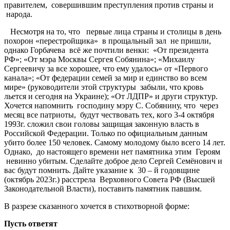
правителем, совершившим преступления против страны и
народа.
Несмотря на то, что первые лица страны и столицы в день
похорон «перестройщика» в прощальный зал не пришли,
однако Горбачева всё же почтили венки: «От президента
РФ»; «От мэра Москвы Сергея Собянина»; «Михаилу
Сергеевичу за все хорошее, что ему удалось» от «Первого
канала»; «От федерации семей за мир и единство во всем
мире» (руководители этой структуры забыли, что кровь
льется и сегодня на Украине); «От ЛДПР» и други структур.
Хочется напомнить господину мэру С. Собянину, что через
месяц все патриоты, будут чествовать тех, кого 3-4 октября
1993г. сложил свои головы защищая законную власть в
Российской Федерации. Только по официальным данным
убито более 150 человек. Самому молодому было всего 14 лет.
Однако, до настоящего времени нет памятника этим Героям
невинно убитым. Сделайте доброе дело Сергей Семёнович и
вас будут помнить. Дайте указание к 30 – й годовщине
(октябрь 2023г.) расстрела Верховного Совета РФ (Высшей
Законодательной Власти), поставить памятник павшим.
В разрезе сказанного хочется в стихотворной форме:
Пусть ответят