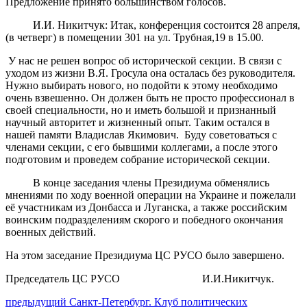
Предложение принято большинством голосов.
И.И. Никитчук: Итак, конференция состоится 28 апреля,
(в четверг) в помещении 301 на ул. Трубная,19 в 15.00.
У нас не решен вопрос об исторической секции. В связи с
уходом из жизни В.Я. Гросула она осталась без руководителя.
Нужно выбирать нового, но подойти к этому необходимо
очень взвешенно. Он должен быть не просто профессионал в
своей специальности, но и иметь большой и признанный
научный авторитет и жизненный опыт. Таким остался в
нашей памяти Владислав Якимович. Буду советоваться с
членами секции, с его бывшими коллегами, а после этого
подготовим и проведем собрание исторической секции.
В конце заседания члены Президиума обменялись
мнениями по ходу военной операции на Украине и пожелали
её участникам из Донбасса и Луганска, а также российским
воинским подразделениям скорого и победного окончания
военных действий.
На этом заседание Президиума ЦС РУСО было завершено.
Председатель ЦС РУСО И.И.Никитчук.
Навигация
Предыдущий
предыдущий
Санкт-Петербург. Клуб политических