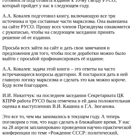
готовность подготовить издание к 10-му съезду РУСО,
который пройдет у нас в следующем году.
А.А. Ковалев подготовил книгу, включающую все три
источника и три составные части марксизма. Она вывешена
на сайте РУСО. Прошу всех членов Президиума ознакомится
с рукописью, чтобы на следующем заседании принять
решение об ее издании.
Просьба всех зайти на сайт и дать свои замечания и
предложения для того, чтобы после доработки можно было
выйти с просьбой профинансировать её издание.
А.А. Ковалев: задача этой книги – это ответы на часто
встречающиеся вопросы аудитории. Я постарался дать в ней
главную логику марксизма и сделать это как можно короче.
Буду всем благодарен.
И.И. Никитчук: на последнем заседании Секретариата ЦК
КПРФ работа РУСО была отмечена и ей дана положительная
оценка в выступлениях В.И. Кашина и Г.А. Зюганова.
Это все то, чем мы занимались в текущем году. А теперь
поговорим о том, что надо сделать в ближайшее время. У нас
на 28 апреля запланировано проведения научно-практической
конференции по теме «Рождение СССР: политический,