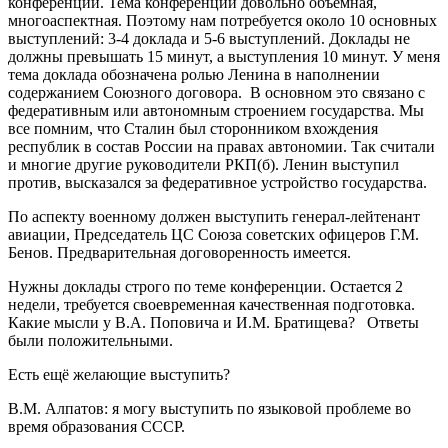
конференции. Тема конференции довольно объемная,
многоаспектная. Поэтому нам потребуется около 10 основных
выступлений: 3-4 доклада и 5-6 выступлений. Доклады не
должны превышать 15 минут, а выступления 10 минут. У меня
тема доклада обозначена ролью Ленина в наполнении
содержанием Союзного договора. В основном это связано с
федеративным или автономным строением государства. Мы
все помним, что Сталин был сторонником вхождения
республик в состав России на правах автономии. Так считали
и многие другие руководители РКП(б). Ленин выступил
против, высказался за федеративное устройство государства.
По аспекту военному должен выступить генерал-лейтенант
авиации, Председатель ЦС Союза советских офицеров Г.М.
Бенов. Предварительная договоренность имеется.
Нужны доклады строго по теме конференции. Остается 2
недели, требуется своевременная качественная подготовка.
Какие мысли у В.А. Поповича и И.М. Братищева? Ответы
были положительными.
Есть ещё желающие выступить?
В.М. Алпатов: я могу выступить по языковой проблеме во
время образования СССР.