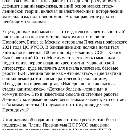
большая и очень важная работа. Сегодня остро чувствуется
дефицит знаний марксизма, знаний основ марксистско-
ленинской теории, включая диалектический и исторический
материализм, политэкономию. Это направление работы
необходимо усиливать.
Еще один важный момент – это издательская деятельность. У
нас вышли из печати материалы круглых столов по
Нюрнбергу, Битве за Москву, материалы Пленума ноябрьского
2021 года ЦС РУСО. В ближайшие дни должна появиться
книга, посвященная 100-летию образования СССР – Каким
был Советский Союз. Мне думается, что есть смысл нам
подготовить первое издание хрестоматии марксистской
литературы, куда включить для начала ключевые, базовые
работы В.И. Ленина такие как «Что делать?», «Две тактики
социал-демократии в демократической революции»,
«Государство и революция», «Империализм, как высшая
стадия капитализма», «Детская болезнь «левизны» в
коммунизме». Это в известном смысле системные работы
Ленина, с которыми должен быть знаком каждый, кто считает
себя коммунистом. Что думают по этому поводу члены
Президиума?
Инициатива об издании первого тома хрестоматии была
поддержана. Члены Президиума ЦС РУСО выразили