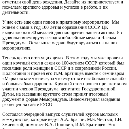
отметили свой день рождения. Давайте их поприветствуем и
пожелаем крепкого здоровья и успехов в работе, в их
деятельности.
У нас есть еще один повод к приятному мероприятию. Мы
живем с вами в год 100-летия образования СССР. ЦК
выделило нам 30 медалей для поощрения нашего актива. Я с
удовольствием вручу сегодня юбилейные медали Членам
Президиума. Остальные медали будут вручаться на наших
мероприятиях.
Теперь кратко о текущих делах. В этом году мы уже провели
один круглый стол в связи со 100-летием СССР, который был
посвящен роли женщин в СССР и в современной России.
Подготовил и провел его И.М. Братищев вместе с семинаром
«Марксовские чтения», за что ему от все нас большое спасибо
и большая благодарность. Круглый стол прошел при активном
участии членов Президиума, депутатов Государственной
Думы, на заседании круглого стола принят итоговый
документ в форме Меморандума. Видеоматериал заседания
размещен на сайте РУСО.
Состоялся очередной выпуск слушателей курсов молодых
коммунистов, которые ведут А.А. Брагин, М.Б. Чистый, Г.Н.
Змиевской, помогает В.А. Попович, И.М. Братищев. Это