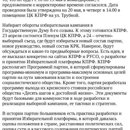
предложением о корректировке времени согласился. Дата
проведения была утверждена на 20 мая, в четверг в 14.00 в
помещении ЦК КПРФ на ул. Трубной.
Набирает обороты избирательная кампания в
Государственную Думу 8-го созыва. К этому готовится КПРФ.
23 апреля состоится Пленум ЦК КПРФ, а 24 – отчетно-
выборный съезд, где будут избираться новый состав партии,
новое руководство, новый состав КРК. Наверное, будут
обсуждаться и какие-то предвыборные вопросы. Есть идея, я
ее высказал конкретно на сайтах КПРФ и РУСО, о разработке
и принятии Избирательной платформы КПРФ. КПРФ
располагает Программой партии, в которой сформулированы
программа-минимум и программа-максимум основных целей
партии на пути завоевания власти и построения
социалистического общества. Кроме того, партия разработала
программу выхода их кризисного стояния российского
общества «Десять шагов к достойной жизни». Эти документы
будут базовыми для коммунистов в ходе разработки и
реализации выборной кампании, ее тактики и стратегии.
В истории партии большевиков есть практика разработки и
принятия Избирательной платформы, в которой давалась
оценка положения в стране, расстановки политических сил,
оценка сути и классового содержания политических партий,