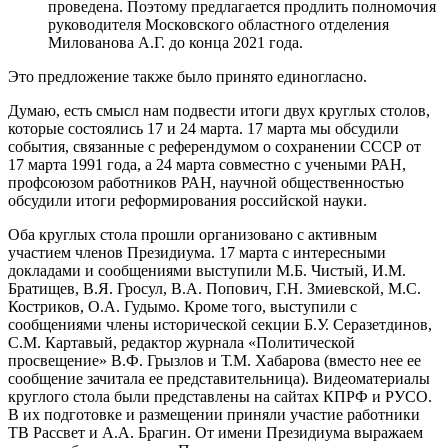
проведена. Поэтому предлагается продлить полномочия
руководителя Московского областного отделения
Милованова А.Г. до конца 2021 года.
Это предложение также было принято единогласно.
Думаю, есть смысл нам подвести итоги двух круглых столов,
которые состоялись 17 и 24 марта. 17 марта мы обсудили
события, связанные с референдумом о сохранении СССР от
17 марта 1991 года, а 24 марта совместно с учеными РАН,
профсоюзом работников РАН, научной общественностью
обсудили итоги реформирования российской науки.
Оба круглых стола прошли организовано с активным
участием членов Президиума. 17 марта с интересными
докладами и сообщениями выступили М.Б. Чистый, И.М.
Братищев, В.Я. Гросул, В.А. Попович, Г.Н. Змиевской, М.С.
Костриков, О.А. Гудымо. Кроме того, выступили с
сообщениями члены исторической секции Б.У. Серазетдинов,
С.М. Картавый, редактор журнала «Политической
просвещение» В.Ф. Грызлов и Т.М. Хабарова (вместо нее ее
сообщение зачитала ее представительница). Видеоматериалы
круглого стола были представлены на сайтах КПРФ и РУСО.
В их подготовке и размещении приняли участие работники
ТВ Рассвет и А.А. Брагин. От имени Президиума выражаем