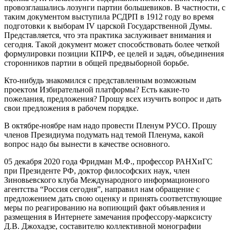
провозглашались лозунги партии большевиков. В частности, с
таким документом выступила РСДРП в 1912 году во время
подготовки к выборам IV царской Государственной Думы.
Представляется, что эта практика заслуживает внимания и
сегодня. Такой документ может способствовать более четкой
формулировки позиции КПРФ, ее целей и задач, объединения
сторонников партии в общей предвыборной борьбе.
Кто-нибудь знакомился с представленным возможным
проектом Избирательной платформы? Есть какие-то
пожелания, предложения? Прошу всех изучить вопрос и дать
свои предложения в рабочем порядке.
В октябре-ноябре нам надо провести Пленум РУСО. Прошу
членов Президиума подумать над темой Пленума, какой
вопрос надо бы вынести в качестве основного.
05 декабря 2020 года Фридман М.Ф., профессор РАНХиГС
при Президенте РФ, доктор философских наук, член
Зиновьевского клуба Международного информационного
агентства “Россия сегодня”, направил нам обращение с
предложением дать свою оценку и принять соответствующие
меры по реагированию на вопиющий факт объявления и
размещения в Интернете замечания профессору-марксисту
Д.В. Джохадзе, составителю коллективной монографии