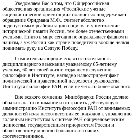
Уведомляем Вас о том, что Общероссийская
общественная организация «Российские ученые
социалистической ориентации» полностью поддерживает
обращение Фридмана М.Ф., считает абсолютно
недопустимым реабилитацию нацизма и уничтожение
исторической памяти России, тем более отечественными
учеными. Никто в мире сегодня не оправдывает фашизм и
нацизм, а уж России как стране-победителю вообще нельзя
поднимать руку на Святую Победу.
Сомнительная юридическая состоятельность
дисциплинарного взыскания уважаемому 85-летнему
ученому, 60 лет своей жизни отдавшему служению
философии в Институте, наглядно иллюстрирует факт
политической и нравственной незрелости руководства
Института философии РАН, если не чего-то более опасного.
Вне всякого сомнения, Минобрнауки России должно
обратить на это внимание и отстранить действующую
администрацию Института философии РАН от занимаемых
должностей из-за несоответствия ее подходов к управлению
головным институтом в системе РАН общечеловеческим
ценностям, государственным приоритетам России и
общественному мнению большинства наших
соотечественников.