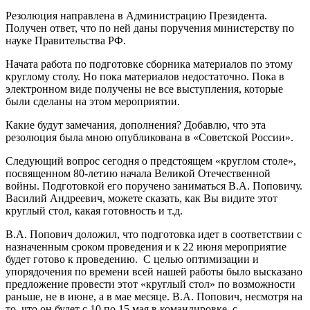
Резолюция направлена в Администрацию Президента.
Получен ответ, что по ней даны поручения министерству по
науке Правительства РФ.
Начата работа по подготовке сборника материалов по этому
круглому столу. Но пока материалов недостаточно. Пока в
электронном виде получены не все выступления, которые
были сделаны на этом мероприятии.
Какие будут замечания, дополнения? Добавлю, что эта
резолюция была мною опубликована в «Советской России».
Следующий вопрос сегодня о предстоящем «круглом столе»,
посвященном 80-летию начала Великой Отечественной
войны. Подготовкой его поручено заниматься В.А. Поповичу.
Василий Андреевич, можете сказать, как Вы видите этот
круглый стол, какая готовность и т.д.
В.А. Попович доложил, что подготовка идет в соответствии с
назначенным сроком проведения и к 22 июня мероприятие
будет готово к проведению. С целью оптимизации и
упорядочения по времени всей нашей работы было высказано
предложение провести этот «круглый стол» по возможности
раньше, не в июне, а в мае месяце. В.А. Попович, несмотря на
то, что он будет с 10 по 15 мая в командировке, с