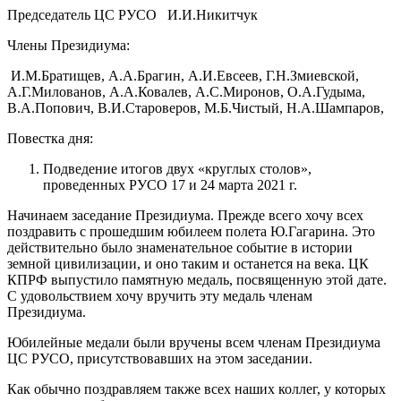
Председатель ЦС РУСО И.И.Никитчук
Члены Президиума:
И.М.Братищев, А.А.Брагин, А.И.Евсеев, Г.Н.Змиевской,
А.Г.Милованов, А.А.Ковалев, А.С.Миронов, О.А.Гудыма,
В.А.Попович, В.И.Староверов, М.Б.Чистый, Н.А.Шампаров,
Повестка дня:
Подведение итогов двух «круглых столов»,
проведенных РУСО 17 и 24 марта 2021 г.
Начинаем заседание Президиума. Прежде всего хочу всех
поздравить с прошедшим юбилеем полета Ю.Гагарина. Это
действительно было знаменательное событие в истории
земной цивилизации, и оно таким и останется на века. ЦК
КПРФ выпустило памятную медаль, посвященную этой дате.
С удовольствием хочу вручить эту медаль членам
Президиума.
Юбилейные медали были вручены всем членам Президиума
ЦС РУСО, присутствовавших на этом заседании.
Как обычно поздравляем также всех наших коллег, у которых