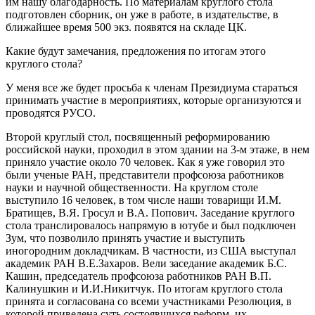
им нашу благодарность. По материалам круглого стола
подготовлен сборник, он уже в работе, в издательстве, в
ближайшее время 500 экз. появятся на складе ЦК.
Какие будут замечания, предложения по итогам этого
круглого стола?
У меня все же будет просьба к членам Президиума стараться
принимать участие в мероприятиях, которые организуются и
проводятся РУСО.
Второй круглый стол, посвященный реформированию
российской науки, проходил в этом здании на 3-м этаже, в нем
приняло участие около 70 человек. Как я уже говорил это
были ученые РАН, представители профсоюза работников
науки и научной общественности. На круглом столе
выступило 16 человек, в том числе наши товарищи И.М.
Братищев, В.Я. Гросул и В.А. Попович. Заседание круглого
стола транслировалось напрямую в ютубе и был подключен
Зум, что позволило принять участие и выступить
иногородним докладчикам. В частности, из США выступал
академик РАН В.Е.Захаров. Вели заседание академик Б.С.
Кашин, председатель профсоюза работников РАН В.П.
Калинушкин и И.И.Никитчук. По итогам круглого стола
принята и согласована со всеми участниками Резолюция, в
которой приведена суть состоявшихся реформ, их