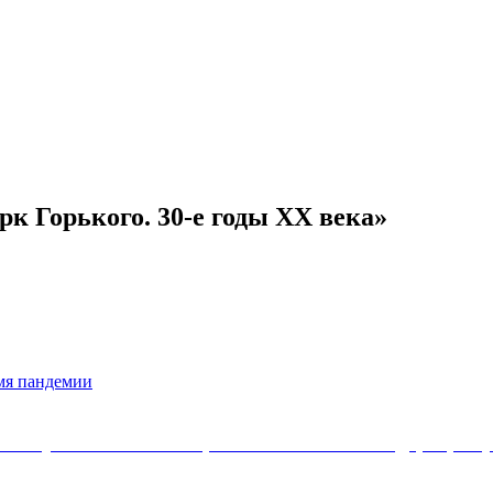
к Горького. 30-е годы XX века»
мя пандемии
Коммунистической партии Российской Федерации 