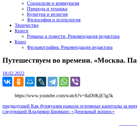
Социализм и коммунизм
Природа и техника
Культура и религия
Философия и психология
Творчество
Книги
Романы и повести. Рекомендация редактора
Кино
Фильмография. Рекомендация редактора
Путешествуем во времени. «Москва. Пар
18.02.2022
18.02.2022
https://www.youtube.com/watch?v=8aD0KjE5g3k
Навигация
Предыдущий
предыдущий
Как буржуазия нажила огромные капиталы за вре
Следующее
пост:
следующий
Владимир Бровкин: «Денежный вопрос»
по
сообщение:
записям
Сайт 
Вверх