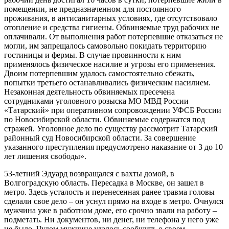
помещении, не предназначенном для постоянного
проживания, в антисанитарных условиях, где отсутствовало
отопление и средства гигиены. Обвиняемые труд рабочих не
оплачивали. От выполнения работ потерпевшие отказаться не
могли, им запрещалось самовольно покидать территорию
гостиницы и фермы. В случае провинности к ним
применялось физическое насилие и угрозы его применения.
Двоим потерпевшим удалось самостоятельно сбежать,
попытки третьего останавливались физическим насилием.
Незаконная деятельность обвиняемых пресечена
сотрудниками уголовного розыска МО МВД России
«Татарский» при оперативном сопровождении УФСБ России
по Новосибирской области. Обвиняемые содержатся под
стражей. Уголовное дело по существу рассмотрит Татарский
районный суд Новосибирской области. За совершение
указанного преступления предусмотрено наказание от 3 до 10
лет лишения свободы».
53-летний Эдуард возвращался с вахты домой, в
Волгоградскую область. Пересадка в Москве, он зашел в
метро. Здесь усталость и перенесенная ранее травма головы
сделали свое дело – он уснул прямо на входе в метро. Очнулся
мужчина уже в работном доме, его срочно звали на работу –
подметать. Ни документов, ни денег, ни телефона у него уже
не было. Чудом мужчине удалось сообщить о своем