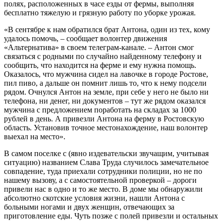
полях, расположенных в часе езды от фермы, выполняя
бесплатно тяжелую и грязную работу по уборке урожая.
«В сентябре к нам обратился брат Антона, один из тех, кому
удалось помочь, – сообщает волонтер движения
«Альтернатива» в своем телеграм-канале. – Антон смог
связаться с родными по случайно найденному телефону и
сообщить, что находится на ферме и ему нужна помощь.
Оказалось, что мужчина сидел на лавочке в городе Ростове,
пил пиво, а дальше он помнит лишь то, что к нему подсели
рядом. Очнулся Антон на земле, при себе у него не было ни
телефона, ни денег, ни документов – тут же рядом оказался
мужчина с предложением поработать на складах за 1000
рублей в день. А привезли Антона на ферму в Ростовскую
область. Установив точное местонахождение, наш волонтер
выехал на место».
В самом поселке с (явно издевательски звучащим, учитывая
ситуацию) названием Слава Труда случилось замечательное
совпадение, туда приехали сотрудники полиции, но не по
нашему вызову, а с самостоятельной проверкой – дороги
привели нас в одно и то же место. В доме мы обнаружили
абсолютно скотские условия жизни, нашли Антона с
больными ногами и двух женщин, отвечающих за
приготовление еды. Чуть позже с полей привезли и остальных