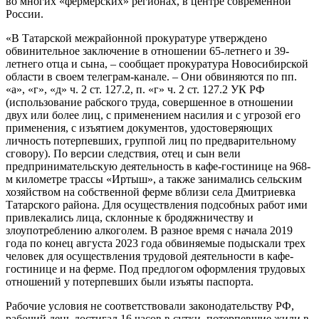
во многих «фермерских» регионах, в центре современной
России.
«В Татарской межрайонной прокуратуре утверждено
обвинительное заключение в отношении 65-летнего и 39-
летнего отца и сына, – сообщает прокуратура Новосибирской
области в своем телеграм-канале. – Они обвиняются по пп.
«а», «г», «д» ч. 2 ст. 127.2, п. «г» ч. 2 ст. 127.2 УК РФ
(использование рабского труда, совершенное в отношении
двух или более лиц, с применением насилия и с угрозой его
применения, с изъятием документов, удостоверяющих
личность потерпевших, группой лиц по предварительному
сговору). По версии следствия, отец и сын вели
предпринимательскую деятельность в кафе-гостинице на 968-
м километре трассы «Иртыш», а также занимались сельским
хозяйством на собственной ферме вблизи села Дмитриевка
Татарского района. Для осуществления подсобных работ ими
привлекались лица, склонные к бродяжничеству и
злоупотреблению алкоголем. В разное время с начала 2019
года по конец августа 2023 года обвиняемые подыскали трех
человек для осуществления трудовой деятельности в кафе-
гостинице и на ферме. Под предлогом оформления трудовых
отношений у потерпевших были изъяты паспорта.
Рабочие условия не соответствовали законодательству РФ,
рабочий день достигал 16 часов в сутки, потерпевшие жили в