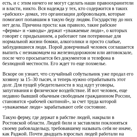
есть, и с этим ничего не могут сделать наши правоохранители
и власти, никто. Вся надежда у тех, кто содержится в таких
«рабских» домах, это организации добровольцев, которые
помогают попавшим в такую беду людям. Государству до них
нет дела. Причина проста: как правило, такие рабские
«фермы» и «заводы» держат «уважаемые люди», о которых
говорят с придыханием, а работают там потерянные для
нормальной жизни бомжи, алкоголики и просто слабые,
заблудившиеся люди. Порой доверчивый человек соглашается
выпить с незнакомцем на железнодорожном или автовокзале,
после чего просыпается без документов и телефона в
безлюдной местности. Его ждет то еще похмелье.
Вскоре он узнает, что случайный собутыльник уже продал его
хозяину за 15–30 тысяч, и теперь нужно отрабатывать этот
долг. Для пущей убедительности в ход идут уговоры,
запугивания и физическое воздействие. И вот человек, еще
недавно бывший обычным свободным гражданином России,
становится «рабочей скотиной», за счет труда которой
«уважаемые люди» зарабатывают себе состояние.
Такую ферму, где держат в рабстве людей, накрыли в
Ростовской области. Людей били и заставляли поклоняться
своему рабовладельцу, требовавшему называть себя не иначе,
как Раджой. Почти двадцать взрослых людей работали на