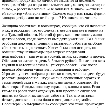
привозил продукты, но ничего не заплатил за несколько
месяцев. «Обещал вчера шесть тысяч дать, может, заплатит, не
знаю», – рассказывает она. «Не заплатит. Я знаю», – ответил
ей волонтер «Альтернативы». Сколько еще у нас таких ферм и
заводов разбросано по всей стране? Их никто не считает…
Женщина обратилась к волонтерам, сообщив, что ей позвонил
муж, и рассказал, что его держат в неволе цыгане в одном из
сел Тульской области. На этой ферме, как выяснилось, жили
десятки рабов, среди которых был даже участник СВО. У них
отобрали документы, деньги и заставляли работать на сборе
яблок «от темна до темна». У всех была своя история, но
большинству незнакомцы при встрече предлагали
подзаработать – разгрузить урожай, дыни, картошку и прочее.
Обещали заплатить за день 3–5 тысяч рублей. После чего всех
грузили в автобус и везли в Тульскую область. Уже после
приезда объясняли «правила проживания и работы».
Угрозами у всех отобрали расписки о том, что они здесь будут
работать добровольно. Люди жили в брошенных бараках за
территорией села в жутких антисанитарных условиях. Не
было горячей воды, повсюду тараканы, клопы и вши. Если
кто-то из рабов хотел отдохнуть или просто не слушался
цыган, их били и заставляли работать. Тех, кто пытался
бежать, догоняли, снова били и возвращали «домой».
Волонтеры «Альтернативы» сообщают, что такое происходит