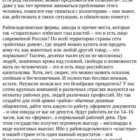
даже у вас нет времени заниматься проблемами этого
человека, помогите ему связаться с волонтерами – они знают,
как действовать в таких ситуациях, и обязательно помогут.
Рабовладельческие фермы, заводы и прочие места, которые
так «старательно» избегают глаз властей – это и есть лицо
современной России? По всей территории страны сети
«работных домов», где людей можно купить или продать
кому-то, как животных или любой другой товар, – это
нормально? Тысячи, десятки тысяч (если не миллионы)
людей, лишенных крова над головой, свободы и возможности
жить по человечески – это и есть лицо российского
капитализма. Хотя, нет, скорее, это можно назвать оскалом,
злобным и бесчеловечным. И полностью бессмысленным,
кстати. Неужели нельзя все это безобразие прекратить? У нас
сотни крупных компаний в различных отраслях жалуются на
нехватку рабочих рук, людей различных профессий. Ну так
создайте для этой армии «рабов» обычные дешевые
общежития, дайте хоть какую-то работу, оформите документы
– и они никуда от вас не денутся, будут работать не по 14–16
часов, как на «фермах», а нормальный рабочий день. При
этом государство получит огромную выгоду – миллиарды в
виде налоговых выплат. Ибо у рабовладельческого «кластера»
в нашей стране есть один важный недостаток – вся
бухгалтерия «черная», никто никаких налогов за людей,