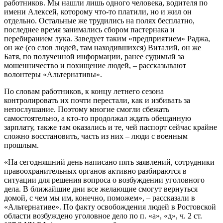
работников. Мы нашли лишь одного человека, водителя по
имени Алексей, которому что-то платили, но и жил он
отдельно. Остальные же трудились на полях бесплатно,
последнее время занимались сбором пастернака и
перебиранием лука. Заведует таким «предприятием» Раджа,
он же (со слов людей, там находившихся) Виталий, он же
Батя, по полученной информации, ранее судимый за
мошенничество и похищение людей, – рассказывают
волонтеры «Альтернативы».
По словам работников, к концу летнего сезона
контролировать их почти перестали, как и избивать за
непослушание. Поэтому многие смогли сбежать
самостоятельно, а кто-то продолжал ждать обещанную
зарплату, также там оказались и те, чей паспорт сейчас крайне
сложно восстановить, часть из них – люди с военным
прошлым.
«На сегодняшний день написано пять заявлений, сотрудники
правоохранительных органов активно разбираются в
ситуации для решения вопроса о возбуждении уголовного
дела. В ближайшие дни все желающие смогут вернуться
домой, с чем мы им, конечно, поможем», – рассказали в
«Альтернативе». По факту освобождения людей в Ростовской
области возбуждено уголовное дело по п. «а», «д», ч. 2 ст.