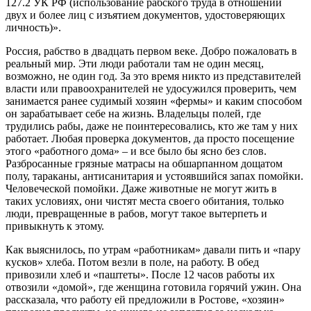
127.2 УК РФ (использование рабского труда в отношении
двух и более лиц с изъятием документов, удостоверяющих
личность)».
Россия, рабство в двадцать первом веке. Добро пожаловать в
реальный мир. Эти люди работали там не один месяц,
возможно, не один год. За это время никто из представителей
власти или правоохранителей не удосужился проверить, чем
занимается ранее судимый хозяин «фермы» и каким способом
он зарабатывает себе на жизнь. Владельцы полей, где
трудились рабы, даже не поинтересовались, кто же там у них
работает. Любая проверка документов, да просто посещение
этого «работного дома» – и все было бы ясно без слов.
Разбросанные грязные матрасы на обшарпанном дощатом
полу, тараканы, антисанитария и устоявшийся запах помойки.
Человеческой помойки. Даже животные не могут жить в
таких условиях, они чистят места своего обитания, только
люди, превращенные в рабов, могут такое вытерпеть и
привыкнуть к этому.
Как выяснилось, по утрам «работникам» давали пить и «пару
кусков» хлеба. Потом везли в поле, на работу. В обед
привозили хлеб и «паштеты». После 12 часов работы их
отвозили «домой», где женщина готовила горячий ужин. Она
рассказала, что работу ей предложили в Ростове, «хозяин»