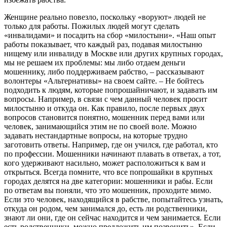
Женщине реально повезло, поскольку «воруют» людей не
только для работы. Пожилых людей могут сделать
«инвалидами» и посадить на сбор «милостыни». «Наш опыт
работы показывает, что каждый раз, подавая милостыню
нищему или инвалиду в Москве или других крупных городах,
мы не решаем их проблемы: мы либо отдаем деньги
мошеннику, либо поддерживаем рабство, – рассказывают
волонтеры «Альтернативы» на своем сайте. – Не бойтесь
подходить к людям, которые попрошайничают, и задавать им
вопросы. Например, в связи с чем данный человек просит
милостыню и откуда он. Как правило, после первых двух
вопросов становится понятно, мошенник перед вами или
человек, занимающийся этим не по своей воле. Можно
задавать нестандартные вопросы, на которые трудно
заготовить ответы. Например, где он учился, где работал, кто
по профессии. Мошенники начинают плавать в ответах, а тот,
кого удерживают насильно, может расположиться к вам и
открыться. Всегда помните, что все попрошайки в крупных
городах делятся на две категории: мошенники и рабы. Если
по ответам вы поняли, что это мошенник, проходите мимо.
Если это человек, находящийся в рабстве, попытайтесь узнать,
откуда он родом, чем занимался до, есть ли родственники,
знают ли они, где он сейчас находится и чем занимается. Если
есть родственники, можно предложить им позвонить». Если