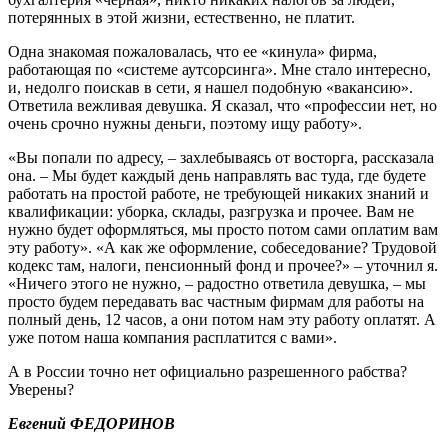
потерянных в этой жизни, естественно, не платит.
Одна знакомая пожаловалась, что ее «кинула» фирма,
работающая по «системе аутсорсинга». Мне стало интересно,
и, недолго поискав в сети, я нашел подобную «вакансию».
Ответила вежливая девушка. Я сказал, что «профессии нет, но
очень срочно нужны деньги, поэтому ищу работу».
«Вы попали по адресу, – захлебываясь от восторга, рассказала
она. – Мы будет каждый день направлять вас туда, где будете
работать на простой работе, не требующей никаких знаний и
квалификации: уборка, склады, разгрузка и прочее. Вам не
нужно будет оформляться, мы просто потом сами оплатим вам
эту работу». «А как же оформление, собеседование? Трудовой
кодекс там, налоги, пенсионный фонд и прочее?» – уточнил я.
«Ничего этого не нужно, – радостно ответила девушка, – мы
просто будем передавать вас частным фирмам для работы на
полный день, 12 часов, а они потом нам эту работу оплатят. А
уже потом наша компания расплатится с вами».
А в России точно нет официально разрешенного рабства?
Уверены?
Евгений ФЕДОРИНОВ