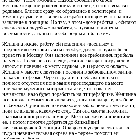
местонахождении родственнику в столице, и тот связался с
родными. Близкие сразу же обратились к волонтерам, и
мужчину сумели вызволить из «работного дома», он написал
заявление в полицию. Но там, в этом «доме рабства», обитают
еще десятки людей – они забиты, запуганы, и лишены
возможности дать знать о себе родным и близким.
Женщина искала работу, ей позвонили «военные» и
предложили «устроиться на службу», для чего нужно было
приехать в Москву. Она выполнила все требования, прибыла
на место. После чего ее и еще десяток граждан погрузили в
автобус и повезли «к месту службы», в Пермскую область.
Женщину вместе с другими поселили в заброшенном здании
на какой-то ферме. Через пару дней пребывания там и
полного отсутствия понимания происходящего на место
приехали мужчины, которые сказали, что, пока нет
начальства, надо будет поработать на птицефабрике. Женщина
все поняла, незаметно вышла из здания, нашла дыру в заборе
и сбежала. Сутки шла по незнакомой заброшенной местности,
пока не вышла к какому-то селу. Там она смогла позвонить
знакомой и попросить помощи. Местные жители приютили
ее, а потом помогли добраться до ближайшей
железнодорожной станции. Она до сих уверена, что только
чудо и невнимательная охрана на «ферме» помогли ей
избежать рабства.