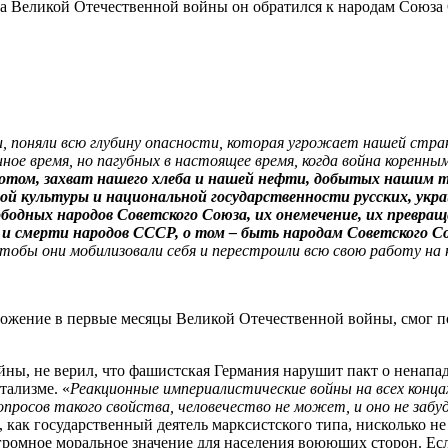
ла Великой Отечественной войны он обратился к народам Союза
 поняли всю глубину опасности, которая угрожает нашей стран
ое время, но пагубных в настоящее время, когда война коренны
отом, захват нашего хлеба и нашей нефти, добытых нашим т
й культуры и национальной государственности русских, украин
ободных народов Советского Союза, их онемечение, их превращ
и и смерти народов СССР, о том – быть народам Советского С
тобы они мобилизовали себя и перестроили всю свою работу на 
ложение в первые месяцы Великой Отечественной войны, смог под
йны, не верил, что фашистская Германия нарушит пакт о ненападе
тализме. «
Реакционные империалистические войны на всех конц
опросов такого свойства, человечество не может, и оно не заб
н, как государственный деятель марксистского типа, нисколько н
огромное моральное значение для населения воюющих сторон. Е