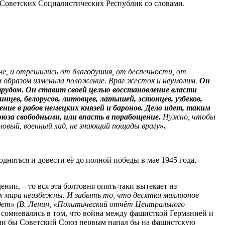
 Советских Социалистических Республик со словами.
е, и отрешились от благодушия, от беспечности, от
м образом изменила положение. Враг жесток и неумолим.
Он
рудом. Он ставит своей целью восстановление власти
цев, белорусов, литовцев, латышей, эстонцев, узбеков,
ение в рабов немецких князей и баронов. Дело идет, таким
оюза свободными, или впасть в порабощение.
Нужно, чтобы
новый, военный лад, не знающий пощады врагу
»
.
няться и довести её до полной победы в мае 1945 года,
нии, – то вся эта болтовня опять-таки вытекает из
ах мира неизбежны. И забыть то, что десятки миллионов
удет» (В. Ленин, «Политический отчёт Центрального
е сомневались в том, что война между фашисткой Германией и
сли бы Советский Союз первым напал бы на фашистскую