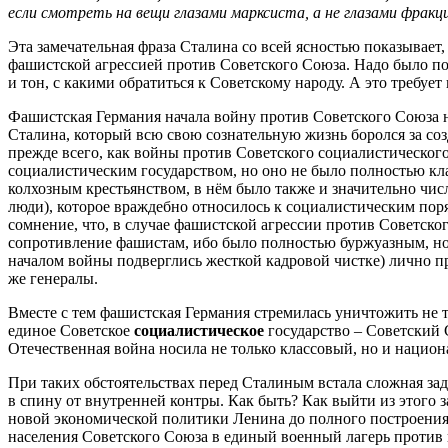
если смотреть на вещи глазами марксиста, а не глазами фракцион
Эта замечательная фраза Сталина со всей ясностью показывае
фашистской агрессией против Советского Союза. Надо было пон
и тон, с какими обратиться к Советскому народу. А это требуе
Фашистская Германия начала войну против Советского Союза не
Сталина, который всю свою сознательную жизнь боролся за соз
прежде всего, как войны против Советского социалистического 
социалистическим государством, но оно не было полностью к
колхозным крестьянством, в нём было также и значительно чи
люди), которое враждебно относилось к социалистическим поря
сомнение, что, в случае фашистской агрессии против Советско
сопротивление фашистам, ибо было полностью буржуазным, нос
началом войны подверглись жесткой кадровой чистке) лично про
же генералы.
Вместе с тем фашистская Германия стремилась уничтожить не 
единое Советское
социалистическое
государство – Советский 
Отечественная война носила не только классовый, но и нацио
При таких обстоятельствах перед Сталиным встала сложная зада
в спину от внутренней контры. Как быть? Как выйти из этого
новой экономической политики Ленина до полного построения 
населения Советского Союза в единый военный лагерь против 