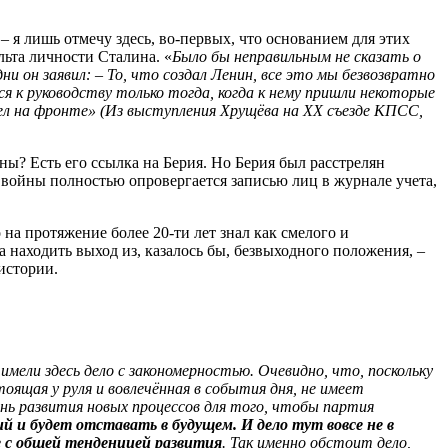
– я лишь отмечу здесь, во-первых, что основанием для этих
льта личности Сталина. «
Было бы неправильным не сказать о
и он заявил: – То, что создал Ленин, все это мы безвозвратно
ся к руководству только тогда, когда к нему пришли некоторые
ел на фронте» (Из выступления Хрущёва на
XX
съезде КПСС,
ны? Есть его ссылка на Берия. Но Берия был расстрелян
 войны полностью опровергается записью лиц в журнале учета,
на протяжение более 20-ти лет знал как смелого и
а находить выход из, казалось бы, безвыходного положения, –
 истории.
 имели здесь дело с закономерностью. Очевидно, что, поскольку
оящая у руля и вовлечённая в события дня, не имеет
нь развития новых процессов для того, чтобы партия
 и будет отставать в будущем. И дело тут вовсе не в
е с общей тенденцией развития
. Так именно обстоит дело,