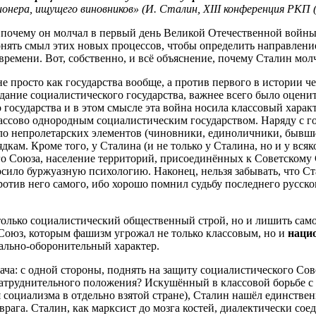
ера, ищущего виновников» (И. Сталин, XIII конференция РКП (б), 
т, почему он молчал в первый день Великой Отечественной войн
ять смыл этих новых процессов, чтобы определить направление 
т времени. Вот, собственно, и всё объяснение, почему Сталин м
 просто как государства вообще, а против первого в истории че
дание социалистического государства, важнее всего было оцени
государства и в этом смысле эта война носила классовый характ
лассово однородным социалистическим государством. Наряду с 
сло непролетарских элементов (чиновники, единоличники, бывш
дкам. Кроме того, у Сталина (и не только у Сталина, но и у вс
го Союза, население территорий, присоединённых к Советскому С
ило буржуазную психологию. Наконец, нельзя забывать, что Ст
тив него самого, ибо хорошо помнил судьбу последнего русского
только социалистический общественный строй, но и лишить само
Союз, которым фашизм угрожал не только классовым, но и
наци
нально-оборонительный характер.
ча: с одной стороны, поднять на защиту социалистического Совет
 затруднительного положения? Искушённый в классовой борьбе 
социализма в отдельно взятой стране), Сталин нашёл единствен
врага. Сталин, как марксист до мозга костей, диалектически с