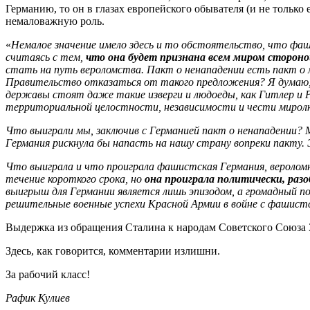
Германию, то он в глазах европейского обывателя (и не только
немаловажную роль.
«
Немалое значение имело здесь и то обстоятельство, что фаш
считаясь с тем,
что она будет признана всем миром сторон
стать на путь вероломства. Пакт о ненападении есть пакт о 
Правительство отказаться от такого предложения? Я думаю, 
державы стоят даже такие изверги и людоеды, как Гитлер и Ри
территориальной целостности, независимости и чести мирол
Что выиграли мы, заключив с Германией пакт о ненападении? 
Германия рискнула бы напасть на нашу страну вопреки пакту.
Что выиграла и что проиграла фашистская Германия, вероломн
течение короткого срока, но
она проиграла политически, разоб
выигрыш для Германии является лишь эпизодом, а громадный 
решительные военные успехи Красной Армии в войне с фашист
Выдержка из обращения Сталина к народам Советского Союза 3
Здесь, как говорится, комментарии излишни.
За рабочий класс!
Рафик Кулиев