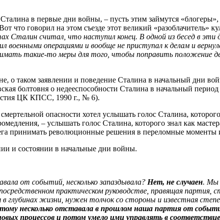
 Сталина в первые дни войны, – пусть этим займутся «блогеры», 
т что говорил на этом съезде этот великий «разоблачитель» ку
 Сталин считал, что наступил конец. В одной из бесед в эти дн
ил военными операциями и вообще не приступал к делам и вернул
нимать такие-то меры для того, чтобы поправить положение д
е, о таком заявлении и поведение Сталина в начальный дни вой
вская болтовня о недееспособности Сталина в начальный период
естия ЦК КПСС, 1990 г., № 6).
мертельной опасности хотел услышать голос Сталина, которого 
омедления, – услышать голос Сталина, которого знал как мастер
атега принимать революционные решения в переломные моменты
нии и состоянии в начальные дни войны.
авала от событий, несколько запаздывала?
Нет, не случаен
. Мы
епосредственном практическом руководстве, правящая партия, ст
в глубинах жизни, нужен толчок со стороны и известная степе
тому несколько отставала в прошлом наша партия от событий
новых процессов и потом умело ими управлять в соответстви