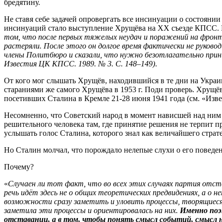
бредятину.
Не ставя себе задачей опровергать все инсинуации о состоянии
инсинуаций стало выступление Хрущёва на XX съезде КПСС. Во
том, что после первых тяжелых неудач и поражений на фронтах
растеряли. После этого он долгое время фактически не руковод
члены Политбюро и сказали, что нужно безотлагательно при
Известия ЦК КПСС. 1989. № 3. С. 148–149)
.
От кого мог слышать Хрущёв, находившийся в те дни на Украин
стараниями же самого Хрущёва в 1953 г. Поди проверь. Хрущё
посетивших Сталина в Кремле 21-28 июня 1941 года (см. «Изв
Несомненно, что Советский народ в момент нависшей над ним с
решительного человека там, где принятие решения не терпит пр
услышать голос Сталина, которого знал как величайшего стр
Но Сталин молчал, что порождало нелепые слухи о его поведе
Почему?
«
Случаен ли тот факт, что во всех этих случаях партия отст
речь идёт здесь не о общих теоретических предвидениях, а о н
возможности сразу заметить и уловить процессы, творящиеся 
заметила эти процессы и ориентировалась на них.
Именно поэ
отставании,
а в том, чтобы понять смысл событий, смысл 