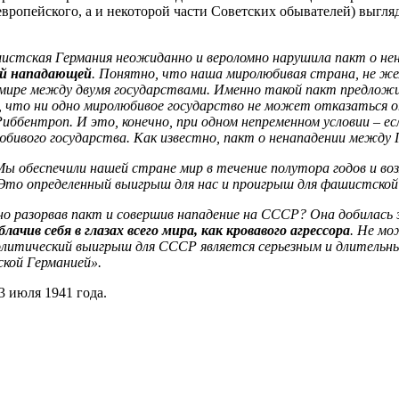
 европейского, а и некоторой части Советских обывателей) выгл
истская Германия неожиданно и вероломно нарушила пакт о нена
ой нападающей
. Понятно, что наша миролюбивая страна, не же
мире между двумя государствами. Именно такой пакт предложил
что ни одно миролюбивое государство не может отказаться от 
ббентроп. И это, конечно, при одном непременном условии – есл
юбивого государства. Как известно, пакт о ненападении межд
Мы обеспечили нашей стране мир в течение полутора годов и во
 Это определенный выигрыш для нас и проигрыш для фашистской
о разорвав пакт и совершив нападение на СССР? Она добилась 
лачив себя в глазах всего мира, как кровавого агрессора
. Не м
политический выигрыш для СССР является серьезным и длительн
ской Германией».
 июля 1941 года.