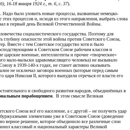
16-18 января 1924 г., т. 6, с. 37
).
ы. Надо было уловить новые процессы, вызванные немецко-
этих процессов и, исходя из этого направления, выбрать слова
олчал в первый день Великой Отечественной Войны.
ловечества социалистического государства. Поэтому для
ть глубину опасности этой войны против Советского Союза,
ер. Вместе с тем Советское государство хотя и было
господствующими в Советском Союзе рабочим классом и
ие царские военные, интеллигенты и прочие «творческие»
якого мало-мальски здравомыслящего человека) не вызывало
оюзу в 1939-140-х годах, не станет активно оказывать
алин не исключал заговора военных (которые перед самым
 царя Николая II, которого вынудили отречься от власти его
стоятельного и свободного развития народов, объединённых в
ональным порабощением
. В этом смысле Великая
ского Союза всё его население, а с другой – не получить удар
с буржуазными элементами уже в Советском Союзе (доведение
но верное решение, которое объединило все различные слои
оединил классовый и национальный характеры Великой