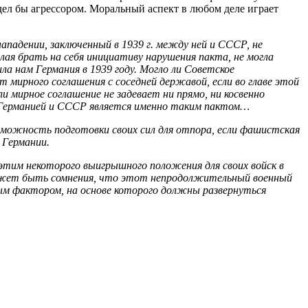
ядел бы агрессором. Моральный аспект в любом деле играет
падении, заключенный в 1939 г. между ней и СССР, не
лая брать на себя инициативу нарушения пакта, не могла
а нам Германия в 1939 году. Могло ли Советское
мирного соглашения с соседней державой, если во главе этой
и мирное соглашение не задевает ни прямо, ни косвенно
у Германией и СССР является именно таким пактом…
зможность подготовки своих сил для отпора, если фашистская
 Германии.
этим некоторого выигрышного положения для своих войск в
ожет быть сомнения, что этот непродолжительный военный
ым фактором, на основе которого должны развернуться