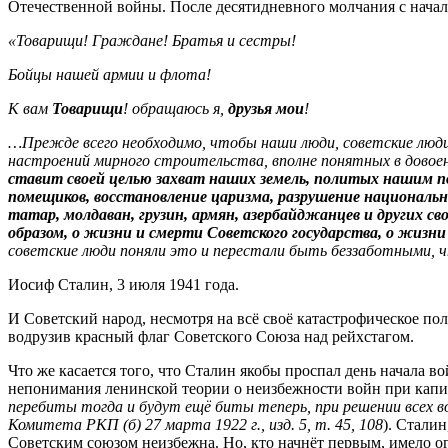
Отечественной войны. После десятидневного молчания с нача
«Товарищи! Граждане! Братья и сестры!
Бойцы нашей армии и флота!
К вам
Товарищи
! обращаюсь я,
друзья мои
!
…Прежде всего необходимо, чтобы наши люди, советские люди,
настроений мирного строительства, вполне понятных в довоенн
ставит своей целью захват наших земель, политых нашим п
помещиков, восстановление царизма, разрушение национально
татар, молдаван, грузин, армян, азербайджанцев и других св
образом, о жизни и смерти Советского государства, о жизн
советские люди поняли это и перестали быть беззаботными, ч
Иосиф Сталин, 3 июля 1941 года.
И Советский народ, несмотря на всё своё катастрофическое по
водрузив красный флаг Советского Союза над рейхстагом.
Что же касается того, что Сталин якобы проспал день начала во
непонимания ленинской теории о неизбежности войн при капи
перебиты тогда и будут ещё биты теперь, при решении всех в
Комитета РКП (б) 27 марта 1922 г., изд. 5, т. 45, 108
). Стали
Советским союзом неизбежна. Но, кто начнёт первым, имело 