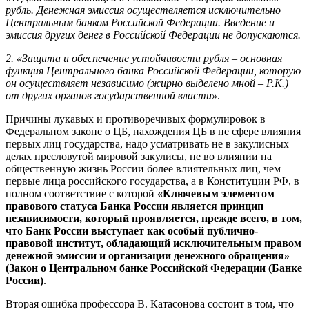
рубль. Денежная эмиссия осуществляется исключительно
Центральным банком Российской Федерации. Введение и
эмиссия других денег в Российской Федерации не допускаются.
2. «Защита и обеспечение устойчивости рубля – основная
функция Центрального банка Российской Федерации, которую
он осуществляет независимо (жирно выделено мной – Р.К.)
от других органов государственной власти»
.
Причины лукавых и противоречивых формулировок в
Федеральном законе о ЦБ, нахождения ЦБ в не сфере влияния
первых лиц государства, надо усматривать не в закулисных
делах пресловутой мировой закулисы, не во влиянии на
общественную жизнь России более влиятельных лиц, чем
первые лица российского государства, а в Конституции РФ, в
полном соответствие с которой
«Ключевым элементом
правового статуса Банка России является принцип
независимости, который проявляется, прежде всего, в том,
что Банк России выступает как особый публично-
правовой институт, обладающий исключительным правом
денежной эмиссии и организации денежного обращения»
(Закон о Центральном банке Российской Федерации (Банке
России)
.
Вторая ошибка профессора В. Катасонова состоит в том, что