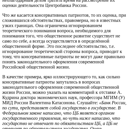
неблагодарным делом тратить время на рассмотрение их
оценки деятельности Центробанка России.
Что же касается консервативных патриотов, то их оценка, при
сложившихся обстоятельствах, правомерна, но в известных
узких границах. Она ограничена игнорированием
теоретического понимания вопроса, необходимого для
понимания того, что общественное развитие существует не
само по себе, а всегда осуществляется в определённой
общественной форме. Это последнее обстоятельство, т.е.
игнорирование теоретической стороны вопроса, приводит к
тому, что консервативные патриоты не могут даже правильно
понять законодательного оформления современной
Российской общественной жизни.
В качестве примера, ярко иллюстрирующего то, как сильно
консервативные патриоты запутались в вопросах
законодательного оформления современной общественной
жизни России, можно указать на комментарий к отставке А.
Кудрина доктора экономических наук, профессора МГИМ (У)
МИД России Валентина Катасонова. Слушайте:
«Банк России,
по сути, представляет собой государство в государстве. В
Федеральном законе написано, что ЦБ является органом
государственного управления, но чуть ниже написано, что
государство не отвечает по обязательствам ЦБ, а ЦБ не
отвечает по обязательствам государства. Очень