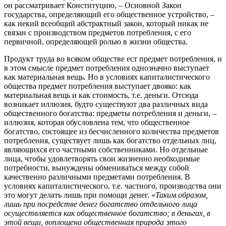
он рассматривает Конституцию, – Основной Закон
государства, определяющий его общественное устройство, –
как некий всеобщий абстрактный закон, который никак не
связан с производством предметов потребления, с его
первичной, определяющей ролью в жизни общества.
Продукт труда во всяком обществе ест предмет потребления, и
в этом смысле предмет потребления однозначно выступает
как материальная вещь. Но в условиях капиталистического
общества предмет потребления выступает двояко: как
материальная вещь и как стоимость, т.е. деньги. Отсюда
возникает иллюзия, будто существуют два различных вида
общественного богатства: предметы потребления и деньги, –
иллюзия, которая обусловлена тем, что общественное
богатство, состоящее из бесчисленного количества предметов
потребления, существует лишь как богатство отдельных лиц,
являющихся его частными собственниками. Но отдельные
лица, чтобы удовлетворять свои жизненно необходимые
потребности, вынуждены обмениваться между собой
качественно различными предметами потребления. В
условиях капиталистического, т.е. частного, производства они
это могут делать лишь при помощи денег. «
Таким образом,
лишь при посредстве денег богатство отдельного лица
осуществляется как общественное богатство; в деньгах, в
этой вещи, воплощена общественная природа этого