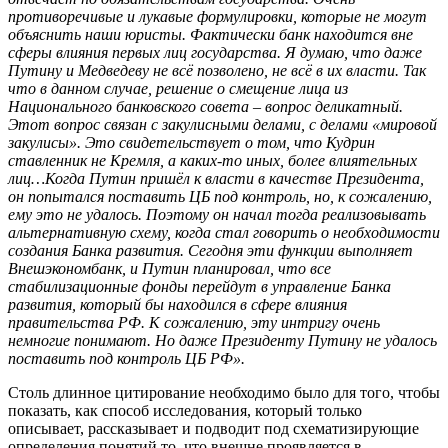
противоречивые и лукавые формулировки, которые не могут
объяснить наши юристы. Фактически банк находится вне
сферы влияния первых лиц государства. Я думаю, что даже
Путину и Медведеву не всё позволено, не всё в их власти. Так
что в данном случае, решение о смещение лица из
Национального банковского совета – вопрос деликатный.
Этот вопрос связан с закулисными делами, с делами «мировой
закулисы». Это свидетельствует о том, что Кудрин
ставленник не Кремля, а каких-то иных, более влиятельных
лиц…Когда Путин пришёл к власти в качестве Президента,
он попытался поставить ЦБ под контроль, но, к сожалению,
ему это не удалось. Поэтому он начал тогда реализовывать
альтернативную схему, когда стал говорить о необходимости
создания Банка развития. Сегодня эти функции выполняет
Внешэкономбанк, и Путин планировал, что все
стабилизационные фонды перейдут в управление Банка
развития, который бы находился в сфере влияния
правительства РФ. К сожалению, эту интригу очень
немногие понимают. Но даже Президенту Путину не удалось
поставить под контроль ЦБ РФ».
Столь длинное цитирование необходимо было для того, чтобы
показать, как способ исследования, который только
описывает, рассказывает и подводит под схематизирующие
определения понятий то, что внешне проявляется в