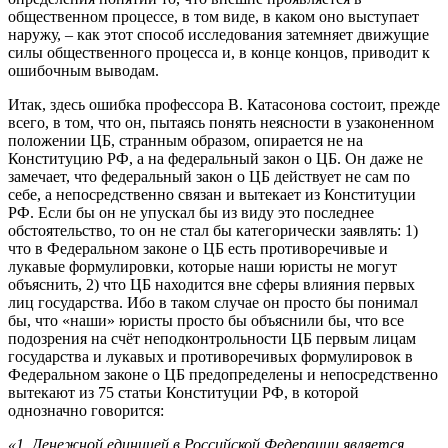
общественном процессе, в том виде, в каком оно выступает
наружу, – как этот способ исследования затемняет движущие
силы общественного процесса и, в конце концов, приводит к
ошибочным выводам.
Итак, здесь ошибка профессора В. Катасонова состоит, прежде
всего, в том, что он, пытаясь понять неясности в узаконенном
положении ЦБ, странным образом, опирается не на
Конституцию РФ, а на федеральный закон о ЦБ. Он даже не
замечает, что федеральный закон о ЦБ действует не сам по
себе, а непосредственно связан и вытекает из Конституции
РФ. Если бы он не упускал бы из виду это последнее
обстоятельство, то он не стал бы категорически заявлять: 1)
что в Федеральном законе о ЦБ есть противоречивые и
лукавые формулировки, которые наши юристы не могут
объяснить, 2) что ЦБ находится вне сферы влияния первых
лиц государства. Ибо в таком случае он просто бы понимал
бы, что «наши» юристы просто бы объяснили бы, что все
подозрения на счёт неподконтрольности ЦБ первым лицам
государства и лукавых и противоречивых формулировок в
Федеральном законе о ЦБ предопределены и непосредственно
вытекают из 75 статьи Конституции РФ, в которой
однозначно говорится:
«1. Денежной единицей в Российской Федерации является