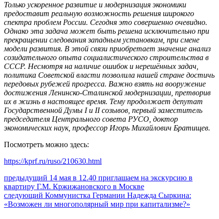
Только ускоренное развитие и модернизация экономики
предоставит реальную возможность решения широкого
спектра проблем России. Сегодня это совершенно очевидно.
Однако эта задача может быть решена исключительно при
прекращении следования западным установкам, при смене
модели развития. В этой связи приобретает значение анализ
созидательного опыта социалистического строительства в
СССР. Несмотря на наличие ошибок и нерешённых задач,
политика Советской власти позволила нашей стране достичь
передовых рубежей прогресса. Важно взять на вооружение
достижения Ленинско-Сталинской модернизации, претворив
их в жизнь в настоящее время. Тему продолжает депутат
Государственной Думы I и II созывов, первый заместитель
председателя Центрального совета РУСО, доктор
экономических наук, профессор Игорь Михайлович Братищев.
Посмотреть можно здесь:
https://kprf.ru/ruso/210630.html
Навигация
Предыдущий
предыдущий
14 мая в 12.40 приглашаем на экскурсию в
пост:
квартиру Г.М. Кржижановского в Москве
по
Следующее
следующий
Коммунистка Германии Надежда Сыркина:
записям
сообщение:
«Возможен ли многополярный мир при капитализме?»