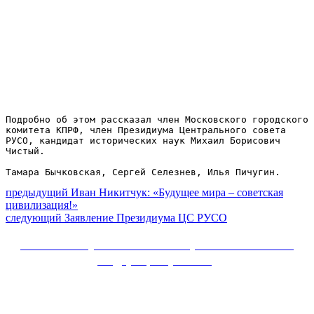
Подробно об этом рассказал член Московского городского 
комитета КПРФ, член Президиума Центрального совета 
РУСО, кандидат исторических наук Михаил Борисович 
Чистый.

Тамара Бычковская, Сергей Селезнев, Илья Пичугин.
Навигация
Предыдущий
предыдущий
Иван Никитчук: «Будущее мира – советская
пост:
цивилизация!»
по
Следующее
следующий
Заявление Президиума ЦС РУСО
записям
сообщение:
Сайт Коммунистической партии Российской
Федерации (КПРФ)
Вверх