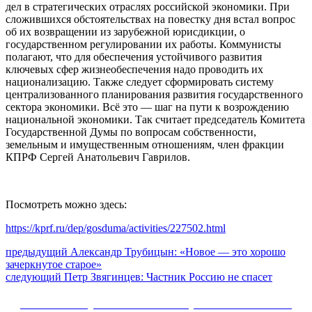
дел в стратегических отраслях российской экономики. При
сложившихся обстоятельствах на повестку дня встал вопрос
об их возвращении из зарубежной юрисдикции, о
государственном регулировании их работы. Коммунисты
полагают, что для обеспечения устойчивого развития
ключевых сфер жизнеобеспечения надо проводить их
национализацию. Также следует сформировать систему
централизованного планирования развития государственного
сектора экономики. Всё это — шаг на пути к возрождению
национальной экономики. Так считает председатель Комитета
Государственной Думы по вопросам собственности,
земельным и имущественным отношениям, член фракции
КПРФ Сергей Анатольевич Гаврилов.
Посмотреть можно здесь:
https://kprf.ru/dep/gosduma/activities/227502.html
Навигация
Предыдущий
предыдущий
Александр Трубицын: «Новое — это хорошо
пост:
зачеркнутое старое»
по
Следующее
следующий
Петр Звягинцев: Частник Россию не спасет
записям
сообщение:
Сайт Коммунистической партии Российской