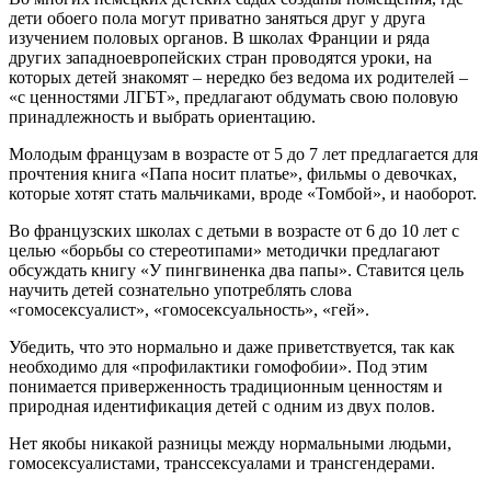
дети обоего пола могут приватно заняться друг у друга
изучением половых органов. В школах Франции и ряда
других западноевропейских стран проводятся уроки, на
которых детей знакомят – нередко без ведома их родителей –
«с ценностями ЛГБТ», предлагают обдумать свою половую
принадлежность и выбрать ориентацию.
Молодым французам в возрасте от 5 до 7 лет предлагается для
прочтения книга «Папа носит платье», фильмы о девочках,
которые хотят стать мальчиками, вроде «Томбой», и наоборот.
Во французских школах с детьми в возрасте от 6 до 10 лет с
целью «борьбы со стереотипами» методички предлагают
обсуждать книгу «У пингвиненка два папы». Ставится цель
научить детей сознательно употреблять слова
«гомосексуалист», «гомосексуальность», «гей».
Убедить, что это нормально и даже приветствуется, так как
необходимо для «профилактики гомофобии». Под этим
понимается приверженность традиционным ценностям и
природная идентификация детей с одним из двух полов.
Нет якобы никакой разницы между нормальными людьми,
гомосексуалистами, транссексуалами и трансгендерами.