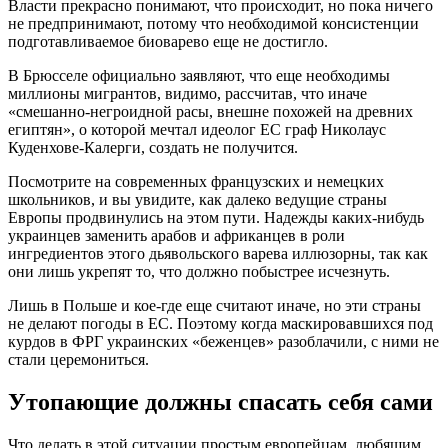
Власти прекрасно понимают, что происходит, но пока ничего
не предпринимают, потому что необходимой консистенции
подготавливаемое биоварево еще не достигло.
В Брюсселе официально заявляют, что еще необходимы
миллионы мигрантов, видимо, рассчитав, что иначе
«смешанно-негроидной расы, внешне похожей на древних
египтян», о которой мечтал идеолог ЕС граф Николаус
Куденхове-Калерги, создать не получится.
Посмотрите на современных французских и немецких
школьников, и вы увидите, как далеко ведущие страны
Европы продвинулись на этом пути. Надежды каких-нибудь
украинцев заменить арабов и африканцев в роли
ингредиентов этого дьявольского варева иллюзорны, так как
они лишь укрепят то, что должно побыстрее исчезнуть.
Лишь в Польше и кое-где еще считают иначе, но эти страны
не делают погоды в ЕС. Поэтому когда маскировавшихся под
курдов в ФРГ украинских «беженцев» разоблачили, с ними не
стали церемониться.
Утопающие должны спасать себя сами
Что делать в этой ситуации простым европейцам, любящим