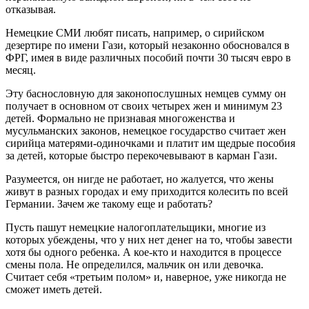
отказывая.
Немецкие СМИ любят писать, например, о сирийском
дезертире по имени Гази, который незаконно обосновался в
ФРГ, имея в виде различных пособий почти 30 тысяч евро в
месяц.
Эту баснословную для законопослушных немцев сумму он
получает в основном от своих четырех жен и минимум 23
детей. Формально не признавая многоженства и
мусульманских законов, немецкое государство считает жен
сирийца матерями-одиночками и платит им щедрые пособия
за детей, которые быстро перекочевывают в карман Гази.
Разумеется, он нигде не работает, но жалуется, что жены
живут в разных городах и ему приходится колесить по всей
Германии. Зачем же такому еще и работать?
Пусть пашут немецкие налогоплательщики, многие из
которых убеждены, что у них нет денег на то, чтобы завести
хотя бы одного ребенка. А кое-кто и находится в процессе
смены пола. Не определился, мальчик он или девочка.
Считает себя «третьим полом» и, наверное, уже никогда не
сможет иметь детей.