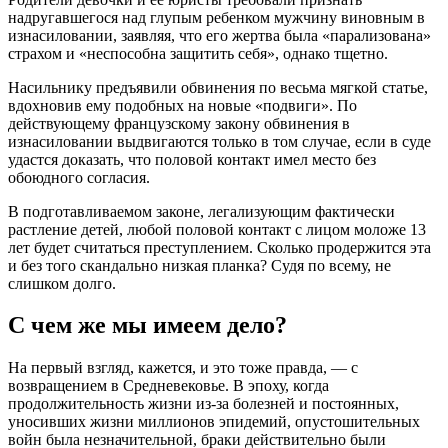
надругавшегося над глупым ребенком мужчину виновным в
изнасиловании, заявляя, что его жертва была «парализована»
страхом и «неспособна защитить себя», однако тщетно.
Насильнику предъявили обвинения по весьма мягкой статье,
вдохновив ему подобных на новые «подвиги». По
действующему французскому закону обвинения в
изнасиловании выдвигаются только в том случае, если в суде
удастся доказать, что половой контакт имел место без
обоюдного согласия.
В подготавливаемом законе, легализующим фактически
растление детей, любой половой контакт с лицом моложе 13
лет будет считаться преступлением. Сколько продержится эта
и без того скандально низкая планка? Судя по всему, не
слишком долго.
С чем же мы имеем дело?
На первый взгляд, кажется, и это тоже правда, — с
возвращением в Средневековье. В эпоху, когда
продолжительность жизни из-за болезней и постоянных,
уносивших жизни миллионов эпидемий, опустошительных
войн была незначительной, браки действительно были