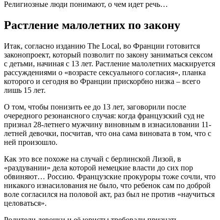
Религиозные люди понимают, о чем идет речь…
Растление малолетних по закону
Итак, согласно изданию The Local, во Франции готовится
законопроект, который позволит по закону заниматься сексом
с детьми, начиная с 13 лет. Растление малолетних маскируется
рассуждениями о «возрасте сексуального согласия», планка
которого и сегодня во Франции прискорбно низка – всего
лишь 15 лет.
О том, чтобы понизить ее до 13 лет, заговорили после
очередного резонансного случая: когда французский суд не
признал 28-летнего мужчину виновным в изнасиловании 11-
летней девочки, посчитав, что она сама виновата в том, что с
ней произошло.
Как это все похоже на случай с берлинской Лизой, в
«раздувании» дела которой немецкие власти до сих пор
обвиняют… Россию. Французские прокуроры тоже сочли, что
никакого изнасилования не было, что ребенок сам по доброй
воле согласился на половой акт, раз был не против «научиться
целоваться».
Родители девочки и её юристы требовали признать