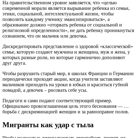
На правительственном уровне заявляется, что «целью
современной морали является вырывание ребенка из семьи,
этики, социальной, интеллектуальной жизни, чтобы
позволить каждому ученику эмансипироваться», а
образование должно «оторвать ребенка от социальной и
религиозной определенности», не дать ребенку проникнуться
сознанием, что он мальчик или девочка.
Дискредитировать представление о здоровой «классической»
семье, которую создают мужчина и женщина, муж и жена, у
которых разные роли, но которые гармонично дополняют
друг друга.
Чтобы разрушить старый мир, в школах Франции и Германии
периодически проходят акции, когда учителя заставляют
мальчиков приходить на уроки в юбках и краситься губной
помадой, а девочек – рисовать себе усы.
Педагоги и сами подают соответствующий пример.
Официально провозглашенная цель этого беснования — …
борьба с дискриминацией женщин и за равноправие полов.
Мигранты как удар с тыла
Чтобы полностью деморализовать европейцев, лишить их