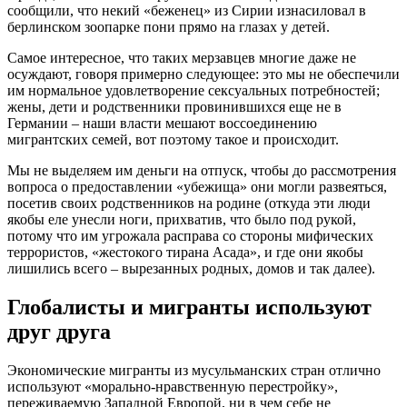
сообщили, что некий «беженец» из Сирии изнасиловал в
берлинском зоопарке пони прямо на глазах у детей.
Самое интересное, что таких мерзавцев многие даже не
осуждают, говоря примерно следующее: это мы не обеспечили
им нормальное удовлетворение сексуальных потребностей;
жены, дети и родственники провинившихся еще не в
Германии – наши власти мешают воссоединению
мигрантских семей, вот поэтому такое и происходит.
Мы не выделяем им деньги на отпуск, чтобы до рассмотрения
вопроса о предоставлении «убежища» они могли развеяться,
посетив своих родственников на родине (откуда эти люди
якобы еле унесли ноги, прихватив, что было под рукой,
потому что им угрожала расправа со стороны мифических
террористов, «жестокого тирана Асада», и где они якобы
лишились всего – вырезанных родных, домов и так далее).
Глобалисты и мигранты используют
друг друга
Экономические мигранты из мусульманских стран отлично
используют «морально-нравственную перестройку»,
переживаемую Западной Европой, ни в чем себе не