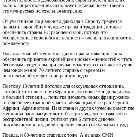
воли к сопротивлению, используется также искусственно
стимулируемая нелегальная миграция.
От участников социального джихада в Европу требуется
навязать европейцам чуждые нравы и традиции, а также
обеспечить страны ЕС рабочей силой, потому что
«современные европейские ценности» очень плохо влияют на
рождаемость.
Насаждаемые «беженцами» дикие нравы тоже призваны
обеспечить принятие европейцами новых «ценностей»: стать
бесполым существом при случае может оказаться даже лучше,
чем юной женой 70-летнего старика с гаремом и
перспективой умереть при ранних родах.
Поэтому 13-летний потолок для сексуальных отношений,
который хотят ввести во Франции, это вовсе «не дно», а куда
в большей степени… попытка избавить юных француженок
от еще более страшной участи. «Беженцы» из стран Черной
Африки, Афганистана, Пакистана и других чудесных мест, где
женщины рано расцветают и быстро увядают от тяжелой и
беспросветной жизни, считают уже 6 летних девочек
подходящими для удовлетворения своих сексуальных нужд.
Правда, и 80-летних старушек тоже. А на днях СМИ