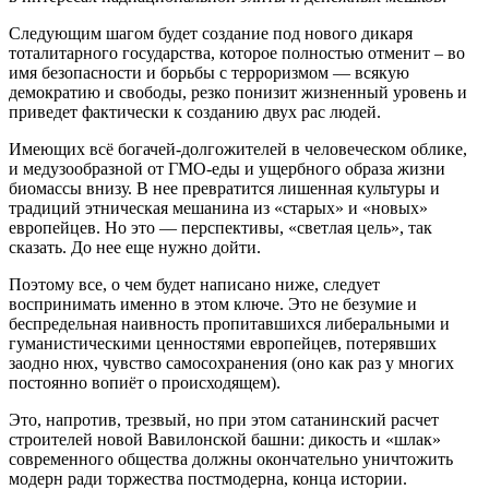
Следующим шагом будет создание под нового дикаря
тоталитарного государства, которое полностью отменит – во
имя безопасности и борьбы с терроризмом — всякую
демократию и свободы, резко понизит жизненный уровень и
приведет фактически к созданию двух рас людей.
Имеющих всё богачей-долгожителей в человеческом облике,
и медузообразной от ГМО-еды и ущербного образа жизни
биомассы внизу. В нее превратится лишенная культуры и
традиций этническая мешанина из «старых» и «новых»
европейцев. Но это — перспективы, «светлая цель», так
сказать. До нее еще нужно дойти.
Поэтому все, о чем будет написано ниже, следует
воспринимать именно в этом ключе. Это не безумие и
беспредельная наивность пропитавшихся либеральными и
гуманистическими ценностями европейцев, потерявших
заодно нюх, чувство самосохранения (оно как раз у многих
постоянно вопиёт о происходящем).
Это, напротив, трезвый, но при этом сатанинский расчет
строителей новой Вавилонской башни: дикость и «шлак»
современного общества должны окончательно уничтожить
модерн ради торжества постмодерна, конца истории.