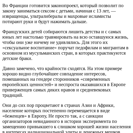
Во Франции готовится законопроект, который позволит по
закону заниматься сексом с детьми, начиная с 13 лет, —
извращенцы, ультралибералы и махровые исламисты
потирают руки и будут нажимать дальше.
Французских детей собираются лишить детства и с самых
юных лет настолько травмировать на всю оставшуюся жизнь,
чтобы они уже ничему не удивлялись. Для этого их
«сексуальное воспитание» поручат педофилам и мигрантам в
основном из мусульманских стран, в которых практикуются
детские браки.
Давно замечено, что крайности сходятся. На этом примере
хорошо видно глубочайшее совпадение интересов,
помешанных на гендере сторонников «современных
европейских ценностей» и неспроста оказавшихся в Европе
приверженцев самых диких нравов и средневековых
традиций.
Они до сих пор процветают в странах Азии и Африки,
население которых постепенно перемещается в виде
«беженцев» в Европу, Не просто так, а с санкции
организаторов невиданного в истории эксперимента по
замещению привыкшего к слишком хорошей жизни населения
в интересах наднациональной элиты и денежных мешков.