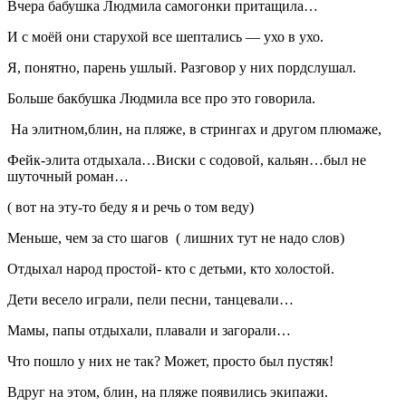
Вчера бабушка Людмила самогонки притащила…
И с моёй они старухой все шептались — ухо в ухо.
Я, понятно, парень ушлый. Разговор у них пордслушал.
Больше бакбушка Людмила все про это говорила.
На элитном,блин, на пляже, в стрингах и другом плюмаже,
Фейк-элита отдыхала…Виски с содовой, кальян…был не
шуточный роман…
( вот на эту-то беду я и речь о том веду)
Меньше, чем за сто шагов ( лишних тут не надо слов)
Отдыхал народ простой- кто с детьми, кто холостой.
Дети весело играли, пели песни, танцевали…
Мамы, папы отдыхали, плавали и загорали…
Что пошло у них не так? Может, просто был пустяк!
Вдруг на этом, блин, на пляже появились экипажи.