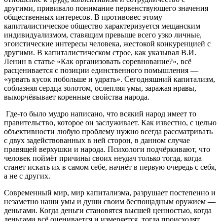
другими, прививало понимание первенствующего значения
общественных интересов. В противовес этому
капиталистическое общество характеризуется мещанским
индивидуализмом, ставящим превыше всего узко личные,
эгоистические интересы человека, жестокой конкуренцией с
другими. В капиталистическом строе, как указывал В.И.
Ленин в статье «Как организовать соревнование?», всё
расценивается с позиции единственного помышления —
«урвать кусок побольше и удрать». Сегодняшний капитализм,
соблазняя сердца золотом, ослепляя умы, заражая нравы,
выкорчёвывает коренные свойства народа.
Где-то было мудро написано, что всякий народ имеет то
правительство, которое он заслуживает. Как известно, с целью
объективности любую проблему нужно всегда рассматривать
с двух задействованных в ней сторон, в данном случае
правящей верхушки и народа. Психологи подчёркивают, что
человек поймёт причины своих неудач только тогда, когда
станет искать их в самом себе, начнёт в первую очередь с себя,
а не с других.
Современный мир, мир капитализма, разрушает постепенно и
незаметно наши умы и души своим беспощадным оружием —
деньгами. Когда деньги становятся высшей ценностью, когда
деньгами всё оценивается и измеряется, тогда происходят