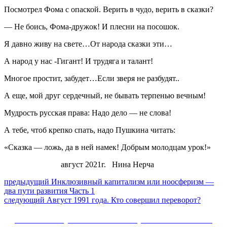
Посмотрел Фома с опаской. Верить в чудо, верить в сказки?
— Не боись, Фома-дружок! И плесни на посошок.
Я давно живу на свете…От народа сказки эти…
А народ у нас -Гигант! И трудяга и талант!
Многое простит, забудет…Если зверя не разбудят..
А еще, мой друг сердечный, не бывать терпенью вечным!
Мудрость русская права: Надо дело — не слова!
А тебе, чтоб крепко спать, надо Пушкина читать:
«Сказка — ложь, да в ней намек! Добрым молодцам урок!»
август 2021г. Нина Нерча
Навигация
Предыдущий
предыдущий
Инклюзивный капитализм или ноосферизм —
пост:
два пути развития Часть 1
по
Следующее
следующий
Август 1991 года. Кто совершил переворот?
записям
сообщение:
Сайт Коммунистической партии Российской