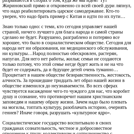
разрываются в спорах о том, куда же мы идем? Тут
Жириновский прямо и откровенно со всей своей дури ляпнул,
что надо реабилитировать царское самодержавие. Кто-то
уверен, что надо брать пример с Китая и идти по их пути…
Знаю только одно: с теми, кто сегодня управляет нашей
страной, ничего лучшего для блага народа и самой страны
сделано не будет. Разрушено, разграблено и потеряно все
хорошее, что было в социалистическом обществе. Сегодня для
народа нет ни образования, ни медицинского обслуживания,
ни культуры…Народ полностью обескровлен, растерян,
напуган. Для него нет работы, жилья; семьи не создаются
только потому, что этой семье негде будет жить и не на что
будет ее содержать, да и будущее детей очень туманно…
Процветает в нашем обществе безнравственность, жестокость,
алчность. За прошедшие тридцать лет образ нашей жизни в
обществе изменился до неузнаваемости. Во всех сферах
чувствуется насаждение чего-то чуждого для нас, что коробит
душу и сознание, что противоречит нашим христианским
заповедям и нашему образу жизни. Зачем надо было плевать
на могилы, топтать культуру, разоблачать историю, очернять
гениев? Иначе говоря, разрушать «культурное ядро».
Социалистическое государство воспитывало в своих
гражданах сознательность, честное и добросовестное
отношение к труду, коллективизм и сотрудничество с