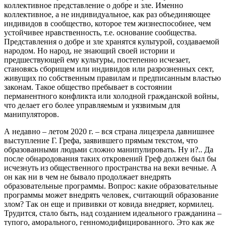
коллективное представление о добре и зле. Именно
коллективное, а не индивидуальное, как раз объединяющее
индивидов в сообщество, которое тем жизнеспособнее, чем
устойчивее нравственность, т.е. основание сообщества.
Представления о добре и зле хранятся культурой, создаваемой
народом. Но народ, не знающий своей истории и
предшествующей ему культуры, постепенно исчезает,
становясь сборищем или индивидов или разрозненных сект,
живущих по собственным правилам и предписанным властью
законам. Такое общество пребывает в состоянии
перманентного конфликта или холодной гражданской войны,
что делает его более управляемым и уязвимым для
манипуляторов.
А недавно – летом 2020 г. – вся страна лицезрела давнишнее
выступление Г. Грефа, заявившего прямым текстом, что
образованными людьми сложно манипулировать. Ну и?.. Да
после обнародования таких откровений Греф должен был бы
исчезнуть из общественного пространства на веки вечные. А
он как ни в чем не бывало продолжает внедрять
образовательные программы. Вопрос: какие образовательные
программы может внедрять человек, считающий образование
злом? Так он еще и прививки от ковида внедряет, кормилец.
Трудится, стало быть, над созданием идеального гражданина –
тупого, аморального, генномодифицированного. Это как же