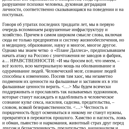
разрушение психики человека, духовная деградация
личности, соответственно сказывающаяся на поведении и на
поступках.
Говоря об утратах последних тридцати лет, мы в первую
очередь вспоминаем разрушенные инфраструктуру и
хозяйство. Причем в самом широком смысле слова, включая
сюда не только предприятия и систему жизнеобеспечения, но
и медицину, образование, науку и многое, многое другое.
Однако мы знаем четко о «Плане Даллеса», предписывавшем
начать атаку на Россию с уничтожения не заводов и фабрик,
а… НРАВСТВЕННОСТИ: «И мы бросим всё, что имеем, –
всё золото, всю материальную мощь на оболванивание и
одурачивание людей. Человеческий мозг, сознание людей
способны к изменению. Посеяв там хаос, мы незаметно
подменим их ценности на фальшивые и заставим их в эти
фальшивые ценности верить. <…> Мы будем всячески
поддерживать и прославлять так называемых художников,
которые станут насаждать и вдалбливать в человеческое
сознание культ секса, насилия, садизма, предательства, –
словом, всякой безнравственности. <…> Честность и
порядочность будут осмеиваться и никому не станут нужны,
превратятся в пережиток прошлого. Хамство и наглость, ложь
и обман, пьянство и наркомания, животный страх друг перед
другом и беззастенчивость, предательство, национализм и