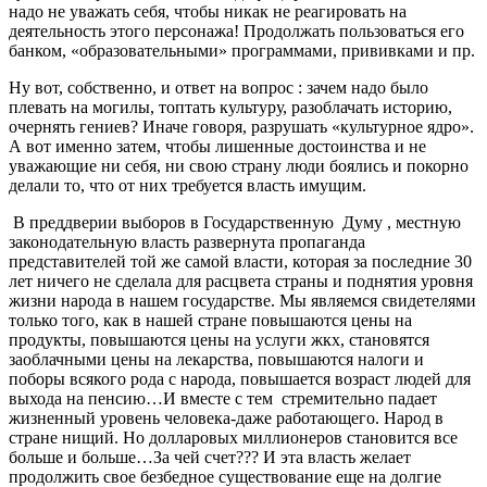
надо не уважать себя, чтобы никак не реагировать на
деятельность этого персонажа! Продолжать пользоваться его
банком, «образовательными» программами, прививками и пр.
Ну вот, собственно, и ответ на вопрос : зачем надо было
плевать на могилы, топтать культуру, разоблачать историю,
очернять гениев? Иначе говоря, разрушать «культурное ядро».
А вот именно затем, чтобы лишенные достоинства и не
уважающие ни себя, ни свою страну люди боялись и покорно
делали то, что от них требуется власть имущим.
В преддверии выборов в Государственную Думу , местную
законодательную власть развернута пропаганда
представителей той же самой власти, которая за последние 30
лет ничего не сделала для расцвета страны и поднятия уровня
жизни народа в нашем государстве. Мы являемся свидетелями
только того, как в нашей стране повышаются цены на
продукты, повышаются цены на услуги жкх, становятся
заоблачными цены на лекарства, повышаются налоги и
поборы всякого рода с народа, повышается возраст людей для
выхода на пенсию…И вместе с тем стремительно падает
жизненный уровень человека-даже работающего. Народ в
стране нищий. Но долларовых миллионеров становится все
больше и больше…За чей счет??? И эта власть желает
продолжить свое безбедное существование еще на долгие