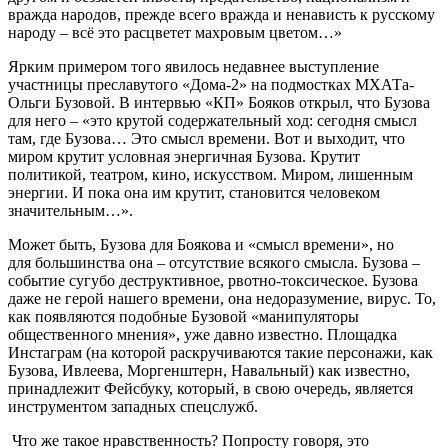
вражда народов, прежде всего вражда и ненависть к русскому
народу – всё это расцветет махровым цветом…»
Ярким примером того явилось недавнее выступление
участницы преславутого «Дома-2» на подмостках МХАТа-
Ольги Бузовой. В интервью «КП» Бояков открыл, что Бузова
для него – «это крутой содержательный ход: сегодня смысл
там, где Бузова… Это смысл времени. Вот и выходит, что
миром крутит условная энергичная Бузова. Крутит
политикой, театром, кино, искусством. Миром, лишенным
энергии. И пока она им крутит, становится человеком
значительным…».
Может быть, Бузова для Боякова и «смысл времени», но
для большинства она – отсутствие всякого смысла. Бузова –
событие сугубо деструктивное, рвотно-токсическое. Бузова
даже не герой нашего времени, она недора­зумение, вирус. То,
как появляются подобные Бузовой «манипуляторы
общественного мнения», уже давно известно. Площадка
Инстаграм (на которой раскручиваются такие персонажи, как
Бузова, Ивлеева, Моргенштерн, Навальный) как известно,
принадлежит Фейсбуку, который, в свою очередь, является
инструментом западных спецслужб.
Что же такое нравственность? Попросту говоря, это