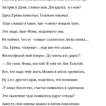
Застряв в Думе, словно ком..Догадался, я о ком?
Здесь Ерёма помолчал. Головою покачал.
-Еще слышал я такое, про «совок» вещали трое..
Это люди, брат Фома, недалекого ума.
Не поймут, что от «совка» схлопотать легко пинка…
-Ты, Ерёма, «освежи»…еще кое-что скажи..
Философский мой вопрос- До элиты кто дорос?-
— Не гони, Фома, постой! Я тебе не Лев Толстой.
Все, что надо тебе знать,Можно в кигах прочитать.
Ну а я с другого края, поделюсь, что понимаю:
-У иных богатство, счастье появилось в одночасье.
Это сказочное чудо появилось вдруг откуда?
Завести свое именье можно в пятом поколении,