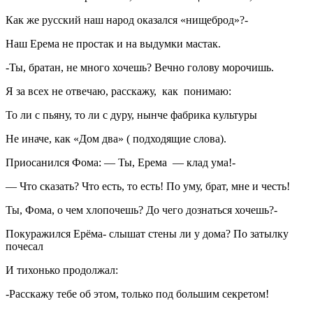
Как же русский наш народ оказался «нищеброд»?-
Наш Ерема не простак и на выдумки мастак.
-Ты, братан, не много хочешь? Вечно голову морочишь.
Я за всех не отвечаю, расскажу, как понимаю:
То ли с пьяну, то ли с дуру, нынче фабрика культуры
Не иначе, как «Дом два» ( подходящие слова).
Приосанился Фома: — Ты, Ерема — клад ума!-
— Что сказать? Что есть, то есть! По уму, брат, мне и честь!
Ты, Фома, о чем хлопочешь? До чего дознаться хочешь?-
Покуражился Ерёма- слышат стены ли у дома? По затылку
почесал
И тихонько продолжал:
-Расскажу тебе об этом, только под большим секретом!