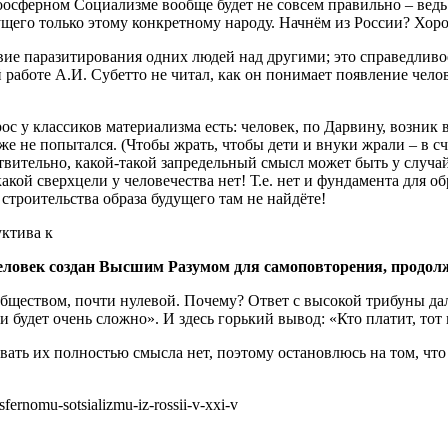
оосферном Социализме вообще будет не совсем правильно – ведь
щего только этому конкретному народу. Начнём из России? Хо
ие паразитирования одних людей над другими; это справедливо
й работе А.И. Субетто не читал, как он понимает появление чело
 у классиков материализма есть: человек, по Дарвину, возник в
же не попытался. (Чтобы жрать, чтобы дети и внуки жрали – в с
йствительно, какой-такой запредельный смысл может быть у случ
какой сверхцели у человечества нет! Т.е. нет и фундамента для 
 строительства образа будущего там не найдёте!
ктива к
еловек создан Высшим Разумом для самоповторения, продолж
бществом, почти нулевой. Почему? Ответ с высокой трибуны дал
 будет очень сложно». И здесь горький вывод: «Кто платит, тот
вать их полностью смысла нет, поэтому остановлюсь на том, ч
sfernomu-sotsializmu-iz-rossii-v-xxi-v