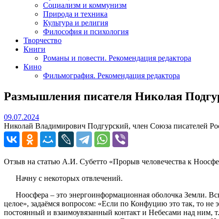
Социализм и коммунизм
Природа и техника
Культура и религия
Философия и психология
Творчество
Книги
Романы и повести. Рекомендация редактора
Кино
Фильмография. Рекомендация редактора
Размышления писателя Николая Подгур
09.07.2024
09.07.2024
Николай Владимирович Подгурский, член Союза писателей Росс
Отзыв на статью А.И. Субетто «Прорыв человечества к Ноосф
Начну с некоторых отвлечений.
Ноосфера – это энергоинформационная оболочка Земли. Вспоми
целое», задаёмся вопросом: «Если по Конфуцию это так, то не
постоянный и взаимоувязанный контакт и Небесами над ним, т.е