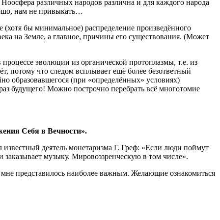
 Ноосфера различных народов различна и для каждого народа
рошо, нам не привыкать…
е (хотя бы минимальное) распределение произведённого
века на Земле, а главное, причины его существования. (Может
 процессе эволюции из органической протоплазмы, т.е. из
чёт, потому что следом всплывает ещё более безответный
айно образовавшегося (при «определённых» условиях)
образ будущего! Можно построчно перебрать всё многотомие
ения Себя в Вечности».
 известный деятель монетаризма Г. Греф: «Если люди поймут
 и заказывает музыку. Мировоззренческую в том числе».
то мне представилось наиболее важным. Желающие ознакомиться