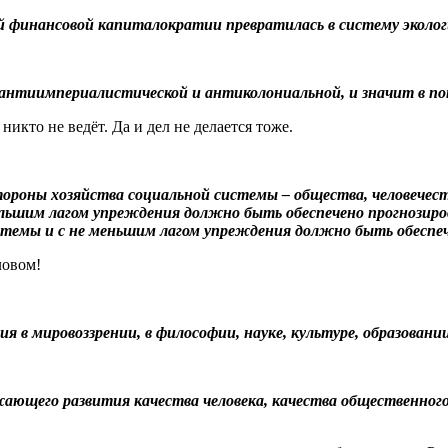
 финансовой капиталократии превратилась в систему эколог
нтиимпериалистической и антиколониальной, и значит в пот
кто не ведёт. Да и дел не делается тоже.
тороны хозяйства социальной системы – общества, человечес
большим лагом упреждения должно быть обеспечено прогнозир
стемы и с не меньшим лагом упреждения должно быть обеспеч
ловом!
 мировоззрении, в философии, науке, культуре, образовании
ающего развития качества человека, качества общественног