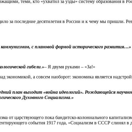
ащими, теми, кто «ухватил за узды» систему образования в Ро
о за последние десятилетия в России и к чему мы пришли. Рево
с коммунизмом, с плановой формой исторического развития…
ологической гибели
.
»
– Я двумя руками – «За!»
ад экономикой, а совсем наоборот: экономика является надстро
редний план выходит «война идеологий». Рождающейся научн
огического Духовного Социализма
.
»
 от царствующего пока бандитско-колониального капитализма! 
ентирующего события 1917 года, «Социализм в СССР слинял в дв