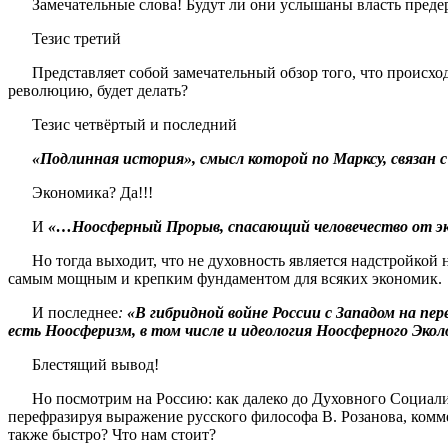
Замечательные слова! Будут ли они услышаны власть предерж
Тезис третий
Представляет собой замечательный обзор того, что происходил
революцию, будет делать?
Тезис четвёртый и последний
«Подлинная история», смысл которой по Марксу,
связан 
Экономика? Да!!!
И
«…Ноосферный Прорыв, спасающий человечество от эк
Но тогда выходит, что не духовность является надстройкой н
самым мощным и крепким фундаментом для всяких экономик.
И последнее
:
«В гибридной войне России с Западом на пе
есть Ноосферизм, в том числе и идеология Ноосферного Экол
Блестящий вывод!
Но посмотрим на Россию: как далеко до Духовного Социализма
перефразируя выражение русского философа В. Розанова, комм
также быстро? Что нам стоит?