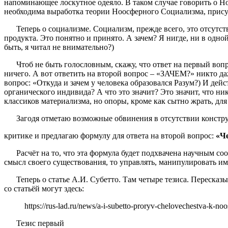
напоминающее лоскутное одеяло. В таком случае говорить о Н
необходима выработка теории Ноосферного Социализма, прису
Теперь о социализме. Социализм, прежде всего, это отсутств
продукта. Это понятно и принято. А зачем? Я нигде, ни в одно
быть, я читал не внимательно?)
Чтоб не быть голословным, скажу, что ответ на первый вопрос
ничего. А вот ответить на второй вопрос – «ЗАЧЕМ?» никто да
вопрос: «Откуда и зачем у человека образовался Разум?) И де
органического индивида? А что это значит? Это значит, что ни
классиков материализма, но опоры, кроме как сытно жрать, для
Загодя отметаю возможные обвинения в отсутствии констру
критике и предлагаю формулу для ответа на второй вопрос:
«Ч
Расчёт на то, что эта формула будет подхвачена научным соо
смысл своего существования, то управлять, манипулировать ими
Теперь о статье А.И. Субетто. Там четыре тезиса. Пересказы
со статьёй могут здесь:
https://rus-lad.ru/news/a-i-subetto-proryv-chelovechestva-k-noo
Тезис первый