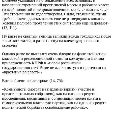
косвенно
указывает на столкновение всех основных и
назревших стремлений крестьянской массы и рабочего класса
со всей полнотой и неприкосновенностью <…> власти. <…>
Эти стремления не удовлетворены. Силы, стоящие за этими
требованиями, далеко, далеко еще не развернулись вполне.
Условия полного проявления этих сил только еще назревают»
(13, 111).
Ну разве не светлый умница великий вождь трудящихся после
таких вот статей, и разве не гнусна клевещущая на него
сволочь?
Однако разве не выглядит очень бледно на фоне этой ясной
классовой и революционной позиции коммуниста Ленина
приверженность КПРФ к «новой российской
государственности»? Разве не жалки потуги и претензии на
«врастание во власть»?
Вот ещё ленинские строки (14, 75):
«Коммунисты смотрят на парламентаризм (участие в
представительных собраниях), как на одно из средств
просвещения, воспитания и организации пролетариата в
самостоятельную классовую партию, как на одно из средств
политической борьбы за освобождение рабочих».