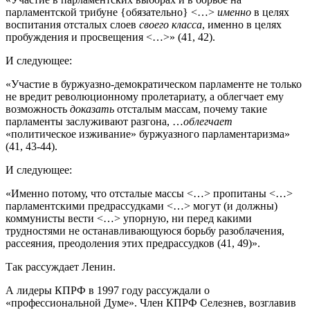
парламентской трибуне {обязательно} <…>
именно
в целях
воспитания отсталых слоев
своего класса
, именно в целях
пробуждения и просвещения <…>» (41, 42).
И следующее:
«Участие в буржуазно-демократическом парламенте не только
не вредит революционному пролетариату, а облегчает ему
возможность
доказать
отсталым массам, почему такие
парламенты заслуживают разгона, …
облегчает
«политическое изживание» буржуазного парламентаризма»
(41, 43-44).
И следующее:
«Именно потому, что отсталые массы <…> пропитаны <…>
парламентскими предрассудками <…> могут (и должны)
коммунисты вести <…> упорную, ни перед какими
трудностями не останавливающуюся борьбу разоблачения,
рассеяния, преодоления этих предрассудков (41, 49)».
Так рассуждает Ленин.
А лидеры КПРФ в 1997 году рассуждали о
«профессиональной Думе». Член КПРФ Селезнев, возглавив