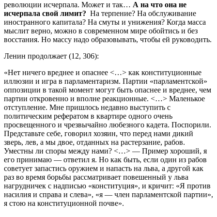
революции исчерпала. Может и так…
А на что она не
исчерпала свой лимит?
На терпение? На обслуживание
иностранного капитала? На смуты и унижения? Когда масса
мыслит верно, можно в современном мире обойтись и без
восстания. Но массу надо образовывать, чтобы ей руководить.
Ленин продолжает (12, 306):
«Нет ничего вреднее и опаснее <…> как конституционные
иллюзии и игра в парламентаризм. Партии «парламентской»
оппозиции в такой момент могут быть опаснее и вреднее, чем
партии откровенно и вполне реакционные. <…> Маленькое
отступление. Мне пришлось недавно выступить с
политическим рефератом в квартире одного очень
просвещенного и чрезвычайно любезного кадета. Поспорили.
Представьте себе, говорил хозяин, что перед нами дикий
зверь, лев, а мы двое, отданных на растерзание, рабов.
Уместны ли споры между нами? <…> — Пример хороший, я
его принимаю — ответил я. Но как быть, если один из рабов
советует запастись оружием и напасть на льва, а другой как
раз во время борьбы рассматривает повешенный у льва
нагрудничек с надписью «конституция», и кричит: «Я против
насилия и справа и слева», «я — член парламентской партии»,
я стою на конституционной почве».