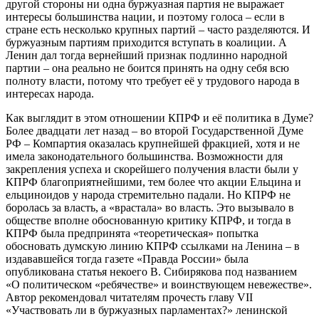
другой стороны ни одна буржуазная партия не выражает
интересы большинства нации, и поэтому голоса – если в
стране есть несколько крупных партий – часто разделяются. И
буржуазным партиям приходится вступать в коалиции. А
Ленин дал тогда вернейший признак подлинно народной
партии – она реально не боится принять на одну себя всю
полноту власти, потому что требует её у трудового народа в
интересах народа.
Как выглядит в этом отношении КПРФ и её политика в Думе?
Более двадцати лет назад – во второй Государственной Думе
РФ – Компартия оказалась крупнейшей фракцией, хотя и не
имела законодательного большинства. Возможности для
закрепления успеха и скорейшего получения власти были у
КПРФ благоприятнейшими, тем более что акции Ельцина и
ельциноидов у народа стремительно падали. Но КПРФ не
боролась за власть, а «врастала» во власть. Это вызывало в
обществе вполне обоснованную критику КПРФ, и тогда в
КПРФ была предпринята «теоретическая» попытка
обосновать думскую линию КПРФ ссылками на Ленина – в
издававшейся тогда газете «Правда России» была
опубликована статья некоего В. Сибирякова под названием
«О политическом «ребячестве» и воинствующем невежестве».
Автор рекомендовал читателям прочесть главу VII
«Участвовать ли в буржуазных парламентах?» ленинской