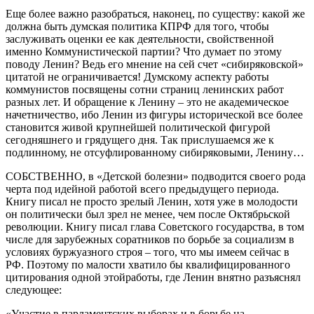
Еще более важно разобраться, наконец, по существу: какой же
должна быть думская политика КПРФ для того, чтобы
заслуживать оценки ее как деятельности, свойственной
именно Коммунистической партии? Что думает по этому
поводу Ленин? Ведь его мнение на сей счет «сибиряковской»
цитатой не ограничивается! Думскому аспекту работы
коммунистов посвящены сотни страниц ленинских работ
разных лет. И обращение к Ленину – это не академическое
начетничество, ибо Ленин из фигуры исторической все более
становится живой крупнейшей политической фигурой
сегодняшнего и грядущего дня. Так прислушаемся же к
подлинному, не отсуфлированному сибиряковыми, Ленину…
СОБСТВЕННО, в «Детской болезни» подводится своего рода
черта под идейной работой всего предыдущего периода.
Книгу писал не просто зрелый Ленин, хотя уже в молодости
он политически был зрел не менее, чем после Октябрьской
революции. Книгу писал глава Советского государства, в том
числе для зарубежных соратников по борьбе за социализм в
условиях буржуазного строя – того, что мы имеем сейчас в
РФ. Поэтому по малости хватило бы квалифицированного
цитирования одной этойработы, где Ленин внятно разъяснял
следующее:
«Участие в парламентских выборах и в борьбе на