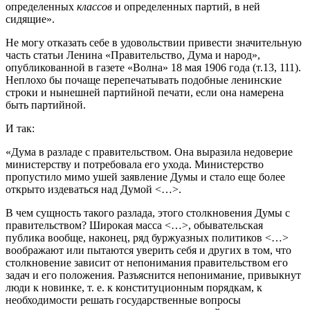
определенных
классов
и определенных партий, в ней
сидящие».
Не могу отказать себе в удовольствии привести значительную
часть статьи Ленина «Правительство, Дума и народ»,
опубликованной в газете «Волна» 18 мая 1906 года (т.13, 111).
Неплохо бы почаще перепечатывать подобные ленинские
строки и нынешней партийной печати, если она намерена
быть партийной.
И так:
«Дума в разладе с правительством. Она выразила недоверие
министерству и потребовала его ухода. Министерство
пропустило мимо ушей заявление Думы и стало еще более
открыто издеваться над Думой <…>.
В чем сущность такого разлада, этого столкновения Думы с
правительством? Широкая масса <…>, обывательская
публика вообще, наконец, ряд буржуазных политиков <…>
воображают или пытаются уверить себя и других в том, что
столкновение зависит от непонимания правительством его
задач и его положения. Разъяснится непонимание, привыкнут
люди к новинке, т. е. к конституционным порядкам, к
необходимости решать государственные вопросы