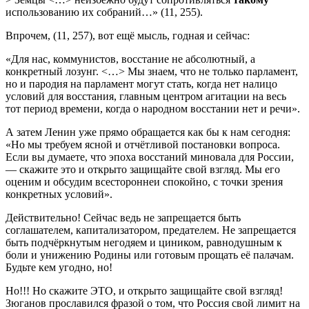
использованию их собраний…» (11, 255).
Впрочем, (11, 257), вот ещё мысль, годная и сейчас:
«Для нас, коммунистов, восстание не абсолютный, а
конкретный лозунг. <…> Мы знаем, что не только парламент,
но и пародия на парламент могут стать, когда нет налицо
условий для восстания, главным центром агитации на весь
тот период времени, когда о народном восстании нет и речи».
А затем Ленин уже прямо обращается как бы к нам сегодня:
«Но мы требуем ясной и отчётливой постановки вопроса.
Если вы думаете, что эпоха восстаний миновала для России,
— скажите это и открыто защищайте свой взгляд. Мы его
оценим и обсудим всестороннеи спокойно, с точки зрения
конкретных условий».
Действительно! Сейчас ведь не запрещается быть
соглашателем, капитализатором, предателем. Не запрещается
быть подчёркнутым негодяем и циником, равнодушным к
боли и унижению Родины или готовым прощать её палачам.
Будьте кем угодно, но!
Но!!! Но скажите ЭТО, и открыто защищайте свой взгляд!
Зюганов прославился фразой о том, что Россия свой лимит на