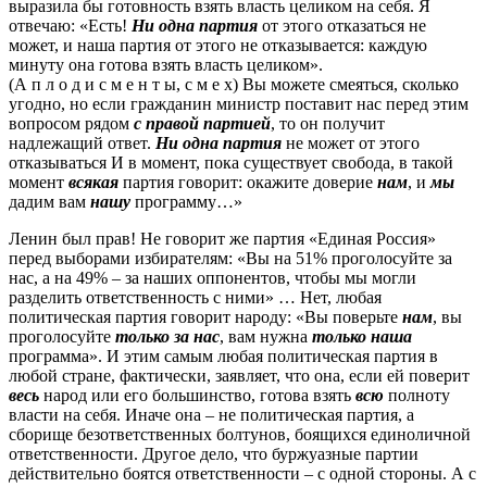
выразила бы готовность взять власть целиком на себя. Я
отвечаю: «Есть!
Ни одна партия
от этого отказаться не
может, и наша партия от этого не отказывается: каждую
минуту она готова взять власть целиком».
(А п л о д и с м е н т ы, с м е х) Вы можете смеяться, сколько
угодно, но если гражданин министр поставит нас перед этим
вопросом рядом
с правой партией
, то он получит
надлежащий ответ.
Ни одна партия
не может от этого
отказываться И в момент, пока существует свобода, в такой
момент
всякая
партия говорит: окажите доверие
нам
, и
мы
дадим вам
нашу
программу…»
Ленин был прав! Не говорит же партия «Единая Россия»
перед выборами избирателям: «Вы на 51% проголосуйте за
нас, а на 49% – за наших оппонентов, чтобы мы могли
разделить ответственность с ними» … Нет, любая
политическая партия говорит народу: «Вы поверьте
нам
, вы
проголосуйте
только
за
нас
, вам нужна
только
наша
программа». И этим самым любая политическая партия в
любой стране, фактически, заявляет, что она, если ей поверит
весь
народ или его большинство, готова взять
всю
полноту
власти на себя. Иначе она – не политическая партия, а
сборище безответственных болтунов, боящихся единоличной
ответственности. Другое дело, что буржуазные партии
действительно боятся ответственности – с одной стороны. А с