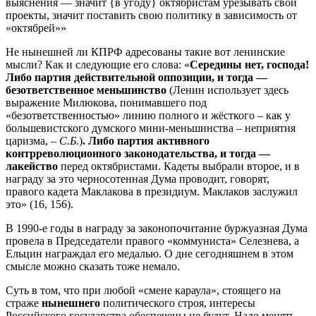
выяснения — значит {в угоду} октябристам урезывать свои
проекты, значит поставить свою политику в зависимость от
«октябрей»»
Не нынешней ли КПРФ адресованы такие вот ленинские
мысли? Как и следующие его слова: «
Середины нет, господа!
Либо партия действительной оппозиции, и тогда —
безответственное меньшинство
(Ленин использует здесь
выражение Милюкова, понимавшего под
«безответственностью» линию полного и жёсткого – как у
большевистского думского мини-меньшинства – неприятия
царизма, –
С.Б
.)
. Либо партия активного
контрреволюционного законодательства, и тогда —
лакейство
перед октябристами. Кадеты выбрали второе, и в
награду за это черносотенная Дума проводит, говорят,
правого кадета Маклакова в президиум. Маклаков заслужил
это» (16, 156).
В 1990-е годы в награду за законопочитание буржуазная Дума
провела в Председатели правого «коммуниста» Селезнева, а
Ельцин награждал его медалью. О дне сегодняшнем в этом
смысле можно сказать тоже немало.
Суть в том, что при любой «смене караула», стоящего на
страже
нынешнего
политического строя, интересы
Российского государства обеспечены не будут. Надо менять –