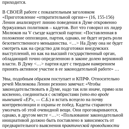
приходится.
В СВОЕЙ работе с показательным заголовком
«Приготовление «отвратительной оргии»» (16, 155-156)
Ленин анализирует линию поведения в Думе откровенно
буржуазных политиков – кадетов. Вот что говорил их лидер
Милюков на V съезде кадетской партии: «Поставленная в
положение оппозиции, партия, однако, не будет играть роли
безответственного меньшинства. <…> На Думу она не будет
смотреть как на средство для подготовки внедумских
выступлений, но как на высший государственный орган,
обладающий точно определенною в законе долею верховной
власти. В Думу <…> партия идет с твердым намерением
принять активное участие в ее законодательной работе» …
Увы, подобным образом поступает и КПРФ. Относительно
речей Милюкова Ленин резонно замечал: «Чтобы
законодательствовать в Думе, надо так или иначе, прямо или
косвенно, соединиться с октябристами (
что-то вроде
нынешней «ЕР», — С.Б
.) и встать всецело на почву
контрреволюции и охраны ее побед. Кадеты стараются
умолчать об этой очевидной вещи. Они проговариваются,
однако, в другом месте <…>: «Пользование законодательной
инициативой должно быть поставлено в зависимость от
предварительного выяснения
практической проводимости