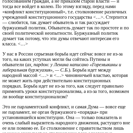
голосованием граждан, а не приказом старой власти — и
тогда все войдет в колею. По этому взгляду, перед нами
«конфликт конституционный», т.е. столкновение различных
учреждений конституционного государства <…>. Стерпится
— слюбится, так думает обыватель и так рассуждает
буржуазный политик. Обыватель думает так по простоте и по
своей политической неопытности. Буржуазный политик
думает так потому, что эти думы отвечают интересам его
класса. <…>
У нас в России серьезная борьба идет сейчас вовсе не из-за
того, на каких уступках могли бы сойтись Путины и
обыватели (
ах, пардон: у Ленина написано «Горемыкины и
либеральная буржуазия», — С.Б
.). Борьба идет между
народной массой <…> и <…> чиновничьей властью, которая
не может жить при действительно конституционных
порядках. Борьба идет не из-за того, как следует правильно
применять уроки конституционализма, а из-за того, возможен
ли вообще конституционализм?
Это не парламентский конфликт, и самая Дума — вовсе еще
не парламент, не орган буржуазного «порядка» при
установившейся конституции. Она — только показатель и
очень слабый выразитель народного движения, растущего вне
ее или помимо ее. Ее столкновение с правительством лишь