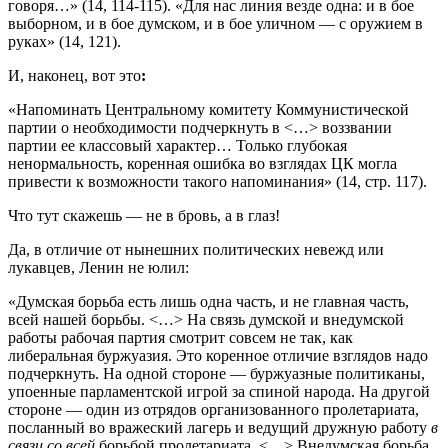
говоря…» (14, 114-115). «Для нас линия везде одна: и в бое
выборном, и в бое думском, и в бое уличном — с оружием в
руках» (14, 121).
И, наконец, вот это
:
«Напоминать Центральному комитету Коммунистической
партии о необходимости подчеркнуть в <…> воззвании
партии ее классовый характер… Только глубокая
ненормальность, коренная ошибка во взглядах ЦК могла
привести к возможности такого напоминания» (14, стр. 117).
Что тут скажешь — не в бровь, а в глаз!
Да, в отличие от нынешних политических невежд или
лукавцев, Ленин не юлил:
«Думская борьба есть лишь одна часть, и не главная часть,
всей нашей борьбы. <…> На связь думской и внедумской
работы рабочая партия смотрит совсем не так, как
либеральная буржуазия. Это коренное отличие взглядов надо
подчеркнуть. На одной стороне — буржуазные политиканы,
упоенные парламентской игрой за спиной народа. На другой
стороне — один из отрядов организованного пролетариата,
посланный во вражеский лагерь и ведущий дружную работу
в
связи
со всей
борьбой пролетариата. <…> Внедумская борьба