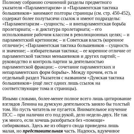
Полному собранию сочинений разделы предметного
указателя «Парламентаризм» и «Парламентская тактика
большевиков» занимают полторы страницы (см. стр. 450-452),
содержат более полутысячи ссылок и имеют подразделы:
«Парламентаризм – сущность; – и внепарламентская борьба
пролетариата; – и диктатура пролетариата; – его
использование рабочим классом в революционных целях; – и
парламентский кретинизм; – и Советская власть (коренное
отличие)»; «Парламентская тактика большевиков – сущность
и значение; – избирательная тактика; – ее коренное отличие от
парламентской тактики меньшевиков и других партий; –
руководство и контроль партии за деятельностью
парламентской фракции; – сочетание парламентских и
непарламентских форм борьбы». Между прочим, есть и
отдельный раздел Указателя с названием «Думская тактика
большевиков» (ещё лист одних лишь ссылок на
соответствующие тома и страницы).
Иными словами, более-менее полное всего лишь цитирование
взглядов Ленина на думскую деятельность заняло бы толстый
том. Но пусть читатель не пугается. Внимательное изучение
ПСС – при наличии его под рукой, дело недели-двух. Не так
уж много, если хочешь разобраться без «помощи»
сибиряковых. Здесь же из общего свода приведена лишь
малая, но
представительная
часть. Надеюсь, вдумчивое