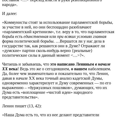
народа».
И далее:
«Коммунисты стоят за использование парламентской борьбы,
за участие в ней, но они беспощадно разоблачают
«парламентский кретинизм», т.е. веру в то, что парламентская
борьба есть
единственная
или
при всяких условиях главная
форма политической борьбы. …Вершатся ли у нас дела в
государстве так, как решаются они в Думе? Отражают ли
«думские» партии сколь-нибудь верно {реальные}
политические силы в данный момент <…>?».
Читаешь и забываешь, что
это написано
Лениным
в начале
ХХ
века
! Ведь это же о сегодняшнем,
о нашем
наболевшем.
Да, более чем знаменательно и показательно то, что Ленин,
давая в начале ХХ века точный анализ кадетской Думы,
одновременно характеризует и Думу современных — по его
выражению – «буржуазных пошляков», думающих, что их
Дума есть «воплощение «чистой идеи» народного
представительства».
Ленин пишет (13, 42):
«Наша Дума есть то, что из нее делают представители