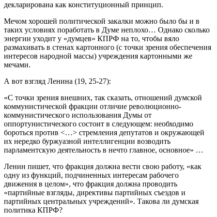
декларирована как конституционный принцип.
Мечом хорошей политической закалки можно было бы и в
таких условиях поработать в Думе неплохо… Однако сколько
энергии уходит у «думцев» КПРФ на то, чтобы вяло
размахивать в стенах картонного (с точки зрения обеспечения
интересов народной массы) учреждения картонными же
мечами.
А вот взгляд Ленина (19, 25-27):
«С точки зрения внешних, так сказать, отношений думской
коммунистической фракции отличие революционно-
коммунистического использования Думы от
оппортунистического состоит в следующем: необходимо
бороться против <…> стремления депутатов и окружающей
их нередко буржуазной интеллигенции возводить
парламентскую деятельность в нечто главное, основное» …
Ленин пишет, что фракция должна вести свою работу, «как
одну из функций, подчиненных интересам рабочего
движения в целом», что фракция должна проводить
«партийные взгляды, директивы партийных съездов и
партийных центральных учреждений». Такова ли думская
политика КПРФ?