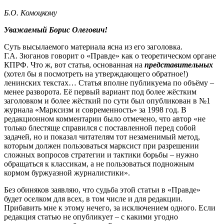
Б.О. Комоцкому
Уважаемый Борис Олегович!
Суть высылаемого материала ясна из его заголовка.
Г.А. Зюганов говорит о «Правде» как о теоретическом органе
КПРФ. Что ж, вот статья, основанная на
представительных
(хотел бы я посмотреть на утверждающего обратное!)
ленинских текстах… Статья вполне публикуема по объёму –
менее разворота. Её первый вариант под более жёстким
заголовком и более жёсткий по сути был опубликован в №1
журнала «Марксизм и современность» за 1998 год. В
редакционном комментарии было отмечено, что автор «не
только блестяще справился с поставленной перед собой
задачей, но и показал читателям тот незаменимый метод,
которым должен пользоваться марксист при разрешении
сложных вопросов стратегии и тактики борьбы – нужно
обращаться к классикам, а не пользоваться подножным
кормом буржуазной журналистики».
Без обиняков заявляю, что судьба этой статьи в «Правде»
будет оселком для всех, в том числе и для редакции.
Прибавить мне к этому нечего, за исключением одного. Если
редакция статью не опубликует – с какими угодно