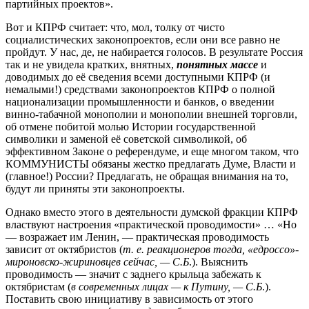
партийных проектов».
Вот и КПРФ считает: что, мол, толку от чисто
социалистических законопроектов, если они все равно не
пройдут. У нас, де, не набирается голосов. В результате Россия
так и не увидела кратких, внятных,
понятных массе
и
доводимых до её сведения всеми доступными КПРФ (и
немалыми!) средствами законопроектов КПРФ о полной
национализации промышленности и банков, о введении
винно-табачной монополии и монополии внешней торговли,
об отмене побитой молью Истории государственной
символики и заменой её советской символикой, об
эффективном Законе о референдуме, и еще многом таком, что
КОММУНИСТЫ обязаны жестко предлагать Думе, Власти и
(главное!) России? Предлагать, не обращая внимания на то,
будут ли приняты эти законопроекты.
Однако вместо этого в деятельности думской фракции КПРФ
властвуют настроения «практической проводимости» … «Но
— возражает им Ленин, — практическая проводимость
зависит от октябристов (
т. е. реакционеров тогда, «едроссо»-
мироновско-жириновцев сейчас, — С.Б
.). Выяснить
проводимость — значит с заднего крыльца забежать к
октябристам (
в современных лицах — к Путину, — С.Б
.).
Поставить свою инициативу в зависимость от этого