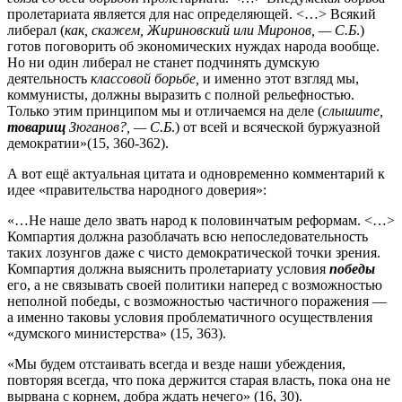
пролетариата является для нас определяющей. <…> Всякий
либерал (
как, скажем, Жириновский или Миронов, — С.Б
.)
готов поговорить об экономических нуждах народа вообще.
Но ни один либерал не станет подчинять думскую
деятельность
классовой борьбе,
и именно этот взгляд мы,
коммунисты, должны выразить с полной рельефностью.
Только этим принципом мы и отличаемся на деле (
слышите,
товарищ
Зюганов?, — С.Б
.) от всей и всяческой буржуазной
демократии»(15, 360-362).
А вот ещё актуальная цитата и одновременно комментарий к
идее «правительства народного доверия»:
«…Не наше дело звать народ к половинчатым реформам. <…>
Компартия должна разоблачать всю непоследовательность
таких лозунгов даже с чисто демократической точки зрения.
Компартия должна выяснить пролетариату условия
победы
его, а не связывать своей политики наперед с возможностью
неполной победы, с возможностью частичного поражения —
а именно таковы условия проблематичного осуществления
«думского министерства» (15, 363).
«Мы будем отстаивать всегда и везде наши убеждения,
повторяя всегда, что пока держится старая власть, пока она не
вырвана с корнем, добра ждать нечего» (16, 30).