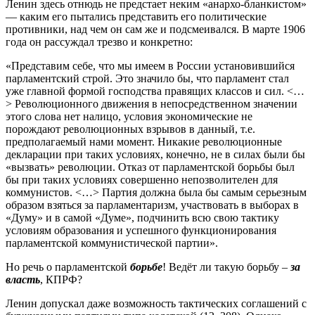
Ленин здесь отнюдь не предстает неким «анархо-бланкистом»
— каким его пытались представить его политические
противники, над чем он сам же и подсмеивался. В марте 1906
года он рассуждал трезво и конкретно:
«Представим себе, что мы имеем в России установившийся
парламентский строй. Это значило бы, что парламент стал
уже главной формой господства правящих классов и сил. <…
> Революционного движения в непосредственном значении
этого слова нет налицо, условия экономические не
порождают революционных взрывов в данный, т.е.
предполагаемый нами момент. Никакие революционные
декларации при таких условиях, конечно, не в силах были бы
«вызвать» революции. Отказ от парламентской борьбы был
бы при таких условиях совершенно непозволителен для
коммунистов. <…> Партия должна была бы самым серьезным
образом взяться за парламентаризм, участвовать в выборах в
«Думу» и в самой «Думе», подчинить всю свою тактику
условиям образования и успешного функционирования
парламентской коммунистической партии».
Но речь о парламентской
борьбе
! Ведёт ли такую борьбу –
за
власть
, КПРФ?
Ленин допускал даже возможность тактических соглашений с