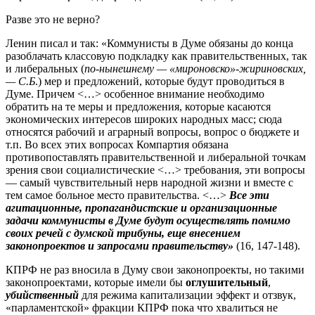
Разве это не верно?
Ленин писал и так: «Коммунисты в Думе обязаны до конца
разоблачать классовую подкладку как правительственных, так
и либеральных (
по-нынешнему — «мироновско»-жириновских,
— С.Б
.) мер и предложений, которые будут проводиться в
Думе. Причем <…> особенное внимание необходимо
обратить на те меры и предложения, которые касаются
экономических интересов широких народных масс; сюда
относятся рабочий и аграрный вопросы, вопрос о бюджете и
т.п. Во всех этих вопросах Компартия обязана
противопоставлять правительственной и либеральной точкам
зрения свои социалистические <…> требования, эти вопросы
— самый чувствительный нерв народной жизни и вместе с
тем самое больное место правительства. <…>
Все эти
агитационные, пропагандистские и организационные
задачи коммунисты в Думе будут осуществлять помимо
своих речей с думской трибуны, еще внесением
законопроектов и запросами правительству»
(16, 147-148).
КПРФ не раз вносила в Думу свои законопроекты, но такими
законопроектами, которые имели бы
оглушительный
,
убийственный
для режима капитализации эффект и отзвук,
«парламентской» фракции КПРФ пока что хвалиться не