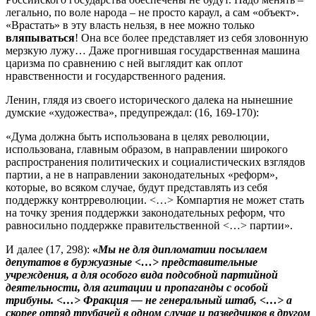
легально, по воле народа – не просто караул, а сам «объект».
«Врастать» в эту власть нельзя, в нее можно только
вляпываться
! Она все более представляет из себя зловонную
мерзкую лужу… Даже прогнившая государственная машина
царизма по сравнению с ней выглядит как оплот
нравственности и государственного радения.
Ленин, глядя из своего исторического далека на нынешние
думские «художества», предупреждал: (16, 169-170):
«Дума должна быть использована в целях революции,
использована, главным образом, в направлении широкого
распространения политических и социалистических взглядов
партии, а не в направлении законодательных «реформ»,
которые, во всяком случае, будут представлять из себя
поддержку контрреволюции. <…> Компартия не может стать
на точку зрения поддержки законодательных реформ, что
равносильно поддержке правительственной <…> партии».
И далее (17, 298):
«
Мы не для дипломатии посылаем
депутатов в буржуазные <…> представительные
учреждения, а для особого вида подсобной партийной
деятельности, для агитации и пропаганды с особой
трибуны. <…> Фракция — не генеральный штаб, <…> а
скорее отряд трубачей в одном случае и разведчиков в другом