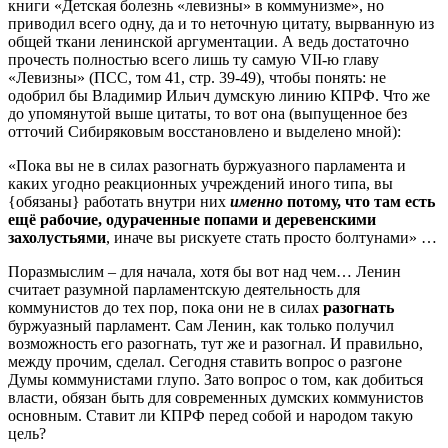
книги «Детская болезнь «левизны» в коммунизме», но
приводил всего одну, да и то неточную цитату, вырванную из
общей ткани ленинской аргументации. А ведь достаточно
прочесть полностью всего лишь ту самую VII-ю главу
«Левизны» (ПСС, том 41, стр. 39-49), чтобы понять: не
одобрил бы Владимир Ильич думскую линию КПРФ. Что же
до упомянутой выше цитаты, то вот она (выпущенное без
отточий Сибиряковым восстановлено и выделено мной):
«Пока вы не в силах разогнать буржуазного парламента и
каких угодно реакционных учреждений иного типа, вы
{обязаны} работать внутри них
именно
потому, что там есть
ещё рабочие, одураченные попами и деревенскими
захолустьями
, иначе вы рискуете стать просто болтунами» …
Поразмыслим – для начала, хотя бы вот над чем… Ленин
считает разумной парламентскую деятельность для
коммунистов до тех пор, пока они не в силах
разогнать
буржуазный парламент. Сам Ленин, как только получил
возможность его разогнать, тут же и разогнал. И правильно,
между прочим, сделал. Сегодня ставить вопрос о разгоне
Думы коммунистами глупо. Зато вопрос о том, как добиться
власти, обязан быть для современных думских коммунистов
основным. Ставит ли КПРФ перед собой и народом такую
цель?