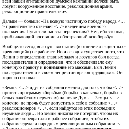
всей нашей агитационной думской кампании должен быть
лозунг: вооруженное восстание, революционная армия,
революционное правительство».
Дальше — больше: «На всякую частичную победу народа <…
> правительство отвечает <…> введением военного
положения. Пугает ли нас эта перспектива? Нет, ибо это шаг,
приближающий восстание и обостряющий всю борьбу».
Вообще-то сегодня лозунг восстания (в отличие от «цветных»
«революций») не работает. Но и сегодня существенно то, что
Ленин в определении главных задач и лозунгов был всегда
последователен и определенен, что и обеспечивало ему
конечную правоту и
понимание
его массами. Был Ленин
последователен и в своем неприятии врагов трудящихся. Он
хорошо сознавал:
«Земцы <…> идут на собрания именно для того, чтобы <…>
принять программу «борьбы» (борьбы в кавычках, борьбы в
белых лакейских перчатках) на почве Думы… Земцы <…>
конечно, не прочь будут допустить к себе в собрание <…>
революционеров <…>, если найдутся из этих последних
неумные люди… Но земцы никогда не потерпят, чтобы
их
собрание «превратили в рабочее собрание», чтобы
их
собрание сделали народным революционным собранием. <…
> Земцы <…> неизбежно будут сопротивляться
такому