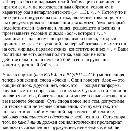
«Теперь в России парламентский бой всецело подчинен, и
притом самым непосредственным образом, условиям и
характеру боя внепарламентского (14, 113). <…> Потому-то и
не годится никуда ваша политика, любезные товарищи, что
вы предусматриваете соглашения для
такого
«боя», который
недействителен, фиктивен, лишен решающего значения, и
прозевываете условия
такого
«боя», который <…>
выдвигается на сцену с непреодолимою силою, который
проистекает даже из условий, на первый взгляд самых что ни
на есть мирных, парламентских, конституционных.<…> Ваша
политика не есть боевая политика, ваш бой не есть
действительно-политический бой, а есть игрушечно-
конституционный бой <…>
У нас в партии (
не в КПРФ, а в РСДРП — С.Б
.) много спорят
теперь о значении слова «блоки». Один говорит: блок — это
общий список. Другой: нет, блок, это — общая платформа.
Глупые все эти споры, схоластические. Суть дела ни капли не
меняется от того, более тесные или менее тесные соглашения
вы назовете блоками. Суть спора вовсе не в том, допустимы
ли тесные или не тесные соглашения. Кто думает так, тот
погрязает в мелкой и мелочной парламентской технике,
забывая
политическое
содержание
этой техники. Суть спора в
том,
по какой
линии
должен социалистический пролетариат
заключать соглашения с буржуазией, неизбежные, вообще