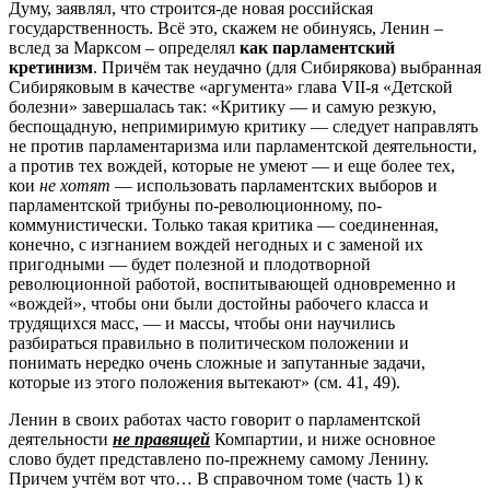
Думу, заявлял, что строится-де новая российская
государственность. Всё это, скажем не обинуясь, Ленин –
вслед за Марксом – определял
как парламентский
кретинизм
. Причём так неудачно (для Сибирякова) выбранная
Сибиряковым в качестве «аргумента» глава VII-я «Детской
болезни» завершалась так: «Критику — и самую резкую,
беспощадную, непримиримую критику — следует направлять
не против парламентаризма или парламентской деятельности,
а против тех вождей, которые не умеют — и еще более тех,
кои
не хотят
— использовать парламентских выборов и
парламентской трибуны по-революционному, по-
коммунистически. Только такая критика — соединенная,
конечно, с изгнанием вождей негодных и с заменой их
пригодными — будет полезной и плодотворной
революционной работой, воспитывающей одновременно и
«вождей», чтобы они были достойны рабочего класса и
трудящихся масс, — и массы, чтобы они научились
разбираться правильно в политическом положении и
понимать нередко очень сложные и запутанные задачи,
которые из этого положения вытекают» (см. 41, 49).
Ленин в своих работах часто говорит о парламентской
деятельности
не правящей
Компартии, и ниже основное
слово будет представлено по-прежнему самому Ленину.
Причем учтём вот что… В справочном томе (часть 1) к