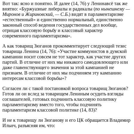
Вот так: ясно и понятно. И далее (14, 76) у Ленинавсё так же
внятно: «Буржуазные либералы и радикалы (
по нынешнему —
Миронов и Жириновский, — С.Б
.) видят в парламентаризме
«естественный» и единственно нормальный, единственно
законный способ ведения государственных дел вообще,
отрицая классовую борьбу и классовый характер
современного парламентаризма».
А как товарищ Зюганов прокомментирует следующий тезис
товарища Ленина (14, 76): «Участие коммунистов в думской
кампании носит совсем не тот характер, как участие других
партий. В отличие от них мы никакого самодовлеющего или
даже главенствующего значения за этой кампанией не
признаем. В отличие от них мы подчиняем эту кампанию
интересам классовой борьбы»?
Согласен ли с такой постановкой вопроса товарищ Зюганов?
Готов ли он вслед за товарищем Лениным осудить взгляды
соглашателей, готовых подчинить классовую политику
парламентаризму вместо того, чтобы подчинять
парламентаризм классовой политике (14, 83)?
И не к товарищу ли Зюганову и его ЦК обращается Владимир
Ильич, разъясняя им, что: