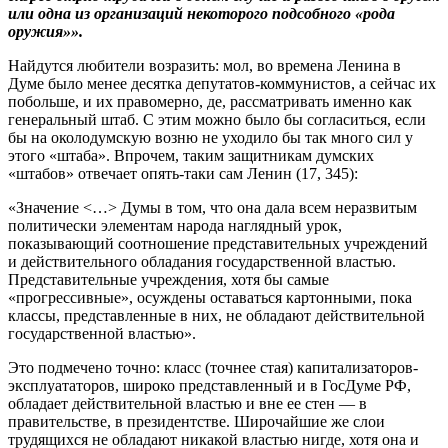
или одна из организаций некоторого подсобного «рода
оружия»».
Найдутся любители возразить: мол, во времена Ленина в
Думе было менее десятка депутатов-коммунистов, а сейчас их
побольше, и их правомерно, де, рассматривать именно как
генеральный штаб. С этим можно было бы согласиться, если
бы на околодумскую возню не уходило бы так много сил у
этого «штаба». Впрочем, таким защитникам думских
«штабов» отвечает опять-таки сам Ленин (17, 345):
«Значение <…> Думы в том, что она дала всем неразвитым
политически элементам народа наглядный урок,
показывающий соотношение представительных учреждений
и действительного обладания государственной властью.
Представительные учреждения, хотя бы самые
«прогрессивные», осуждены оставаться картонными, пока
классы, представленные в них, не обладают действительной
государственной властью».
Это подмечено точно: класс (точнее стая) капитализаторов-
эксплуататоров, широко представленный и в ГосДуме РФ,
обладает действительной властью и вне ее стен — в
правительстве, в президентстве. Широчайшие же слои
трудящихся не обладают никакой властью нигде, хотя она и