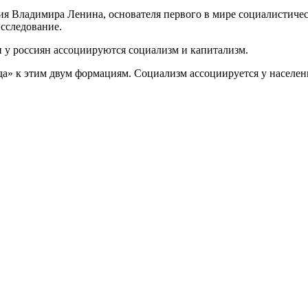
ия Владимира Ленина, основателя первого в мире социалистиче
исследование.
 у россиян ассоциируются социализм и капитализм.
а» к этим двум формациям. Социализм ассоциируется у населени