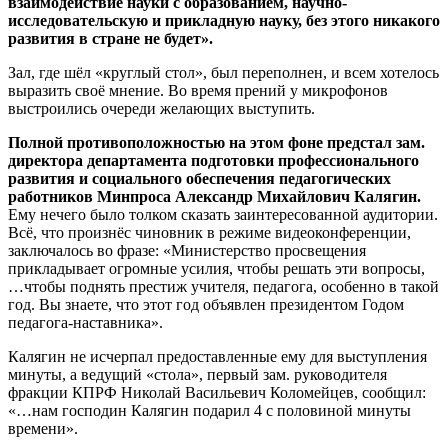
взаимодействие науки с образованием, научно-
исследовательскую и прикладную науку, без этого никакого
развития в стране не будет».
Зал, где шёл «круглый стол», был переполнен, и всем хотелось
выразить своё мнение. Во время прений у микрофонов
выстроились очереди желающих выступить.
Полной противоположностью на этом фоне предстал зам.
директора департамента подготовки профессионального
развития и социального обеспечения педагогических
работников Минпроса Александр Михайлович Калягин.
Ему нечего было толком сказать заинтересованной аудитории.
Всё, что произнёс чиновник в режиме видеоконференции,
заключалось во фразе: «Министерство просвещения
прикладывает огромные усилия, чтобы решать эти вопросы,
…чтобы поднять престиж учителя, педагога, особенно в такой
год. Вы знаете, что этот год объявлен президентом Годом
педагога-наставника».
Калягин не исчерпал предоставленные ему для выступления
минуты, а ведущий «стола», первый зам. руководителя
фракции КПРФ Николай Васильевич Коломейцев, сообщил:
«…нам господин Калягин подарил 4 с половиной минуты
времени».