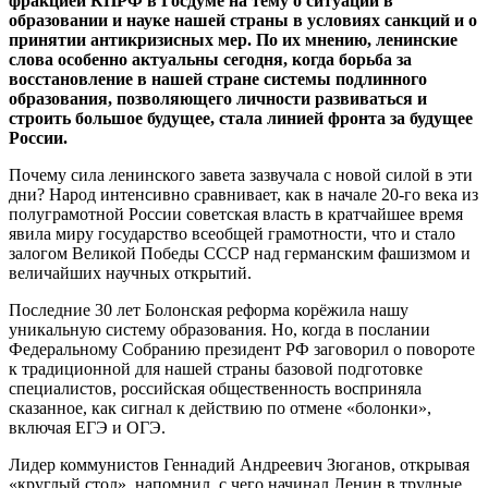
фракцией КПРФ в Госдуме на тему о ситуации в
образовании и науке нашей страны в условиях санкций и о
принятии антикризисных мер.
По их мнению, ленинские
слова особенно актуальны сегодня, когда борьба за
восстановление в нашей стране системы подлинного
образования, позволяющего личности развиваться и
строить большое будущее, стала линией фронта за будущее
России.
Почему сила ленинского завета зазвучала с новой силой в эти
дни? Народ интенсивно сравнивает, как в начале 20-го века из
полуграмотной России советская власть в кратчайшее время
явила миру государство всеобщей грамотности, что и стало
залогом Великой Победы СССР над германским фашизмом и
величайших научных открытий.
Последние 30 лет Болонская реформа корёжила нашу
уникальную систему образования. Но, когда в послании
Федеральному Собранию президент РФ заговорил о повороте
к традиционной для нашей страны базовой подготовке
специалистов, российская общественность восприняла
сказанное, как сигнал к действию по отмене «болонки»,
включая ЕГЭ и ОГЭ.
Лидер коммунистов Геннадий Андреевич Зюганов, открывая
«круглый стол», напомнил, с чего начинал Ленин в трудные