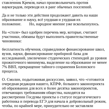
ставленник Кремля, начал произвольничать против
наукоградов, переводя их в ранг обычных поселений.
Да и не только эти действия продолжают давить на наши
образование и науку, всё ухудшая и ухудшая их
положение. Но, народное мнение уже всколыхнулось.
На «столе» был одобрен перечень мер, которые, считают
участники, обязаны будут выполнить правительственные
чиновники:
бесплатность обучения, справедливое финансирование школ,
вузов, науки, финансирование приборной базы для
исследований, увеличение студенческих стипендий до уровня
прожиточного минимума, выделение на образование не менее
7% ВВП, прекращение тайного сохранения Болонского
процесса.
О. Смолин, подытоживая дискуссию, заявил, что «готовится
очередная редакция нашего, КПРФ, большого законопроекта
об образовании для всех и более десятка законопроектов,
отвечающих требованиям общества, находятся на
рассмотрении Госдумы проекты о статусе педагогического
работника и перевода ЕГЭ для начала в добровольный режим,
чтобы, по крайней мере, принудительно не заставляли