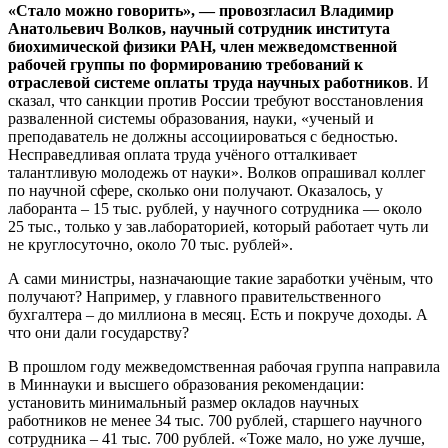
«Стало можно говорить», — провозгласил Владимир
Анатольевич Волков, научный сотрудник института
биохимической физики РАН, член межведомственной
рабочей группы по формированию требований к
отраслевой системе оплаты труда научных работников
. И
сказал, что санкции против России требуют восстановления
разваленной системы образования, науки, «ученый и
преподаватель не должны ассоциироваться с бедностью.
Несправедливая оплата труда учёного отталкивает
талантливую молодежь от науки». Волков опрашивал коллег
по научной сфере, сколько они получают. Оказалось, у
лаборанта – 15 тыс. рублей, у научного сотрудника — около
25 тыс., только у зав.лабораторией, который работает чуть ли
не круглосуточно, около 70 тыс. рублей».
А сами министры, назначающие такие заработки учёным, что
получают? Например, у главного правительственного
бухгалтера – до миллиона в месяц. Есть и покруче доходы. А
что они дали государству?
В прошлом году межведомственная рабочая группа направила
в Миннауки и высшего образования рекомендации:
установить минимальный размер окладов научных
работников не менее 34 тыс. 700 рублей, старшего научного
сотрудника – 41 тыс. 700 рублей. «Тоже мало, но уже лучше,