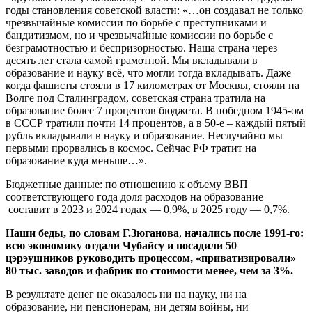
годы становления советской власти: «…он создавал не только
чрезвычайные комиссии по борьбе с преступниками и
бандитизмом, но и чрезвычайные комиссии по борьбе с
безграмотностью и беспризорностью. Наша страна через
десять лет стала самой грамотной. Мы вкладывали в
образование и науку всё, что могли тогда вкладывать. Даже
когда фашисты стояли в 17 километрах от Москвы, стояли на
Волге под Сталинградом, советская страна тратила на
образование более 7 процентов бюджета. В победном 1945-ом
в СССР тратили почти 14 процентов, а в 50-е – каждый пятый
рубль вкладывали в науку и образование. Неслучайно мы
первыми прорвались в космос. Сейчас РФ тратит на
образование куда меньше…».
Бюджетные данные: по отношению к объему ВВП
соответствующего года доля расходов на образование
составит в 2023 и 2024 годах — 0,9%, в 2025 году — 0,7%.
Наши беды, по словам Г.Зюганова
,
начались после 1991-го:
всю экономику отдали Чубайсу и посадили 50
цэрэушников руководить процессом, «приватизировали»
80 тыс. заводов и фабрик по стоимости менее, чем за 3%.
В результате денег не оказалось ни на науку, ни на
образование, ни пенсионерам, ни детям войны, ни