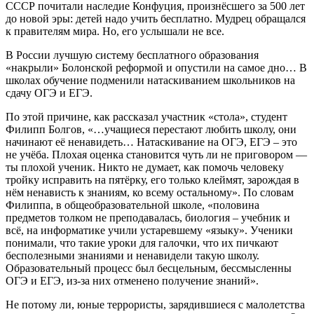
СССР почитали наследие Конфуция, произнёсшего за 500 лет
до новой эры: детей надо учить бесплатно. Мудрец обращался
к правителям мира. Но, его услышали не все.
В России лучшую систему бесплатного образования
«накрыли» Болонской реформой и опустили на самое дно… В
школах обучение подменили натаскиванием школьников на
сдачу ОГЭ и ЕГЭ.
По этой причине, как рассказал участник «стола», студент
Филипп Болгов, «…учащиеся перестают любить школу, они
начинают её ненавидеть… Натаскивание на ОГЭ, ЕГЭ – это
не учёба. Плохая оценка становится чуть ли не приговором —
ты плохой ученик. Никто не думает, как помочь человеку
тройку исправить на пятёрку, его только клеймят, зарождая в
нём ненависть к знаниям, ко всему остальному». По словам
Филиппа, в общеобразовательной школе, «половина
предметов толком не преподавалась, биология – учебник и
всё, на информатике учили устаревшему «языку». Ученики
понимали, что такие уроки для галочки, что их пичкают
бесполезными знаниями и ненавидели такую школу.
Образовательный процесс был бесцельным, бессмысленны
ОГЭ и ЕГЭ, из-за них отменено получение знаний».
Не потому ли, юные террористы, зарядившиеся с малолетства