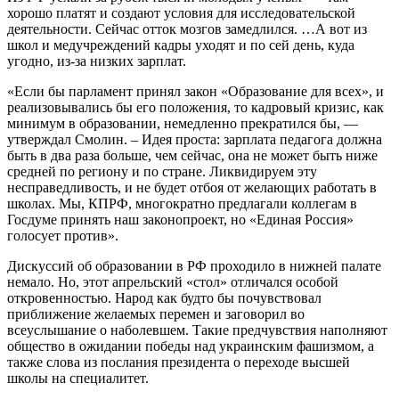
хорошо платят и создают условия для исследовательской
деятельности. Сейчас отток мозгов замедлился. …А вот из
школ и медучреждений кадры уходят и по сей день, куда
угодно, из-за низких зарплат.
«Если бы парламент принял закон «Образование для всех», и
реализовывались бы его положения, то кадровый кризис, как
минимум в образовании, немедленно прекратился бы, —
утверждал Смолин. – Идея проста: зарплата педагога должна
быть в два раза больше, чем сейчас, она не может быть ниже
средней по региону и по стране. Ликвидируем эту
несправедливость, и не будет отбоя от желающих работать в
школах. Мы, КПРФ, многократно предлагали коллегам в
Госдуме принять наш законопроект, но «Единая Россия»
голосует против».
Дискуссий об образовании в РФ проходило в нижней палате
немало. Но, этот апрельский «стол» отличался особой
откровенностью. Народ как будто бы почувствовал
приближение желаемых перемен и заговорил во
всеуслышание о наболевшем. Такие предчувствия наполняют
общество в ожидании победы над украинским фашизмом, а
также слова из послания президента о переходе высшей
школы на специалитет.