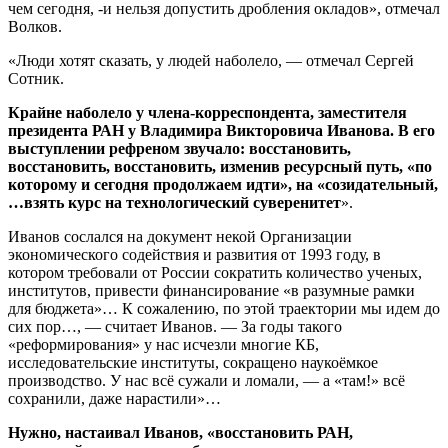
чем сегодня, -и нельзя допустить дробления окладов», отмечал
Волков.
«Люди хотят сказать, у людей наболело, — отмечал Сергей
Сотник.
Крайне наболело у члена-корреспондента, заместителя
президента РАН у Владимира Викторовича Иванова. В его
выступлении рефреном звучало: восстановить,
восстановить, восстановить, изменив ресурсный путь, «по
которому и сегодня продолжаем идти», на «созидательный,
…взять курс на технологический суверенитет
».
Иванов сослался на документ некой Организации
экономического содействия и развития от 1993 году, в
котором требовали от России сократить количество ученых,
институтов, привести финансирование «в разумные рамки
для бюджета»… К сожалению, по этой траектории мы идем до
сих пор…, — считает Иванов. — За годы такого
«реформирования» у нас исчезли многие КБ,
исследовательские институты, сокращено наукоёмкое
производство. У нас всё сужали и ломали, — а «там!» всё
сохранили, даже нарастили»…
Нужно, настаивал Иванов, «восстановить РАН,