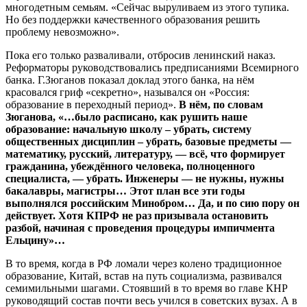
многодетным семьям. «Сейчас выруливаем из этого тупика.
Но без поддержки качественного образования решить
проблему невозможно».
Пока его только разваливали, отбросив ленинский наказ.
Реформаторы руководствовались предписаниями Всемирного
банка. Г.Зюганов показал доклад этого банка, на нём
красовался гриф «секретно», назывался он «Россия:
образование в переходный период».
В нём, по словам
Зюганова, «…было расписано, как рушить наше
образование: начальную школу – убрать, систему
общественных дисциплин – убрать, базовые предметы —
математику, русский, литературу, — всё, что формирует
гражданина, убеждённого человека, полноценного
специалиста, — убрать. Инженеры — не нужны, нужны
бакалавры, магистры… Этот план все эти годы
выполнялся российским Минобром… Да, и по сию пору он
действует. Хотя КПРФ не раз призывала остановить
разбой, начиная с проведения процедуры импичмента
Ельцину»…
В то время, когда в РФ ломали через колено традиционное
образование, Китай, встав на путь социализма, развивался
семимильными шагами. Стоявший в то время во главе КНР
руководящий состав почти весь учился в советских вузах. А в