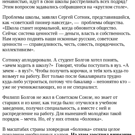
ненавистью, идут в свои школы расстреливать всех подряд?
Этим вопросом задавались собравшиеся на «круглом столе».
Проблемы школы, заявлял Сергей Сотник, представившийся,
как «советский пионер навсегда», — проблемы общества.
«Школа станет нормальной, когда обновится общество.
Сейчас система ценностей — деньги, власть и собственность.
Нам нужно поднять наши исконные русские, советские
ценности — справедливость, честь, совесть, порядочность,
коллективизм».
Сотнику аплодировали. А студент Болгов хотел понять,
«зачем ходить в школу?» Говорят, чтобы поступить в вуз. «А
зачем – в вуз?». Чтобы получить корочки, и тебя хоть куда-то
возьмут на работу. Вот только после бакалавриата трудно
куда-либо устроиться, потому что бакалавр – непонятно кто –
уже не ученикжелающих, но и не специалист.
Филипп Болгов не жил в Советском Союзе, но знает от
старших и из книг, как тогда было: отучился в учебном
заведении, получил специальность, а вместе с ней и
распределение на работу. Для нынешней молодёжи такой
порядок – мечта. Но, её у них отняла «болонка».
В масштабах страны зловредная «болонка» отняла целое
поколение необходимых кадров.
На этом заострил внимание