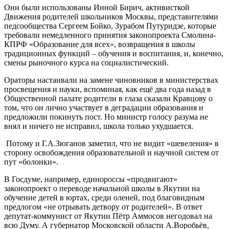
Они были использованы Инной Бирич, активисткой
Движения родителей школьников Москвы, представителями
педсообщества Сергеем Бойко, Зурабом Путуридзе, которые
требовали немедленного принятия законопроекта Смолина-
КПРФ «Образование для всех», возвращения в школы
традиционных функций – обучения и воспитания, и, конечно,
смены рыночного курса на социалистический.
Ораторы настаивали на замене чиновников в министерствах
просвещения и науки, вспоминая, как ещё два года назад в
Общественной палате родители в глаза сказали Кравцову о
том, что он лично участвует в деградации образования и
предложили покинуть пост. Но министр голосу разума не
внял и ничего не исправил, школа только ухудшается.
Потому и Г.А.Зюганов заметил, что не видит «шевеления» в
сторону освобождения образовательной и научной систем от
пут «болонки».
В Госдуме, например, единороссы «продвигают»
законопроект о переводе начальной школы в Якутии на
обучение детей в юртах, среди оленей, под благовидным
предлогом «не отрывать детвору от родителей». В ответ
депутат-коммунист от Якутии Пётр Аммосов негодовал на
всю Думу. А губернатор Московской области А.Воробьёв,