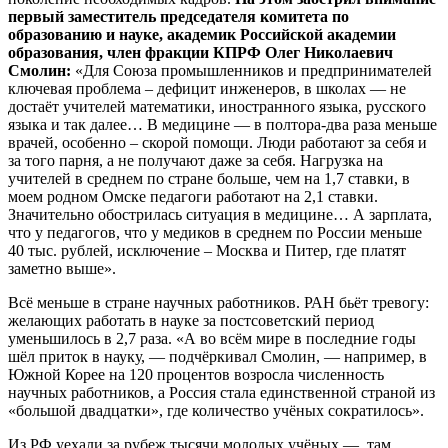
первый заместитель председателя комитета по
образованию и науке, академик Российской академии
образования, член фракции КПРФ Олег Николаевич
Смолин:
«Для Союза промышленников и предпринимателей
ключевая проблема – дефицит инженеров, в школах — не
достаёт учителей математики, иностранного языка, русского
языка и так далее… В медицине — в полтора-два раза меньше
врачей, особенно – скорой помощи. Люди работают за себя и
за того парня, а не получают даже за себя. Нагрузка на
учителей в среднем по стране больше, чем на 1,7 ставки, в
моем родном Омске педагоги работают на 2,1 ставки.
Значительно обострилась ситуация в медицине… А зарплата,
что у педагогов, что у медиков в среднем по России меньше
40 тыс. рублей, исключение – Москва и Питер, где платят
заметно выше».
Всё меньше в стране научных работников. РАН бьёт тревогу:
желающих работать в науке за постсоветский период
уменьшилось в 2,7 раза. «А во всём мире в последние годы
шёл приток в науку, — подчёркивал Смолин, — например, в
Южной Корее на 120 процентов возросла численность
научных работников, а Россия стала единственной страной из
«большой двадцатки», где количество учёных сократилось».
Из РФ уехали за рубеж тысячи молодых учёных — там