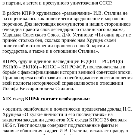
в партии, а затем и преступного уничтожения СССР.
В работе КПРФ хрущёвское «развенчание» И.В. Сталина не
раз оценивалось как политически вредоносное и морально
порочное. Для настоящих коммунистов и наших сторонников
очевидна правота слов легендарного сталинского наркома,
Маршала Советского Союза Д.Ф. Устинова: «Ни один враг не
принёс столько бед, сколько принёс нам Хрущёв своей
политикой в отношении прошлого нашей партии и
государства, а также и в отношении Сталина».
КПРФ, будучи идейной наследницей РСДРП – РСДРП(б) –
РКП(б) – ВКП(б) – КПСС – КП РСФСР, последовательна в
борьбе с фальсификациями истории великой советской эпохи.
Пришло время особо заявить о необходимости восстановления
всей полноты исторической справедливости в отношении
Иосифа Виссарионовича Сталина.
XIX съезд КПРФ считает необходимым:
• оценить ошибочным и политически предвзятым доклад Н.С.
Хрущёва «О культе личности и его последствиях» на
закрытом заседании делегатов ХХ съезда КПСС 25 февраля
1956 г. Текст доклада содержит подтасованные факты и
лживые обвинения в адрес И.В. Сталина, искажает правду о