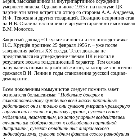
Берия, высказавшийся за внутрипартийное осуждение
умершего лидера. Однако в июле 1953 г. на пленуме ЦК
партии эти затеи встретили отпор со стороны А.А. Андреева,
И.Ф. Тевосяна и других товарищей. Позицию неприятия атак
на И.В. Сталина настойчиво и аргументированно высказывал
В.М. Молотов.
Закрытый доклад «О культе личности и его последствиях»
Н.С. Хрущёв произнес 25 февраля 1956 г. – уже после
завершения работы XX съезда. Текст доклада не
представлялся на утверждение членам ЦК и носил в
результате весьма тенденциозный характер. Тем самым
нарушались нормы партийной жизни, за которые энергично
сражался В.И. Ленин в годы становления русской социал-
демократии.
Всем поколениям коммунистов следует помнить завет
основателя большевизма:
“Побольше доверия к
самостоятельному суждению всей массы партийных
работников: они и только они сумеют умерить чрезмерную
горячность склонных к расколу группок, сумеют своим
медленным, незаметным, но зато упорным воздействием
внушить им «добрую волю» к соблюдению партийной
дисциплины, сумеют охладить пыл анархического
индивидуализма, сумеют одним фактом своего равнодушия