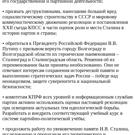
его государственной и партийной деятельности;
• признать деструктивными, нанесшими большой вред
социалистическому строительству в СССР и мировому
коммунистическому движению резолюции и постановления
XXII съезда КПСС в части оценок роли и места Сталина в
истории партии и страны;
• обратиться к Президенту Российской Федерации В.В.
Путину с призывом вернуть городу Волгограду и
Волгоградской области их героические наименования –
Сталинград и Сталинградская область. Решения об их
переименовании были приняты необоснованно. Они не
отвечают интересам сохранения исторической памяти и
выполнению стратегических задач России – победе над
неонацизмом, защите суверенитета и национальной
безопасности;
• комитетам КПРФ всех уровней и информационным службам
партии активно использовать оценки настоящей резолюции
при освещении актуальных тем идеологической борьбы.
Разработать и внедрить соответствующий учебный курс в
системе партийно-политической учёбы;
• продолжить работу по увековечению памяти И.В. Сталина,
исследованию и пропаганде его теоретического и