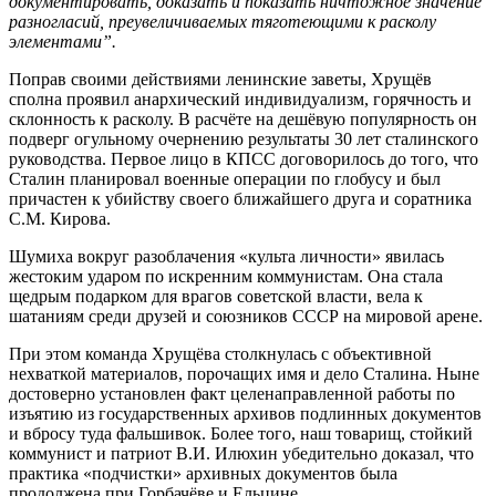
документировать, доказать и показать ничтожное значение
разногласий, преувеличиваемых тяготеющими к расколу
элементами”.
Поправ своими действиями ленинские заветы, Хрущёв
сполна проявил анархический индивидуализм, горячность и
склонность к расколу. В расчёте на дешёвую популярность он
подверг огульному очернению результаты 30 лет сталинского
руководства. Первое лицо в КПСС договорилось до того, что
Сталин планировал военные операции по глобусу и был
причастен к убийству своего ближайшего друга и соратника
С.М. Кирова.
Шумиха вокруг разоблачения «культа личности» явилась
жестоким ударом по искренним коммунистам. Она стала
щедрым подарком для врагов советской власти, вела к
шатаниям среди друзей и союзников СССР на мировой арене.
При этом команда Хрущёва столкнулась с объективной
нехваткой материалов, порочащих имя и дело Сталина. Ныне
достоверно установлен факт целенаправленной работы по
изъятию из государственных архивов подлинных документов
и вбросу туда фальшивок. Более того, наш товарищ, стойкий
коммунист и патриот В.И. Илюхин убедительно доказал, что
практика «подчистки» архивных документов была
продолжена при Горбачёве и Ельцине.