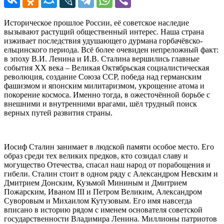
Историческое прошлое России, её советское наследие
вызывают растущий общественный интерес. Наша страна
изживает последствия удушающего дурмана горбачёвско-
ельцинского периода. Всё более очевиден непреложный факт:
в эпоху В.И. Ленина и И.В. Сталина вершились главные
события ХХ века – Великая Октябрьская социалистическая
революция, создание Союза ССР, победа над германским
фашизмом и японским милитаризмом, укрощение атома и
покорение космоса. Именно тогда, в ожесточённой борьбе с
внешними и внутренними врагами, шёл трудный поиск
верных путей развития страны.
Иосиф Сталин занимает в людской памяти особое место. Его
образ среди тех великих предков, кто созидал славу и
могущество Отечества, спасал наш народ от порабощения и
гибели. Сталин стоит в одном ряду с Александром Невским и
Дмитрием Донским, Кузьмой Мининым и Дмитрием
Пожарским, Иваном III и Петром Великим, Александром
Суворовым и Михаилом Кутузовым. Его имя навсегда
вписано в историю рядом с именем основателя советской
государственности Владимира Ленина. Миллионы патриотов