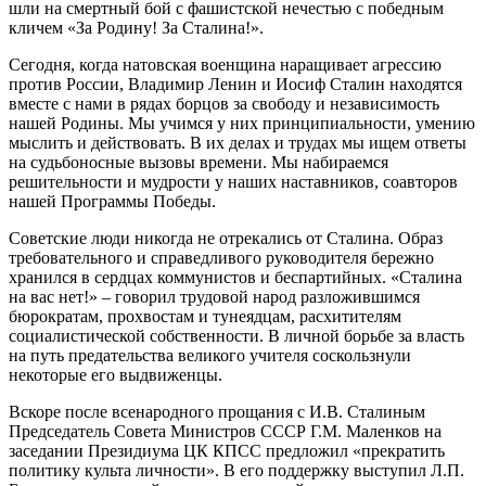
шли на смертный бой с фашистской нечестью с победным
кличем «За Родину! За Сталина!».
Сегодня, когда натовская военщина наращивает агрессию
против России, Владимир Ленин и Иосиф Сталин находятся
вместе с нами в рядах борцов за свободу и независимость
нашей Родины. Мы учимся у них принципиальности, умению
мыслить и действовать. В их делах и трудах мы ищем ответы
на судьбоносные вызовы времени. Мы набираемся
решительности и мудрости у наших наставников, соавторов
нашей Программы Победы.
Советские люди никогда не отрекались от Сталина. Образ
требовательного и справедливого руководителя бережно
хранился в сердцах коммунистов и беспартийных. «Сталина
на вас нет!» – говорил трудовой народ разложившимся
бюрократам, прохвостам и тунеядцам, расхитителям
социалистической собственности. В личной борьбе за власть
на путь предательства великого учителя соскользнули
некоторые его выдвиженцы.
Вскоре после всенародного прощания с И.В. Сталиным
Председатель Совета Министров СССР Г.М. Маленков на
заседании Президиума ЦК КПСС предложил «прекратить
политику культа личности». В его поддержку выступил Л.П.