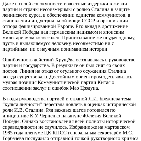
Даже в своей совокупности известные издержки в жизни
партии и страны несоизмеримы с ролью Сталина в защите
ленинского курса, в обеспечении единства коммунистов, в
становлении индустриальной мощи СССР и организации
отпора фашизированной Европе. Его вклад в достижение
Великой Победы над германским нацизмом и японским
милитаризмом колоссален. Приписывание же неудач одному,
пусть и выдающемуся человеку, несовместимо ни с
партийным, ни с научным пониманием истории.
Ошибочность действий Хрущёва осознавалась в руководстве
партии и государства. В результате он был снят со своих
постов. Линия на отказ от огульного осуждения Сталина
всегда существовала. Достойным ориентиром здесь явилась
мудрая позиция Коммунистической партии Китая о
соотношении заслуг и ошибок Мао Цзэдуна.
В годы руководства партией и страной Л.И. Брежнева тема
“культа личности” перестала довлеть в оценках исторической
роли И.В. Сталина. Ряд важных шагов готовился по
инициативе К.У. Черненко накануне 40-летия Великой
Победы. Однако восстановления всей полноты исторической
справедливости не случилось. Избрание же на мартовском
1985 года пленуме ЦК КПСС генеральным секретарём М.С.
Горбачёва послужило отправной точкой рукотворного кризиса