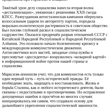
Тяжёлый урон делу социализма нанесла вторая волна
«десталинизации», увязанная с решениями XXII съезда
КПСС. Разнузданная антисталинская кампания обернулась
колоссальным ударом по авторитету партии, породила
морально-политическую растерянность в советском обществе.
Был посеян глубокий раскол в социалистическом
содружестве. Оказался предрешён разрыв отношений СССР с
Китайской Народной Республикой и Народной Республикой
Албания. Это положило начало болезненному кризису в
международном коммунистическом движении.
Антисоветчики всех мастей, западные спецслужбы и
пресловутые «диссиденты» вооружились «козырной картой»
в информационной войне против нашей страны и
социализма.
Марксизм-ленинизм учит, что для коммунистов есть только
один верный путь – путь исторической правды. Её
необходимо знать, защищать и восстанавливать. Жизнь и
борьба Сталина, как и любого исторического деятеля, были
связаны с недостатками и противоречиями. Но исправление
допущенных ошибок и просчётов во многих случаях
инициировалось им самим, что создавало основу для
дальнейшего укрепления социалистической законности.