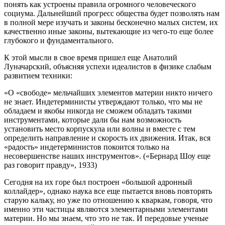
понять как устроены правила огромного человеческого
социума. Дальнейший прогресс общества будет позволять нам
в полной мере изучать и законы бесконечно малых систем, их
качественно иные законы, вытекающие из чего-то еще более
глубокого и фундаментального.
К этой мысли в свое время пришел еще Анатолий
Луначарский, объясняя успехи идеалистов в физике слабым
развитием техники:
«О «свободе» мельчайших элементов материи никто ничего
не знает. Индетерминисты утверждают только, что мы не
обладаем и якобы никогда не сможем обладать такими
инструментами, которые дали бы нам возможность
установить место корпускула или волны и вместе с тем
определить направление и скорость их движения. Итак, вся
«радость» индетерминистов покоится только на
несовершенстве наших инструментов». («Бернард Шоу еще
раз говорит правду», 1933)
Сегодня на их горе был построен «большой адронный
коллайдер», однако наука все еще пытается вновь повторять
старую кальку, но уже по отношению к кваркам, говоря, что
именно эти частицы являются элементарными элементами
материи. Но мы знаем, что это не так. И передовые ученые