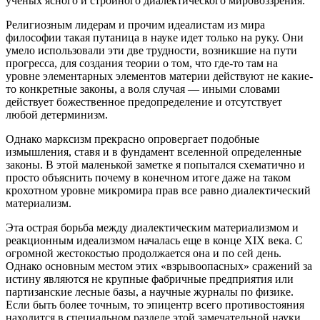
ученых ясного и стройного диалектического мировоззрения.
Религиозным лидерам и прочим идеалистам из мира
философии такая путаница в науке идет только на руку. Они
умело использовали эти две трудности, возникшие на пути
прогресса, для создания теории о том, что где-то там на
уровне элементарных элементов материи действуют не какие-
то конкретные законы, а воля случая — иными словами
действует божественное предопределение и отсутствует
любой детерминизм.
Однако марксизм прекрасно опровергает подобные
измышления, ставя и в фундамент вселенной определенные
законы. В этой маленькой заметке я попытался схематично и
просто объяснить почему в конечном итоге даже на таком
крохотном уровне микромира прав все равно диалектический
материализм.
Эта острая борьба между диалектическим материализмом и
реакционным идеализмом началась еще в конце XIX века. С
огромной жестокостью продолжается она и по сей день.
Однако основным местом этих «взрывоопасных» сражений за
истину являются не крупные фабричные предприятия или
партизанские лесные базы, а научные журналы по физике.
Если быть более точным, то эпицентр всего противостояния
находится в специальном разделе этой замечательной науки,