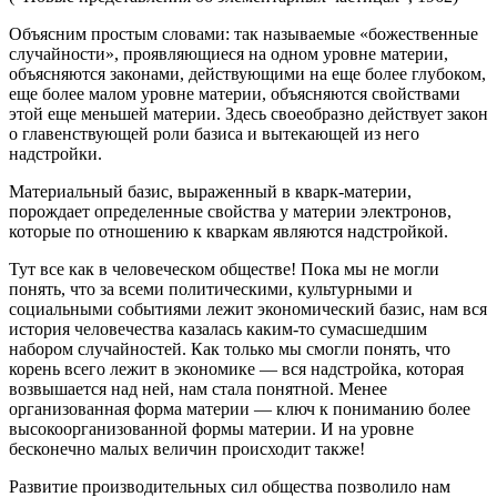
Объясним простым словами: так называемые «божественные
случайности», проявляющиеся на одном уровне материи,
объясняются законами, действующими на еще более глубоком,
еще более малом уровне материи, объясняются свойствами
этой еще меньшей материи. Здесь своеобразно действует закон
о главенствующей роли базиса и вытекающей из него
надстройки.
Материальный базис, выраженный в кварк-материи,
порождает определенные свойства у материи электронов,
которые по отношению к кваркам являются надстройкой.
Тут все как в человеческом обществе! Пока мы не могли
понять, что за всеми политическими, культурными и
социальными событиями лежит экономический базис, нам вся
история человечества казалась каким-то сумасшедшим
набором случайностей. Как только мы смогли понять, что
корень всего лежит в экономике — вся надстройка, которая
возвышается над ней, нам стала понятной. Менее
организованная форма материи — ключ к пониманию более
высокоорганизованной формы материи. И на уровне
бесконечно малых величин происходит также!
Развитие производительных сил общества позволило нам