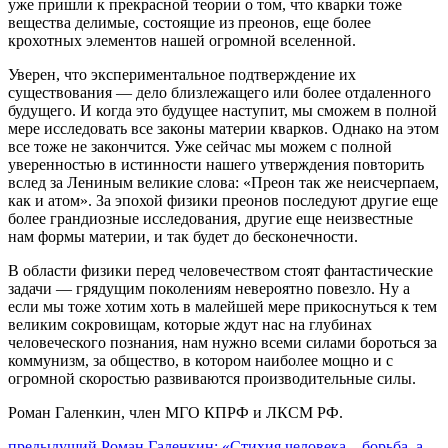
уже пришли к прекрасной теории о том, что кварки тоже
вещества делимые, состоящие из преонов, еще более
крохотных элементов нашей огромной вселенной.
Уверен, что экспериментальное подтверждение их
существования — дело близлежащего или более отдаленного
будущего. И когда это будущее наступит, мы сможем в полной
мере исследовать все законы материи кварков. Однако на этом
все тоже не закончится. Уже сейчас мы можем с полной
уверенностью в истинности нашего утверждения повторить
вслед за Лениным великие слова: «Преон так же неисчерпаем,
как и атом». За эпохой физики преонов последуют другие еще
более грандиозные исследования, другие еще неизвестные
нам формы материи, и так будет до бесконечности.
В области физики перед человечеством стоят фантастические
задачи — грядущим поколениям невероятно повезло. Ну а
если мы тоже хотим хоть в малейшей мере прикоснуться к тем
великим сокровищам, которые ждут нас на глубинах
человеческого познания, нам нужно всеми силами бороться за
коммунизм, за общество, в котором наиболее мощно и с
огромной скоростью развиваются производительные силы.
Роман Галенкин, член МГО КПРФ и ЛКСМ РФ.
Предыдущий
предыдущий
Роман Галенкин: «Стихия человека – борьба, а