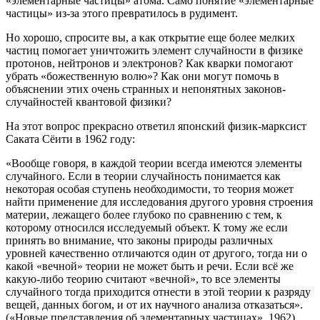
«элементарные частицы» атома. Само понятие «элементарные
частицы» из-за этого превратилось в рудимент.
Но хорошо, спросите вы, а как открытие еще более мелких
частиц помогает уничтожить элемент случайности в физике
протонов, нейтронов и электронов? Как кварки помогают
убрать «божественную волю»? Как они могут помочь в
объяснении этих очень странных и непонятных законов-
случайностей квантовой физики?
На этот вопрос прекрасно ответил японский физик-марксист
Саката Сёити в 1962 году:
«Вообще говоря, в каждой теории всегда имеются элементы
случайного. Если в теории случайность понимается как
некоторая особая ступень необходимости, то теория может
найти применение для исследования другого уровня строения
материи, лежащего более глубоко по сравнению с тем, к
которому относился исследуемый объект. К тому же если
принять во внимание, что законы природы различных
уровней качественно отличаются один от другого, тогда ни о
какой «вечной» теории не может быть и речи. Если всё же
какую-либо теорию считают «вечной», то все элементы
случайного тогда приходится отнести в этой теории к разряду
вещей, данных богом, и от их научного анализа отказаться».
(«Новые представления об элементарных частицах», 1962)