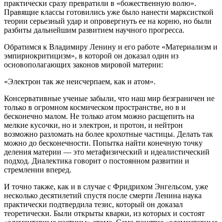
практически сразу превратили в «божественную волю».
Правящие классы готовились уже было нанести марксисткой
теории серьезный удар и опровергнуть ее на корню, но были
разбиты дальнейшим развитием научного прогресса.
Обратимся к Владимиру Ленину и его работе «Материализм и
эмпириокритицизм», в которой он доказал один из
основополагающих законов мировой материи:
«Электрон так же неисчерпаем, как и атом».
Консервативные ученые забыли, что наш мир безграничен не
только в огромном космическом пространстве, но в и
бесконечно малом. Не только атом можно расщепить на
мелкие кусочки, но и электрон, и протон, и нейтрон
возможно разломать на более крохотные частицы. Делать так
можно до бесконечности. Попытка найти конечную точку
деления материи — это метафизический и идеалистический
подход. Диалектика говорит о постоянном развитии и
стремлении вперед.
И точно также, как и в случае с Фридрихом Энгельсом, уже
несколько десятилетий спустя после смерти Ленина наука
практически подтвердила тезис, который он доказал
теоретически. Были открыты кварки, из которых и состоят