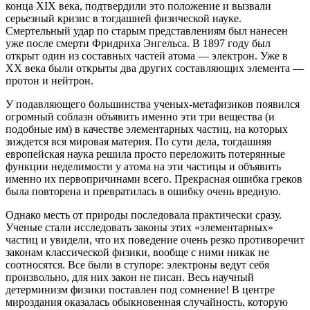
конца XIX века, подтвердили это положение и вызвали
серьезный кризис в тогдашней физической науке.
Смертельный удар по старым представлениям был нанесен
уже после смерти Фридриха Энгельса. В 1897 году был
открыт один из составных частей атома — электрон. Уже в
XX века были открыты два других составляющих элемента —
протон и нейтрон.
У подавляющего большинства ученых-метафизиков появился
огромный соблазн объявить именно эти три вещества (и
подобные им) в качестве элементарных частиц, на которых
зиждется вся мировая материя. По сути дела, тогдашняя
европейская наука решила просто переложить потерянные
функции неделимости у атома на эти частицы и объявить
именно их первопричинами всего. Прекрасная ошибка греков
была повторена и превратилась в ошибку очень вредную.
Однако месть от природы последовала практически сразу.
Ученые стали исследовать законы этих «элементарных»
частиц и увидели, что их поведение очень резко противоречит
законам классической физики, вообще с ними никак не
соотносятся. Все были в ступоре: электроны ведут себя
произвольно, для них закон не писан. Весь научный
детерминизм физики поставлен под сомнение! В центре
мироздания оказалась обыкновенная случайность, которую