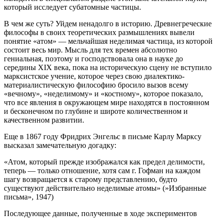
который исследует субатомные частицы.
В чем же суть? Уйдем ненадолго в историю. Древнегреческие
философы в своих теоретических размышлениях вывели
понятие «атом» — мельчайшая неделимая частица, из которой
состоит весь мир. Мысль для тех времен абсолютно
гениальная, поэтому и господствовала она в науке до
середины XIX века, пока на историческую сцену не вступило
марксистское учение, которое через свою диалектико-
материалистическую философию бросило вызов всему
«вечному», «неделимому» и «костному», которое показало,
что все явления в окружающем мире находятся в постоянном
и бесконечном по глубине и широте количественном и
качественном развитии.
Еще в 1867 году Фридрих Энгельс в письме Карлу Марксу
высказал замечательную догадку:
«Атом, который прежде изображался как предел делимости,
теперь — только отношение, хотя сам г. Гофман на каждом
шагу возвращается к старому представлению, будто
существуют действительно неделимые атомы» (»Избранные
письма», 1947)
Последующее данные, полученные в ходе экспериментов