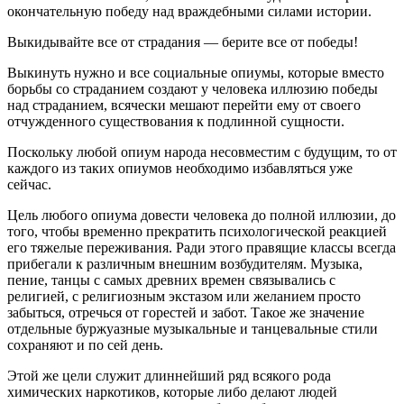
окончательную победу над враждебными силами истории.
Выкидывайте все от страдания — берите все от победы!
Выкинуть нужно и все социальные опиумы, которые вместо
борьбы со страданием создают у человека иллюзию победы
над страданием, всячески мешают перейти ему от своего
отчужденного существования к подлинной сущности.
Поскольку любой опиум народа несовместим с будущим, то от
каждого из таких опиумов необходимо избавляться уже
сейчас.
Цель любого опиума довести человека до полной иллюзии, до
того, чтобы временно прекратить психологической реакцией
его тяжелые переживания. Ради этого правящие классы всегда
прибегали к различным внешним возбудителям. Музыка,
пение, танцы с самых древних времен связывались с
религией, с религиозным экстазом или желанием просто
забыться, отречься от горестей и забот. Такое же значение
отдельные буржуазные музыкальные и танцевальные стили
сохраняют и по сей день.
Этой же цели служит длиннейший ряд всякого рода
химических наркотиков, которые либо делают людей