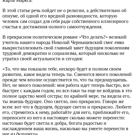
Карла Маркса.
В этой статье речь пойдет не о религии, а действительно об
опиуме, об одной его вредной разновидности, которую
человек сам создал для себя ради собственного иллюзорного
счастья и достижения полного самоотчуждения.
В прекрасном политическом романе «Что делать?» великий
учитель нашего народа Николай Чернышевский смог емко
выкристаллизовать свой главный завет будущим поколениям
трудовой демократии и социализма, который нисколько не
утратил своей актуальности и сегодня:
«To, что мы показали тебе, нескоро будет в полном своем
развитии, какое видела теперь ты. Сменится много поколений
прежде чем вполне осуществится то, что ты предощущаешь.
Нет, не много поколений: моя работа идет теперь быстро, все
быстрее с каждым годом, но все-таки ты еще не войдешь в это
полное царство моей сестры; по крайней мере, ты видела его,
ты знаешь будущее. Оно светло, оно прекрасно. Говори же
всем: вот что в будущем, будущее светло и прекрасно. Любите
его, стремитесь к нему, работайте для него, приближайте его,
переносите из него в настоящее сколько можете перенести:
настолько будет светла и добра, богата радостью и
наслаждением ваша жизнь, насколько вы умеете перенести в
нее из будущего».