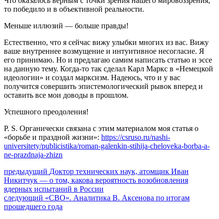
Что оказалось верным с точки зрения нашего мировоззрения,
то победило и в объективной реальности.
Меньше иллюзий — больше правды!
Естественно, что я сейчас вижу улыбки многих из вас. Вижу
ваше внутреннее возмущение и интуитивное несогласие. Я
его принимаю. Но и предлагаю самим написать статью и эссе
на данную тему. Когда-то так сделал Карл Маркс в «Немецкой
идеологии» и создал марксизм. Надеюсь, что и у вас
получится совершить эпистемологический рывок вперед и
оставить все мои доводы в прошлом.
Успешного преодоления!
P. S. Органически связана с этим материалом моя статья о
«борьбе и праздной жизни»:
https://csruso.ru/nashi-
universitety/publicistika/roman-galenkin-stihija-cheloveka-borba-a-
ne-prazdnaja-zhizn
Навигация
Предыдущий
предыдущий
Доктор технических наук, атомщик Иван
пост:
Никитчук — о том, какова вероятность возобновления
по
ядерных испытаний в России
записям
Следующее
следующий
«СВО». Аналитика В. Аксенова по итогам
сообщение:
прошедшего года