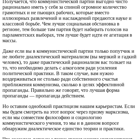
Получается, что коммунистической партии выгодно чисто
рационально иметь у себя за спиной огромное количество
грамотных и не пьющих рабочих, которые вместо
иллюзорных развлечений и наслаждений предаются науке и
классовой борьбе. Чем лучше социальная обстановка в
регионе, тем больше там партия будет набирать голосов на
парламентских выборах, тем лучше будет идти ее агитация в
массы.
Даже если вы в коммунистической партии только попутчик и
не любите диалектический материализм (вы мерзкий и гадкий
человек), то даже практический рационализм вас толкает на
то, что необходимо делать с алкоголем ради усиления
политической практики. В таком случае, вам нужно
воздерживаться не столько ради собственного счастья
приближения коммунизма, сколько в целях эффективной
пропаганды. Правильно же говорят, что лучшая форма
пропаганды — пропаганда действием.
Но оставим однобокий практицизм нашим карьеристам. Если
мы будем смотреть на этот вопрос через призму марксизма,
если мы совместим философию и социологию
коммунистического учения, то мы и в данном вопросе
обнаружим диалектическое единство теории и практики.