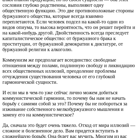
сословия глубоко родственны, выполняют одну
общественную функцию. Это две противоположные стороны
буржуазного общества, которые всегда взаимно
переплетаются. Если человек подсел на какой-то один из
видов опиума, то высока вероятность, что он решит перейти и
на какой-нибудь другой. Двойственность всегда преследует
капиталистическое общество: от буржуазного брака к
проституции, от буржуазной демократии к диктатуре, от
буржуазной религии к алкоголю.
Коммунизм же предполагает всеединство: свободные
отношения между полами, подлинную свободу и ликвидацию
всех общественных иллюзий, преодоление проблемы
отчуждения существования человека от его глубокой
гармонической сущности.
И если мы в чем-то уже сейчас лично можем добиться
коммунистической гармонии, то почему бы нам не начать
борьбу с самими собой за это? Почему бы не побороться за
изживание собственного мелкобуржуазного мышления и
замену его на коммунистическое?
Да, сначала это будет очень тяжело. Отход от мира иллюзий —
сложное и болезненное дело. Вам придется вступить в
сложнейшую борьбу. Она будет вас мучить. Многим из вас