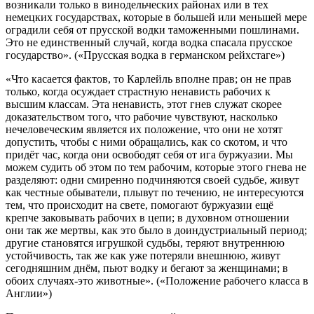
возникали только в винодельческих районах или в тех
немецких государствах, которые в большей или меньшей мере
оградили себя от прусской водки таможенными пошлинами.
Это не единственный случай, когда водка спасала прусское
государство». («Прусская водка в германском рейхстаге»)
«Что касается фактов, то Карлейль вполне прав; он не прав
только, когда осуждает страстную ненависть рабочих к
высшим классам. Эта ненависть, этот гнев служат скорее
доказательством того, что рабочие чувствуют, насколько
нечеловеческим является их положение, что они не хотят
допустить, чтобы с ними обращались, как со скотом, и что
придёт час, когда они освободят себя от ига буржуазии. Мы
можем судить об этом по тем рабочим, которые этого гнева не
разделяют: одни смиренно подчиняются своей судьбе, живут
как честные обыватели, плывут по течению, не интересуются
тем, что происходит на свете, помогают буржуазии ещё
крепче заковывать рабочих в цепи; в духовном отношении
они так же мертвы, как это было в доиндустриальный период;
другие становятся игрушкой судьбы, теряют внутреннюю
устойчивость, так же как уже потеряли внешнюю, живут
сегодняшним днём, пьют водку и бегают за женщинами; в
обоих случаях-это животные». («Положение рабочего класса в
Англии»)