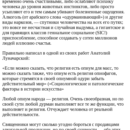
временно очень счастливыми, либо ослабляют психику
человека до уровня животных инстинктов, либо просто
усыпляют его и тем самым убивают болезненные ощущения.
Алкоголь (от арабского слова «одурманивающий») и другие
виды наркозов, — спутники человечества на всех его путях;
это вовсе не несчастная и случайная выдумка, а гигантское и
для правящих классов гениальное социальное (SIC!)
приспособление, способное создавать у сотен миллионов
людей иллюзию счастья.
Правильно написал в одной из своих работ Анатолий
Луначарский:
«Если можно сказать, что религия есть опиум для масс, то
можно сказать также, что опиум есть религия опиофагов,
которые стремятся в своей опиумной одури забыть
действительный мир» («Социологические и патологические
факторы в истории искусства»
Любой опиум народа — религия. Очень своеобразная, но по
своей сути любой дурман выполняет все те же функции, что
выполняет и религия. Отчуждает человека от реальной
действительности.
Священники могут сколько угодно бороться с продавцами
алкогольной продукции, но по своей сущности — оба этих