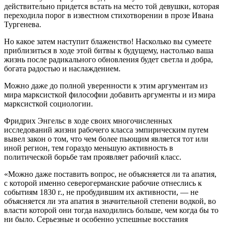
действительно придется встать на место той девушки, которая
переходила порог в известном стихотворении в прозе Ивана
Тургенева.
Но какое затем наступит блаженство! Насколько вы сумеете
приблизиться в ходе этой битвы к будущему, настолько ваша
жизнь после радикального обновления будет светла и добра,
богата радостью и наслаждением.
Можно даже до полной уверенности к этим аргументам из
мира марксисткой философии добавить аргументы и из мира
марксисткой социологии.
Фридрих Энгельс в ходе своих многочисленных
исследований жизни рабочего класса эмпирическим путем
вывел закон о том, что чем более пьющим является тот или
иной регион, тем гораздо меньшую активность в
политической борьбе там проявляет рабочий класс.
«Можно даже поставить вопрос, не объясняется ли та апатия,
с которой именно северогерманские рабочие отнеслись к
событиям 1830 г., не пробудившим их активности, — не
объясняется ли эта апатия в значительной степени водкой, во
власти которой они тогда находились больше, чем когда бы то
ни было. Серьезные и особенно успешные восстания