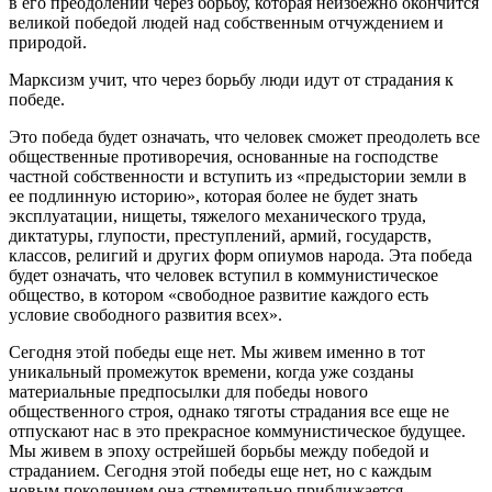
в его преодолении через борьбу, которая неизбежно окончится
великой победой людей над собственным отчуждением и
природой.
Марксизм учит, что через борьбу люди идут от страдания к
победе.
Это победа будет означать, что человек сможет преодолеть все
общественные противоречия, основанные на господстве
частной собственности и вступить из «предыстории земли в
ее подлинную историю», которая более не будет знать
эксплуатации, нищеты, тяжелого механического труда,
диктатуры, глупости, преступлений, армий, государств,
классов, религий и других форм опиумов народа. Эта победа
будет означать, что человек вступил в коммунистическое
общество, в котором «свободное развитие каждого есть
условие свободного развития всех».
Сегодня этой победы еще нет. Мы живем именно в тот
уникальный промежуток времени, когда уже созданы
материальные предпосылки для победы нового
общественного строя, однако тяготы страдания все еще не
отпускают нас в это прекрасное коммунистическое будущее.
Мы живем в эпоху острейшей борьбы между победой и
страданием. Сегодня этой победы еще нет, но с каждым
новым поколением она стремительно приближается.