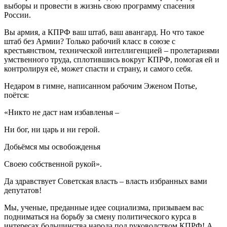
выборы и провести в жизнь свою программу спасения
России.
Вы армия, а КПРФ ваш штаб, ваш авангард. Но что такое
штаб без Армии? Только рабочий класс в союзе с
крестьянством, технической интеллигенцией – пролетариями
умственного труда, сплотившись вокруг КПРФ, помогая ей и
контролируя её, может спасти и страну, и самого себя.
Недаром в гимне, написанном рабочим Эженом Потье,
поётся:
«Никто не даст нам избавленья –
Ни бог, ни царь и ни герой.
Добьёмся мы освобожденья
Своею собственной рукой».
Да здравствует Советская власть – власть избранных вами
депутатов!
Мы, ученые, преданные идее социализма, призываем вас
подниматься на борьбу за смену политического курса в
интересах большинства народа под руководством КПРФ! А