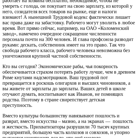
работает на хозяина бесплатно, необходимое, чтобы не
умереть с голода, он покупает на свою зарплату, из которой у
него, созидателя всех товаров на рынке, еще и налоги
взимают! А нынешний Трудовой кодекс фактически лишает
вас права даже на забастовку. Рабочего могут уволить в любое
время. Вот прямо сейчас, например, на ОАО «Коломенский
завод», намечено очередное сокращение численности
персонала почти на 300 человек. И глава профсоюза разводит
руками: дескать, собственник имеет на это право. Так что
свобода рабочего класса, рабочего человека невозможна без
уничтожения крупной частной собственности.
Кто вы сегодня? Экономические рабы, чья покорность
обеспечивается страхом потерять работу лучше, чем в древнем
Риме кнутами надсмотрщиков. Ваш трудовой пот
превращается в роскошь олигархов и высших чиновников, а
вы живете от зарплаты до зарплаты. Ваших детей в школе
отучают думать, воспитывают как Иванов, не помнящих
родства. Поэтому в стране свирепствует детская
преступность.
Вместо культуры большинству навязывают пошлость и
разврат, вместо искусства – мазню, а на экранах — пошлость
и жесткость. Прихватизаторы разрушили 70 тысяч крупных
предприятий, большую часть колхозов и совхозов, и упорно
пытаются уничтожить все то, что ещё уцелело.