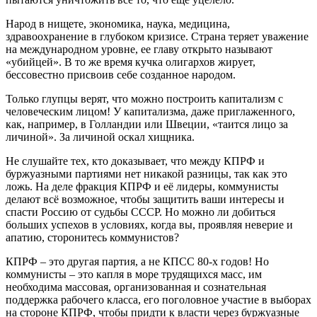
Народ в нищете, экономика, наука, медицина,
здравоохранение в глубоком кризисе. Страна теряет уважение
на международном уровне, ее главу открыто называют
«убийцей». В то же время кучка олигархов жирует,
бессовестно присвоив себе созданное народом.
Только глупцы верят, что можно построить капитализм с
человеческим лицом! У капитализма, даже приглаженного,
как, например, в Голландии или Швеции, «таится лицо за
личиной». За личиной оскал хищника.
Не слушайте тех, кто доказывает, что между КПРФ и
буржуазными партиями нет никакой разницы, так как это
ложь. На деле фракция КПРФ и её лидеры, коммунисты
делают всё возможное, чтобы защитить ваши интересы и
спасти Россию от судьбы СССР. Но можно ли добиться
больших успехов в условиях, когда вы, проявляя неверие и
апатию, сторонитесь коммунистов?
КПРФ – это другая партия, а не КПСС 80-х годов! Но
коммунисты – это капля в море трудящихся масс, им
необходима массовая, организованная и сознательная
поддержка рабочего класса, его поголовное участие в выборах
на стороне КПРФ, чтобы придти к власти через буржуазные