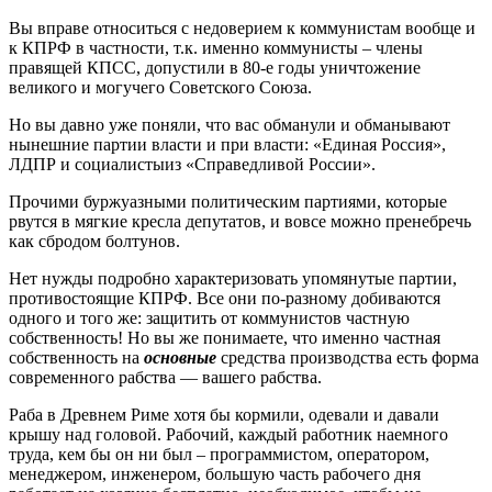
Вы вправе относиться с недоверием к коммунистам вообще и
к КПРФ в частности, т.к. именно коммунисты – члены
правящей КПСС, допустили в 80-е годы уничтожение
великого и могучего Советского Союза.
Но вы давно уже поняли, что вас обманули и обманывают
нынешние партии власти и при власти: «Единая Россия»,
ЛДПР и социалистыиз «Справедливой России».
Прочими буржуазными политическим партиями, которые
рвутся в мягкие кресла депутатов, и вовсе можно пренебречь
как сбродом болтунов.
Нет нужды подробно характеризовать упомянутые партии,
противостоящие КПРФ. Все они по-разному добиваются
одного и того же: защитить от коммунистов частную
собственность! Но вы же понимаете, что именно частная
собственность на
основные
средства производства есть форма
современного рабства — вашего рабства.
Раба в Древнем Риме хотя бы кормили, одевали и давали
крышу над головой. Рабочий, каждый работник наемного
труда, кем бы он ни был – программистом, оператором,
менеджером, инженером, большую часть рабочего дня