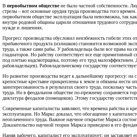
В
первобытном обществе
не было частной собственности. Люд
стрелы – вот основные орудия труда производства того времен
первобытном обществе эксплуатация была невозможна, так как
внутри родовой общины царили отношения трудового сотрудни
нужде и лишениях.
Прогресс производства обусловил неизбежность гибели этих от
прибавочного продукта (излишков) становится возможной эксп
труда, а также сами рабы. У рабовладельца были все права на 
гладиаторов. Но рабству соответствует все еще примитивный сп
под плетью надсмотрщика, поэтому его труд малоэффективен. Д
рабовладельцев). Рабовладельческому государству соответству
Но развитие производства ведет к дальнейшему прогрессу: на 
крепостные крестьяне прикреплены к земле и обязаны нести оп
заинтересованность в результатах своего труда, поскольку час
труда. Но в феодальном обществе по-прежнему сохраняется тор
диктатура феодалов (помещиков). Этому государству соответст
Современные капиталисты заявляют, что времена рабства и кр
эксплуатации. Но Маркс доказал, что обогащение у капиталист
неоплаченного труда. Важное научное открытие Маркса состоит
Доказательство научной теории Маркса приведено в его фунда
Наняв рабочего, капиталист его эксплуатирует: он заставляет ег