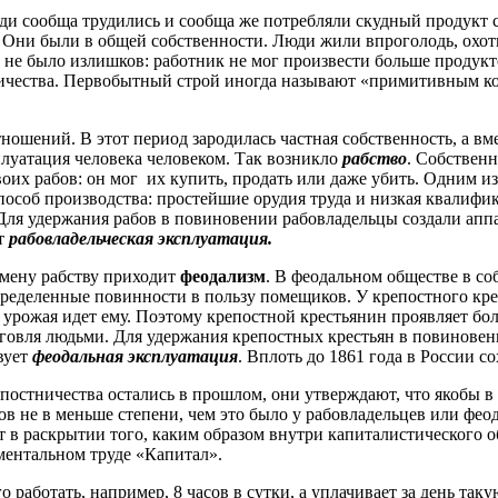
и сообща трудились и сообща же потребляли скудный продукт св
. Они были в общей собственности. Люди жили впроголодь, охот
 не было излишков: работник не мог произвести больше продукт
чества. Первобытный строй иногда называют «примитивным ком
ношений. В этот период зародилась частная собственность, а вм
луатация человека человеком. Так возникло
рабство
. Собственн
своих рабов: он мог их купить, продать или даже убить. Одним 
особ производства: простейшие орудия труда и низкая квалифика
ля удержания рабов в повиновении рабовладельцы создали аппар
ет
рабовладельческая эксплуатация.
смену рабству приходит
феодализм
. В феодальном обществе в со
ределенные повинности в пользу помещиков. У крепостного крес
ть урожая идет ему. Поэтому крепостной крестьянин проявляет бо
говля людьми. Для удержания крепостных крестьян в повиновени
вует
феодальная эксплуатация
. Вплоть до 1861 года в России с
епостничества остались в прошлом, они утверждают, что якобы 
ов не в меньше степени, чем это было у рабовладельцев или фе
 в раскрытии того, каким образом внутри капиталистического о
ментальном труде «Капитал».
о работать, например, 8 часов в сутки, а уплачивает за день так