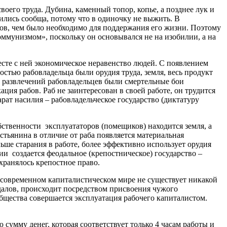
оего труда. Дубина, каменный топор, копье, а позднее лук и
ились сообща, потому что в одиночку не выжить. В
ов, чем было необходимо для поддержания его жизни. Поэтому
мунизмом», поскольку он основывался не на изобилии, а на
есте с ней экономическое неравенство людей. С появлением
остью рабовладельца были орудия труда, земля, весь продукт
из развлечений рабовладельцев были смертельные бои
ция рабов. Раб не заинтересован в своей работе, он трудится
ат насилия – рабовладельческое государство (диктатуру
бственности эксплуататоров (помещиков) находится земля, а
тьянина в отличие от раба появляется материальная
льше старания в работе, более эффективно использует орудия
и создается феодальное (крепостническое) государство –
охранялось крепостное право.
в современном капиталистическом мире не существует никакой
одалов, происходит посредством присвоения чужого
бщества совершается эксплуатация рабочего капиталистом.
ую сумму денег, которая соответствует только 4 часам работы и