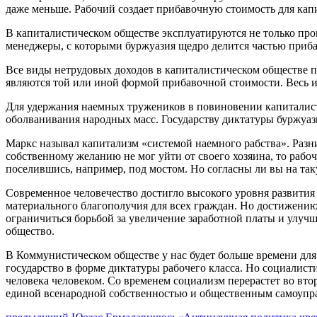
даже меньше. Рабочий создает прибавочную стоимость для кап
В капиталистическом обществе эксплуатируются не только про
менеджеры, с которыми буржуазия щедро делится частью приб
Все виды нетрудовых доходов в капиталистическом обществе п
являются той или иной формой прибавочной стоимости. Весь и 
Для удержания наемных тружеников в повиновении капиталист
оболванивания народных масс. Государству диктатуры буржуаз
Маркс называл капитализм «системой наемного рабства». Разни
собственному желанию не мог уйти от своего хозяина, то рабо
поселившись, например, под мостом. Но согласны ли вы на та
Современное человечество достигло высокого уровня развития
материального благополучия для всех граждан. Но достижению
ограничиться борьбой за увеличение заработной платы и улучш
общество.
В Коммунистическом обществе у нас будет больше времени для 
государство в форме диктатуры рабочего класса. Но социалист
человека человеком. Со временем социализм перерастет во в
единой всенародной собственностью и общественным самоупра
Предыдущий