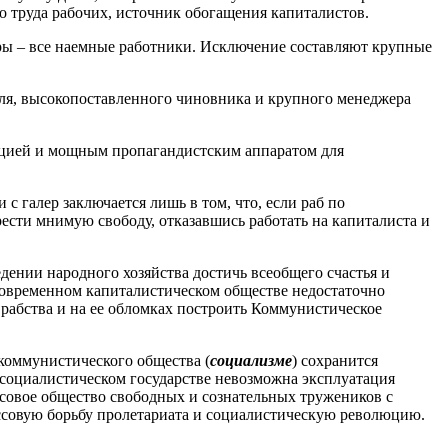
го труда рабочих, источник обогащения капиталистов.
ры – все наемные работники. Исключение составляют крупные
еля, высокопоставленного чиновника и крупного менеджера
ицией и мощным пропагандистским аппаратом для
 галер заключается лишь в том, что, если раб по
рести мнимую свободу, отказавшись работать на капиталиста и
дении народного хозяйства достичь всеобщего счастья и
современном капиталистическом обществе недостаточно
 рабства и на ее обломках построить Коммунистическое
 коммунистического общества (
социализме
) сохранится
в социалистическом государстве невозможна эксплуатация
совое общество свободных и сознательных тружеников с
ссовую борьбу пролетариата и социалистическую революцию.