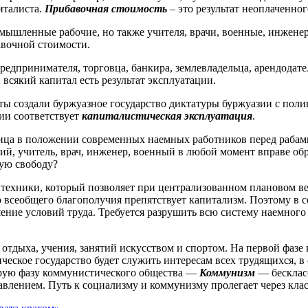
италиста.
Прибавочная стоимость
– это результат неоплаченно
мышленные рабочие, но также учителя, врачи, военные, инжене
авочной стоимости.
редпринимателя, торговца, банкира, землевладельца, арендодат
всякий капитал есть результат эксплуатации.
ы создали буржуазное государство диктатуры буржуазии с пол
ии соответствует
капиталистическая эксплуатация
.
ца в положении современных наемных работников перед рабами с
чий, учитель, врач, инженер, военный в любой момент вправе об
кую свободу?
 техники, который позволяет при централизованном плановом ве
 всеобщего благополучия препятствует капитализм. Поэтому в 
ение условий труда. Требуется разрушить всю систему наемного
отдыха, учения, занятий искусством и спортом. На первой фазе
ическое государство будет служить интересам всех трудящихся, 
торую фазу коммунистического общества —
Коммунизм
— бесклас
влением. Путь к социализму и коммунизму пролегает через кла