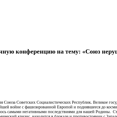
учную конференцию на тему: «Союз неру
ния Союза Советских Социалистических Республик. Великое госу
йшей войне с фашизированной Европой и поднявшееся до космиче
лось самыми негативными последствиями для нашей Родины. Стр
ический кризис, находится в блокаде и противостоянии с Запад