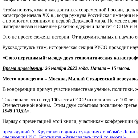
Чтобы понять, куда и как двигаться современной России, цель 
катастрофе начала ХХ в., когда рухнула Российская империя и
а по многим позициям и первой Державой мира. Не менее важн
империализма и имевшее ракетно-ядерный паритет с США и НАТ
Это не просто сюжеты истории. От вразумительных и научно о
Руководствуясь этим, историческая секция РУСО проводит н
«Союз нерушимый: между двух геополитических катастроф
Время проведения
: 26 ноября 2022 года. Начало – 15 часов.
Место проведения
– Москва, Малый Сухаревский переулок. д
В конференции примут участие известные учёные, политики, 
Так совпало, что в год 100-летия СССР исполнилось и 100 ле
Отечественной войны. Этим двум событиям посвящено третье
1945 ГОДА»
.
Наряду с презентацией этой книги, участникам конференции б
Навигация
Предыдущий
предыдущий
А. Кругликов о диких суждениях о «бомбе Лени
Следующее
пост:
следующий
И.С. Бортников «Разыгралась чтой-то вьюга!»