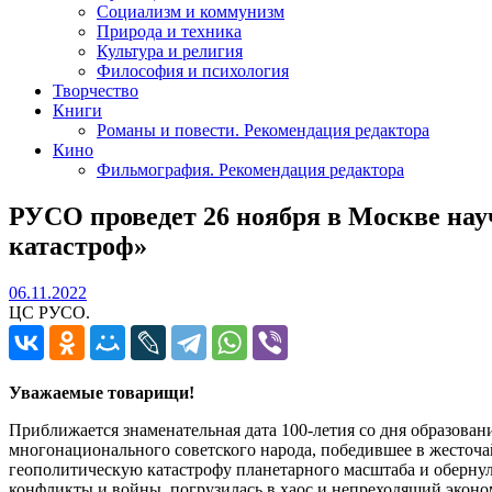
Социализм и коммунизм
Природа и техника
Культура и религия
Философия и психология
Творчество
Книги
Романы и повести. Рекомендация редактора
Кино
Фильмография. Рекомендация редактора
РУСО проведет 26 ноября в Москве на
катастроф»
06.11.2022
06.11.2022
ЦС РУСО.
Уважаемые товарищи!
Приближается знаменательная дата 100-летия со дня образова
многонационального советского народа, победившее в жесточа
геополитическую катастрофу планетарного масштаба и оберну
конфликты и войны, погрузилась в хаос и непреходящий эконом