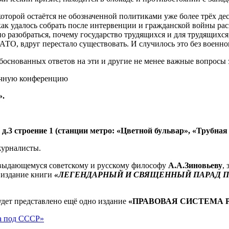
которой остаётся не обозначенной политиками уже более трёх де
 как удалось собрать после интервенции и гражданской войны р
о разобраться, почему государство трудящихся и для трудящих
О, вдруг перестало существовать. И случилось это без военног
боснованных ответов на эти и другие не менее важные вопросы 
аучную конференцию
».
.3 строение 1 (станции метро: «Цветной бульвар», «Трубная
журналисты.
т выдающемуся советскому и русскому философу
А.А.Зиновьеву
,
 издание книги
«ЛЕГЕНДАРНЫЙ И СВЯЩЕННЫЙ ПАРАД П
удет представлено ещё одно издание
«ПРАВОВАЯ СИСТЕМА 
на под СССР»