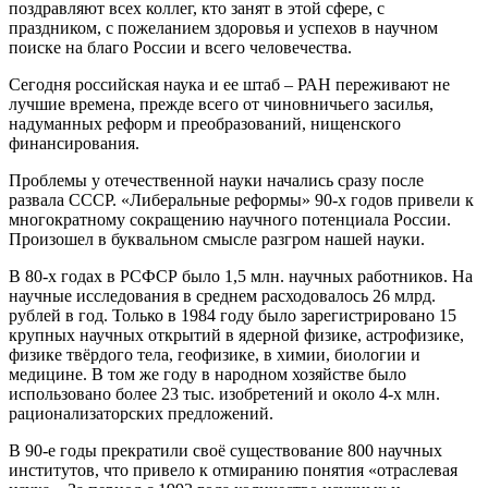
поздравляют всех коллег, кто занят в этой сфере, с
праздником, с пожеланием здоровья и успехов в научном
поиске на благо России и всего человечества.
Сегодня российская наука и ее штаб – РАН переживают не
лучшие времена, прежде всего от чиновничьего засилья,
надуманных реформ и преобразований, нищенского
финансирования.
Проблемы у отечественной науки начались сразу после
развала СССР. «Либеральные реформы» 90-х годов привели к
многократному сокращению научного потенциала России.
Произошел в буквальном смысле разгром нашей науки.
В 80-х годах в РСФСР было 1,5 млн. научных работников. На
научные исследования в среднем расходовалось 26 млрд.
рублей в год. Только в 1984 году было зарегистрировано 15
крупных научных открытий в ядерной физике, астрофизике,
физике твёрдого тела, геофизике, в химии, биологии и
медицине. В том же году в народном хозяйстве было
использовано более 23 тыс. изобретений и около 4-х млн.
рационализаторских предложений.
В 90-е годы прекратили своё существование 800 научных
институтов, что привело к отмиранию понятия «отраслевая