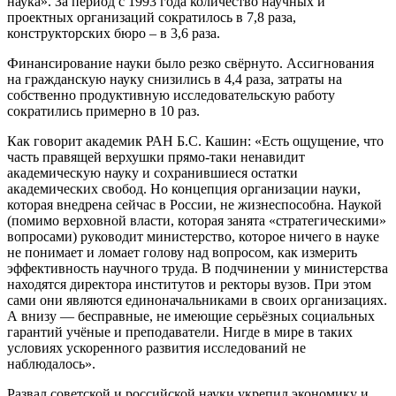
наука». За период с 1993 года количество научных и
проектных организаций сократилось в 7,8 раза,
конструкторских бюро – в 3,6 раза.
Финансирование науки было резко свёрнуто. Ассигнования
на гражданскую науку снизились в 4,4 раза, затраты на
собственно продуктивную исследовательскую работу
сократились примерно в 10 раз.
Как говорит академик РАН Б.С. Кашин: «Есть ощущение, что
часть правящей верхушки прямо-таки ненавидит
академическую науку и сохранившиеся остатки
академических свобод. Но концепция организации науки,
которая внедрена сейчас в России, не жизнеспособна. Наукой
(помимо верховной власти, которая занята «стратегическими»
вопросами) руководит министерство, которое ничего в науке
не понимает и ломает голову над вопросом, как измерить
эффективность научного труда. В подчинении у министерства
находятся директора институтов и ректоры вузов. При этом
сами они являются единоначальниками в своих организациях.
А внизу — бесправные, не имеющие серьёзных социальных
гарантий учёные и преподаватели. Нигде в мире в таких
условиях ускоренного развития исследований не
наблюдалось».
Развал советской и российской науки укрепил экономику и