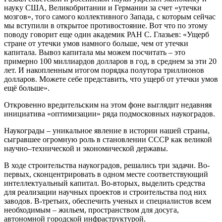
науку США, Великобритании и Германии за счет «утечки
мозгов», того самого коллективного Запада, с которым сейчас
мы вступили в открытое противостояние. Вот что по этому
поводу говорит еще один академик РАН С. Глазьев: «Ущерб
стране от утечки умов намного больше, чем от утечки
капитала. Вывоз капитала мы можем посчитать – это
примерно 100 миллиардов долларов в год, в среднем за эти 20
лет. И накопленным итогом порядка полутора триллионов
долларов. Можете себе представить, что ущерб от утечки умов
ещё больше».
Откровенно вредительским на этом фоне выглядит недавняя
инициатива «оптимизации» ряда подмосковных наукоградов.
Наукограды – уникальное явление в истории нашей страны,
сыгравшее огромную роль в становлении СССР как великой
научно–технической и экономической державы.
В ходе строительства наукоградов, решались три задачи. Во-
первых, сконцентрировать в одном месте соответствующий
интеллектуальный капитал. Во-вторых, выделить средства
для реализации научных проектов и строительства под них
заводов. В-третьих, обеспечить ученых и специалистов всем
необходимым – жильем, пространством для досуга,
автономной городской инфраструктурой.