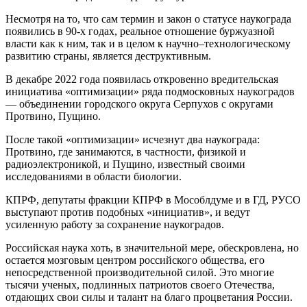
Несмотря на то, что сам термин и закон о статусе наукограда
появились в 90-х годах, реальное отношение буржуазной
власти как к ним, так и в целом к научно–технологическому
развитию страны, является деструктивным.
В декабре 2022 года появилась откровенно вредительская
инициатива «оптимизации» ряда подмосковных наукоградов
— объединении городского округа Серпухов с округами
Протвино, Пущино.
После такой «оптимизации» исчезнут два наукограда:
Протвино, где занимаются, в частности, физикой и
радиоэлектроникой, и Пущино, известный своими
исследованиями в области биологии.
КПРФ, депутаты фракции КПРФ в Мособлдуме и в ГД, РУСО
выступают против подобных «инициатив», и ведут
усиленную работу за сохранение наукоградов.
Российская наука хоть, в значительной мере, обескровлена, но
остается мозговым центром российского общества, его
непосредственной производительной силой. Это многие
тысячи ученых, подлинных патриотов своего Отечества,
отдающих свои силы и талант на благо процветания России.