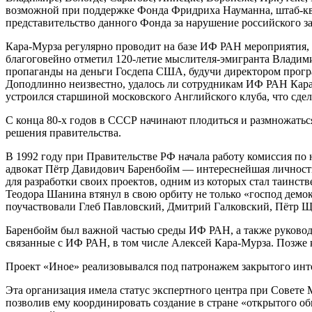
возможной при поддержке Фонда Фридриха Науманна, штаб-квар
представительство данного Фонда за нарушение российского за
Кара-Мурза регулярно проводит на базе ИФ РАН мероприятия, 
благоговейно отметил 120-летие мыслителя-эмигранта Владими
пропаганды на деньги Госдепа США, будучи директором прогр
Доподлинно неизвестно, удалось ли сотрудникам ИФ РАН Кара-
устроился старшиной московского Английского клуба, что сдела
С конца 80-х годов в СССР начинают плодиться и размножатьс
решения правительства.
В 1992 году при Правительстве РФ начала работу комиссия по
адвокат Пётр Давидович Баренбойм — интереснейшая личность
для разработки своих проектов, одним из которых стал таинс
Теодора Шанина втянул в свою орбиту не только «господ демо
поучаствовали Глеб Павловский, Дмитрий Галковский, Пётр 
Баренбойм был важной частью среды ИФ РАН, а также руковод
связанные с ИФ РАН, в том числе Алексей Кара-Мурза. Позже
Проект «Иное» реализовывался под патронажем закрытого инт
Эта организация имела статус экспертного центра при Совете
позволив ему координировать создание в стране «открытого о