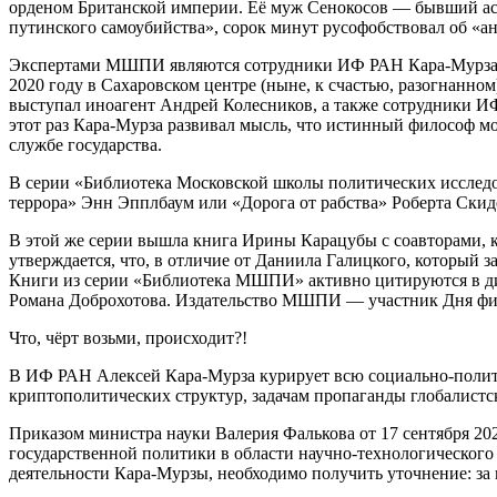
орденом Британской империи. Её муж Сенокосов — бывший асп
путинского самоубийства», сорок минут русофобствовал об «а
Экспертами МШПИ являются сотрудники ИФ РАН Кара-Мурза и
2020 году в Сахаровском центре (ныне, к счастью, разогнанно
выступал иноагент Андрей Колесников, а также сотрудники И
этот раз Кара-Мурза развивал мысль, что истинный философ 
службе государства.
В серии «Библиотека Московской школы политических исследо
террора» Энн Эпплбаум или «Дорога от рабства» Роберта Скид
В этой же серии вышла книга Ирины Карацубы с соавторами, к
утверждается, что, в отличие от Даниила Галицкого, который 
Книги из серии «Библиотека МШПИ» активно цитируются в дис
Романа Доброхотова. Издательство МШПИ — участник Дня ф
Что, чёрт возьми, происходит?!
В ИФ РАН Алексей Кара-Мурза курирует всю социально-полити
криптополитических структур, задачам пропаганды глобалистс
Приказом министра науки Валерия Фалькова от 17 сентября 2
государственной политики в области научно-технологического
деятельности Кара-Мурзы, необходимо получить уточнение: за