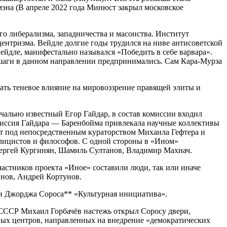
эна (В апреле 2022 года Минюст закрыл московское
о либерализма, западничества и масонства. Институт
ентризма. Вейдле долгие годы трудился на ниве антисоветской
дле, манифестально назывался «Победить в себе варвара».
 шаги в данном направлении предпринимались. Сам Кара-Мурза
ать теневое влияние на мировоззрение правящей элиты и
чально известный Егор Гайдар, в состав комиссии входил
миссия Гайдара — Баренбойма привлекала научные коллективы
кт под непосредственным кураторством Михаила Гефтера и
блицистов и философов. С одной стороны в «Ином»
Сергей Кургинян, Шамиль Султанов, Владимир Махнач.
астников проекта «Иное» составили люди, так или иначе
нов, Андрей Кортунов.
ии Джорджа Сороса** «Культурная инициатива».
 СССР Михаил Горбачёв настежь открыл Соросу двери,
ьных центров, направленных на внедрение «демократических