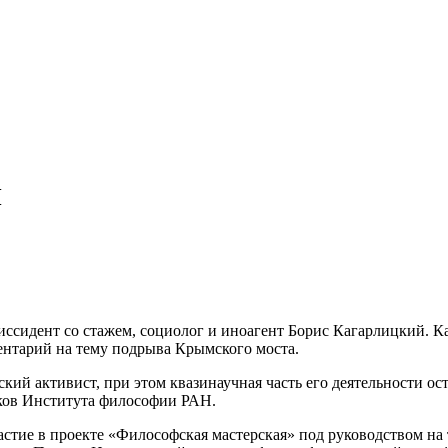
Н
диссидент со стажем, социолог и иноагент Борис Кагарлицкий.
ентарий на тему подрыва Крымского моста.
кий активист, при этом квазинаучная часть его деятельности ос
ков Института философии РАН.
астие в проекте «Философская мастерская» под руководством н