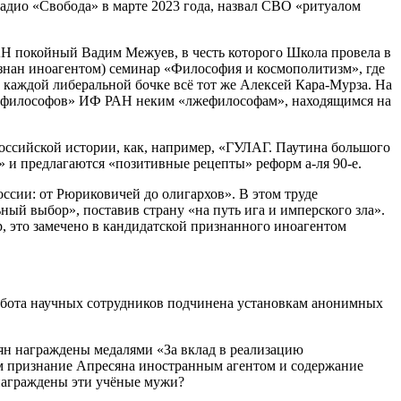
дио «Свобода» в марте 2023 года, назвал СВО «ритуалом
 покойный Вадим Межуев, в честь которого Школа провела в
изнан иноагентом) семинар «Философия и космополитизм», где
каждой либеральной бочке всё тот же Алексей Кара-Мурза. На
ых философов» ИФ РАН неким «лжефилософам», находящимся на
ссийской истории, как, например, «ГУЛАГ. Паутина большого
» и предлагаются «позитивные рецепты» реформ а-ля 90-е.
ссии: от Рюриковичей до олигархов». В этом труде
ный выбор», поставив страну «на путь ига и имперского зла».
 это замечено в кандидатской признанного иноагентом
абота научных сотрудников подчинена установкам анонимных
ян награждены медалями «За вклад в реализацию
им признание Апресяна иностранным агентом и содержание
 награждены эти учёные мужи?