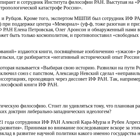
ирант и сотрудник Института философии РАН. Выступая на «Ра
нтропологической катастрофе России».
 Рубцов. Кроме того, экспертом МШПИ был сотрудник ИФ РАН
м) при поддержке центра «Мемориал» (уф-ф, тоже разогнан и пр
Ф РАН Елена Петровская, Олег Аронсон и обнаруженный нами в 
может быть только космополитом, и противопоставил «свободн
ваний» издаются книги, посвящённые изобличению «ужасов» ро
ельски, где разбирается «негативный исторический опыт России
оторая называется «Выбирая свою историю. Развилки на пути Ро
заключил союз с папством, Александр Невский сделал «неправиль
сертациях, проходящих через диссовет ИФ РАН. Так, например,
илософской книги ИФ РАН.
ческую философию. Стоит ли удивляться тому, что плановая р
ких доктрин либерально-западнических идеологем?
021 года сотрудники ИФ РАН Алексей Кара-Мурза и Рубен Апрес
 развития». Принимая во внимание последовавшее вскоре за эт
 вклад в развитие научной политики какого именно государства