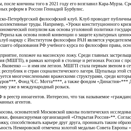
 после кончины того в 2021 году его возглавил Кара-Мурза. С
ных реформ в России Геннадий Бурбулис.
вско-Петербургский философский клуб. Клуб проводит публичн
 коллективные труды. Например, «Уроки конституционного кризи
кономический популизм как основа уголовной политики государ
 Рериха как основа новой конвенции о защите культурных ценн
 клуб наряду с Институтом философии РАН является учредител
сшего образования РФ учебного курса по философии права, осн
дприятие, похожее на масонскую ложу. Среди главных застрельщ
я (МШГП), в рамках которой в столице и регионах России с пр
 Яковенко — и имя им легион. МШГП стала первым звеном в се
 республик и стран социалистического лагеря. Щупальца этой с
уется многочисленными вражескими структурами, среди которы
уров***, Фонд Ч.С. Мотта****, а также фондом «Династия»***
ному уже в международный розыск.
 реестр иноагентов. Интересно, что так называемое «граждан
ранных агентов.
ова, основателей Московской школы политических исследован
тики, финансируемая организацией «Открытая Россия»**. Сог
ку, способствовать карьере друг друга, проникать таким образ
ьность Немировской отмечена золотой медалью Совета Европы 