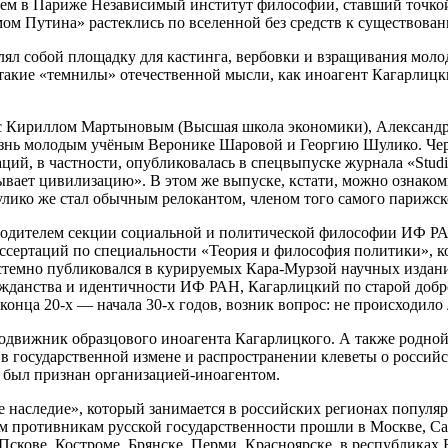
затем в Париже Независимый институт философии, ставший точко
мом Путина» растеклись по вселенной без средств к существова
ял собой площадку для кастинга, вербовки и взращивания моло
 такие «темнилы» отечественной мысли, как иноагент Кагарлиц
те с Кириллом Мартыновым (Высшая школа экономики), Александ
нь молодым учёным Веронике Шаровой и Георгию Шулико. Через
ий, в частности, опубликовалась в спецвыпуске журнала «Studie
тывает цивилизацию». В этом же выпуске, кстати, можно ознаком
ико же стал обычным релокантом, членом того самого парижск
водителем секции социальной и политической философии ИФ РА
иссертаций по специальности «Теория и философия политики», 
стемно публиковался в курируемых Кара-Мурзой научных издани
ажданства и идентичности ИФ РАН, Кагарлицкий по старой добр
нца 20-х — начала 30-х годов, возник вопрос: не происходило 
подвижник образцового иноагента Кагарлицкого. А также родно
в государственной измене и распространении клеветы о россий
д был признан организацией-иноагентом.
е наследие», который занимается в российских регионах попул
противникам русской государственности прошли в Москве, Санк
Пскове, Костроме, Брянске, Перми, Красноярске, в республиках 