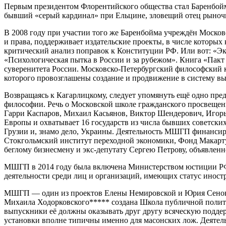
Первым президентом Флорентийского общества стал Баренбойм,
бывший «серый кардинал» при Ельцине, зловещий отец рыноч
В 2008 году при участии того же Баренбойма учреждён Моско
и права, поддерживает издательские проекты, в числе которых
критический анализ поправок к Конституции РФ. Или вот: «Э
«Психологическая пытка в России и за рубежом». Книга «Пакт
суверенитета России. Московско-Петербургский философский
которого провозглашены создание и продвижение в систему вы
Возвращаясь к Кагарлицкому, следует упомянуть ещё одно пре
философии. Речь о Московской школе гражданского просвещени
Гарри Каспаров, Михаил Касьянов, Виктор Шендерович, Игорь
Европы и охватывает 16 государств из числа бывших советских
Грузии и, знамо дело, Украины. Деятельность МШГП финансир
Стокгольмский институт переходной экономики, Фонд Макарт
беглому бизнесмену и экс-депутату Сергею Петрову, объявлен
МШГП в 2014 году была включена Министерством юстиции РФ в
деятельности среди лиц и организаций, имеющих статус иност
МШГП — один из проектов Елены Немировской и Юрия Сенокос
Михаила Ходорковского***** создана Школа публичной поли
выпускники её должны оказывать друг другу всяческую поддерж
установки вполне типичны именно для масонских лож. Деятел