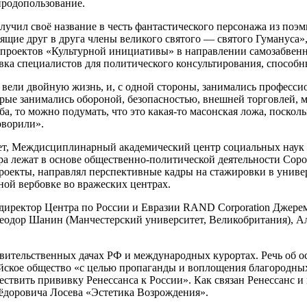
иродопользование.
лучил своё название в честь фантастического персонажа из по
дящие друг в друга члены великого святого — святого Гуманус
 проектов «Культурной инициативы» в направлении самозабвенн
вка специалистов для политического консультирования, способн
ели двойную жизнь, и, с одной стороны, занимались профессио
орые занимались обороной, безопасностью, внешней торговлей,
уба, то можно подумать, что это какая-то масонская ложа, поско
оворили».
т, Междисциплинарный академический центр социальных наук (
а лежат в основе общественно-политической деятельности Сорос
проекты, направлял перспективные кадры на стажировки в уни
ой вербовке во вражеских центрах.
 директор Центра по России и Евразии RAND Corporation Джерем
еодор Шанин (Манчестерский университет, Великобритания), Ал
вительственных дачах РФ и международных курортах. Речь об о
йское общество «с целью пропаганды и воплощения благородных
ествить прививку Ренессанса к России». Как связан Ренессанс
ёдоровича Лосева «Эстетика Возрождения».