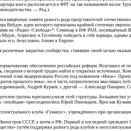
тира коего располагается в ФРГ на так называемой вилле Трум
конодательства. — Ред.).
посвящённые памяти разного рода представителей отечественног
ра Вейдле, идеи которого пронизаны крайней степенью европоц
амм на «Радио «Свобода»*. Семинар в ИФ РАН, посвящённый Вей
Мурзе, Апресяну и Гусейнову победить в себе варвара, однако
ло его, безусловно, ближе к Европе.
я различные закрытые сообщества, ставящие своей целью оказыв
 нормативному обеспечению российских реформ. Возглавил её пе
, сведения о которой трудно найти в открытых источниках. Ко
твенный план модернизации России под названием «Иное». Прое
кратов прошлого века», но и часть патриотически мыслящих пу
Щедровицкий, Андрей Кураев, с другой — Александр Панарин, 
ителем группы юрисконсультов этой структуры. Большинство уч
 к «инойцам» присоединились Юрий Пивоваров, Ярослав Кузьми
еллектуального клуба «Гуманус», учреждённого при организац
 Министров СССР, а затем и РФ. Первый и последний президент
бщества» путём поддержки разного рода клубов и интеллектуал