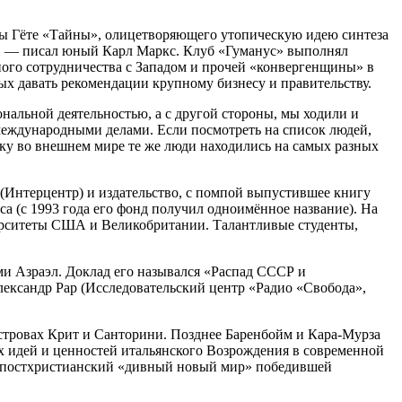
эмы Гёте «Тайны», олицетворяющего утопическую идею синтеза
а», — писал юный Карл Маркс. Клуб «Гуманус» выполнял
ого сотрудничества с Западом и прочей «конвергенщины» в
ых давать рекомендации крупному бизнесу и правительству.
нальной деятельностью, а с другой стороны, мы ходили и
 международными делами. Если посмотреть на список людей,
льку во внешнем мире те же люди находились на самых разных
Интерцентр) и издательство, с помпой выпустившее книгу
а (с 1993 года его фонд получил одноимённое название). На
верситеты США и Великобритании. Талантливые студенты,
и Азраэл. Доклад его назывался «Распад СССР и
ександр Рар (Исследовательский центр «Радио «Свобода»,
стровах Крит и Санторини. Позднее Баренбойм и Кара-Мурза
 идей и ценностей итальянского Возрождения в современной
 и постхристианский «дивный новый мир» победившей