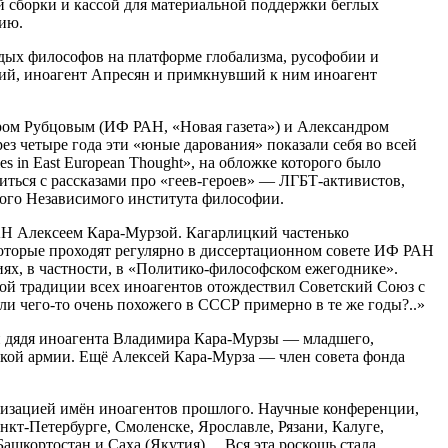
й сборки и кассой для материальной поддержки беглых
нию.
дых философов на платформе глобализма, русофобии и
кий, иноагент Апресян и примкнувший к ним иноагент
ром Рубцовым (ИФ РАН, «Новая газета») и Александром
 четыре года эти «юные дарования» показали себя во всей
s in East European Thought», на обложке которого было
иться с рассказами про «геев-героев» — ЛГБТ-активистов,
ого Независимого института философии.
Н Алексеем Кара-Мурзой. Кагарлицкий частенько
которые проходят регулярно в диссертационном совете ИФ РАН
ях, в частности, в «Политико-философском ежегоднике».
ой традиции всех иноагентов отождествил Советский Союз с
ли чего-то очень похожего в СССР примерно в те же годы?..»
й дядя иноагента Владимира Кара-Мурзы — младшего,
ской армии. Ещё Алексей Кара-Мурза — член совета фонда
яризацией имён иноагентов прошлого. Научные конференции,
т-Петербурге, Смоленске, Ярославле, Рязани, Калуге,
Башкортостан и Саха (Якутия)… Вся эта роскошь стала