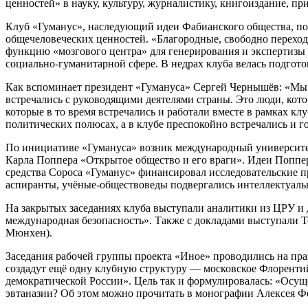
ценностей» в науку, культуру, журналистику, книгоиздание, пр
Клуб «Гуманус», наследующий идеи Фабианского общества, по
общечеловеческих ценностей. «Благородные, свободно перехо
функцию «мозгового центра» для генерирования и экспертизы
социально-гуманитарной сфере. В недрах клуба велась подгото
Как вспоминает президент «Гумануса» Сергей Чернышёв: «Мы в
встречались с руководящими деятелями страны. Это люди, кот
которые в то время встречались и работали вместе в рамках кл
политических полюсах, а в клубе преспокойно встречались и г
По инициативе «Гумануса» возник международный университе
Карла Поппера «Открытое общество и его враги». Идеи Поппер
средства Сороса «Гуманус» финансировал исследовательские 
аспиранты, учёные-обществоведы подвергались интеллектуальн
На закрытых заседаниях клуба выступали аналитики из ЦРУ и
международная безопасность». Также с докладами выступали Т
Мюнхен).
Заседания рабочей группы проекта «Иное» проводились на пра
создадут ещё одну клубную структуру — московское Флоренти
демократической России». Цель так и формулировалась: «Осущ
эвтаназии? Об этом можно прочитать в монографии Алексея Ф