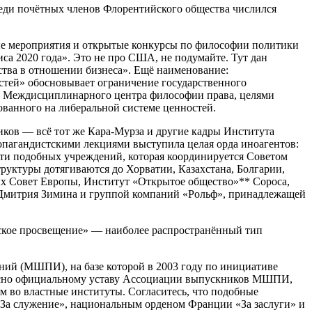
реди почётных членов Флорентийского общества числился
ые мероприятия и открытые конкурсы по философии политики
са 2020 года». Это не про США, не подумайте. Тут дан
ства в отношении бизнеса». Ещё наименование:
остей» обосновывает ограничение государственного
ем Междисциплинарного центра философии права, целями
ованного на либеральной системе ценностей.
иков — всё тот же Кара-Мурза и другие кадры Института
опагандистскими лекциями выступила целая орда иноагентов:
ти подобных учреждений, которая координируется Советом
труктуры дотягиваются до Хорватии, Казахстана, Болгарии,
х Совет Европы, Институт «Открытое общество»** Сороса,
 Дмитрия Зимина и группой компаний «Рольф», принадлежащей
ское просвещение» — наиболее распространённый тип
ий (МШПИ), на базе которой в 2003 году по инициативе
ласно официальному уставу Ассоциации выпускников МШПИ,
ом во властные институты. Согласитесь, что подобные
«За служение», национальным орденом Франции «За заслуги» и