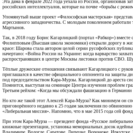
Эта дама в феврале 2022 года уехала из России, организовав 
российских интеллектуалов, которые на почве «борьбы с режи
Упомянутый выше проект «Философская мастерская» представл
агрессивного западничества. С молодым поколением работали
Мартынов.
Так, в 2018 году Борис Кагарлицкий (портал «Рабкор») вмес
Филипповым (Высшая школа экономики) открыли дорогу в жиз
красе: Шарова стала автором целой серии русофобских публикац
начертано: «Война России на Украине: когда варварство захва
распространявших в центре Москвы листовки против СВО. Шул
Тёплые дружеские отношения связывают Кагарлицкого с руко
приглашался в качестве официального оппонента на защиты д
под председательством Кара-Мурзы. Кагарлицкий до ареста си
Помнится, выступая на семинаре Центра изучения проблем гр
Третьим рейхом: «Когда мы обсуждали фашизацию в Германии ко
Но кто же такой этот Алексей Кара-Мурза? Как минимум он с
приговорённого недавно к 25 годам заключения по обвинению 
«Либеральная миссия». Напомню, что в мае 2015 года сей фон
При этом Кара-Мурза — президент фонда «Русское либерально
книжные презентации, установка мемориальных досок идейным 
Владимире, Вологде, Саратове, Липецке, Воронеже, Иркутске, 