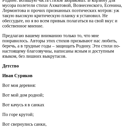
Родине. Большую часть стихов забраковал. В корзину для
мусора полетели стихи Ахматовой, Вознесенского, Есенина,
Лермонтова и прочих признанных поэтических мэтров: уж
такую высокую критическую планку я установил. Не
обессудьте, но я во всем привык полагаться на свой вкус и
собственное мнение.
Предлагаю вашему вниманию только то, что мне
понравилось. Авторы этих стихов призывают нас любить,
беречь, а в трудные годы – защищать Родину. Эти стихи по-
настоящему благозвучны, написаны ясным и доступным
языком, без лишних выкрутасов.
Детство
Иван Суриков
Вот моя деревня:
Вот мой дом родной;
Вот качусь я в санках
По горе крутой;
Вот свернулись санки,