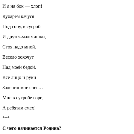
И я на бок — хлоп!
Кубарем качуся
Под гору, в сугроб.
И друзья-мальчишки,
Стоя надо мной,
Весело хохочут
Над моей бедой.
Всё лицо и руки
Залепил мне снег…
Мне в сугробе горе,
А ребятам смех!
***
С чего начинается Родина?