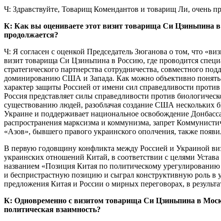
Ч: Здравствуйте, Товарищ Комендантов и товарищ Ли, очень п
К: Как вы оцениваете этот
визит товарища Си Цзиньпина в 
продолжается?
Ч: Я согласен с оценкой Председатель Зюганова о том, что «
визит товарища Си Цзиньпина в Россию, где проводится специ
стратегического партнерства сотрудничества, совместного по
доминированию США и Запада. Как можно объективно понять п
характер защиты Россией от имени сил справедливости прот
Россия представляет силы справедливости против биологическо
существованию людей, разоблачая создание США нескольких би
Украине и поддерживает национальное освобождение Донбасса
распространения марксизма и коммунизма, запрет Коммунистиче
«Азов», бывшего правого украинского ополчения, также появил
В первую годовщину конфликта между Россией и Украиной виз
украинских отношений Китай, в соответствии с целями Устав
названием «Позиция Китая по политическому урегулированию 
и беспристрастную позицию и сыграл конструктивную роль в 
предложения Китая и России о мирных переговорах, в результ
К: Одновременно с визитом товарища Си Цзиньпина в Моск
политическая взаимность?