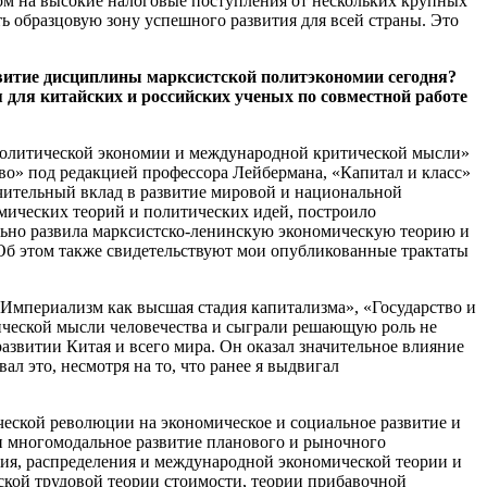
ром на высокие налоговые поступления от нескольких крупных
ь образцовую зону успешного развития для всей страны. Это
звитие дисциплины марксистской политэкономии сегодня?
 для китайских и российских ученых по совместной работе
й политической экономии и международной критической мысли»
во» под редакцией профессора Лейбермана, «Капитал и класс»
чительный вклад в развитие мировой и национальной
ических теорий и политических идей, построило
льно развила марксистско-ленинскую экономическую теорию и
 Об этом также свидетельствуют мои опубликованные трактаты
«Империализм как высшая стадия капитализма», «Государство и
ической мысли человечества и сыграли решающую роль не
азвитии Китая и всего мира. Он оказал значительное влияние
ал это, несмотря на то, что ранее я выдвигал
ческой революции на экономическое и социальное развитие и
и многомодальное развитие планового и рыночного
ия, распределения и международной экономической теории и
ской трудовой теории стоимости, теории прибавочной