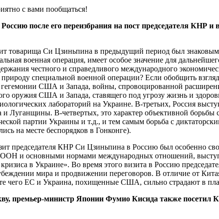
риятно с вами пообщаться!
Россию после его переизбрания на пост председателя КНР
и в
визит товарища Си Цзиньпина в предыдущий период был знаковы
альная военная операция, имеет особое значение для дальнейше
ддержания честного и справедливого международного экономичес
рироду специальной военной операции? Если обобщить взгляды
ив гегемонии США и Запада, войны, спровоцированной расшире
го оружия США и Запада, ставящего под угрозу жизнь и здоровь
ологических лабораторий на Украине. В-третьих, Россия высту
 и Луганщины. В-четвертых, это характер объективной борьбы 
ской партии Украины и т.д., и тем самым борьба с диктаторски
ись на месте беспорядков в Гонконге).
ит председателя КНР Си Цзиньпина в Россию был особенно сво
а ООН и основными нормами международных отношений, выступи
кризиса в Украине». Во время этого визита в Россию председа
убеждении мира и продвижении переговоров. В отличие от Кита
ате чего ЕС и Украина, похищенные США, сильно страдают в пла
ву, премьер-министр Японии Фумио Кисида также посетил Ки