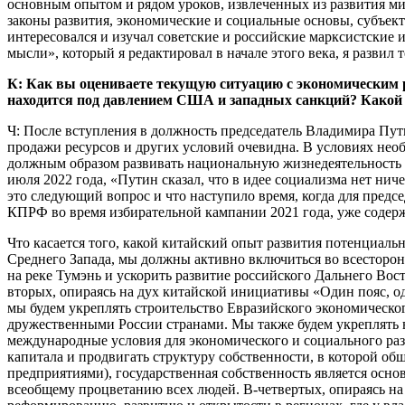
основным опытом и рядом уроков, извлеченных из развития ми
законы развития, экономические и социальные основы, субъек
интересовался и изучал советские и российские марксистские
мысли», который я редактировал в начале этого века, я разви
К: Как вы оцениваете текущую ситуацию с экономическим р
находится под давлением США и западных санкций? Какой 
Ч: После вступления в должность председатель Владимира Пути
продажи ресурсов и других условий очевидна. В условиях не
должным образом развивать национальную жизнедеятельность Р
июля 2022 года, «Путин сказал, что в идее социализма нет ниче
это следующий вопрос и что наступило время, когда для пред
КПРФ во время избирательной кампании 2021 года, уже содер
Что касается того, какой китайский опыт развития потенциальн
Среднего Запада, мы должны активно включиться во всесторон
на реке Тумэнь и ускорить развитие российского Дальнего Во
вторых, опираясь на дух китайской инициативы «Один пояс, 
мы будем укреплять строительство Евразийского экономического
дружественными России странами. Мы также будем укреплять в
международные условия для экономического и социального раз
капитала и продвигать структуру собственности, в которой об
предприятиями), государственная собственность является осно
всеобщему процветанию всех людей. В-четвертых, опираясь н