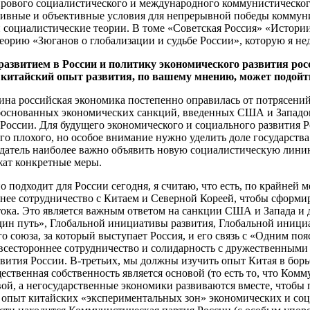
рового социалистического и международного коммунистического
тивные и объективные условия для непрерывной победы коммунис
 и социалистические теории. В томе «Советская Россия» «Истор
л теорию «Зюганов о глобализации и судьбе России», которую я 
азвитием в России и политику экономического развития росс
китайский опыт развития, по вашему мнению, может подойт
на российская экономика постепенно оправилась от потрясений 
обоснованных экономических санкций, введенных США и Западом
оссии. Для будущего экономического и социального развития Ро
го плохого, но особое внимание нужно уделить доле государства 
седатель наиболее важно объявить новую социалистическую лини
жат конкретные меры.
о подходит для России сегодня, я считаю, что есть, по крайней 
нее сотрудничество с Китаем и Северной Кореей, чтобы сформи
стока. Это является важным ответом на санкции США и Запада и
один путь», Глобальной инициативы развития, Глобальной иниц
 союза, за который выступает Россия, и его связь с «Одним поя
сестороннее сотрудничество и солидарность с дружественными 
вития России. В-третьих, мы должны изучить опыт Китая в борь
щественная собственность является основой (то есть то, что Ко
вой, а негосударственные экономики развиваются вместе, чтобы
а опыт китайских «экспериментальных зон» экономических и со