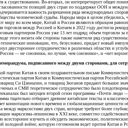
в к существованию. Во-вторых, он интерпретирует общее поним
гласованности позиций двух стран по поддержке ООН и междун
подчеркивается важность разрешения ряда международных спор
ества человеческой судьбы. Народы мира в целом убедились, чт
ают миру во всем мире, Китай и Россия являются образцом рав
яя торговля между Россией и Китаем в 2022 году достигла реко
говым партнером России уже 13 лет подряд; объем торговли за 
оде этого визита обе стороны также наметили ряд существенных
о-технические инновации, что, безусловно, придаст новый импу
ул двустороннее сотрудничество в различных областях и углуб
Россия — не союзники, но лучше, чем союзники», и «нет верхне
еморандума, подписанного между двумя сторонами, для сотр
кой партии Китая в своем поздравительном письме Коммунистич
истическая партия Китая и Коммунистическая партия Российск
 товарищ Си Цзиньпин, и товарищ Зюганов придают большое зна
ченых и СМИ теоретическое сотрудничество было плодотворным.
елеканалах был запущен второй сезон программы «Почти люди 
амма тщательно отбирает древние китайские тексты и классиче
няет коннотации нового времени и глобализационные ценности 
ва между марксистами двух стран, которые требуют более глубо
зации марксизма-ленинизма в XXI веке, совместно содействоват
мо всесторонне изучить и обсудить экономические, политически
 холодной войне, которую гегемонизм ведет против Китая и Рос