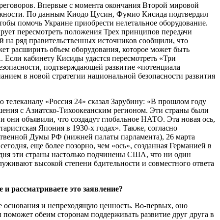
ереговоров. Впервые с момента окончания Второй мировой
орожности. По данным Киодо Цусин, Фумио Кисида подтвердил
обы помочь Украине приобрести нелетальное оборудование.
нирует пересмотреть положения Трех принципов передачи
й на ряд правительственных источников сообщили, что
жет расширить объем оборудования, которое может быть
 Если кабинету Кисиды удастся пересмотреть «Три
 безопасности, подтверждающей развитие «потенциала
нанием в новой стратегии национальной безопасности развития
ью телеканалу «Россия 24» сказал Зарубину: «В прошлом году
ошения с Азиатско-Тихоокеанским регионом. Эти страны были
они объявили, что создадут глобальное НАТО. Эта новая ось,
аристская Япония в 1930-х годах». Также, согласно
рственной Думы РФ (нижней палаты парламента), 26 марта
годня, еще более позорно, чем «ось», созданная Германией в
одня эти страны настолько подчинены США, что ни один
аслуживают высокой степени бдительности и совместного ответа
 и рассматриваете это заявление?
ие основания и непреходящую ценность. Во-первых, оно
и поможет обеим сторонам поддерживать развитие друг друга в