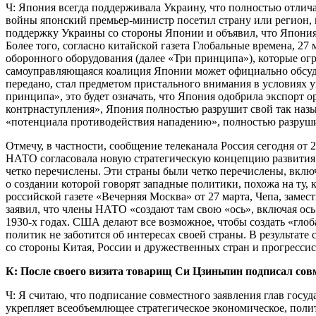
Ч: Япония всегда поддерживала Украину, что полностью отлич
войны японский премьер-министр посетил страну или регион, 
поддержку Украины со стороны Японии и объявил, что Япония
Более того, согласно китайской газета Глобальные времена, 
оборонного оборудования (далее «Три принципа»), которые о
самоуправляющаяся коалиция Японии может официально обсудит
передано, стал предметом пристального внимания в условиях
принципа», это будет означать, что Япония одобрила экспорт
контрнаступления», Япония полностью разрушит свой так назы
«потенциала противодействия нападению», полностью разруш
Отмечу, в частности, сообщение телеканала Россия сегодня от
НАТО согласовала новую стратегическую концепцию развития б
четко перечислены. Эти страны были четко перечислены, вкл
о создании которой говорят западные политики, похожа на ту,
российской газете «Вечерняя Москва» от 27 марта, Чепа, зам
заявил, что члены НАТО «создают там свою «ось», включая ось
1930-х годах. США делают все возможное, чтобы создать «гло
политик не заботится об интересах своей страны. В результате
со стороны Китая, России и дружественных стран и прогрессис
К: После своего визита товарищ Си Цзиньпин подписал совм
Ч: Я считаю, что подписание совместного заявления глав госу
укрепляет всеобъемлющее стратегическое экономическое, поли