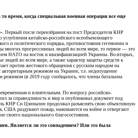
 то время, когда специальная военная операция все еще
м». Первый после переизбрания на пост Председателя КНР
го углубления китайско-российского всеобъемлющего
кого и политического порядка, противостояния гегемонии и
 многих прогрессивных людей во всем мире, то первое — это
нием НАТО на восток и квазифашизацией Украины. Во-вторых,
е людей во всем мире, а также характер защиты средств к
пает против жестокого обращения с русским народом на
с авторитарным режимом на Украине, т.е. недопущение
м режимом (в 2019 году сообщалось, что члены батальона
евременным и влиятельным. По вопросу российско-
л за справедливость и мир и опубликовал документ под
тель КНР Си Цзиньпин продолжал разъяснять свою объективную
я, США раздувают пожар, наживаются на войне и отвергают
не своего национального благосостояния.
ев. Является ли это совпадением? Или это была