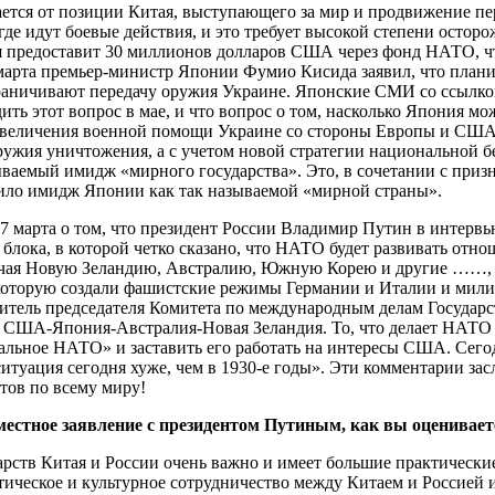
ается от позиции Китая, выступающего за мир и продвижение п
где идут боевые действия, и это требует высокой степени ост
 предоставит 30 миллионов долларов США через фонд НАТО, чт
27 марта премьер-министр Японии Фумио Кисида заявил, что пла
граничивают передачу оружия Украине. Японские СМИ со ссылко
ь этот вопрос в мае, и что вопрос о том, насколько Япония мо
 увеличения военной помощи Украине со стороны Европы и США.
 оружия уничтожения, а с учетом новой стратегии национальной
ваемый имидж «мирного государства». Это, в сочетании с приз
ило имидж Японии как так называемой «мирной страны».
 27 марта о том, что президент России Владимир Путин в интерв
лока, в которой четко сказано, что НАТО будет развивать отн
ючая Новую Зеландию, Австралию, Южную Корею и другие ……, и 
 которую создали фашистские режимы Германии и Италии и милит
еститель председателя Комитета по международным делам Госуда
 США-Япония-Австралия-Новая Зеландия. То, что делает НАТО се
бальное НАТО» и заставить его работать на интересы США. Сег
 ситуация сегодня хуже, чем в 1930-е годы». Эти комментарии з
тов по всему миру!
естное заявление с президентом Путиным, как вы оцениваете
дарств Китая и России очень важно и имеет большие практическ
тическое и культурное сотрудничество между Китаем и Россией 