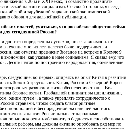
 движения в 20-м и XXI веках, и совместно продвигать
тической партии и социализма. Со своей стороны, я всегда
ии китайской и зарубежной марксистской экономической
недавно обновил для дальнейшей публикации.
ийских властей, учитывая, что российское общество сейчас
и для сегодняшней России?
и достигла определенных успехов, но ее зависимость от
 в течение многих лет, нелегко было поддерживать и
ссии, как отметил президент Зюганов на встрече в Кремле 9
в экономике, как указано в идее социализма. Я сказал ему, что
ю». Десять шагов по построению народовластия, объявленные
мере, следующие: во-первых, опираясь на опыт Китая в развитии
ровать Золотой треугольник Китая, России и Северной Кореи
 долгосрочным развитием жизнеобеспечения страны. Во-
иативы безопасности и Глобальной инициативы цивилизации,
сом, одним путем», а также укреплять сотрудничество с
России странами, чтобы создать благоприятные
бе с монополией и беспорядочной экспансией частного
ммунистическая партия России называет народными
 полностью искоренить абсолютную бедность и способствовать
циальных реформ, мы должны активно опробовать ряд мер по