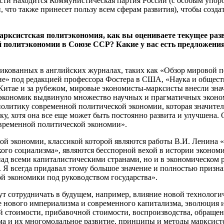
асти находится Коммунистическая партия России (с особым упо
то также принесет пользу всем сферам развития), чтобы создат
марксистская политэкономия, как вы оцениваете текущее ра
 политэкономии в Союзе ССР? Какие у вас есть предложения
убликованных в английских журналах, таких как «Обзор мирово
ие» под редакцией профессора Фостера в США, «Наука и общест
Китае и за рубежом, мировые экономисты-марксисты внесли зна
экономик выдвинуло множество научных и прагматичных эконом
олитику современной политической экономии, которая значите
, хотя она все еще может быть постоянно развита и улучшена.
овременной политической экономии».
ой экономии, классикой которой являются работы В.И. Ленина 
ого социализма», являются бесспорной вехой в истории эконом
над всеми капиталистическими странами, но и в экономическом р
. Я всегда придавал этому большое значение и полностью признав
 экономики под руководством государства».
ут сотрудничать в будущем, например, влияние новой технологи
е нового империализма и современного капитализма, эволюция 
й стоимости, прибавочной стоимости, воспроизводства, обращен
ма и их многомодальное развитие, принципы и методы марксист