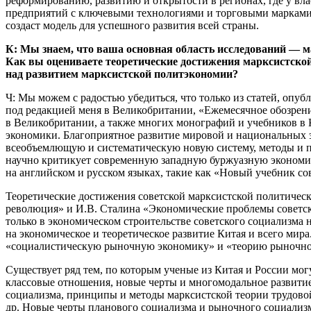
реформированию, развитию и открытости в регионах, где у вл
предприятий с ключевыми технологиями и торговыми марками, ч
создаст модель для успешного развития всей страны.
К: Мы знаем, что ваша основная область исследований — 
Как вы оцениваете теоретические достижения марксистской
над развитием марксистской политэкономии?
Ч: Мы можем с радостью убедиться, что только из статей, оп
под редакцией меня в Великобритании, «Ежемесячное обозрен
в Великобритании, а также многих монографий и учебников в 
экономики. Благоприятное развитие мировой и национальных 
всеобъемлющую и систематическую новую систему, методы и п
научно критикует современную западную буржуазную экономику
на английском и русском языках, такие как «Новый учебник с
Теоретические достижения советской марксистской политическ
революция» и И.В. Сталина «Экономические проблемы советск
только в экономическом строительстве советского социализма 
на экономическое и теоретическое развитие Китая и всего мира
«социалистическую рыночную экономику» и «теорию рыночной
Существует ряд тем, по которым ученые из Китая и России мог
классовые отношения, новые черты и многомодальное развити
социализма, принципы и методы марксистской теории трудово
др. Новые черты планового социализма и рыночного социализ