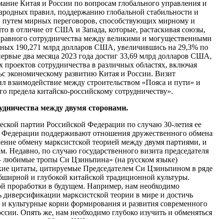
ание Китая и России по вопросам глобального управления и
ародных правил, поддержанию глобальной стабильности и
ов путем мирных переговоров, способствующих мирному и
о в отличие от США и Запада, которые, растаскивая союзы,
ноправного сотрудничества между великими и могущественными
рдных 190,271 млрд долларов США, увеличившись на 29,3% по
первые два месяца 2023 года достиг 33,69 млрд долларов США,
 проектов сотрудничества в различных областях, включая
льс экономическому развитию Китая и России. Визит
ил взаимодействие между строительством «Пояса и пути» и
го предела китайско-российскому сотрудничеству».
удничества между двумя сторонами.
еской партии Российской Федерации по случаю 30-летия ее
ой Федерации поддерживают отношения дружественного обмена
чение обмену марксистской теорией между двумя партиями, и
 Недавно, по случаю государственного визита председателя
— любимые тропы Си Цзиньпина» (на русском языке)
ские цитаты, цитируемые Председателем Си Цзиньпином в ряде
обширной и глубокой китайской традиционной культуры.
кой проработки в будущем. Например, нам необходимо
ь диверсификации марксистской теории в мире и достичь
е и культурные корни формирования и развития современного
сии. Опять же, нам необходимо глубоко изучить и обменяться