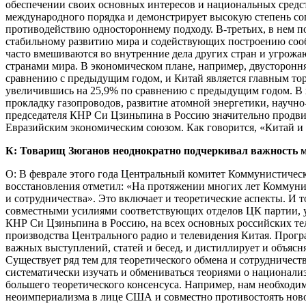
обеспечении своих основных интересов и национальных средст
международного порядка и демонстрирует высокую степень со
противодействию одностороннему подходу. В-третьих, в нем 
стабильному развитию мира и содействующих построению сообщ
часто вмешиваются во внутренние дела других стран и угрож
странами мира. В экономическом плане, например, двусторонн
сравнению с предыдущим годом, и Китай является главным тор
увеличившись на 25,9% по сравнению с предыдущим годом. В х
прокладку газопроводов, развитие атомной энергетики, научн
председателя КНР Си Цзиньпина в Россию значительно продвин
Евразийским экономическим союзом. Как говорится, «Китай и 
К: Товарищ Зюганов неоднократно подчеркивал важность м
О: В феврале этого года Центральный комитет Коммунистичес
восстановления отметил: «На протяжении многих лет Коммун
и сотрудничества». Это включает и теоретические аспекты. И
совместными усилиями соответствующих отделов ЦК партии, у
КНР Си Цзиньпина в Россию, на всех основных российских т
производства Центрального радио и телевидения Китая. Прогр
важных выступлений, статей и бесед, и дистиллирует и объяс
Существует ряд тем для теоретического обмена и сотрудничест
систематически изучать и обмениваться теориями о национали
большего теоретического консенсуса. Например, нам необходи
неоимпериализма в лице США и совместно противостоять новой