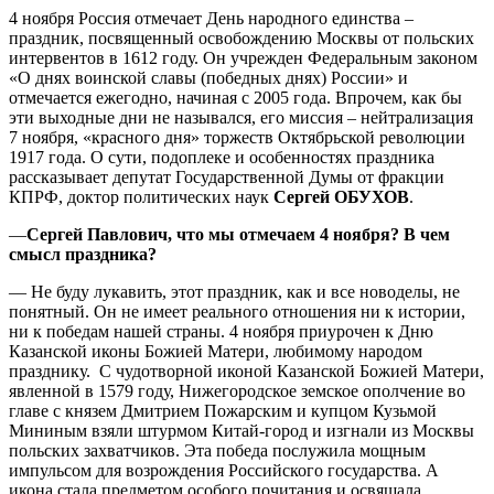
4 ноября Россия отмечает День народного единства –
праздник, посвященный освобождению Москвы от польских
интервентов в 1612 году. Он учрежден Федеральным законом
«О днях воинской славы (победных днях) России» и
отмечается ежегодно, начиная с 2005 года. Впрочем, как бы
эти выходные дни не назывался, его миссия – нейтрализация
7 ноября, «красного дня» торжеств Октябрьской революции
1917 года. О сути, подоплеке и особенностях праздника
рассказывает депутат Государственной Думы от фракции
КПРФ, доктор политических наук
Сергей ОБУХОВ
.
—
Сергей Павлович, что мы отмечаем 4 ноября? В чем
смысл праздника?
— Не буду лукавить, этот праздник, как и все новоделы, не
понятный. Он не имеет реального отношения ни к истории,
ни к победам нашей страны. 4 ноября приурочен к Дню
Казанской иконы Божией Матери, любимому народом
празднику. С чудотворной иконой Казанской Божией Матери,
явленной в 1579 году, Нижегородское земское ополчение во
главе с князем Дмитрием Пожарским и купцом Кузьмой
Мининым взяли штурмом Китай-город и изгнали из Москвы
польских захватчиков. Эта победа послужила мощным
импульсом для возрождения Российского государства. А
икона стала предметом особого почитания и освящала