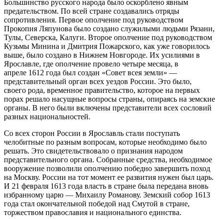
Большинство русского народа было оскорблено явным
предательством. По всей стране создавались отряды
сопротивления. Первое ополчение под руководством
Прокопия Ляпунова было создано служилыми людьми Рязани,
Тулы, Северска, Калуги. Второе ополчение под руководством
Кузьмы Минина и Дмитрия Пожарского, как уже говорилось
выше, было создано в Нижнем Новгороде. Их усилиями в
Ярославле, где ополчение провело четыре месяца, в
апреле 1612 года был создан «Совет всея земли» —
представительный орган всех уездов России. Это было,
своего рода, временное правительство, которое на первых
порах решало насущные вопросы страны, опираясь на земские
органы. В него были включены представители всех сословий
разных национальностей.
Со всех сторон России в Ярославль стали поступать
челобитные по разным вопросам, которые необходимо было
решать. Это свидетельствовало о признания народом
представительного органа. Собранные средства, необходимое
вооружение позволили ополчению победно завершить поход
на Москву. России на тот момент ее развития нужен был царь.
И 21 февраля 1613 года власть в стране была передана вновь
избранному царю — Михаилу Романову. Земский собор 1613
года стал окончательной победой над Смутой в стране,
торжеством православия и национального единства.