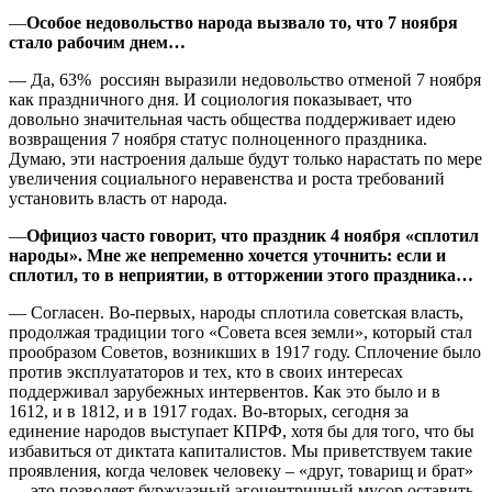
—
Особое недовольство народа вызвало то, что 7 ноября
стало рабочим днем…
— Да, 63% россиян выразили недовольство отменой 7 ноября
как праздничного дня. И социология показывает, что
довольно значительная часть общества поддерживает идею
возвращения 7 ноября статус полноценного праздника.
Думаю, эти настроения дальше будут только нарастать по мере
увеличения социального неравенства и роста требований
установить власть от народа.
—
Официоз часто говорит, что праздник 4 ноября «сплотил
народы». Мне же непременно хочется уточнить: если и
сплотил, то в неприятии, в отторжении этого праздника…
— Согласен. Во-первых, народы сплотила советская власть,
продолжая традиции того «Совета всея земли», который стал
прообразом Советов, возникших в 1917 году. Сплочение было
против эксплуататоров и тех, кто в своих интересах
поддерживал зарубежных интервентов. Как это было и в
1612, и в 1812, и в 1917 годах. Во-вторых, сегодня за
единение народов выступает КПРФ, хотя бы для того, что бы
избавиться от диктата капиталистов. Мы приветствуем такие
проявления, когда человек человеку – «друг, товарищ и брат»
— это позволяет буржуазный эгоцентричный мусор оставить