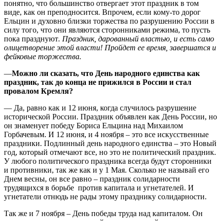
понятно, что большинство отвергает этот праздник в том
виде, как он преподносится. Впрочем, если кому-то дорог
Ельцин и духовно близки торжества по разрушению России в
силу того, что они являются сторонниками режима, то пусть
пока празднуют
.
Праздник, дарованный властью, и есть само
олицетворение этой власти! Пройдет ее время, завершатся и
фейковые т
оржества.
—
Можно ли сказать, что День народного единства как
праздник, так до конца не прижился в России и стал
провалом Кремля?
— Да, равно как и 12 июня, когда случилось разрушение
исторической России. Праздник объявлен как День России, но
он знаменует победу Бориса Ельцина над Михаилом
Горбачевым. И 12 июня, и 4 ноября – это все искусственные
праздники. Подлинный день народного единства – это Новый
год, который отмечают все, но это не политический праздник.
У любого политического праздника всегда будут сторонники
и противники, так же как и у 1 Мая. Сколько не называй его
Днем весны, он все равно – праздник солидарности
трудящихся в борьбе против капитала и угнетателей. И
угнетатели отнюдь не рады этому празднику солидарности.
Так же и 7 ноября – День победы труда над капиталом. Он