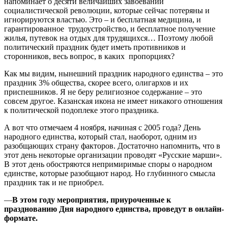
напоминает о десяти величайших завоеваний
социалистической революции, которые сейчас потеряны и
игнорируются властью. Это – и бесплатная медицина, и
гарантированное трудоустройство, и бесплатное получение
жилья, путевок на отдых для трудящихся… Поэтому любой
политический праздник будет иметь противников и
сторонников, весь вопрос, в каких пропорциях?
Как мы видим, нынешний праздник народного единства – это
праздник 3% общества, скорее всего, олигархов и их
приспешников. Я не беру религиозное содержание – это
совсем другое. Казанская икона не имеет никакого отношения
к политической подоплеке этого праздника.
А вот что отмечаем 4 ноября, начиная с 2005 года? День
народного единства, который стал, наоборот, одним из
разобщающих страну факторов. Достаточно напомнить, что в
этот день некоторые организации проводят «Русские марши».
В этот день обостряются непримиримые споры о народном
единстве, которые разобщают народ. Но глубинного смысла
праздник так и не приобрел.
—
В этом году мероприятия, приуроченные к
празднованию Дня народного единства, проведут в онлайн-
формате.