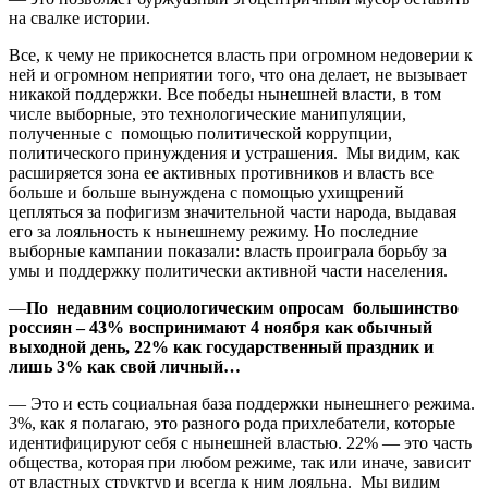
на свалке истории.
Все, к чему не прикоснется власть при огромном недоверии к
ней и огромном неприятии того, что она делает, не вызывает
никакой поддержки. Все победы нынешней власти, в том
числе выборные, это технологические манипуляции,
полученные с помощью политической коррупции,
политического принуждения и устрашения. Мы видим, как
расширяется зона ее активных противников и власть все
больше и больше вынуждена с помощью ухищрений
цепляться за пофигизм значительной части народа, выдавая
его за лояльность к нынешнему режиму. Но последние
выборные кампании показали: власть проиграла борьбу за
умы и поддержку политически активной части населения.
—
По недавним социологическим опросам большинство
россиян – 43% воспринимают 4 ноября как обычный
выходной день, 22% как государственный праздник и
лишь 3% как свой личный…
— Это и есть социальная база поддержки нынешнего режима.
3%, как я полагаю, это разного рода прихлебатели, которые
идентифицируют себя с нынешней властью. 22% — это часть
общества, которая при любом режиме, так или иначе, зависит
от властных структур и всегда к ним лояльна. Мы видим