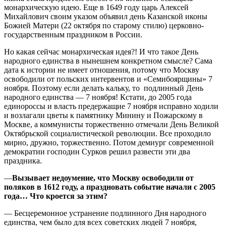
монархическую идею. Еще в 1649 году царь Алексей
Михайлович своим указом объявил день Казанской иконы
Божией Матери (22 октября по старому стилю) церковно-
государственным праздником в России.
Но какая сейчас монархическая идея?! И что такое День
народного единства в нынешнем конкретном смысле? Сама
дата к истории не имеет отношения, потому что Москву
освободили от польских интервентов и «Семибоярщины» 7
ноября. Поэтому если делать кальку, то подлинный День
народного единства — 7 ноября! Кстати, до 2005 года
единороссы и власть предержащие 7 ноября исправно ходили
и возлагали цветы к памятнику Минину и Пожарскому в
Москве, а коммунисты торжественно отмечали День Великой
Октябрьской социалистической революции. Все проходило
мирно, дружно, торжественно. Потом демиург современной
демократии господин Сурков решил развести эти два
праздника.
—
Вызывает недоумение, что Москву освободили от
поляков в 1612 году, а праздновать событие начали с 2005
года… Что кроется за этим?
— Бесцеремонное устранение подлинного Дня народного
единства, чем было для всех советских людей 7 ноября,