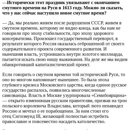
—
Исторически этот праздник увязывают с окончанием
смутного времени на Руси в 1613 году. Можно ли сказать,
что у нас сейчас наступило новое смутное время?
— Да, мы реально живем после разрушения СССР, живем в
смутном времени, которому не видно конца, как бы нам не
говорили про эпоху стабильности, про эпоху здорового
консерватизма. Произошел государственный переворот, в
результате которого Россия оказалась отброшенной от своего
содержательного проекта современного развития. И
нынешняя власть, устроившись внутри золотого миллиарда,
пытается искать свою нишу выживания. На деле же мы видим
обанкротивший капиталистический проект.
Если говорить о смутном времени той исторической Руси, то
оно во многом напоминает нынешнее. То была эпоха
глубокого кризиса Московского царства, когда единое русское
государство распалось, появились многочисленные
самозванцы. Власть в Москве узурпировала «Семибоярщина»
— открыто изменившая русским правителям, призвав на трон
польского королевича Владислава, который люто ненавидел
Россию и мечтал о ее порабощении. За ним стоял его
отец Сигизмунд III, желающий полностью истребить
православие и повсеместно насадить католичество.