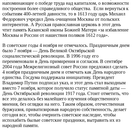
напоминающее о победе труда над капиталом, о возможности
построения более справедливого общества. Если вернуться к
событиям 400-летней давности, то в 1613 году царь Михаил
Федорович учредил День очищения Москвы от польских
интервентов. А Русская православная церковь в этот день
чтит память Казанской иконы Божией Матери «за избавление
Москвы и России от нашествия поляков 1612 года».
В советские годы 4 ноября не отмечалось. Праздничным днем
было 7 ноября — День Великой Октябрьской
социалистической революции. В 1996 году его
переименовали в День примирения и согласия. В сентябре
2004 года Межрелигиозный совет России предложил сделать
4 ноября праздничным днем и отмечать как День народного
единства. Госдума поддержала инициативу. Президент
Владимир Путин подписал указ, и этот день стал выходным
вместо 7 ноября, которое получило статус памятной даты —
День Октябрьской революции 1917 года. Стоит отметить, что
все это делалось без малейшего изучения общественного
мнения, без оглядки на него. Таким образом, отечественная
буржуазия, приватизировав народную собственность, делает
сегодня все, чтобы очернить советское наследие, чтобы
испохабить былые советские праздники, вытравить их из
народной памяти.