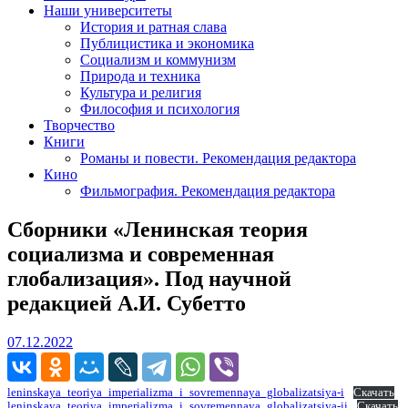
Наши университеты
История и ратная слава
Публицистика и экономика
Социализм и коммунизм
Природа и техника
Культура и религия
Философия и психология
Творчество
Книги
Романы и повести. Рекомендация редактора
Кино
Фильмография. Рекомендация редактора
Сборники «Ленинская теория
социализма и современная
глобализация». Под научной
редакцией А.И. Субетто
07.12.2022
07.12.2022
leninskaya_teoriya_imperializma_i_sovremennaya_globalizatsiya-i
Скачать
leninskaya_teoriya_imperializma_i_sovremennaya_globalizatsiya-ii
Скачать