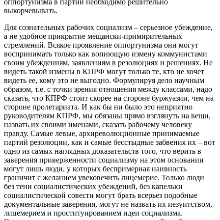
оппортунизма в партии необходимо решительно
выкорчевывать.
Для сознательных рабочих социализм – серьезное убеждение,
а не удобное прикрытие мещански-примирительных
стремлений. Всякое проявление оппортунизма они могут
воспринимать только как вопиющую измену коммунистами
своим убеждениям, заявлениям в резолюциях и решениях. Не
видеть такой измены в КПРФ могут только те, кто не хочет
видеть ее, кому это не выгодно. Формулируя дело научным
образом, т.е. с точки зрения отношения между классами, надо
сказать, что КПРФ стоит скорее на стороне буржуазии, чем на
стороне пролетариата. И как бы ни было это неприятно
руководителям КПРФ, мы обязаны прямо взглянуть на вещи,
назвать их своими именами, сказать рабочему человеку
правду. Самые левые, архиреволюционные принимаемые
партий резолюции, как и самые бесстыдные забвения их – вот
одно из самых наглядных доказательств того, что верить в
заверения приверженности социализму на этом основании
могут лишь люди, у которых беспримерная наивность
граничит с желанием увековечить лицемерие. Только люди
без тени социалистических убеждений, без капельки
социалистической совести могут брать всерьез подобные
документальные заверения, могут не назвать их иезуитством,
лицемерием и проституированием идеи социализма.