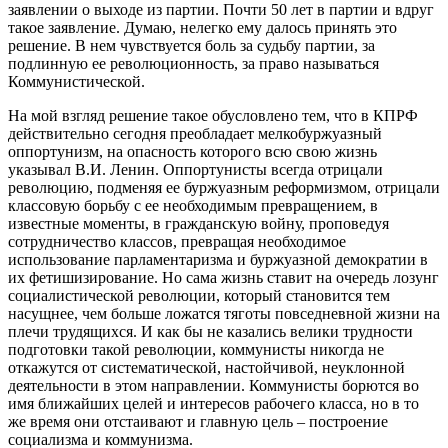
заявлении о выходе из партии. Почти 50 лет в партии и вдруг
такое заявление. Думаю, нелегко ему далось принять это
решение. В нем чувствуется боль за судьбу партии, за
подлинную ее революционность, за право называться
Коммунистической.
На мой взгляд решение такое обусловлено тем, что в КПРФ
действительно сегодня преобладает мелкобуржуазный
оппортунизм, на опасность которого всю свою жизнь
указывал В.И. Ленин. Оппортунисты всегда отрицали
революцию, подменяя ее буржуазным реформизмом, отрицали
классовую борьбу с ее необходимым превращением, в
известные моменты, в гражданскую войну, проповедуя
сотрудничество классов, превращая необходимое
использование парламентаризма и буржуазной демократии в
их фетишизирование. Но сама жизнь ставит на очередь лозунг
социалистической революции, который становится тем
насущнее, чем больше ложатся тяготы повседневной жизни на
плечи трудящихся. И как бы не казались велики трудности
подготовки такой революции, коммунисты никогда не
откажутся от систематической, настойчивой, неуклонной
деятельности в этом направлении. Коммунисты борются во
имя ближайших целей и интересов рабочего класса, но в то
же время они отстаивают и главную цель – построение
социализма и коммунизма.