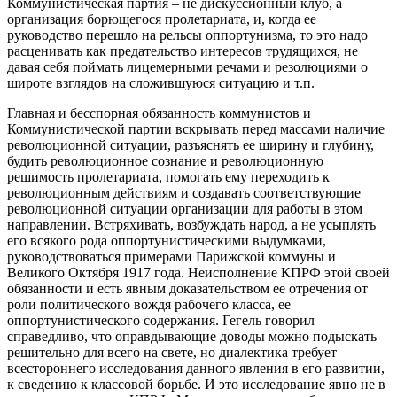
Коммунистическая партия – не дискуссионный клуб, а
организация борющегося пролетариата, и, когда ее
руководство перешло на рельсы оппортунизма, то это надо
расценивать как предательство интересов трудящихся, не
давая себя поймать лицемерными речами и резолюциями о
широте взглядов на сложившуюся ситуацию и т.п.
Главная и бесспорная обязанность коммунистов и
Коммунистической партии вскрывать перед массами наличие
революционной ситуации, разъяснять ее ширину и глубину,
будить революционное сознание и революционную
решимость пролетариата, помогать ему переходить к
революционным действиям и создавать соответствующие
революционной ситуации организации для работы в этом
направлении. Встряхивать, возбуждать народ, а не усыплять
его всякого рода оппортунистическими выдумками,
руководствоваться примерами Парижской коммуны и
Великого Октября 1917 года. Неисполнение КПРФ этой своей
обязанности и есть явным доказательством ее отречения от
роли политического вождя рабочего класса, ее
оппортунистического содержания. Гегель говорил
справедливо, что оправдывающие доводы можно подыскать
решительно для всего на свете, но диалектика требует
всестороннего исследования данного явления в его развитии,
к сведению к классовой борьбе. И это исследование явно не в