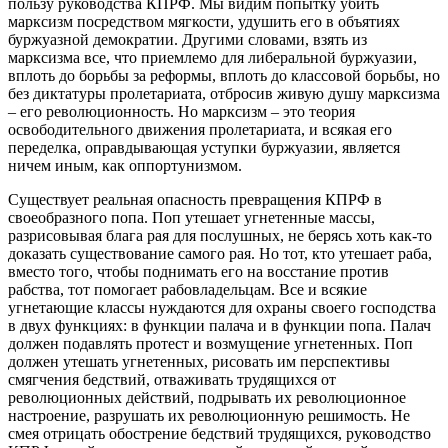
пользу руководства КПРФ. Мы видим попытку убить
марксизм посредством мягкости, удушить его в объятиях
буржуазной демократии. Другими словами, взять из
марксизма все, что приемлемо для либеральной буржуазии,
вплоть до борьбы за реформы, вплоть до классовой борьбы, но
без диктатуры пролетариата, отбросив живую душу марксизма
– его революционность. Но марксизм – это теория
освободительного движения пролетариата, и всякая его
переделка, оправдывающая уступки буржуазии, является
ничем иным, как оппортунизмом.
Существует реальная опасность превращения КПРФ в
своеобразного попа. Поп утешает угнетенные массы,
разрисовывая блага рая для послушных, не берясь хоть как-то
доказать существование самого рая. Но тот, кто утешает раба,
вместо того, чтобы поднимать его на восстание против
рабства, тот помогает рабовладельцам. Все и всякие
угнетающие классы нуждаются для охраны своего господства
в двух функциях: в функции палача и в функции попа. Палач
должен подавлять протест и возмущение угнетенных. Поп
должен утешать угнетенных, рисовать им перспективы
смягчения бедствий, отваживать трудящихся от
революционных действий, подрывать их революционное
настроение, разрушать их революционную решимость. Не
смея отрицать обострение бедствий трудящихся, руководство