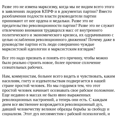
Разве это не измена марксизму, когда мы не видим всего этого
в заявлениях лидеров КПРФ и в документах партии? Вместо
разоблачения подлости власти руководители партии
принимают от нее ордена и медальки. Разве это не
предательство революционности партии? Разве это не служит
отвлечению внимания трудящихся масс от внутреннего
политического и экономического кризиса, их одурачиванию с
целью ослабления революционного движения? Почему даже в
руководстве партии есть люди совершенно чуждые
марксистской идеологии и марксистским взглядам?
Все это надо признать и понять его причину, чтобы можно
было реально строить новое, более прочное сплочение
сознательных рабочих.
Нам, коммунистам, больнее всего видеть и чувствовать, каким
насилиям, гнету и издевательствам подвергается в нашей
стране простой человек. Но мы гордимся тем, что этот
простой человек начинает осознавать свое рабское положение.
Еще недавно в массах не было явно выраженных
революционных настроений, а теперь они есть. С каждым
днем все явственнее возрождается революционный дух,
давший человечеству великие образцы борьбы за свободу и
социализм. Этот дух несовместим с рабской психологией, и