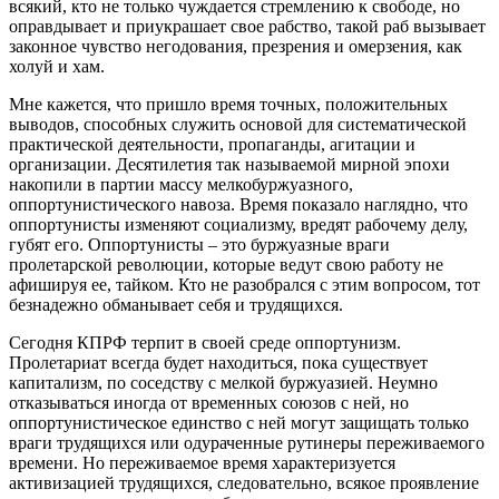
всякий, кто не только чуждается стремлению к свободе, но
оправдывает и приукрашает свое рабство, такой раб вызывает
законное чувство негодования, презрения и омерзения, как
холуй и хам.
Мне кажется, что пришло время точных, положительных
выводов, способных служить основой для систематической
практической деятельности, пропаганды, агитации и
организации. Десятилетия так называемой мирной эпохи
накопили в партии массу мелкобуржуазного,
оппортунистического навоза. Время показало наглядно, что
оппортунисты изменяют социализму, вредят рабочему делу,
губят его. Оппортунисты – это буржуазные враги
пролетарской революции, которые ведут свою работу не
афишируя ее, тайком. Кто не разобрался с этим вопросом, тот
безнадежно обманывает себя и трудящихся.
Сегодня КПРФ терпит в своей среде оппортунизм.
Пролетариат всегда будет находиться, пока существует
капитализм, по соседству с мелкой буржуазией. Неумно
отказываться иногда от временных союзов с ней, но
оппортунистическое единство с ней могут защищать только
враги трудящихся или одураченные рутинеры переживаемого
времени. Но переживаемое время характеризуется
активизацией трудящихся, следовательно, всякое проявление